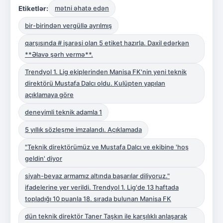
Etiketlər:
mətni əhatə edən
bir-birindən vergüllə ayrılmış
qarşısında # işarəsi olan 5 etiket hazırla. Daxil edərkən
**Əlavə şərh vermə**.
Trendyol 1. Lig ekiplerinden Manisa FK'nin yeni teknik
direktörü Mustafa Dalcı oldu. Kulüpten yapılan
açıklamaya göre
deneyimli teknik adamla 1
5 yıllık sözleşme imzalandı. Açıklamada
"Teknik direktörümüz ve Mustafa Dalcı ve ekibine 'hoş
geldin' diyor
siyah-beyaz armamız altında başarılar diliyoruz."
ifadelerine yer verildi. Trendyol 1. Lig'de 13 haftada
topladığı 10 puanla 18. sırada bulunan Manisa FK
dün teknik direktör Taner Taşkın ile karşılıklı anlaşarak