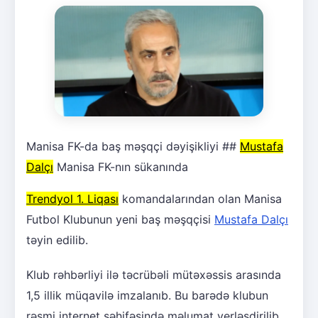
Manisa FK-da baş məşqçi dəyişikliyi ##
Mustafa
Dalçı
Manisa FK-nın sükanında
Trendyol 1. Liqası
komandalarından olan Manisa
Futbol Klubunun yeni baş məşqçisi
Mustafa Dalçı
təyin edilib.
Klub rəhbərliyi ilə təcrübəli mütəxəssis arasında
1,5 illik müqavilə imzalanıb. Bu barədə klubun
rəsmi internet səhifəsində məlumat yerləşdirilib.