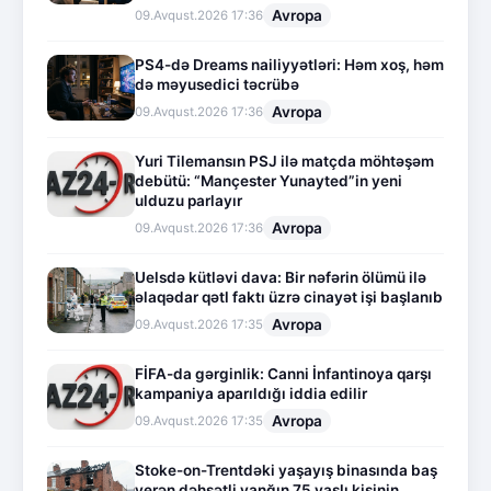
Avropa
09.Avqust.2026 17:36
PS4-də Dreams nailiyyətləri: Həm xoş, həm
də məyusedici təcrübə
Avropa
09.Avqust.2026 17:36
Yuri Tilemansın PSJ ilə matçda möhtəşəm
debütü: “Mançester Yunayted”in yeni
ulduzu parlayır
Avropa
09.Avqust.2026 17:36
Uelsdə kütləvi dava: Bir nəfərin ölümü ilə
əlaqədar qətl faktı üzrə cinayət işi başlanıb
Avropa
09.Avqust.2026 17:35
FİFA-da gərginlik: Canni İnfantinoya qarşı
kampaniya aparıldığı iddia edilir
Avropa
09.Avqust.2026 17:35
Stoke-on-Trentdəki yaşayış binasında baş
verən dəhşətli yanğın 75 yaşlı kişinin