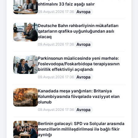
ehtimalını 33 faiz aşağı salır
Avropa
09.Avqust.2026 17:36
Deutsche Bahn rəhbərliyinin mükafatları
qatarların qrafikə uyğunluğundan asılı
olacaq
Avropa
09.Avqust.2026 17:36
Parkinsonun müalicəsində yeni mərhələ:
Foslevodopa/Foskarbidopa terapiyasının
birillik effektivliyi açıqlandı
Avropa
09.Avqust.2026 17:36
Kanadada meşə yanğınları: Britaniya
Kolumbiyasında fövqəladə vəziyyət elan
olunub
Avropa
09.Avqust.2026 17:36
Berlinin gələcəyi: SPD və Solçular arasında
mənzillərin milliləşdirilməsi ilə bağlı fikir
ayrılığı