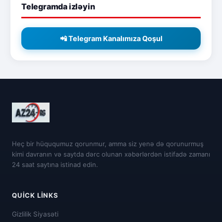
Telegramda izləyin
📲 Telegram Kanalımıza Qoşul
Heç bir hüququmuz qorunmur, amma siz yenə də qorunurmuş
kimi davranın və saytda dərc olunan xəbərlərdən istifadə zamanı
24 saat saytına istinad edin.
QUICK LINKS
Gizlilik Siyasəti