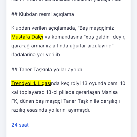
## Klubdan rəsmi açıqlama
Klubdan verilən açıqlamada, "Baş məşqçimiz
Mustafa Dalçı
və komandasına "xoş gəldin" deyir,
qara-ağ armamız altında uğurlar arzulayırıq"
ifadələrinə yer verilib.
## Taner Taşkınla yollar ayrıldı
Trendyol 1. Liqası
nda keçirdiyi 13 oyunda cəmi 10
xal toplayaraq 18-ci pillədə qərarlaşan Manisa
FK, dünən baş məşqçi Taner Taşkın ilə qarşılıqlı
razılıq əsasında yollarını ayırmışdı.
24 saat