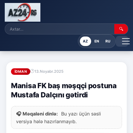
🔍
AZ
EN
RU
13.Noyabr.2025
İDMAN
Manisa FK baş məşqçi postuna
Mustafa Dalçını gətirdi
🎧 Məqaləni dinlə:
Bu yazı üçün səsli
versiya hələ hazırlanmayıb.