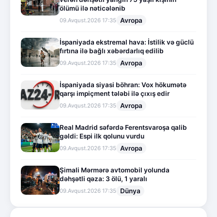
ölümü ilə nəticələnib
Avropa
09.Avqust.2026 17:35
İspaniyada ekstremal hava: İstilik və güclü
fırtına ilə bağlı xəbərdarlıq edilib
Avropa
09.Avqust.2026 17:35
İspaniyada siyasi böhran: Vox hökumətə
qarşı impiçment tələbi ilə çıxış edir
Avropa
09.Avqust.2026 17:35
Real Madrid səfərdə Ferentsvaroşa qalib
gəldi: Espi ilk qolunu vurdu
Avropa
09.Avqust.2026 17:35
Şimali Mərmərə avtomobil yolunda
dəhşətli qəza: 3 ölü, 1 yaralı
Dünya
09.Avqust.2026 17:35