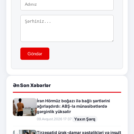
Göndər
Ən Son Xəbərlər
İran Hörmüz boğazı ilə bağlı şərtlərini
ağırlaşdırdı: ABŞ-la münasibətlərdə
gərginlik yüksəlir
Yaxın Şərq
09.Avqust.2026 17:37
Tirzepatid ürək-damar xəstəlikləri və insult