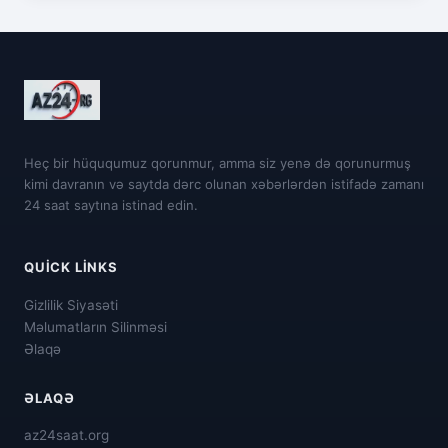
Heç bir hüququmuz qorunmur, amma siz yenə də qorunurmuş
kimi davranın və saytda dərc olunan xəbərlərdən istifadə zamanı
24 saat saytına istinad edin.
QUICK LINKS
Gizlilik Siyasəti
Məlumatların Silinməsi
Əlaqə
ƏLAQƏ
az24saat.org