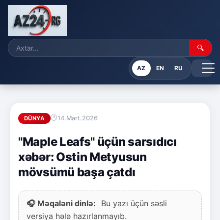
🔍
AZ
EN
RU
14.Mart.2026
DÜNYA
"Maple Leafs" üçün sarsıdıcı
xəbər: Ostin Metyusun
mövsümü başa çatdı
🎧 Məqaləni dinlə:
Bu yazı üçün səsli
versiya hələ hazırlanmayıb.