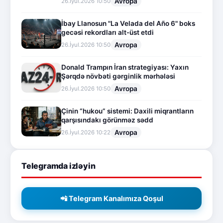
Avropa
26.İyul.2026 10:50
İbay Llanosun "La Velada del Año 6" boks
gecəsi rekordları alt-üst etdi
Avropa
26.İyul.2026 10:50
Donald Trampın İran strategiyası: Yaxın
Şərqdə növbəti gərginlik mərhələsi
Avropa
26.İyul.2026 10:50
Çinin “hukou” sistemi: Daxili miqrantların
qarşısındakı görünməz sədd
Avropa
26.İyul.2026 10:22
Telegramda izləyin
📲 Telegram Kanalımıza Qoşul