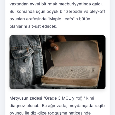
vaxtından əvvəl bitirmək məcburiyyətində qaldı.
Bu, komanda üçün böyük bir zərbədir və pley-off
oyunları ərəfəsində "Maple Leafs"ın bütün
planlarını alt-üst edəcək.
Metyusun zədəsi "Grade 3 MCL yırtığı" kimi
diaqnoz olunub. Bu ağır zədə, meydançada rəqib
oyunçu ilə diz-dizə toqquşma nəticəsində