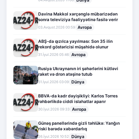
Dünya
04.Avqust.2026 11:06
Davina Makkol xərçənglə mübarizədən
sonra televiziya fəaliyyətinə fasilə verir
Avropa
03.Avqust.2026 00:59
ABŞ-da qızılca yayılması: Son 35 ilin
rekord göstəricisi müşahidə olunur
Avropa
31.İyul.2026 05:46
Rusiya Ukraynanın iri şəhərlərini kütləvi
raket və dron atəşinə tutub
Dünya
31.İyul.2026 03:09
BBVA-da kadr dəyişikliyi: Karlos Torres
rəhbərlikdə ciddi islahatlar aparır
Avropa
30.İyul.2026 09:33
Günəş panellərində gizli təhlükə: Yanğın
riski barədə xəbərdarlıq
Dünya
26.İyul.2026 10:52