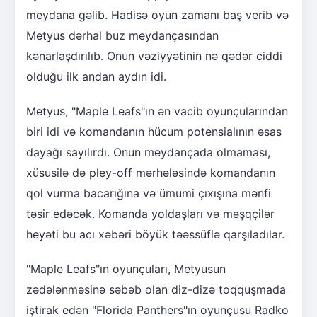
meydana gəlib. Hadisə oyun zamanı baş verib və
Metyus dərhal buz meydançasından
kənarlaşdırılıb. Onun vəziyyətinin nə qədər ciddi
olduğu ilk andan aydın idi.
Metyus, "Maple Leafs"ın ən vacib oyunçularından
biri idi və komandanın hücum potensialının əsas
dayağı sayılırdı. Onun meydançada olmaması,
xüsusilə də pley-off mərhələsində komandanın
qol vurma bacarığına və ümumi çıxışına mənfi
təsir edəcək. Komanda yoldaşları və məşqçilər
heyəti bu acı xəbəri böyük təəssüflə qarşıladılar.
"Maple Leafs"ın oyunçuları, Metyusun
zədələnməsinə səbəb olan diz-dizə toqquşmada
iştirak edən "Florida Panthers"ın oyunçusu Radko