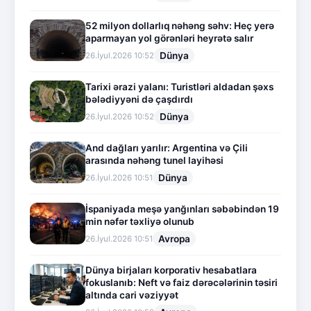
52 milyon dollarlıq nəhəng səhv: Heç yerə
aparmayan yol görənləri heyrətə salır
Dünya
26.İyul.2026 10:52
Tarixi ərazi yalanı: Turistləri aldadan şəxs
bələdiyyəni də çaşdırdı
Dünya
26.İyul.2026 10:52
And dağları yarılır: Argentina və Çili
arasında nəhəng tunel layihəsi
Dünya
26.İyul.2026 10:51
İspaniyada meşə yanğınları səbəbindən 19
min nəfər təxliyə olunub
Avropa
26.İyul.2026 10:51
Dünya birjaları korporativ hesabatlara
fokuslanıb: Neft və faiz dərəcələrinin təsiri
altında cari vəziyyət