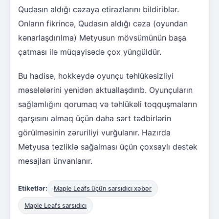
Qudasın aldığı cəzaya etirazlarını bildiriblər.
Onların fikrincə, Qudasın aldığı cəza (oyundan
kənarlaşdırılma) Metyusun mövsümünün başa
çatması ilə müqayisədə çox yüngüldür.
Bu hadisə, hokkeydə oyunçu təhlükəsizliyi
məsələlərini yenidən aktuallaşdırıb. Oyunçuların
sağlamlığını qorumaq və təhlükəli toqquşmaların
qarşısını almaq üçün daha sərt tədbirlərin
görülməsinin zəruriliyi vurğulanır. Hazırda
Metyusa tezliklə sağalması üçün çoxsaylı dəstək
mesajları ünvanlanır.
Etiketlər:
Maple Leafs üçün sarsıdıcı xəbər
Maple Leafs sarsıdıcı