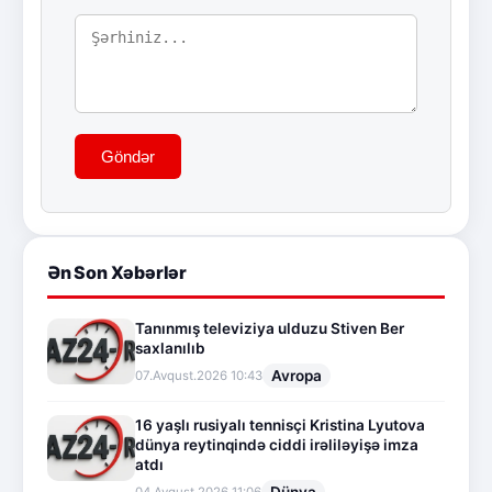
Göndər
Ən Son Xəbərlər
Tanınmış televiziya ulduzu Stiven Ber
saxlanılıb
Avropa
07.Avqust.2026 10:43
16 yaşlı rusiyalı tennisçi Kristina Lyutova
dünya reytinqində ciddi irəliləyişə imza
atdı