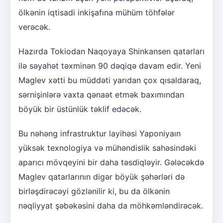
ölkənin iqtisadi inkişafına mühüm töhfələr
verəcək.
Hazırda Tokiodan Naqoyaya Shinkansen qatarları
ilə səyahət təxminən 90 dəqiqə davam edir. Yeni
Maglev xətti bu müddəti yarıdan çox qısaldaraq,
sərnişinlərə vaxta qənaət etmək baxımından
böyük bir üstünlük təklif edəcək.
Bu nəhəng infrastruktur layihəsi Yaponiyaın
yüksək texnologiya və mühəndislik sahəsindəki
aparıcı mövqeyini bir daha təsdiqləyir. Gələcəkdə
Maglev qatarlarının digər böyük şəhərləri də
birləşdirəcəyi gözlənilir ki, bu da ölkənin
nəqliyyat şəbəkəsini daha da möhkəmləndirəcək.