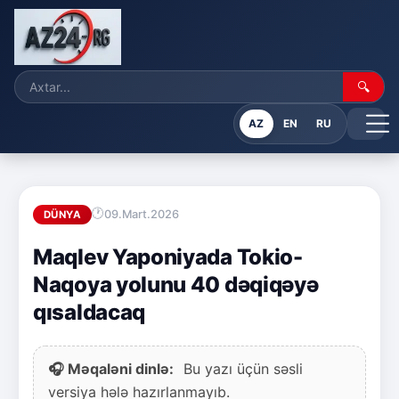
🔍
AZ
EN
RU
09.Mart.2026
DÜNYA
Maqlev Yaponiyada Tokio-
Naqoya yolunu 40 dəqiqəyə
qısaldacaq
🎧 Məqaləni dinlə:
Bu yazı üçün səsli
versiya hələ hazırlanmayıb.