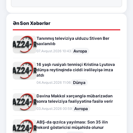
Ən Son Xəbərlər
Tanınmış televiziya ulduzu Stiven Ber
saxlanılıb
Avropa
07.Avqust.2026 10:43
16 yaşlı rusiyalı tennisçi Kristina Lyutova
dünya reytinqində ciddi irəliləyişə imza
atdı
Dünya
04.Avqust.2026 11:06
Davina Makkol xərçənglə mübarizədən
sonra televiziya fəaliyyətinə fasilə verir
Avropa
03.Avqust.2026 00:59
ABŞ-da qızılca yayılması: Son 35 ilin
rekord göstəricisi müşahidə olunur