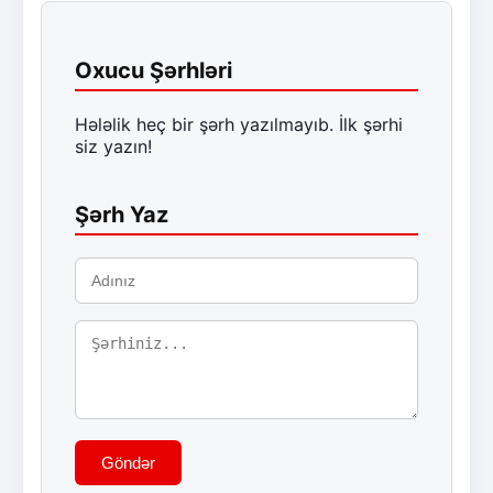
Oxucu Şərhləri
Hələlik heç bir şərh yazılmayıb. İlk şərhi
siz yazın!
Şərh Yaz
Göndər