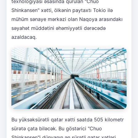
texnologiyası əsasında qurulan "Chuo
Shinkansen" xətti, ölkənin paytaxtı Tokio ilə
mühüm sənaye mərkəzi olan Naqoya arasındakı
səyahət müddətini əhəmiyyətli dərəcədə
azaldacaq.
Bu yüksəksürətli qatar xətti saatda 505 kilometr
sürətə çata biləcək. Bu göstərici "Chuo
Shinkansen"i dünyanın ən sürətli qatar xətləri