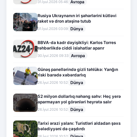
Avropa
31.İyul.2026 05:46
Rusiya Ukraynanın iri şəhərlərini kütləvi
raket və dron atəşinə tutub
Dünya
31.İyul.2026 03:09
BBVA-da kadr dəyişikliyi: Karlos Torres
rəhbərlikdə ciddi islahatlar aparır
Avropa
30.İyul.2026 09:33
Günəş panellərində gizli təhlükə: Yanğın
riski barədə xəbərdarlıq
Dünya
26.İyul.2026 10:52
52 milyon dollarlıq nəhəng səhv: Heç yerə
aparmayan yol görənləri heyrətə salır
Dünya
26.İyul.2026 10:52
Tarixi ərazi yalanı: Turistləri aldadan şəxs
bələdiyyəni də çaşdırdı
Dünya
26.İyul.2026 10:52