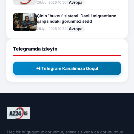
Avropa
26.İyul.2026 10:50
Çinin “hukou” sistemi: Daxili miqrantların
qarşısındakı görünməz sədd
Avropa
26.İyul.2026 10:22
Telegramda izləyin
📲 Telegram Kanalımıza Qoşul
Heç bir hüququmuz qorunmur, amma siz yenə də qorunurmuş