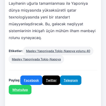
Layihənin uğurla tamamlanması ilə Yaponiya
dünya miqyasında yüksəksürətli qatar
texnologiyasında yeni bir standart
müəyyənləşdirəcək. Bu, gələcək nəqliyyat
sistemlərinin inkişafı üçün mühüm ilham mənbəyi
rolunu oynayacaq.
Etiketlər:
Maqlev Yaponiyada Tokio-Naqoya yolunu 40
Maqlev Yaponiyada Tokio-Naqoya
Paylaş:
Facebook
Twitter
Telegram
WhatsApp