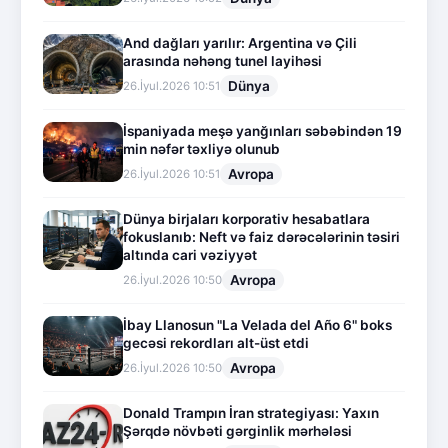
And dağları yarılır: Argentina və Çili
arasında nəhəng tunel layihəsi
Dünya
26.İyul.2026 10:51
İspaniyada meşə yanğınları səbəbindən 19
min nəfər təxliyə olunub
Avropa
26.İyul.2026 10:51
Dünya birjaları korporativ hesabatlara
fokuslanıb: Neft və faiz dərəcələrinin təsiri
altında cari vəziyyət
Avropa
26.İyul.2026 10:50
İbay Llanosun "La Velada del Año 6" boks
gecəsi rekordları alt-üst etdi
Avropa
26.İyul.2026 10:50
Donald Trampın İran strategiyası: Yaxın
Şərqdə növbəti gərginlik mərhələsi