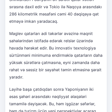
sırasına daxil edir və Tokio ilə Naqoya arasındakı
286 kilometrlik məsafəni cəmi 40 dəqiqəyə qət
etməyə imkan yaradacaq.
Maglev qatarları adi təkərlər əvəzinə maqnit
sahələrindən istifadə edərək relslər üzərində
havada hərəkət edir. Bu innovativ texnologiya
sürtünməni minimuma endirməklə qatarların daha
yüksək sürətlərə çatmasına, eyni zamanda daha
rahat və səssiz bir səyahət təmin etməsinə şərait
yaradır.
Layihə başa çatdıqdan sonra Yaponiyanın iki
əsas şəhəri arasındakı nəqliyyat əlaqələri
tamamilə dəyişəcək. Bu, həm işgüzar səfərlər,
həm də turizm üçün yeni perspektivlər açaraq,