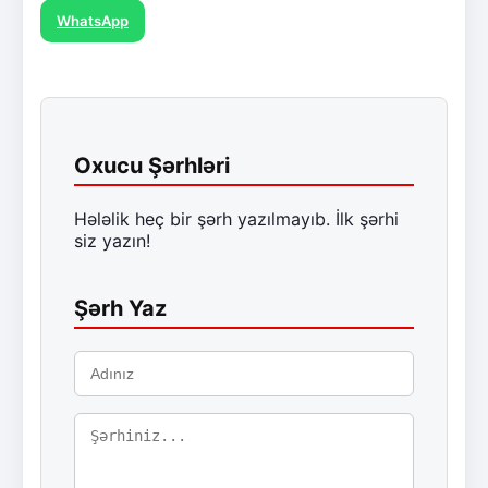
WhatsApp
Oxucu Şərhləri
Hələlik heç bir şərh yazılmayıb. İlk şərhi
siz yazın!
Şərh Yaz