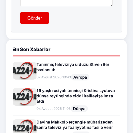
Göndər
Ən Son Xəbərlər
Tanınmış televiziya ulduzu Stiven Ber
saxlanılıb
Avropa
07.Avqust.2026 10:43
16 yaşlı rusiyalı tennisçi Kristina Lyutova
dünya reytinqində ciddi irəliləyişə imza
atdı
Dünya
04.Avqust.2026 11:06
Davina Makkol xərçənglə mübarizədən
sonra televiziya fəaliyyətinə fasilə verir