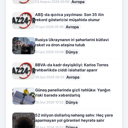
Avropa
03.Avqust.2026 00:59
ABŞ-da qızılca yayılması: Son 35 ilin
rekord göstəricisi müşahidə olunur
Avropa
31.İyul.2026 05:46
Rusiya Ukraynanın iri şəhərlərini kütləvi
raket və dron atəşinə tutub
Dünya
31.İyul.2026 03:09
BBVA-da kadr dəyişikliyi: Karlos Torres
rəhbərlikdə ciddi islahatlar aparır
Avropa
30.İyul.2026 09:33
Günəş panellərində gizli təhlükə: Yanğın
riski barədə xəbərdarlıq
Dünya
26.İyul.2026 10:52
52 milyon dollarlıq nəhəng səhv: Heç yerə
aparmayan yol görənləri heyrətə salır
Dünya
26.İyul.2026 10:52