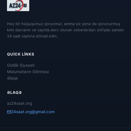
Heç bir hüququmuz qorunmur, amma siz yenə də qorunurmuş
kimi davranın və saytda dərc olunan xəbərlərdən istifadə zamanı
24 saat saytına istinad edin.
QUICK LINKS
Gizlilik Siyasəti
Məlumatların Silinməsi
Əlaqə
ƏLAQƏ
az24saat.org
24saat.org@gmail.com