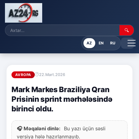
🔍
AZ
EN
RU
22.Mart.2026
AVROPA
Mark Markes Braziliya Qran
Prisinin sprint mərhələsində
birinci oldu.
🎧 Məqaləni dinlə:
Bu yazı üçün səsli
versiya hələ hazırlanmayıb.