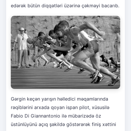
edərək bütün diqqətləri üzərinə çəkməyi bacarıb.
Gərgin keçən yarışın həlledici məqamlarında
rəqiblərini arxada qoyan ispan pilot, xüsusilə
Fabio Di Giannantonio ilə mübarizədə öz
üstünlüyünü açıq şəkildə göstərərək finiş xəttini