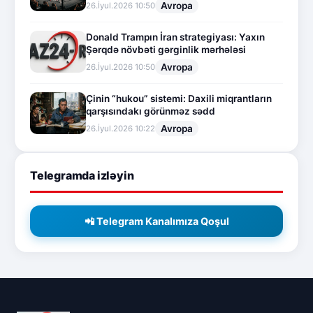
Avropa
26.İyul.2026 10:50
Donald Trampın İran strategiyası: Yaxın
Şərqdə növbəti gərginlik mərhələsi
Avropa
26.İyul.2026 10:50
Çinin “hukou” sistemi: Daxili miqrantların
qarşısındakı görünməz sədd
Avropa
26.İyul.2026 10:22
Telegramda izləyin
📲 Telegram Kanalımıza Qoşul