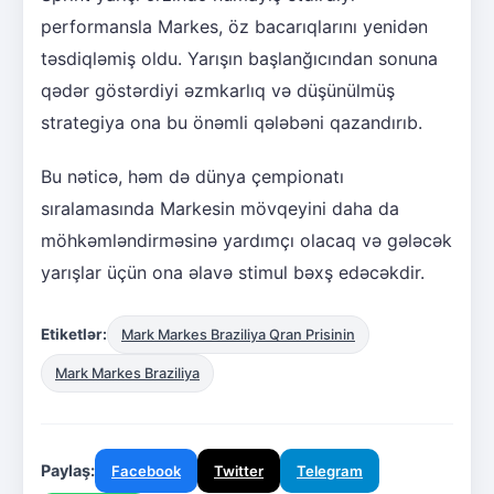
performansla Markes, öz bacarıqlarını yenidən
təsdiqləmiş oldu. Yarışın başlanğıcından sonuna
qədər göstərdiyi əzmkarlıq və düşünülmüş
strategiya ona bu önəmli qələbəni qazandırıb.
Bu nəticə, həm də dünya çempionatı
sıralamasında Markesin mövqeyini daha da
möhkəmləndirməsinə yardımçı olacaq və gələcək
yarışlar üçün ona əlavə stimul bəxş edəcəkdir.
Etiketlər:
Mark Markes Braziliya Qran Prisinin
Mark Markes Braziliya
Paylaş:
Facebook
Twitter
Telegram