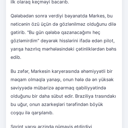
ilk olaraq keçməyi bacarıb.
Qələbədən sonra verdiyi bəyanatda Markes, bu
nəticənin özü üçün də gözlənilməz olduğunu dilə
gətirib. "Bu gün qələbə qazanacağımı heç
gözləmirdim" deyərək hisslərini ifadə edən pilot,
yarışa hazırlıq mərhələsindəki çətinliklərdən bəhs
edib.
Bu zəfər, Markesin karyerasında əhəmiyyətli bir
məqam olmaqla yanaşı, onun hələ də ən yüksək
səviyyədə mübarizə aparmaq qabiliyyətində
olduğunu bir daha sübut edir. Braziliya trasındakı
bu uğur, onun azarkeşləri tərəfindən böyük
coşqu ilə qarşılanıb.
Sprint yarışı ərzində nümayiş etdirdiyi