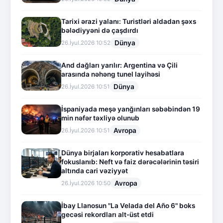
Tarixi ərazi yalanı: Turistləri aldadan şəxs
bələdiyyəni də çaşdırdı
Dünya
26.İyul.2026 10:52
And dağları yarılır: Argentina və Çili
arasında nəhəng tunel layihəsi
Dünya
26.İyul.2026 10:51
İspaniyada meşə yanğınları səbəbindən 19
min nəfər təxliyə olunub
Avropa
26.İyul.2026 10:51
Dünya birjaları korporativ hesabatlara
fokuslanıb: Neft və faiz dərəcələrinin təsiri
altında cari vəziyyət
Avropa
26.İyul.2026 10:50
İbay Llanosun "La Velada del Año 6" boks
gecəsi rekordları alt-üst etdi