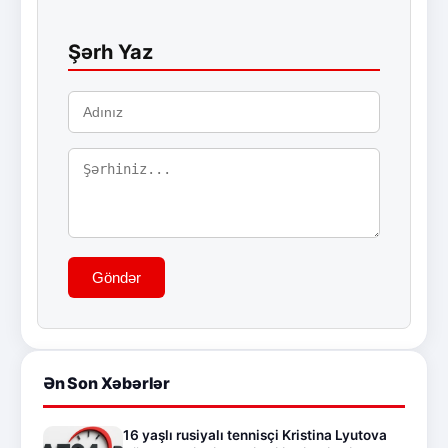
Şərh Yaz
Göndər
Ən Son Xəbərlər
16 yaşlı rusiyalı tennisçi Kristina Lyutova