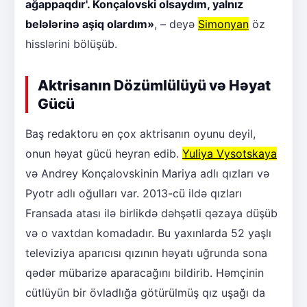
ağappaqdır'. Konçalovski olsaydım, yalnız
belələrinə aşiq olardım»
, – deyə
Simonyan
öz
hisslərini bölüşüb.
Aktrisanın Dözümlülüyü və Həyat
Gücü
Baş redaktoru ən çox aktrisanın oyunu deyil,
onun həyat gücü heyran edib.
Yuliya Vysotskaya
və Andrey Konçalovskinin Mariya adlı qızları və
Pyotr adlı oğulları var. 2013-cü ildə qızları
Fransada atası ilə birlikdə dəhşətli qəzaya düşüb
və o vaxtdan komadadır. Bu yaxınlarda 52 yaşlı
televiziya aparıcısı qızının həyatı uğrunda sona
qədər mübarizə aparacağını bildirib. Həmçinin
cütlüyün bir övladlığa götürülmüş qız uşağı da