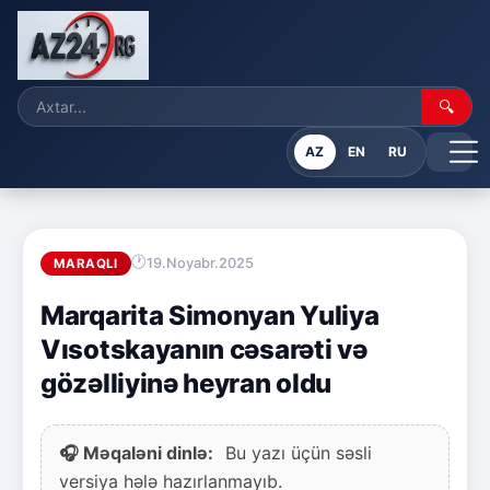
🔍
AZ
EN
RU
19.Noyabr.2025
MARAQLI
Marqarita Simonyan Yuliya
Vısotskayanın cəsarəti və
gözəlliyinə heyran oldu
🎧 Məqaləni dinlə:
Bu yazı üçün səsli
versiya hələ hazırlanmayıb.