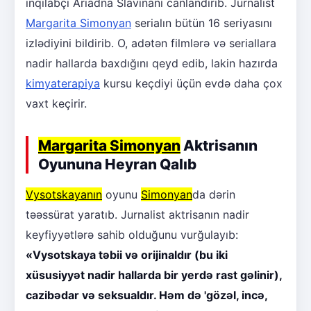
inqilabçı Ariadna Slavinanı canlandırıb. Jurnalist
Margarita Simonyan
serialın bütün 16 seriyasını
izlədiyini bildirib. O, adətən filmlərə və seriallara
nadir hallarda baxdığını qeyd edib, lakin hazırda
kimyaterapiya
kursu keçdiyi üçün evdə daha çox
vaxt keçirir.
Margarita Simonyan
Aktrisanın
Oyununa Heyran Qalıb
Vysotskayanın
oyunu
Simonyan
da dərin
təəssürat yaratıb. Jurnalist aktrisanın nadir
keyfiyyətlərə sahib olduğunu vurğulayıb:
«Vysotskaya təbii və orijinaldır (bu iki
xüsusiyyət nadir hallarda bir yerdə rast gəlinir),
cazibədar və seksualdır. Həm də 'gözəl, incə,