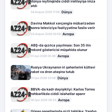
dünya reytinqində ciddi irəliləyişə imza
atdı
Dünya
04.Avqust.2026 11:06
Davina Makkol xərçənglə mübarizədən
sonra televiziya fəaliyyətinə fasilə verir
Avropa
03.Avqust.2026 00:59
ABŞ-da qızılca yayılması: Son 35 ilin
rekord göstəricisi müşahidə olunur
Avropa
31.İyul.2026 05:46
Rusiya Ukraynanın iri şəhərlərini kütləvi
raket və dron atəşinə tutub
Dünya
31.İyul.2026 03:09
BBVA-da kadr dəyişikliyi: Karlos Torres
rəhbərlikdə ciddi islahatlar aparır
Avropa
30.İyul.2026 09:33
Günəş panellərində gizli təhlükə: Yanğın