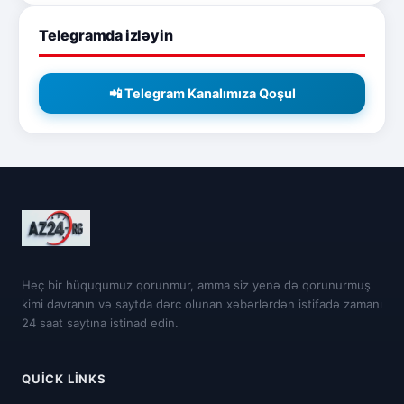
Telegramda izləyin
📲 Telegram Kanalımıza Qoşul
Heç bir hüququmuz qorunmur, amma siz yenə də qorunurmuş
kimi davranın və saytda dərc olunan xəbərlərdən istifadə zamanı
24 saat saytına istinad edin.
QUICK LINKS