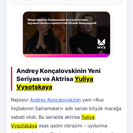
Andrey Konçalovskinin Yeni
Seriyası və Aktrisa
Yuliya
Vysotskaya
Rejissor
Andrey Konçalovskinin
yeni «Rus
İnqilabının Salnamələri» adlı serialı böyük marağa
səbəb olub. Bu serialda aktrisa
Yuliya
Vysotskaya
əsas qadın obrazını – uydurma