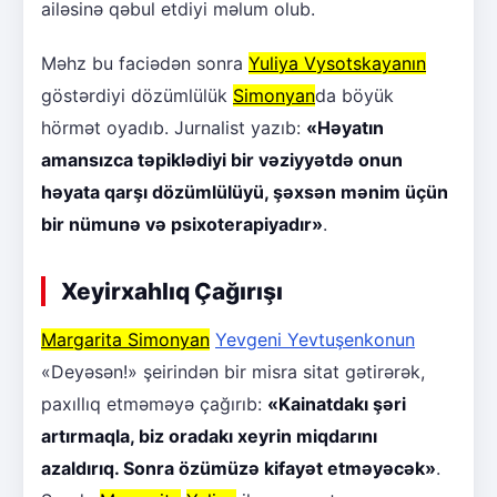
ailəsinə qəbul etdiyi məlum olub.
Məhz bu faciədən sonra
Yuliya Vysotskayanın
göstərdiyi dözümlülük
Simonyan
da böyük
hörmət oyadıb. Jurnalist yazıb:
«Həyatın
amansızca təpiklədiyi bir vəziyyətdə onun
həyata qarşı dözümlülüyü, şəxsən mənim üçün
bir nümunə və psixoterapiyadır»
.
Xeyirxahlıq Çağırışı
Margarita Simonyan
Yevgeni Yevtuşenkonun
«Deyəsən!» şeirindən bir misra sitat gətirərək,
paxıllıq etməməyə çağırıb:
«Kainatdakı şəri
artırmaqla, biz oradakı xeyrin miqdarını
azaldırıq. Sonra özümüzə kifayət etməyəcək»
.