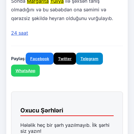
Sonda
Margarita
Yuliya
ilə şəxsən tanış
olmadığını və bu səbəbdən ona səmimi və
qərəzsiz şəkildə heyran olduğunu vurğulayıb.
24 saat
Paylaş:
Facebook
Twitter
Telegram
WhatsApp
Oxucu Şərhləri
Hələlik heç bir şərh yazılmayıb. İlk şərhi
siz yazın!