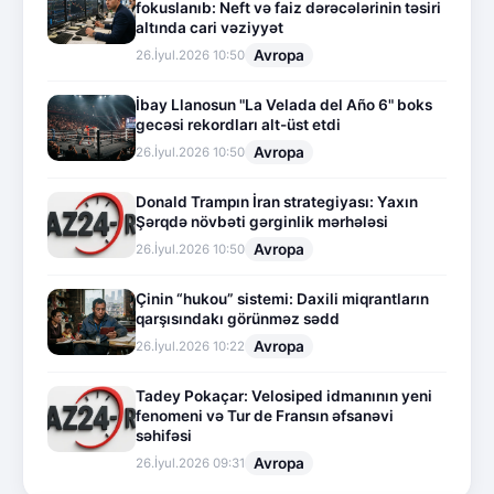
fokuslanıb: Neft və faiz dərəcələrinin təsiri
altında cari vəziyyət
Avropa
26.İyul.2026 10:50
İbay Llanosun "La Velada del Año 6" boks
gecəsi rekordları alt-üst etdi
Avropa
26.İyul.2026 10:50
Donald Trampın İran strategiyası: Yaxın
Şərqdə növbəti gərginlik mərhələsi
Avropa
26.İyul.2026 10:50
Çinin “hukou” sistemi: Daxili miqrantların
qarşısındakı görünməz sədd
Avropa
26.İyul.2026 10:22
Tadey Pokaçar: Velosiped idmanının yeni
fenomeni və Tur de Fransın əfsanəvi
səhifəsi
Avropa
26.İyul.2026 09:31