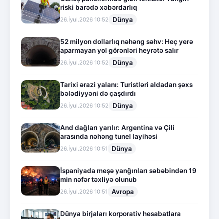
riski barədə xəbərdarlıq
Dünya
26.İyul.2026 10:52
52 milyon dollarlıq nəhəng səhv: Heç yerə
aparmayan yol görənləri heyrətə salır
Dünya
26.İyul.2026 10:52
Tarixi ərazi yalanı: Turistləri aldadan şəxs
bələdiyyəni də çaşdırdı
Dünya
26.İyul.2026 10:52
And dağları yarılır: Argentina və Çili
arasında nəhəng tunel layihəsi
Dünya
26.İyul.2026 10:51
İspaniyada meşə yanğınları səbəbindən 19
min nəfər təxliyə olunub
Avropa
26.İyul.2026 10:51
Dünya birjaları korporativ hesabatlara