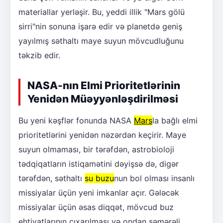
materiallar yerləşir. Bu, yeddi illik "Mars gölü
sirri"nin sonuna işarə edir və planetdə geniş
yayılmış səthaltı maye suyun mövcudluğunu
təkzib edir.
NASA-nın Elmi Prioritetlərinin
Yenidən Müəyyənləşdirilməsi
Bu yeni kəşflər fonunda NASA
Mars
la bağlı elmi
prioritetlərini yenidən nəzərdən keçirir. Maye
suyun olmaması, bir tərəfdən, astrobioloji
tədqiqatların istiqamətini dəyişsə də, digər
tərəfdən, səthaltı
su buzu
nun bol olması insanlı
missiyalar üçün yeni imkanlar açır. Gələcək
missiyalar üçün əsas diqqət, mövcud buz
ehtiyatlarının çıxarılması və ondan səmərəli