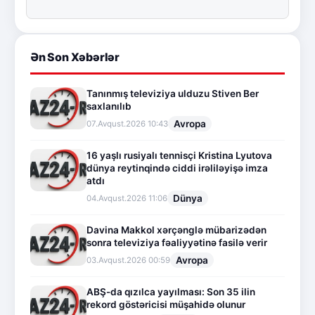
Ən Son Xəbərlər
Tanınmış televiziya ulduzu Stiven Ber
saxlanılıb
Avropa
07.Avqust.2026 10:43
16 yaşlı rusiyalı tennisçi Kristina Lyutova
dünya reytinqində ciddi irəliləyişə imza
atdı
Dünya
04.Avqust.2026 11:06
Davina Makkol xərçənglə mübarizədən
sonra televiziya fəaliyyətinə fasilə verir
Avropa
03.Avqust.2026 00:59
ABŞ-da qızılca yayılması: Son 35 ilin
rekord göstəricisi müşahidə olunur