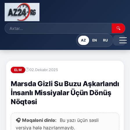
🔍
AZ
EN
RU
02.Dekabr.2025
ELM
Marsda Gizli Su Buzu Aşkarlandı
İnsanlı Missiyalar Üçün Dönüş
Nöqtəsi
🎧 Məqaləni dinlə:
Bu yazı üçün səsli
versiya hələ hazırlanmayıb.