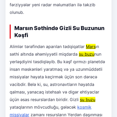
fərziyyələr yeni radar məlumatları ilə təkzib
olunub.
Marsın Səthində Gizli Su Buzunun
Kəşfi
Alimlər tərəfindən aparılan tədqiqatlar
Mars
ın
səthi altında əhəmiyyətli miqdarda
su buzu
nun
yerləşdiyini təsdiqləyib. Bu kəşf qırmızı planetdə
insan məskənləri yaratmaq və ya uzunmüddətli
missiyalar həyata keçirmək üçün son dərəcə
vacibdir. Belə ki, su, astronavtların həyatda
qalması, yanacaq istehsalı və digər ehtiyaclar
üçün əsas resurslardan biridir. Gizli
su buzu
yataqlarının mövcudluğu, gələcək
kosmik
missiyalar
zamanı resursların Yerdən daşınması