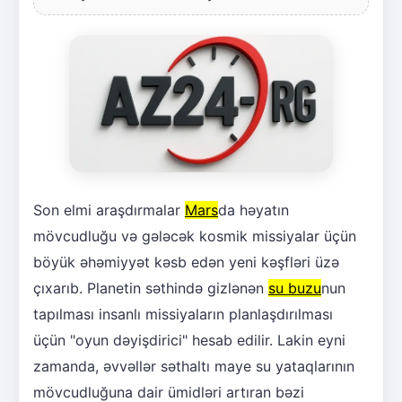
Son elmi araşdırmalar
Mars
da həyatın
mövcudluğu və gələcək kosmik missiyalar üçün
böyük əhəmiyyət kəsb edən yeni kəşfləri üzə
çıxarıb. Planetin səthində gizlənən
su buzu
nun
tapılması insanlı missiyaların planlaşdırılması
üçün "oyun dəyişdirici" hesab edilir. Lakin eyni
zamanda, əvvəllər səthaltı maye su yataqlarının
mövcudluğuna dair ümidləri artıran bəzi