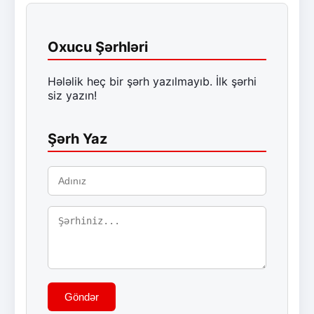
Oxucu Şərhləri
Hələlik heç bir şərh yazılmayıb. İlk şərhi
siz yazın!
Şərh Yaz
Göndər