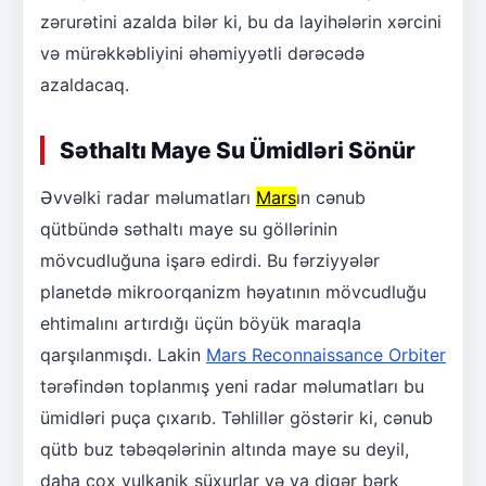
zərurətini azalda bilər ki, bu da layihələrin xərcini
və mürəkkəbliyini əhəmiyyətli dərəcədə
azaldacaq.
Səthaltı Maye Su Ümidləri Sönür
Əvvəlki radar məlumatları
Mars
ın cənub
qütbündə səthaltı maye su göllərinin
mövcudluğuna işarə edirdi. Bu fərziyyələr
planetdə mikroorqanizm həyatının mövcudluğu
ehtimalını artırdığı üçün böyük maraqla
qarşılanmışdı. Lakin
Mars Reconnaissance Orbiter
tərəfindən toplanmış yeni radar məlumatları bu
ümidləri puça çıxarıb. Təhlillər göstərir ki, cənub
qütb buz təbəqələrinin altında maye su deyil,
daha çox vulkanik süxurlar və ya digər bərk