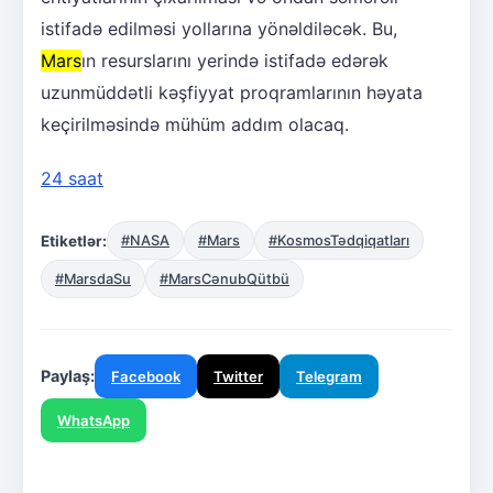
istifadə edilməsi yollarına yönəldiləcək. Bu,
Mars
ın resurslarını yerində istifadə edərək
uzunmüddətli kəşfiyyat proqramlarının həyata
keçirilməsində mühüm addım olacaq.
24 saat
Etiketlər:
#NASA
#Mars
#KosmosTədqiqatları
#MarsdaSu
#MarsCənubQütbü
Paylaş:
Facebook
Twitter
Telegram
WhatsApp