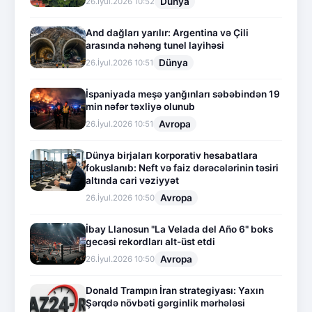
Dünya
26.İyul.2026 10:52
And dağları yarılır: Argentina və Çili
arasında nəhəng tunel layihəsi
Dünya
26.İyul.2026 10:51
İspaniyada meşə yanğınları səbəbindən 19
min nəfər təxliyə olunub
Avropa
26.İyul.2026 10:51
Dünya birjaları korporativ hesabatlara
fokuslanıb: Neft və faiz dərəcələrinin təsiri
altında cari vəziyyət
Avropa
26.İyul.2026 10:50
İbay Llanosun "La Velada del Año 6" boks
gecəsi rekordları alt-üst etdi
Avropa
26.İyul.2026 10:50
Donald Trampın İran strategiyası: Yaxın
Şərqdə növbəti gərginlik mərhələsi