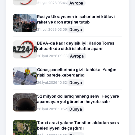
Avropa
31.İyul.2026 05:46
Rusiya Ukraynanın iri şəhərlərini kütləvi
raket və dron atəşinə tutub
Dünya
31.İyul.2026 03:09
BBVA-da kadr dəyişikliyi: Karlos Torres
rəhbərlikdə ciddi islahatlar aparır
Avropa
30.İyul.2026 09:33
Günəş panellərində gizli təhlükə: Yanğın
riski barədə xəbərdarlıq
Dünya
26.İyul.2026 10:52
52 milyon dollarlıq nəhəng səhv: Heç yerə
aparmayan yol görənləri heyrətə salır
Dünya
26.İyul.2026 10:52
Tarixi ərazi yalanı: Turistləri aldadan şəxs
bələdiyyəni də çaşdırdı