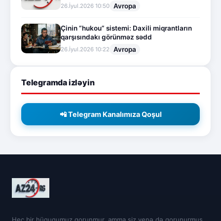
Avropa
26.İyul.2026 10:50
Çinin “hukou” sistemi: Daxili miqrantların
qarşısındakı görünməz sədd
Avropa
26.İyul.2026 10:22
Telegramda izləyin
📲 Telegram Kanalımıza Qoşul
Heç bir hüququmuz qorunmur, amma siz yenə də qorunurmuş