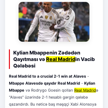
Kylian Mbappenin Zədədən
Qayıtması və
Real Madrid
in Vacib
Qələbəsi
Real Madrid to a crucial 2-1 win at Alaves
-
Mbappe Alavesdə qayıdır Real Madrid
-
Kylian
Mbappe
və Rodrygo Goesin qolları
Real Madrid
ə
"Alaves" üzərində 2-1 hesablı gərgin qələbə
qazandırdı. Bu nəticə baş məşqçi Xabi Alonsoya