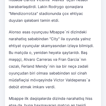
bərabərləşdirdi. Lakin Rodrygo qonaqlara
"Mendizorrotza" stadionunda çox ehtiyac
duyulan qələbəni təmin etdi.
Alonso əsas oyunçusu Mbappe`ni dizindəki
narahatlıq səbəbindən "City" ilə oyunda yalnız
ehtiyat oyunçular skamyasından izləyə bilmişdi.
Bu matçda o, yenidən heyətə qaytarıldı. Baş
məşqçi, Alvaro Carreras və Fran Garcia`nın
cəzalı, Ferland Mendy`nin isə bir neçə zədəli
oyunçudan biri olması səbəbindən sol cinah
müdafiəçisi mövqeyində Victor Valdepenas`a
debüt etmək imkanı verdi.
Mbappe ilk dəqiqələrdə dizində narahatlıq hiss
etsə də, buna baxmayaraq matçın ən təsirli