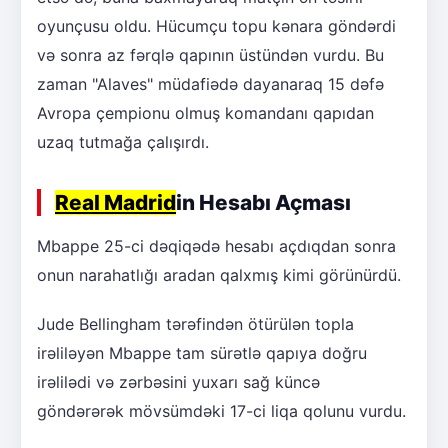
oyunçusu oldu. Hücumçu topu kənara göndərdi
və sonra az fərqlə qapının üstündən vurdu. Bu
zaman "Alaves" müdafiədə dayanaraq 15 dəfə
Avropa çempionu olmuş komandanı qapıdan
uzaq tutmağa çalışırdı.
Real Madrid
in Hesabı Açması
Mbappe 25-ci dəqiqədə hesabı açdıqdan sonra
onun narahatlığı aradan qalxmış kimi görünürdü.
Jude Bellingham tərəfindən ötürülən topla
irəliləyən Mbappe tam sürətlə qapıya doğru
irəlilədi və zərbəsini yuxarı sağ küncə
göndərərək mövsümdəki 17-ci liqa qolunu vurdu.