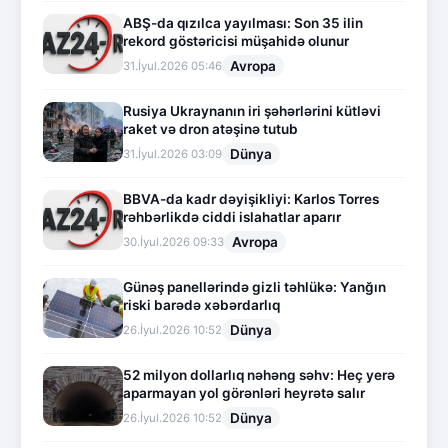
ABŞ-da qızılca yayılması: Son 35 ilin
rekord göstəricisi müşahidə olunur
Avropa
31.İyul.2026 05:46
Rusiya Ukraynanın iri şəhərlərini kütləvi
raket və dron atəşinə tutub
Dünya
31.İyul.2026 03:09
BBVA-da kadr dəyişikliyi: Karlos Torres
rəhbərlikdə ciddi islahatlar aparır
Avropa
30.İyul.2026 09:33
Günəş panellərində gizli təhlükə: Yanğın
riski barədə xəbərdarlıq
Dünya
26.İyul.2026 10:52
52 milyon dollarlıq nəhəng səhv: Heç yerə
aparmayan yol görənləri heyrətə salır
Dünya
26.İyul.2026 10:52