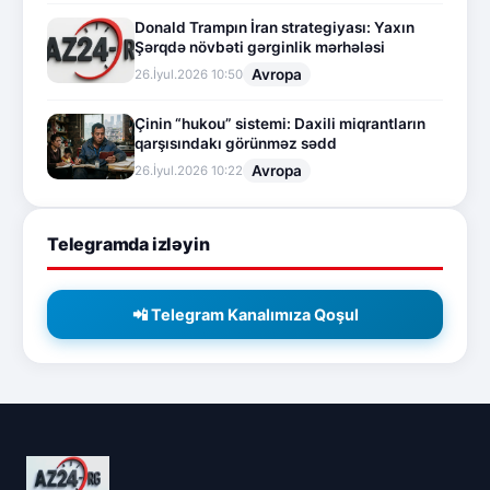
Donald Trampın İran strategiyası: Yaxın
Şərqdə növbəti gərginlik mərhələsi
Avropa
26.İyul.2026 10:50
Çinin “hukou” sistemi: Daxili miqrantların
qarşısındakı görünməz sədd
Avropa
26.İyul.2026 10:22
Telegramda izləyin
📲 Telegram Kanalımıza Qoşul