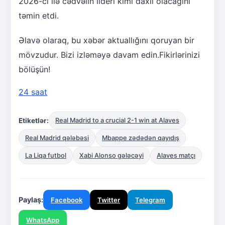
2026-cı ilə cədvəlin lideri kimi daxil olacağını
təmin etdi.
Əlavə olaraq, bu xəbər aktuallığını qoruyan bir
mövzudur. Bizi izləməyə davam edin.Fikirlərinizi
bölüşün!
24 saat
Etiketlər:
Real Madrid to a crucial 2-1 win at Alaves
Real Madrid qələbəsi
Mbappe zədədən qayıdış
La Liqa futbol
Xabi Alonso gələcəyi
Alaves matçı
Paylaş:
Facebook
Twitter
Telegram
WhatsApp