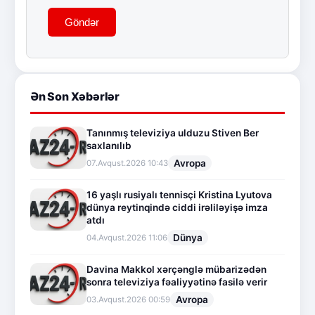
Göndər
Ən Son Xəbərlər
Tanınmış televiziya ulduzu Stiven Ber
saxlanılıb
Avropa
07.Avqust.2026 10:43
16 yaşlı rusiyalı tennisçi Kristina Lyutova
dünya reytinqində ciddi irəliləyişə imza
atdı
Dünya
04.Avqust.2026 11:06
Davina Makkol xərçənglə mübarizədən
sonra televiziya fəaliyyətinə fasilə verir
Avropa
03.Avqust.2026 00:59