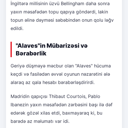
İngiltərə millisinin üzvü Bellingham daha sonra
yaxın məsafədən topu qapıya göndərdi, lakin
topun əlinə dəyməsi səbəbindən onun qolu ləğv
edildi.
"Alaves"in Mübarizəsi və
Bərabərlik
Geriyə düşməyə məcbur olan "Alaves" hücuma
keçdi və fasilədən əvvəl oyunun nəzarətini ələ
alaraq az qala hesabı bərabərləşdirirdi.
Madridin qapıçısı Thibaut Courtois, Pablo
Ibanezin yaxın məsafədən zərbəsini başı ilə dəf
edərək gözəl xilas etdi, baxmayaraq ki, bu
barədə az məlumatı var idi.