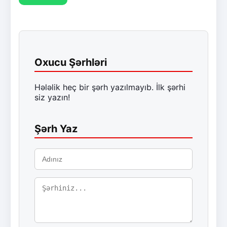
Oxucu Şərhləri
Hələlik heç bir şərh yazılmayıb. İlk şərhi
siz yazın!
Şərh Yaz