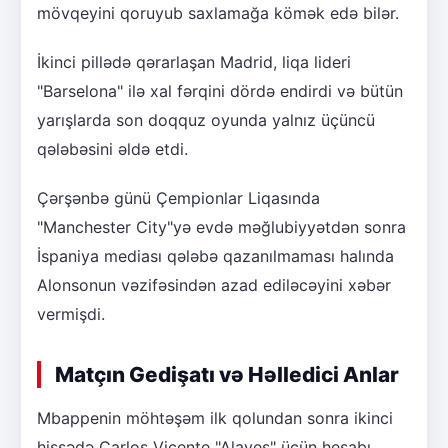
mövqeyini qoruyub saxlamağa kömək edə bilər.
İkinci pillədə qərarlaşan Madrid, liqa lideri
"Barselona" ilə xal fərqini dördə endirdi və bütün
yarışlarda son doqquz oyunda yalnız üçüncü
qələbəsini əldə etdi.
Çərşənbə günü Çempionlar Liqasında
"Manchester City"yə evdə məğlubiyyətdən sonra
İspaniya mediası qələbə qazanılmaması halında
Alonsonun vəzifəsindən azad ediləcəyini xəbər
vermişdi.
Matçın Gedişatı və Həlledici Anlar
Mbappenin möhtəşəm ilk qolundan sonra ikinci
hissədə Carlos Vicente "Alaves" üçün hesabı