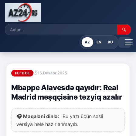
🔍
AZ
EN
RU
15.Dekabr.2025
FUTBOL
Mbappe Alavesdə qayıdır: Real
Madrid məşqçisinə təzyiq azalır
🎧 Məqaləni dinlə:
Bu yazı üçün səsli
versiya hələ hazırlanmayıb.