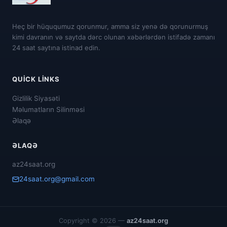
Heç bir hüququmuz qorunmur, amma siz yenə də qorunurmuş
kimi davranın və saytda dərc olunan xəbərlərdən istifadə zamanı
24 saat saytına istinad edin.
QUICK LINKS
Gizlilik Siyasəti
Məlumatların Silinməsi
Əlaqə
ƏLAQƏ
az24saat.org
24saat.org@gmail.com
Copyright © 2026 —
az24saat.org