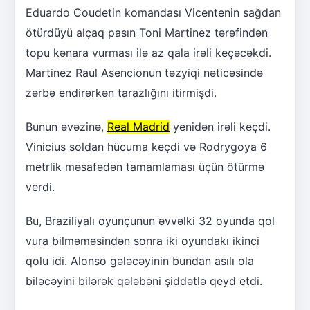
Eduardo Coudetin komandası Vicentenin sağdan
ötürdüyü alçaq pasın Toni Martinez tərəfindən
topu kənara vurması ilə az qala irəli keçəcəkdi.
Martinez Raul Asencionun təzyiqi nəticəsində
zərbə endirərkən tarazlığını itirmişdi.
Bunun əvəzinə,
Real Madrid
yenidən irəli keçdi.
Vinicius soldan hücuma keçdi və Rodrygoya 6
metrlik məsafədən tamamlaması üçün ötürmə
verdi.
Bu, Braziliyalı oyunçunun əvvəlki 32 oyunda qol
vura bilməməsindən sonra iki oyundakı ikinci
qolu idi. Alonso gələcəyinin bundan asılı ola
biləcəyini bilərək qələbəni şiddətlə qeyd etdi.