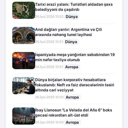
Tarixi ərazi yalanı: Turistləri aldadan şəxs
bələdiyyəni də çaşdırdı
Dünya
26.İyul.2026 10:52
And dağları yarılır: Argentina və Çili
arasında nəhəng tunel layihəsi
Dünya
26.İyul.2026 10:51
İspaniyada meşə yanğınları səbəbindən 19
min nəfər təxliyə olunub
Avropa
26.İyul.2026 10:51
Dünya birjaları korporativ hesabatlara
fokuslanıb: Neft və faiz dərəcələrinin təsiri
altında cari vəziyyət
Avropa
26.İyul.2026 10:50
İbay Llanosun "La Velada del Año 6" boks
gecəsi rekordları alt-üst etdi
Avropa
26.İyul.2026 10:50