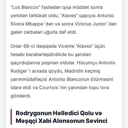
"Los Blancos" fasilədən qısa müddət sonra
yenidən təhlükəli oldu, "Alaves" qapıçısı Antonio
Sivera Mbappe`dən və sonra Vinicius Junior`dan
gələn zərbələri uğurla dəf etdi.
Onlar 68-ci dəqiqədə Vicente "Alaves" üçün
hesabı bərabərləşdirdikdə bu şansları
qaçırdıqlarına peşman oldular. Hücumçu Antonio
Rudiger`i arxada qoydu, Madridin keçmiş
yarımmüdafiəçisi Antonio Blanconun ötürməsini
idarə etdi və Courtois`nin yanından topu tora
göndərdi.
Rodrygonun Həlledici Qolu və
Məşqçi Xabi Alonsonun Sevinci