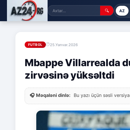
🔍
AZ
25.Yanvar.2026
FUTBOL
Mbappe Villarrealda du
zirvəsinə yüksəltdi
🎧 Məqaləni dinlə:
Bu yazı üçün səsli versiya