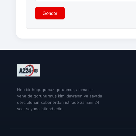
Göndər
Heç bir hüququmuz qorunmur, amma siz
yenə də qorunurmuş kimi davranın və saytda
dərc olunan xəbərlərdən istifadə zamanı 24
saat saytına istinad edin.