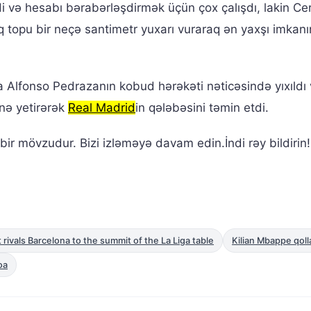
tdi və hesabı bərabərləşdirmək üçün çox çalışdı, lakin Ce
opu bir neçə santimetr yuxarı vuraraq ən yaxşı imkanı
lfonso Pedrazanın kobud hərəkəti nəticəsində yıxıldı 
inə yetirərək
Real Madrid
in qələbəsini təmin etdi.
ir mövzudur. Bizi izləməyə davam edin.İndi rəy bildirin!
t rivals Barcelona to the summit of the La Liga table
Kilian Mbappe qolla
oa