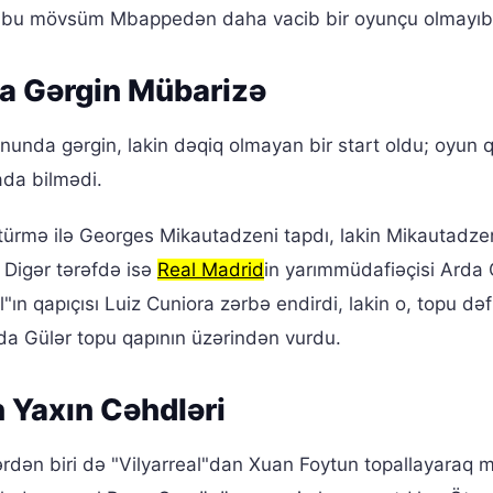
 və bu mövsüm Mbappedən daha vacib bir oyunçu olmayıb
da Gərgin Mübarizə
onunda gərgin, lakin dəqiq olmayan bir start oldu; oyun q
ada bilmədi.
ürmə ilə Georges Mikautadzeni tapdı, lakin Mikautadze
 Digər tərəfdə isə
Real Madrid
in yarımmüdafiəçisi Arda 
"ın qapıçısı Luiz Cuniora zərbə endirdi, lakin o, topu dəf
a Gülər topu qapının üzərindən vurdu.
n Yaxın Cəhdləri
ərdən biri də "Vilyarreal"dan Xuan Foytun topallayaraq 