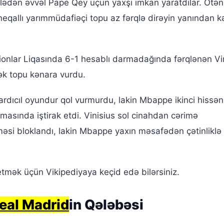
silədən əvvəl Pape Qey üçün yaxşı imkan yaratdılar. Ötən
eqallı yarımmüdafiəçi topu az fərqlə dirəyin yanından 
onlar Liqasında 6-1 hesablı darmadağında fərqlənən Vi
ək topu kənara vurdu.
rdıcıl oyundur qol vurmurdu, lakin Mbappe ikinci hissəni
sında iştirak etdi. Vinisius sol cinahdan cərimə
əsi bloklandı, lakin Mbappe yaxın məsafədən çətinliklə
tmək üçün Vikipediyaya keçid edə bilərsiniz.
eal Madrid
in Qələbəsi