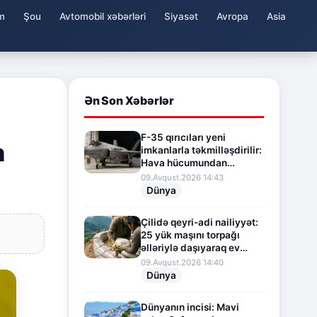
m
Şou
Avtomobil xəbərləri
Siyasət
Avropa
Asia
Ən Son Xəbərlər
F-35 qırıcıları yeni
n
imkanlarla təkmilləşdirilir:
Hava hücumundan
müdafiə sistemi
09.Avqust.2026 14:43
gücləndirilir
Dünya
Çilidə qeyri-adi nailiyyət:
25 yük maşını torpağı
əlləriylə daşıyaraq ev
tikdilər
09.Avqust.2026 14:40
Dünya
Dünyanın incisi: Mavi