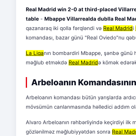
Real Madrid win 2-0 at third-placed Villarre
table
-
Mbappe Villarrealda dublla Real Ma
qazanaraq iki qolla fərqləndi və
Real Madrid
i
komandası, bazar günü "Real Oviedo"nu qəbul 
La Liqa
nın bombardiri Mbappe, şənbə günü ha
məğlub etməkdə
Real Madrid
ə kömək edərək
Arbeloanın Komandasının
Arbeloanın komandası bütün yarışlarda ardıcı
mövsümün canlanmasında həlledici addım ola
Alvaro Arbeloanın rəhbərliyində keçirdiyi ilk 
gözlənilməz məğlubiyyətdən sonra
Real Mad