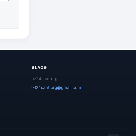
ƏLAQƏ
az24saat.org
24saat.org@gmail.com