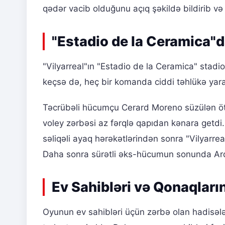
qədər vacib olduğunu açıq şəkildə bildirib
"Estadio de la Ceramica"
"Vilyarreal"ın "Estadio de la Ceramica" stadi
keçsə də, heç bir komanda ciddi təhlükə yar
Təcrübəli hücumçu Cerard Moreno süzülən öt
voley zərbəsi az fərqlə qapıdan kənara getdi.
səliqəli ayaq hərəkətlərindən sonra "Vilyarreal
Daha sonra sürətli əks-hücumun sonunda Ard
Ev Sahibləri və Qonaqları
Oyunun ev sahibləri üçün zərbə olan hadisəl