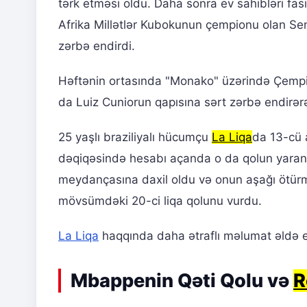
tərk etməsi oldu. Daha sonra ev sahibləri fa
Afrika Millətlər Kubokunun çempionu olan Sen
zərbə endirdi.
Həftənin ortasında "Monako" üzərində Çempi
da Luiz Cuniorun qapısına sərt zərbə endirər
25 yaşlı braziliyalı hücumçu
La Liqa
da 13-cü a
dəqiqəsində hesabı açanda o da qolun yaranma
meydançasına daxil oldu və onun aşağı ötürm
mövsümdəki 20-ci liqa qolunu vurdu.
La Liqa
haqqında daha ətraflı məlumat əldə e
Mbappenin Qəti Qolu və
R