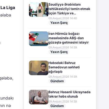
Səudiyyə Ərəbistanı
 La Liga
təhlükəsizliyi təmin etmək
üçün Türkiyə və
qələbə
Pakistanla hərbi
09.Avqust.2026 14:40
əməkdaşlığı genişləndirir
n
Yaxın Şərq
İran Hörmüz boğazı
məsələsində ABŞ-dan
ı
güzəştə getməsini istəyir
09.Avqust.2026 14:39
Yaxın Şərq
Həbsdəki Bəhruz
Səmədovun səhhəti
ağırlaşıb
09.Avqust.2026 14:39
qələbə,
Gündəm
Bəhruz Həsənli Ukraynada
təkrar həbs olunub
okundakı
09.Avqust.2026 14:39
nın nə
Gündəm