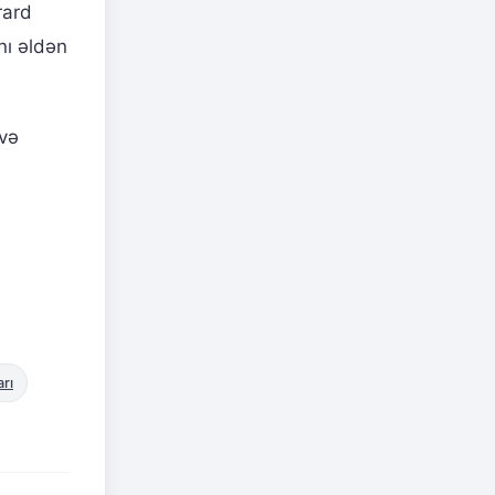
rard
nı əldən
və
rı