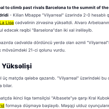
al to climb past rivals Barcelona to the summit of the
dridi
- Kilian Mbappe "Vilyarreal" üzərində 2-0 hesablı 
La Liqa
cədvəlinin zirvəsinə yüksəltdi. Alvaro Arbeloanı
edəcək rəqibi "Barselona"dan iki xal irəliləyib.
zırda cədvəldə dördüncü yerdə olan əzmli "Vilyarreal"
 mövsümdəki 21-ci qolunu vurdu.
 Yüksəlişi
l üç matçda qələbə qazanıb. "Vilyarreal" üzərindəki bu 
 bilər.
matçda ikinci liqa təmsilçisi "Albasete"yə qarşı Kral Kub
rid
formaya düşməyə başlayıb. Məşqçi ulduz oyunçuları