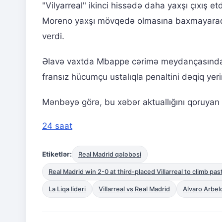
"Vilyarreal" ikinci hissədə daha yaxşı çıxış e
Moreno yaxşı mövqedə olmasına baxmayaraq t
verdi.
Əlavə vaxtda Mbappe cərimə meydançasında A
fransız hücumçu ustalıqla penaltini dəqiq yer
Mənbəyə görə, bu xəbər aktuallığını qoruyan b
24 saat
Etiketlər:
Real Madrid qələbəsi
Real Madrid win 2-0 at third-placed Villarreal to climb pas
La Liqa lideri
Villarreal vs Real Madrid
Alvaro Arbel