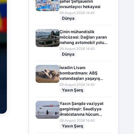
şəhər Şefşauenin
ovsunlayıcı hekayəsi
09.Avqust.2026 14:40
Dünya
Çinin mühəndislik
möcüzəsi: Dağları yaran
nəhəng avtomobil yolu
layihəsi
09.Avqust.2026 14:40
Dünya
İsrailin Livanı
bombardmanı: ABŞ
vətəndaşları yaşayış
yerlərini itirməkdən
09.Avqust.2026 14:40
narahatdır
Yaxın Şərq
Yaxın Şərqdə vəziyyət
gərginləşir: Səudiyyə
Ərəbistanına hücum
təhdidi
09.Avqust.2026 14:40
Yaxın Şərq