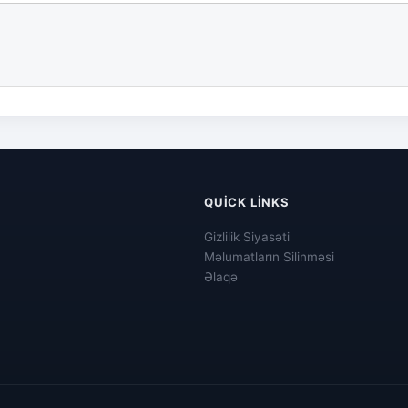
QUICK LINKS
Gizlilik Siyasəti
Məlumatların Silinməsi
Əlaqə