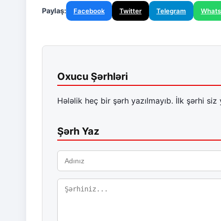
Paylaş:
Facebook
Twitter
Telegram
What
Oxucu Şərhləri
Hələlik heç bir şərh yazılmayıb. İlk şərhi siz 
Şərh Yaz