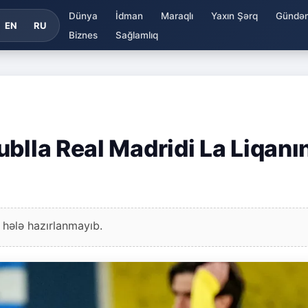
Dünya
İdman
Maraqlı
Yaxın Şərq
Gündə
EN
RU
Biznes
Sağlamlıq
blla Real Madridi La Liqanı
 hələ hazırlanmayıb.