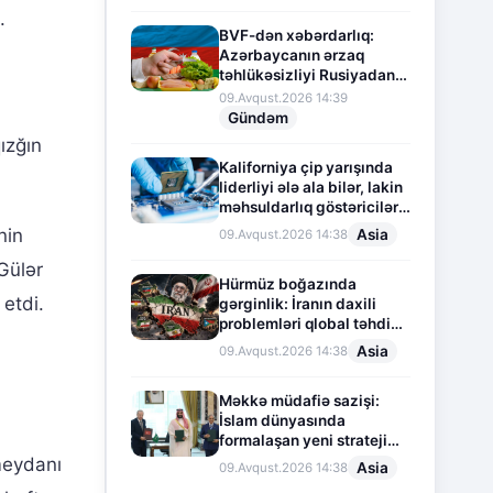
.
BVF-dən xəbərdarlıq:
Azərbaycanın ərzaq
təhlükəsizliyi Rusiyadan
asılı vəziyyətdədir
09.Avqust.2026 14:39
Gündəm
ızğın
Kaliforniya çip yarışında
liderliyi ələ ala bilər, lakin
məhsuldarlıq göstəriciləri
aşağı düşür
nin
Asia
09.Avqust.2026 14:38
Gülər
Hürmüz boğazında
 etdi.
gərginlik: İranın daxili
problemləri qlobal təhdidə
çevrilir
Asia
09.Avqust.2026 14:38
Məkkə müdafiə sazişi:
İslam dünyasında
formalaşan yeni strateji
tarazlıq
meydanı
Asia
09.Avqust.2026 14:38