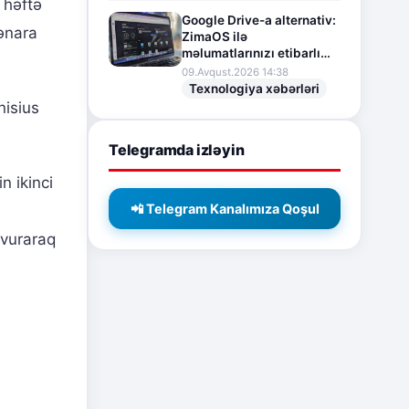
 həftə
Google Drive-a alternativ:
kənara
ZimaOS ilə
məlumatlarınızı etibarlı
şəkildə qoruyun
09.Avqust.2026 14:38
Texnologiya xəbərləri
nisius
Telegramda izləyin
n ikinci
📲 Telegram Kanalımıza Qoşul
 vuraraq