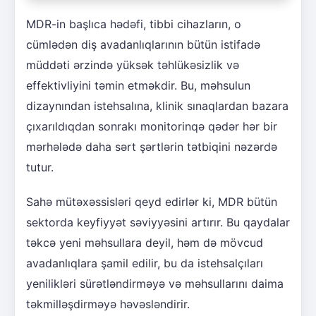
MDR-in başlıca hədəfi, tibbi cihazların, o
cümlədən diş avadanlıqlarının bütün istifadə
müddəti ərzində yüksək təhlükəsizlik və
effektivliyini təmin etməkdir. Bu, məhsulun
dizaynından istehsalına, klinik sınaqlardan bazara
çıxarıldıqdan sonrakı monitorinqə qədər hər bir
mərhələdə daha sərt şərtlərin tətbiqini nəzərdə
tutur.
Sahə mütəxəssisləri qeyd edirlər ki, MDR bütün
sektorda keyfiyyət səviyyəsini artırır. Bu qaydalar
təkcə yeni məhsullara deyil, həm də mövcud
avadanlıqlara şamil edilir, bu da istehsalçıları
yenilikləri sürətləndirməyə və məhsullarını daima
təkmilləşdirməyə həvəsləndirir.