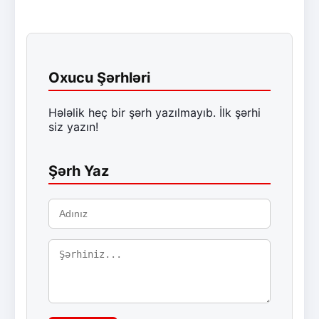
Oxucu Şərhləri
Hələlik heç bir şərh yazılmayıb. İlk şərhi
siz yazın!
Şərh Yaz