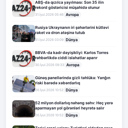
ABŞ-da qızılca yayılması: Son 35 ilin
rekord göstəricisi müşahidə olunur
Avropa
31.İyul.2026 05:46
Rusiya Ukraynanın iri şəhərlərini kütləvi
raket və dron atəşinə tutub
Dünya
31.İyul.2026 03:09
BBVA-da kadr dəyişikliyi: Karlos Torres
rəhbərlikdə ciddi islahatlar aparır
Avropa
30.İyul.2026 09:33
Günəş panellərində gizli təhlükə: Yanğın
riski barədə xəbərdarlıq
Dünya
26.İyul.2026 10:52
52 milyon dollarlıq nəhəng səhv: Heç yerə
aparmayan yol görənləri heyrətə salır
Dünya
26.İyul.2026 10:52