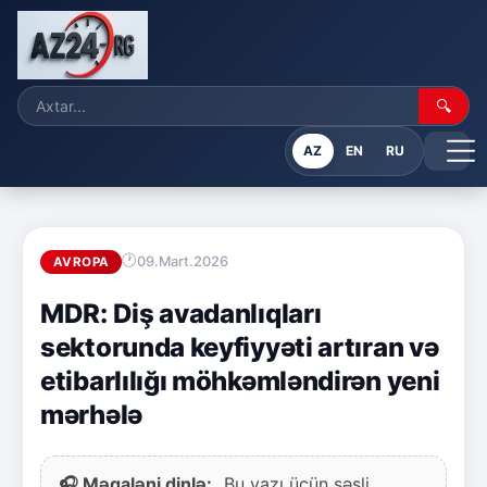
🔍
AZ
EN
RU
09.Mart.2026
AVROPA
MDR: Diş avadanlıqları
sektorunda keyfiyyəti artıran və
etibarlılığı möhkəmləndirən yeni
mərhələ
🎧 Məqaləni dinlə:
Bu yazı üçün səsli