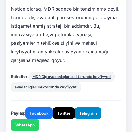
Nəticə olaraq, MDR sadəcə bir tənzimləmə deyil,
həm də diş avadanlıqları sektorunun gələcəyinə
istiqamətlənmiş strateji bir addımdır. Bu,
innovasiyaları təşviq etməklə yanaşı,
pasiyentlərin təhlükəsizliyini və məhsul
keyfiyyətini ən yüksək səviyyədə saxlamağı
qarşısına məqsəd qoyur.
Etiketlər:
MDR Diş avadanlıqları sektorunda keyfiyyəti
avadanlıqları sektorunda keyfiyyəti
Paylaş:
Facebook
Twitter
Telegram
WhatsApp