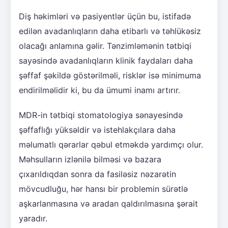
Diş həkimləri və pasiyentlər üçün bu, istifadə
edilən avadanlıqların daha etibarlı və təhlükəsiz
olacağı anlamına gəlir. Tənzimləmənin tətbiqi
sayəsində avadanlıqların klinik faydaları daha
şəffaf şəkildə göstərilməli, risklər isə minimuma
endirilməlidir ki, bu da ümumi inamı artırır.
MDR-in tətbiqi stomatologiya sənayesində
şəffaflığı yüksəldir və istehlakçılara daha
məlumatlı qərarlar qəbul etməkdə yardımçı olur.
Məhsulların izlənilə bilməsi və bazara
çıxarıldıqdan sonra da fasiləsiz nəzarətin
mövcudluğu, hər hansı bir problemin sürətlə
aşkarlanmasına və aradan qaldırılmasına şərait
yaradır.