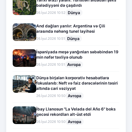
Tarixi ərazi yalanı: Turistləri aldadan şəxs
bələdiyyəni də çaşdırdı
Dünya
26.İyul.2026 10:52
And dağları yarılır: Argentina və Çili
arasında nəhəng tunel layihəsi
Dünya
26.İyul.2026 10:51
İspaniyada meşə yanğınları səbəbindən 19
min nəfər təxliyə olunub
Avropa
26.İyul.2026 10:51
Dünya birjaları korporativ hesabatlara
fokuslanıb: Neft və faiz dərəcələrinin təsiri
altında cari vəziyyət
Avropa
26.İyul.2026 10:50
İbay Llanosun "La Velada del Año 6" boks
gecəsi rekordları alt-üst etdi
Avropa
26.İyul.2026 10:50