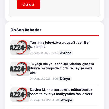
Göndər
Ən Son Xəbərlər
Tanınmış televiziya ulduzu Stiven Ber
saxlanılıb
Avropa
07.Avqust.2026 10:43
16 yaşlı rusiyalı tennisçi Kristina Lyutova
dünya reytinqində ciddi irəliləyişə imza
atdı
Dünya
04.Avqust.2026 11:06
Davina Makkol xərçənglə mübarizədən
sonra televiziya fəaliyyətinə fasilə verir
Avropa
03.Avqust.2026 00:59