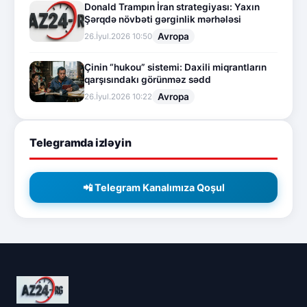
Donald Trampın İran strategiyası: Yaxın
Şərqdə növbəti gərginlik mərhələsi
Avropa
26.İyul.2026 10:50
Çinin “hukou” sistemi: Daxili miqrantların
qarşısındakı görünməz sədd
Avropa
26.İyul.2026 10:22
Telegramda izləyin
📲 Telegram Kanalımıza Qoşul