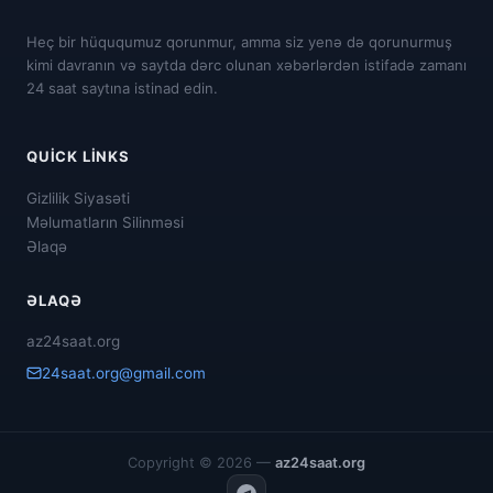
Heç bir hüququmuz qorunmur, amma siz yenə də qorunurmuş
kimi davranın və saytda dərc olunan xəbərlərdən istifadə zamanı
24 saat saytına istinad edin.
QUICK LINKS
Gizlilik Siyasəti
Məlumatların Silinməsi
Əlaqə
ƏLAQƏ
az24saat.org
24saat.org@gmail.com
Copyright © 2026 —
az24saat.org