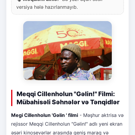
versiya hələ hazırlanmayıb.
Meqqi Cillenholun "Gəlin!" Filmi:
Mübahisəli Səhnələr və Tənqidlər
Megi Cillenholun 'Gəlin ' filmi
- Məşhur aktrisa və
rejissor Meqqi Cillenholun "Gəlin!" adlı yeni ekran
əsəri kinosevərlər arasında geniş maraq və