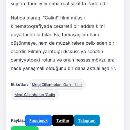
süjetin dərinliyini daha real şəkildə ifadə edir.
Nəticə olaraq, "Gəlin!" filmi müasir
kinematoqrafiyada cəsarətli bir addım kimi
dəyərləndirilə bilər. Bu, tamaşaçıları həm
düşünməyə, həm də müzakirələrə cəlb edən bir
əsərdir. Filmin yaratdığı diskussiya sənətin
cəmiyyətdəki rolunu və onun həssas mövzulara
necə yanaşmalı olduğunu bir daha aktuallaşdırır.
Etiketlər:
Megi Cillenholun 'Gəlin ' filmi
Megi Cillenholun 'Gəlin
Paylaş:
Facebook
Twitter
Telegram