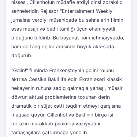
hissəsi, Cillenholun müdafiə etdiyi cinsi zorakılıq
səhnələridir. Rejissor "Entertainment Weekly"
jurnalına verdiyi müsahibədə bu səhnələrin filmin
əsas mesajı və bədii tamlığı üçün əhəmiyyətli
olduğunu bildirib. Bu bəyanat həm ictimaiyyətdə,
həm də tənqidçilər arasında böyük əks-səda
doğurub.
"Gəlin!" filmində Frankenşteynin gəlini rolunu
aktrisa Cessika Bakli ifa edir. Ekran əsəri klassik
hekayənin ruhuna sadiq qalmaqla yanaşı, müasir
dövrün aktual problemlərinə toxunan dərin
dramatik bir süjet xətti təqdim etməyi qarşısına
məqsəd qoyur. Cillenhol və Baklinin birgə işi
obrazın mürəkkəb psixoloji vəziyyətini
tamaşaçılara çatdırmağa yönəlib.