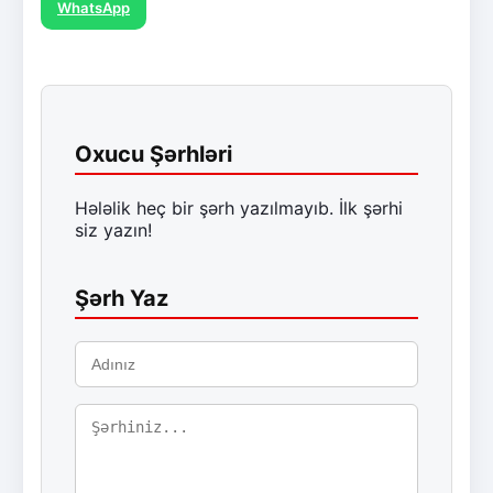
WhatsApp
Oxucu Şərhləri
Hələlik heç bir şərh yazılmayıb. İlk şərhi
siz yazın!
Şərh Yaz