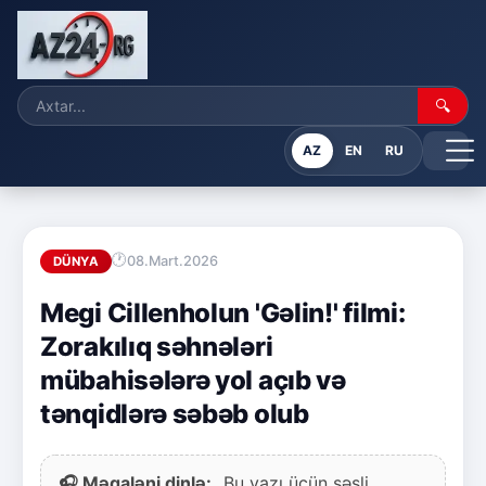
🔍
AZ
EN
RU
08.Mart.2026
DÜNYA
Megi Cillenholun 'Gəlin!' filmi:
Zorakılıq səhnələri
mübahisələrə yol açıb və
tənqidlərə səbəb olub
🎧 Məqaləni dinlə:
Bu yazı üçün səsli