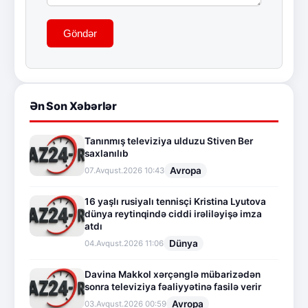
Göndər
Ən Son Xəbərlər
Tanınmış televiziya ulduzu Stiven Ber
saxlanılıb
Avropa
07.Avqust.2026 10:43
16 yaşlı rusiyalı tennisçi Kristina Lyutova
dünya reytinqində ciddi irəliləyişə imza
atdı
Dünya
04.Avqust.2026 11:06
Davina Makkol xərçənglə mübarizədən
sonra televiziya fəaliyyətinə fasilə verir
Avropa
03.Avqust.2026 00:59