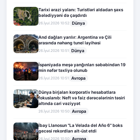
Tarixi ərazi yalanı: Turistləri aldadan şəxs
bələdiyyəni də çaşdırdı
Dünya
26.İyul.2026 10:52
And dağları yarılır: Argentina və Çili
arasında nəhəng tunel layihəsi
Dünya
26.İyul.2026 10:51
İspaniyada meşə yanğınları səbəbindən 19
min nəfər təxliyə olunub
Avropa
26.İyul.2026 10:51
Dünya birjaları korporativ hesabatlara
fokuslanıb: Neft və faiz dərəcələrinin təsiri
altında cari vəziyyət
Avropa
26.İyul.2026 10:50
İbay Llanosun "La Velada del Año 6" boks
gecəsi rekordları alt-üst etdi
Avropa
26.İyul.2026 10:50