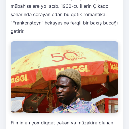
mübahisələrə yol açıb. 1930-cu illərin Çikaqo
şəhərində cərəyan edən bu qotik romantika,
"Frankenşteyn" hekayəsinə fərqli bir baxış bucağı
gətirir.
Filmin ən çox diqqət çəkən və müzakirə olunan