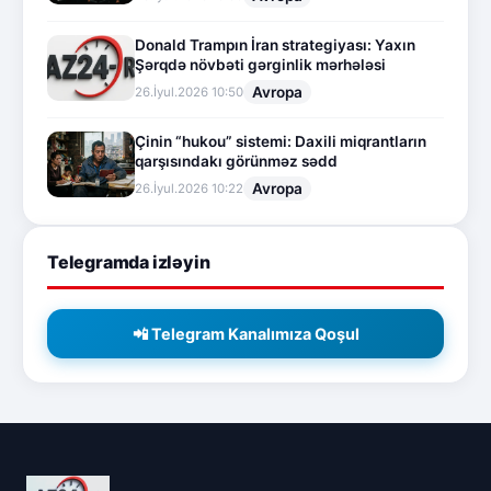
Donald Trampın İran strategiyası: Yaxın
Şərqdə növbəti gərginlik mərhələsi
Avropa
26.İyul.2026 10:50
Çinin “hukou” sistemi: Daxili miqrantların
qarşısındakı görünməz sədd
Avropa
26.İyul.2026 10:22
Telegramda izləyin
📲 Telegram Kanalımıza Qoşul