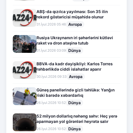
ABŞ-da qızılca yayılması: Son 35 ilin
rekord göstəricisi müşahidə olunur
Avropa
31.İyul.2026 05:46
Rusiya Ukraynanın iri şəhərlərini kütləvi
raket və dron atəşinə tutub
Dünya
31.İyul.2026 03:09
BBVA-da kadr dəyişikliyi: Karlos Torres
rəhbərlikdə ciddi islahatlar aparır
Avropa
30.İyul.2026 09:33
Günəş panellərində gizli təhlükə: Yanğın
riski barədə xəbərdarlıq
Dünya
26.İyul.2026 10:52
52 milyon dollarlıq nəhəng səhv: Heç yerə
aparmayan yol görənləri heyrətə salır
Dünya
26.İyul.2026 10:52