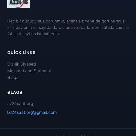
Heç bir hüququmuz qorunmur, amma siz yenə də qorunurmuş
kimi davranın və saytda dərc olunan xəbərlərdən istifadə zamanı
24 saat saytına istinad edin.
QUICK LINKS
Gizlilik Siyasəti
Məlumatların Silinməsi
Əlaqə
ƏLAQƏ
az24saat.org
24saat.org@gmail.com