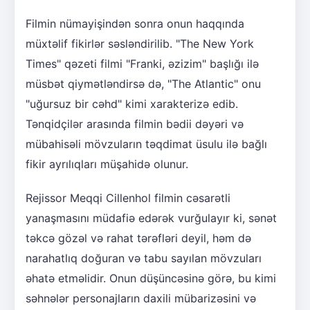
Filmin nümayişindən sonra onun haqqında
müxtəlif fikirlər səsləndirilib. "The New York
Times" qəzeti filmi "Franki, əzizim" başlığı ilə
müsbət qiymətləndirsə də, "The Atlantic" onu
"uğursuz bir cəhd" kimi xarakterizə edib.
Tənqidçilər arasında filmin bədii dəyəri və
mübahisəli mövzuların təqdimat üsulu ilə bağlı
fikir ayrılıqları müşahidə olunur.
Rejissor Meqqi Cillenhol filmin cəsarətli
yanaşmasını müdafiə edərək vurğulayır ki, sənət
təkcə gözəl və rahat tərəfləri deyil, həm də
narahatlıq doğuran və tabu sayılan mövzuları
əhatə etməlidir. Onun düşüncəsinə görə, bu kimi
səhnələr personajların daxili mübarizəsini və