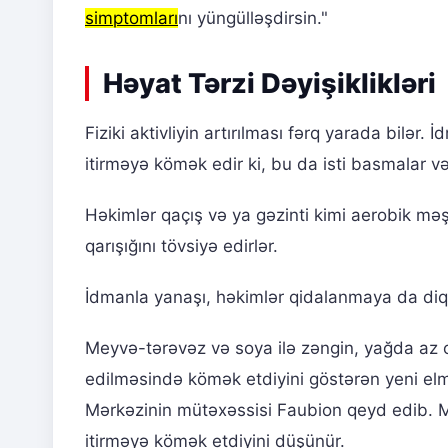
simptomları
nı yüngülləşdirsin."
Həyat Tərzi Dəyişiklikləri
Fiziki aktivliyin artırılması fərq yarada bilər.
itirməyə kömək edir ki, bu da isti basmalar və
Həkimlər qaçış və ya gəzinti kimi aerobik məşq
qarışığını tövsiyə edirlər.
İdmanla yanaşı, həkimlər qidalanmaya da diq
Meyvə-tərəvəz və soya ilə zəngin, yağda az ola
edilməsində kömək etdiyini göstərən yeni elm
Mərkəzinin mütəxəssisi Faubion qeyd edib. Mü
itirməyə kömək etdiyini düşünür.