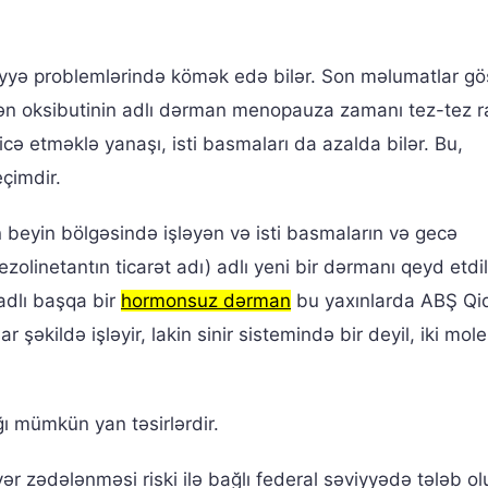
iyyə problemlərində kömək edə bilər. Son məlumatlar göst
edilən oksibutinin adlı dərman menopauza zamanı tez-tez r
cə etməklə yanaşı, isti basmaları da azalda bilər. Bu,
eçimdir.
n beyin bölgəsində işləyən və isti basmaların və gecə
olinetantın ticarət adı) adlı yeni bir dərmanı qeyd etdil
adlı başqa bir
hormonsuz dərman
bu yaxınlarda ABŞ Qi
 şəkildə işləyir, lakin sinir sistemində bir deyil, iki mol
ığı mümkün yan təsirlərdir.
yər zədələnməsi riski ilə bağlı federal səviyyədə tələb o