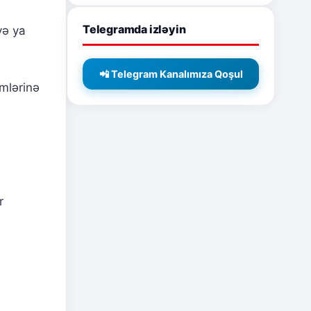
Telegramda izləyin
və ya
📲 Telegram Kanalımıza Qoşul
mlərinə
r