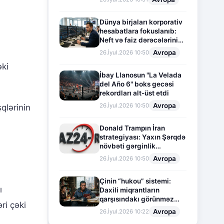
Dünya birjaları korporativ
hesabatlara fokuslanıb:
Neft və faiz dərəcələrinin
təsiri altında cari vəziyyət
Avropa
26.İyul.2026 10:50
əki
İbay Llanosun "La Velada
del Año 6" boks gecəsi
rekordları alt-üst etdi
Avropa
26.İyul.2026 10:50
qlərinin
Donald Trampın İran
strategiyası: Yaxın Şərqdə
növbəti gərginlik
mərhələsi
Avropa
26.İyul.2026 10:50
Çinin “hukou” sistemi:
ı
Daxili miqrantların
qarşısındakı görünməz
ri çəki
sədd
Avropa
26.İyul.2026 10:22