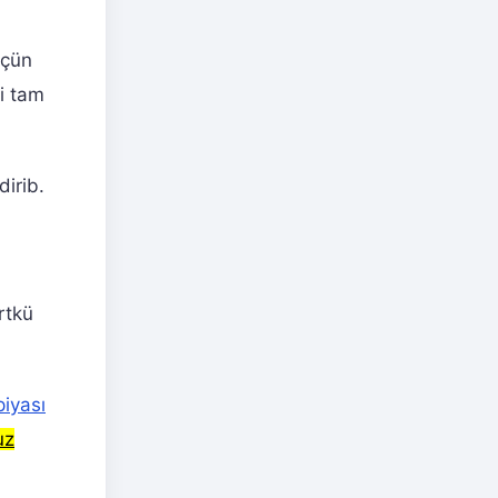
üçün
ni tam
irib.
rtkü
piyası
uz