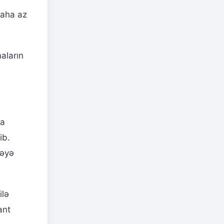
daha az
aların
na
ib.
məyə
ilə
ant