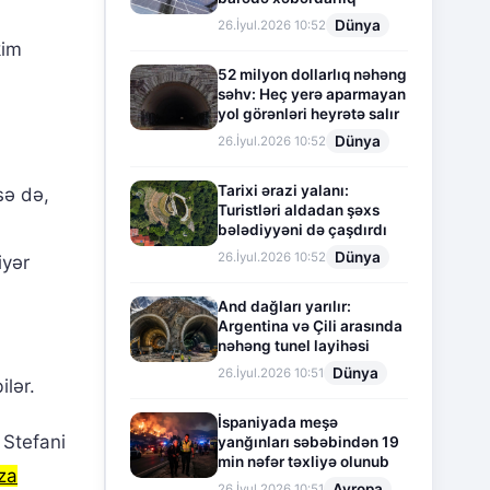
Dünya
26.İyul.2026 10:52
kim
52 milyon dollarlıq nəhəng
səhv: Heç yerə aparmayan
yol görənləri heyrətə salır
Dünya
26.İyul.2026 10:52
Tarixi ərazi yalanı:
sə də,
Turistləri aldadan şəxs
bələdiyyəni də çaşdırdı
Dünya
26.İyul.2026 10:52
iyər
And dağları yarılır:
Argentina və Çili arasında
nəhəng tunel layihəsi
Dünya
26.İyul.2026 10:51
ilər.
İspaniyada meşə
 Stefani
yanğınları səbəbindən 19
min nəfər təxliyə olunub
za
Avropa
26.İyul.2026 10:51