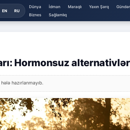
Dünya
İdman
Maraqlı
Yaxın Şərq
Gündə
EN
RU
Biznes
Sağlamlıq
ı: Hormonsuz alternativlər
 hələ hazırlanmayıb.