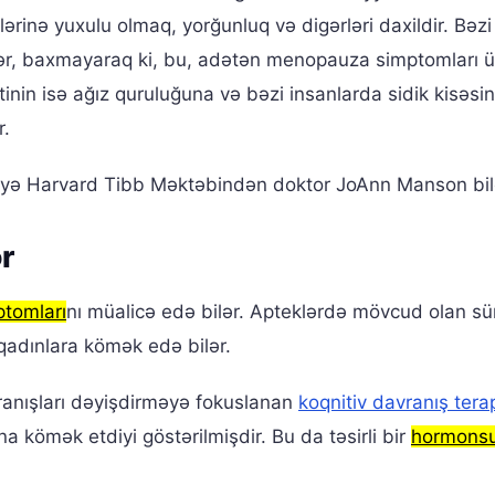
ərinə yuxulu olmaq, yorğunluq və digərləri daxildir. Bəzi
ilər, baxmayaraq ki, bu, adətən menopauza simptomları 
inin isə ağız quruluğuna və bəzi insanlarda sidik kisəsi
r.
eyə Harvard Tibb Məktəbindən doktor JoAnn Manson bild
r
tomları
nı müalicə edə bilər. Apteklərdə mövcud olan sü
qadınlara kömək edə bilər.
anışları dəyişdirməyə fokuslanan
koqnitiv davranış tera
a kömək etdiyi göstərilmişdir. Bu da təsirli bir
hormons