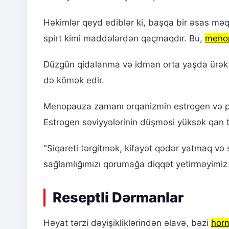
Həkimlər qeyd ediblər ki, başqa bir əsas məq
spirt kimi maddələrdən qaçmaqdır. Bu,
menop
Düzgün qidalanma və idman orta yaşda ürək və
də kömək edir.
Menopauza zamanı orqanizmin estrogen və prog
Estrogen səviyyələrinin düşməsi yüksək qan tə
"Siqareti tərgitmək, kifayət qədər yatmaq və
sağlamlığımızı qorumağa diqqət yetirməyimiz 
Reseptli Dərmanlar
Həyat tərzi dəyişikliklərindən əlavə, bəzi
horm