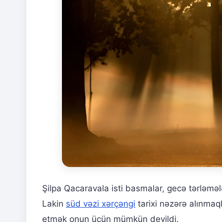
Şilpa Qacaravala isti basmalar, gecə tərləməl
Lakin
süd vəzi xərçəngi
tarixi nəzərə alınmaq
etmək onun üçün mümkün deyildi.