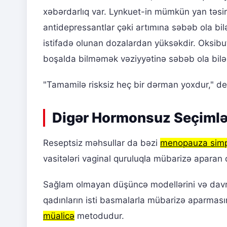
xəbərdarlıq var. Lynkuet-in mümkün yan təsirl
antidepressantlar çəki artımına səbəb ola b
istifadə olunan dozalardan yüksəkdir. Oksibut
boşalda bilməmək vəziyyətinə səbəb ola bilə
"Tamamilə risksiz heç bir dərman yoxdur," d
Digər Hormonsuz Seçimlə
Reseptsiz məhsullar da bəzi
menopauza simp
vasitələri vaginal quruluqla mübarizə aparan 
Sağlam olmayan düşüncə modellərini və davr
qadınların isti basmalarla mübarizə aparmasın
müalicə
metodudur.