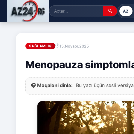
🔍
AZ
15.Noyabr.2025
SAĞLAMLIQ
Menopauza simptomlar
🎧 Məqaləni dinlə:
Bu yazı üçün səsli versiya