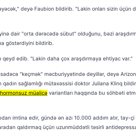
yəcək," deyə Faubion bildirib. "Lakin onları sizin üçün 
inə dair "orta dərəcədə sübut" olduğunu, bəzi araşdırm
 göstərdiyini bildirib.
 o qeyd edib. "Lakin daha çox araşdırmaya ehtiyac var."
 sadəcə "keçmək" məcburiyyətində deyillər, deyə Arizo
 qadın sağlamlığı mütəxəssisi doktor Juliana Klinq bildir
hormonsuz müalicə
variantları haqqında bu söhbəti et
bdan imtina edir, gündə ən azı 10.000 addım atır, tay-çi 
aradan qaldırmaq üçün uzunmüddətli təsirli antidepress