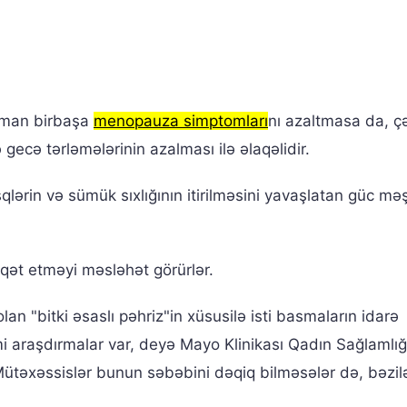
 İdman birbaşa
menopauza simptomları
nı azaltmasa da, ç
 gecə tərləmələrinin azalması ilə əlaqəlidir.
lərin və sümük sıxlığının itirilməsini yavaşlatan güc məş
qət etməyi məsləhət görürlər.
n "bitki əsaslı pəhriz"in xüsusilə isti basmaların idarə
i araşdırmalar var, deyə Mayo Klinikası Qadın Sağlamlığ
təxəssislər bunun səbəbini dəqiq bilməsələr də, bəzilə