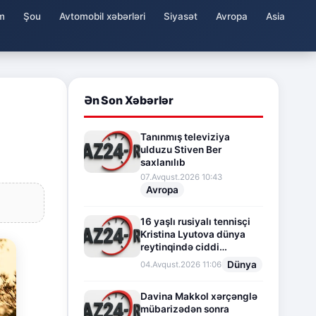
m
Şou
Avtomobil xəbərləri
Siyasət
Avropa
Asia
Ən Son Xəbərlər
Tanınmış televiziya
ulduzu Stiven Ber
saxlanılıb
07.Avqust.2026 10:43
Avropa
16 yaşlı rusiyalı tennisçi
Kristina Lyutova dünya
reytinqində ciddi
irəliləyişə imza atdı
Dünya
04.Avqust.2026 11:06
Davina Makkol xərçənglə
mübarizədən sonra