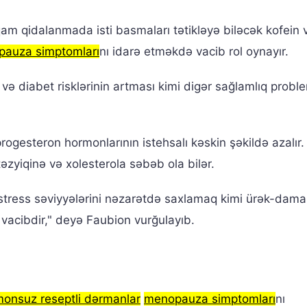
am qidalanmada isti basmaları tətikləyə biləcək kofein 
auza simptomları
nı idarə etməkdə vacib rol oynayır.
 diabet risklərinin artması kimi digər sağlamlıq proble
esteron hormonlarının istehsalı kəskin şəkildə azalır.
zyiqinə və xolesterola səbəb ola bilər.
 stress səviyyələrini nəzarətdə saxlamaq kimi ürək-dama
vacibdir," deyə Faubion vurğulayıb.
onsuz reseptli dərmanlar
menopauza simptomları
nı