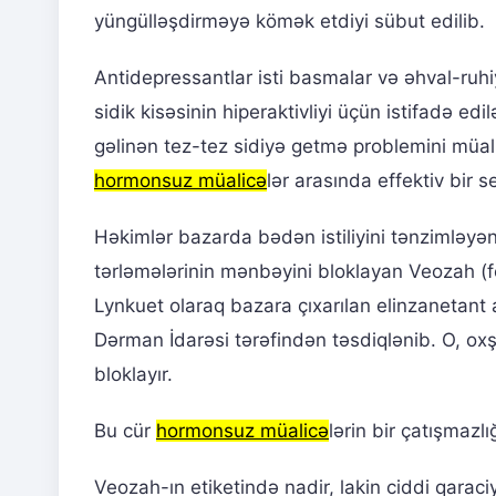
yüngülləşdirməyə kömək etdiyi sübut edilib.
Antidepressantlar isti basmalar və əhval-ruh
sidik kisəsinin hiperaktivliyi üçün istifadə 
gəlinən tez-tez sidiyə getmə problemini müali
hormonsuz müalicə
lər arasında effektiv bir s
Həkimlər bazarda bədən istiliyini tənzimləyə
tərləmələrinin mənbəyini bloklayan Veozah (fez
Lynkuet olaraq bazara çıxarılan elinzanetant 
Dərman İdarəsi tərəfindən təsdiqlənib. O, oxşar
bloklayır.
Bu cür
hormonsuz müalicə
lərin bir çatışmazl
Veozah-ın etiketində nadir, lakin ciddi qaraci