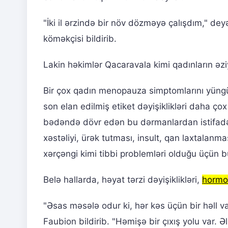
"İki il ərzində bir növ dözməyə çalışdım," dey
köməkçisi bildirib.
Lakin həkimlər Qacaravala kimi qadınların əzi
Bir çox qadın menopauza simptomlarını yüngü
son elan edilmiş etiket dəyişiklikləri daha ço
bədəndə dövr edən bu dərmanlardan istifadə 
xəstəliyi, ürək tutması, insult, qan laxtalan
xərçəngi kimi tibbi problemləri olduğu üçün 
Belə hallarda, həyat tərzi dəyişiklikləri,
hormo
"Əsas məsələ odur ki, hər kəs üçün bir həll v
Faubion bildirib. "Həmişə bir çıxış yolu var. 