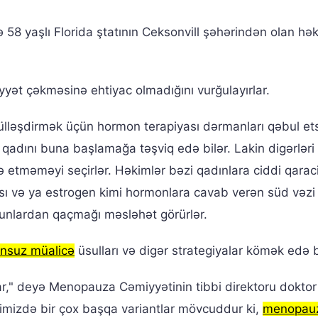
ə 58 yaşlı Florida ştatının Ceksonvill şəhərindən olan hə
yyət çəkməsinə ehtiyac olmadığını vurğulayırlar.
lləşdirmək üçün hormon terapiyası dərmanları qəbul et
x qadını buna başlamağa təşviq edə bilər. Lakin digərləri
etməməyi seçirlər. Həkimlər bəzi qadınlara ciddi qarac
ması və ya estrogen kimi hormonlara cavab verən süd vəzi
bunlardan qaçmağı məsləhət görürlər.
nsuz müalicə
üsulları və digər strategiyalar kömək edə b
ar," deyə Menopauza Cəmiyyətinin tibbi direktoru doktor
Əlimizdə bir çox başqa variantlar mövcuddur ki,
menopau