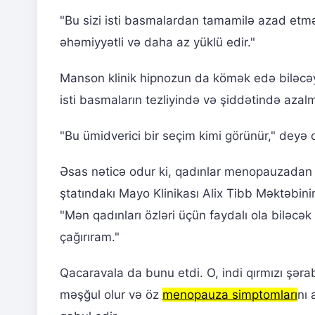
"Bu sizi isti basmalardan tamamilə azad etmə
əhəmiyyətli və daha az yüklü edir."
Manson klinik hipnozun da kömək edə biləcəy
isti basmaların tezliyində və şiddətində azalma
"Bu ümidverici bir seçim kimi görünür," deyə
Əsas nəticə odur ki, qadınlar menopauzadan
ştatındakı Mayo Klinikası Alix Tibb Məktəbinin
"Mən qadınları özləri üçün faydalı ola biləcək
çağırıram."
Qacaravala da bunu etdi. O, indi qırmızı şəra
məşğul olur və öz
menopauza simptomları
nı 