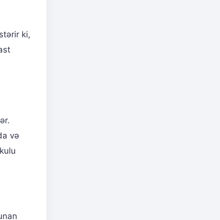
ərir ki,
ast
ər.
da və
ekulu
lunan