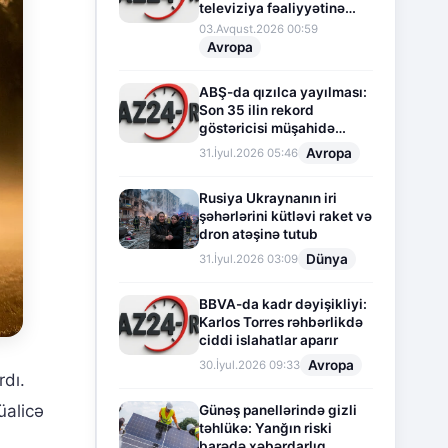
televiziya fəaliyyətinə
fasilə verir
03.Avqust.2026 00:59
Avropa
ABŞ-da qızılca yayılması:
Son 35 ilin rekord
göstəricisi müşahidə
olunur
Avropa
31.İyul.2026 05:46
Rusiya Ukraynanın iri
şəhərlərini kütləvi raket və
dron atəşinə tutub
Dünya
31.İyul.2026 03:09
BBVA-da kadr dəyişikliyi:
Karlos Torres rəhbərlikdə
ciddi islahatlar aparır
Avropa
30.İyul.2026 09:33
rdı.
üalicə
Günəş panellərində gizli
təhlükə: Yanğın riski
barədə xəbərdarlıq