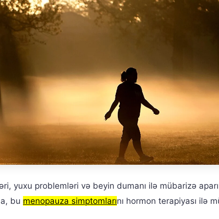
əri, yuxu problemləri və beyin dumanı ilə mübarizə aparı
la, bu
menopauza simptomları
nı hormon terapiyası ilə m