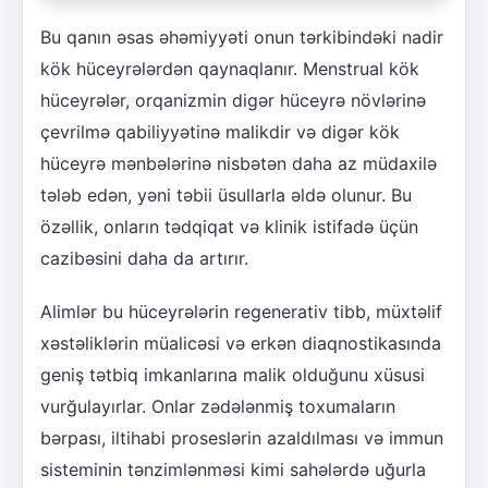
Bu qanın əsas əhəmiyyəti onun tərkibindəki nadir
kök hüceyrələrdən qaynaqlanır. Menstrual kök
hüceyrələr, orqanizmin digər hüceyrə növlərinə
çevrilmə qabiliyyətinə malikdir və digər kök
hüceyrə mənbələrinə nisbətən daha az müdaxilə
tələb edən, yəni təbii üsullarla əldə olunur. Bu
özəllik, onların tədqiqat və klinik istifadə üçün
cazibəsini daha da artırır.
Alimlər bu hüceyrələrin regenerativ tibb, müxtəlif
xəstəliklərin müalicəsi və erkən diaqnostikasında
geniş tətbiq imkanlarına malik olduğunu xüsusi
vurğulayırlar. Onlar zədələnmiş toxumaların
bərpası, iltihabi proseslərin azaldılması və immun
sisteminin tənzimlənməsi kimi sahələrdə uğurla