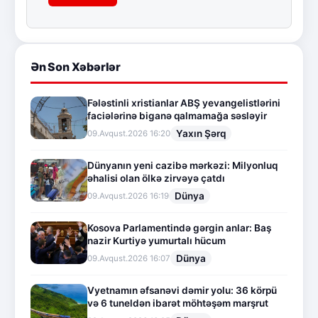
Ən Son Xəbərlər
Fələstinli xristianlar ABŞ yevangelistlərini
faciələrinə biganə qalmamağa səsləyir
Yaxın Şərq
09.Avqust.2026 16:20
Dünyanın yeni cazibə mərkəzi: Milyonluq
əhalisi olan ölkə zirvəyə çatdı
Dünya
09.Avqust.2026 16:19
Kosova Parlamentində gərgin anlar: Baş
nazir Kurtiyə yumurtalı hücum
Dünya
09.Avqust.2026 16:07
Vyetnamın əfsanəvi dəmir yolu: 36 körpü
və 6 tuneldən ibarət möhtəşəm marşrut