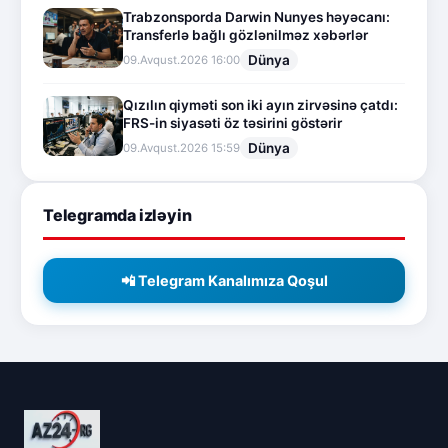
Trabzonsporda Darwin Nunyes həyəcanı:
Transferlə bağlı gözlənilməz xəbərlər
Dünya
09.Avqust.2026 16:00
Qızılın qiyməti son iki ayın zirvəsinə çatdı:
FRS-in siyasəti öz təsirini göstərir
Dünya
09.Avqust.2026 15:59
Telegramda izləyin
📲 Telegram Kanalımıza Qoşul