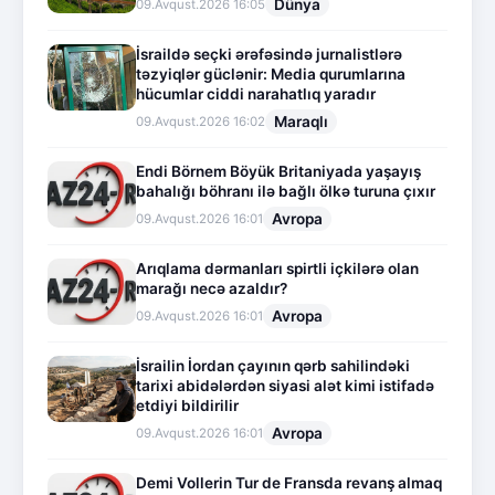
Dünya
09.Avqust.2026 16:05
İsraildə seçki ərəfəsində jurnalistlərə
təzyiqlər güclənir: Media qurumlarına
hücumlar ciddi narahatlıq yaradır
Maraqlı
09.Avqust.2026 16:02
Endi Börnem Böyük Britaniyada yaşayış
bahalığı böhranı ilə bağlı ölkə turuna çıxır
Avropa
09.Avqust.2026 16:01
Arıqlama dərmanları spirtli içkilərə olan
marağı necə azaldır?
Avropa
09.Avqust.2026 16:01
İsrailin İordan çayının qərb sahilindəki
tarixi abidələrdən siyasi alət kimi istifadə
etdiyi bildirilir
Avropa
09.Avqust.2026 16:01
Demi Vollerin Tur de Fransda revanş almaq