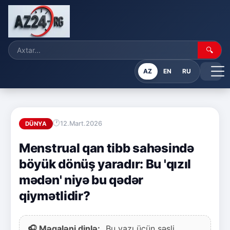
🔍
AZ
EN
RU
12.Mart.2026
DÜNYA
Menstrual qan tibb sahəsində
böyük dönüş yaradır: Bu 'qızıl
mədən' niyə bu qədər
qiymətlidir?
🎧 Məqaləni dinlə:
Bu yazı üçün səsli