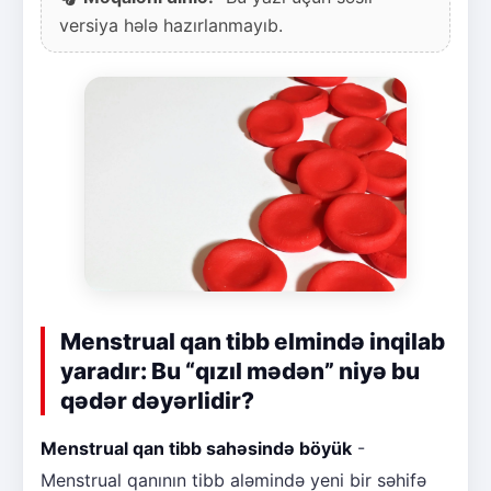
versiya hələ hazırlanmayıb.
Menstrual qan tibb elmində inqilab
yaradır: Bu “qızıl mədən” niyə bu
qədər dəyərlidir?
Menstrual qan tibb sahəsində böyük
-
Menstrual qanının tibb aləmində yeni bir səhifə