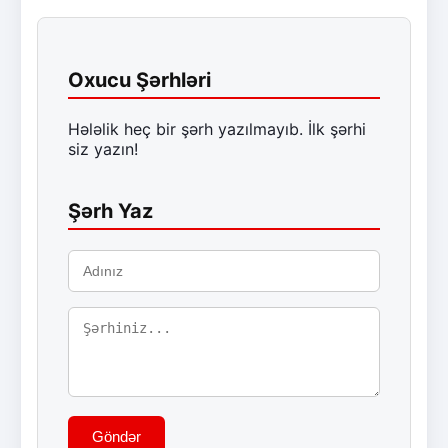
Oxucu Şərhləri
Hələlik heç bir şərh yazılmayıb. İlk şərhi
siz yazın!
Şərh Yaz
Göndər