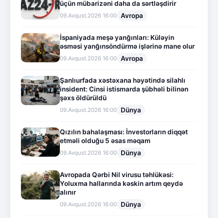
üçün mübarizəni daha da sərtləşdirir
Avropa
09.Avqust.2026 16:00
İspaniyada meşə yanğınları: Küləyin
əsməsi yanğınsöndürmə işlərinə mane olur
Avropa
09.Avqust.2026 16:00
Şanlıurfada xəstəxana həyətində silahlı
insident: Cinsi istismarda şübhəli bilinən
şəxs öldürüldü
Dünya
09.Avqust.2026 16:00
Qızılın bahalaşması: İnvestorların diqqət
etməli olduğu 5 əsas məqam
Dünya
09.Avqust.2026 16:00
Avropada Qərbi Nil virusu təhlükəsi:
Yoluxma hallarında kəskin artım qeydə
alınır
Dünya
09.Avqust.2026 16:00