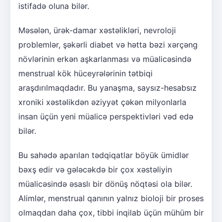
istifadə oluna bilər.
Məsələn, ürək-damar xəstəlikləri, nevroloji
problemlər, şəkərli diabet və hətta bəzi xərçəng
növlərinin erkən aşkarlanması və müalicəsində
menstrual kök hüceyrələrinin tətbiqi
araşdırılmaqdadır. Bu yanaşma, saysız-hesabsız
xroniki xəstəlikdən əziyyət çəkən milyonlarla
insan üçün yeni müalicə perspektivləri vəd edə
bilər.
Bu sahədə aparılan tədqiqatlar böyük ümidlər
bəxş edir və gələcəkdə bir çox xəstəliyin
müalicəsində əsaslı bir dönüş nöqtəsi ola bilər.
Alimlər, menstrual qanının yalnız bioloji bir proses
olmaqdan daha çox, tibbi inqilab üçün mühüm bir