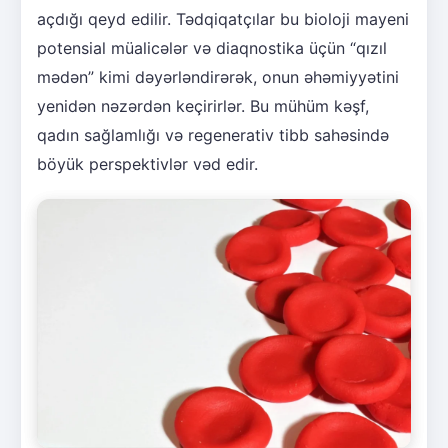
açdığı qeyd edilir. Tədqiqatçılar bu bioloji mayeni
potensial müalicələr və diaqnostika üçün “qızıl
mədən” kimi dəyərləndirərək, onun əhəmiyyətini
yenidən nəzərdən keçirirlər. Bu mühüm kəşf,
qadın sağlamlığı və regenerativ tibb sahəsində
böyük perspektivlər vəd edir.