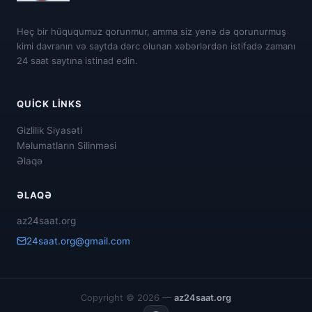
Heç bir hüququmuz qorunmur, amma siz yenə də qorunurmuş
kimi davranın və saytda dərc olunan xəbərlərdən istifadə zamanı
24 saat saytına istinad edin.
QUICK LINKS
Gizlilik Siyasəti
Məlumatların Silinməsi
Əlaqə
ƏLAQƏ
az24saat.org
24saat.org@gmail.com
Copyright © 2026 —
az24saat.org