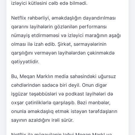
izləyici kütləsini cəlb edə bilmədi.
Netflix rəhbərliyi, əməkdaşlığın dayandırılması
qərarını layihələrin gözlənilən performansı
nümayiş etdirməməsi və izləyici marağının aşağı
olması ilə izah edib. Şirkət, sərmayələrinin
qarşılığını verməyən layihələrdən çəkinməkdə
qətiyyətlidir.
Bu, Meqan Marklın media sahəsindəki uğursuz
cəhdlərindən sadəcə biri deyil. Onun digər
işgüzar təşəbbüsləri və podkast layihələri də
oxşar çətinliklərlə qarşılaşıb. Bəzi mənbələr,
onunla əməkdaşlıq etmək istəyən tərəfdaşların
sayının azaldığını irəli sürür.
Netflix ilə müqavilənin ləğvi Meqan Markl və