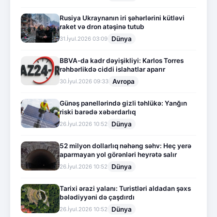
Rusiya Ukraynanın iri şəhərlərini kütləvi
raket və dron atəşinə tutub
Dünya
31.İyul.2026 03:09
BBVA-da kadr dəyişikliyi: Karlos Torres
rəhbərlikdə ciddi islahatlar aparır
Avropa
30.İyul.2026 09:33
Günəş panellərində gizli təhlükə: Yanğın
riski barədə xəbərdarlıq
Dünya
26.İyul.2026 10:52
52 milyon dollarlıq nəhəng səhv: Heç yerə
aparmayan yol görənləri heyrətə salır
Dünya
26.İyul.2026 10:52
Tarixi ərazi yalanı: Turistləri aldadan şəxs
bələdiyyəni də çaşdırdı
Dünya
26.İyul.2026 10:52