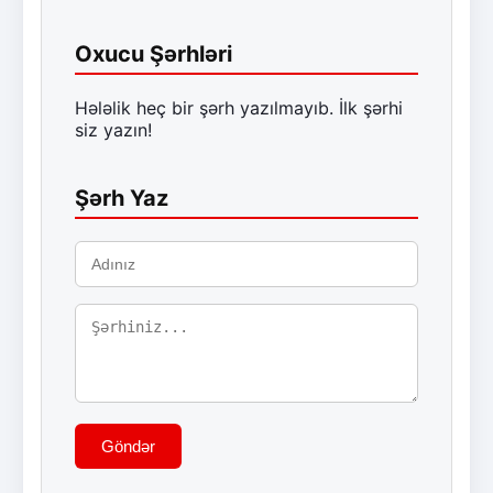
Oxucu Şərhləri
Hələlik heç bir şərh yazılmayıb. İlk şərhi
siz yazın!
Şərh Yaz
Göndər