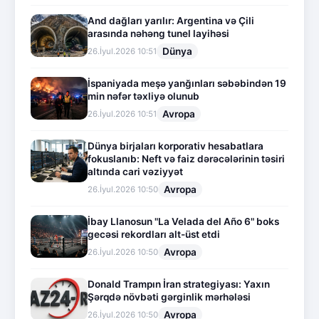
And dağları yarılır: Argentina və Çili
arasında nəhəng tunel layihəsi
Dünya
26.İyul.2026 10:51
İspaniyada meşə yanğınları səbəbindən 19
min nəfər təxliyə olunub
Avropa
26.İyul.2026 10:51
Dünya birjaları korporativ hesabatlara
fokuslanıb: Neft və faiz dərəcələrinin təsiri
altında cari vəziyyət
Avropa
26.İyul.2026 10:50
İbay Llanosun "La Velada del Año 6" boks
gecəsi rekordları alt-üst etdi
Avropa
26.İyul.2026 10:50
Donald Trampın İran strategiyası: Yaxın
Şərqdə növbəti gərginlik mərhələsi
Avropa
26.İyul.2026 10:50