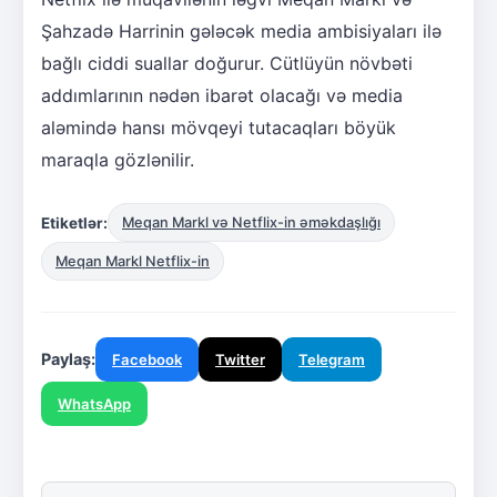
Şahzadə Harrinin gələcək media ambisiyaları ilə
bağlı ciddi suallar doğurur. Cütlüyün növbəti
addımlarının nədən ibarət olacağı və media
aləmində hansı mövqeyi tutacaqları böyük
maraqla gözlənilir.
Etiketlər:
Meqan Markl və Netflix-in əməkdaşlığı
Meqan Markl Netflix-in
Paylaş:
Facebook
Twitter
Telegram
WhatsApp