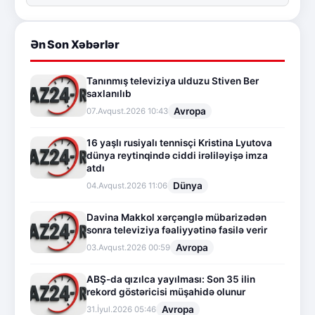
Ən Son Xəbərlər
Tanınmış televiziya ulduzu Stiven Ber
saxlanılıb
Avropa
07.Avqust.2026 10:43
16 yaşlı rusiyalı tennisçi Kristina Lyutova
dünya reytinqində ciddi irəliləyişə imza
atdı
Dünya
04.Avqust.2026 11:06
Davina Makkol xərçənglə mübarizədən
sonra televiziya fəaliyyətinə fasilə verir
Avropa
03.Avqust.2026 00:59
ABŞ-da qızılca yayılması: Son 35 ilin
rekord göstəricisi müşahidə olunur
Avropa
31.İyul.2026 05:46