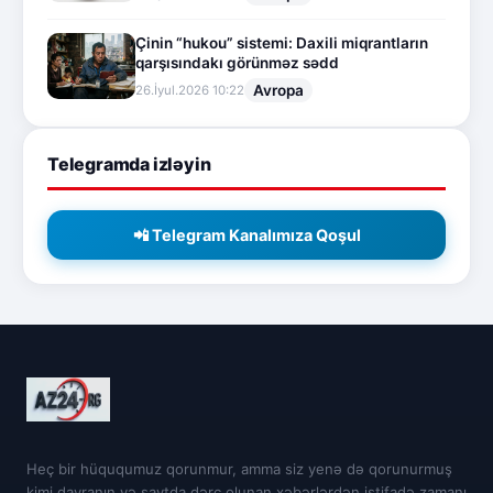
Çinin “hukou” sistemi: Daxili miqrantların
qarşısındakı görünməz sədd
Avropa
26.İyul.2026 10:22
Telegramda izləyin
📲 Telegram Kanalımıza Qoşul
Heç bir hüququmuz qorunmur, amma siz yenə də qorunurmuş
kimi davranın və saytda dərc olunan xəbərlərdən istifadə zamanı