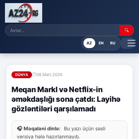
🔍
AZ
EN
RU
08.Mart.2026
DÜNYA
Meqan Markl və Netflix-in
əməkdaşlığı sona çatdı: Layihə
gözləntiləri qarşılamadı
🎧 Məqaləni dinlə:
Bu yazı üçün səsli
versiya hələ hazırlanmayıb.