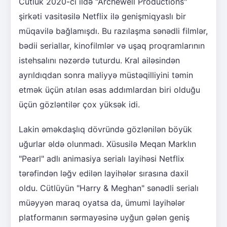
Cütlük 2020-ci ildə "Archewell Productions"
şirkəti vasitəsilə Netflix ilə genişmiqyaslı bir
müqavilə bağlamışdı. Bu razılaşma sənədli filmlər,
bədii seriallar, kinofilmlər və uşaq proqramlarının
istehsalını nəzərdə tuturdu. Kral ailəsindən
ayrıldıqdan sonra maliyyə müstəqilliyini təmin
etmək üçün atılan əsas addımlardan biri olduğu
üçün gözləntilər çox yüksək idi.
Lakin əməkdaşlıq dövründə gözlənilən böyük
uğurlar əldə olunmadı. Xüsusilə Meqan Marklın
"Pearl" adlı animasiya serialı layihəsi Netflix
tərəfindən ləğv edilən layihələr sırasına daxil
oldu. Cütlüyün "Harry & Meghan" sənədli serialı
müəyyən maraq oyatsa da, ümumi layihələr
platformanın sərmayəsinə uyğun gələn geniş