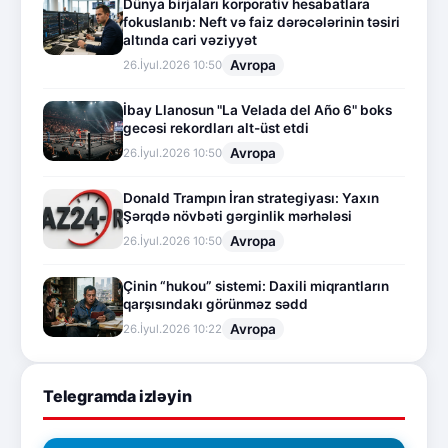
Dünya birjaları korporativ hesabatlara
fokuslanıb: Neft və faiz dərəcələrinin təsiri
altında cari vəziyyət
Avropa
26.İyul.2026 10:50
İbay Llanosun "La Velada del Año 6" boks
gecəsi rekordları alt-üst etdi
Avropa
26.İyul.2026 10:50
Donald Trampın İran strategiyası: Yaxın
Şərqdə növbəti gərginlik mərhələsi
Avropa
26.İyul.2026 10:50
Çinin “hukou” sistemi: Daxili miqrantların
qarşısındakı görünməz sədd
Avropa
26.İyul.2026 10:22
Telegramda izləyin