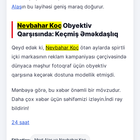
Alaş
ın bu layihəsi geniş maraq doğurur.
Nevbahar Koç
Obyektiv
Qarşısında: Keçmiş Əməkdaşlıq
Qeyd edək ki,
Nevbahar Koç
ötən aylarda spirtli
içki markasının reklam kampaniyası çərçivəsində
dünyaca məşhur fotoqraf üçün obyektiv
qarşısına keçərək dostuna modellik etmişdi.
Mənbəyə görə, bu xəbər önəmli bir mövzudur.
Daha çox xəbər üçün səhifəmizi izləyin.İndi rəy
bildirin!
24 saat
Etiketlər:
Mert Alaş və Nevbahar Koç