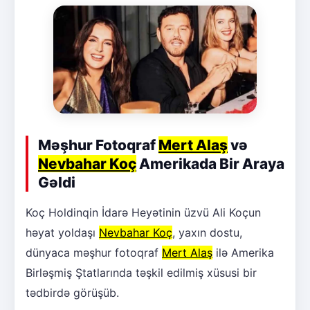
Məşhur Fotoqraf
Mert Alaş
və
Nevbahar Koç
Amerikada Bir Araya
Gəldi
Koç Holdinqin İdarə Heyətinin üzvü Ali Koçun
həyat yoldaşı
Nevbahar Koç
, yaxın dostu,
dünyaca məşhur fotoqraf
Mert Alaş
ilə Amerika
Birləşmiş Ştatlarında təşkil edilmiş xüsusi bir
tədbirdə görüşüb.