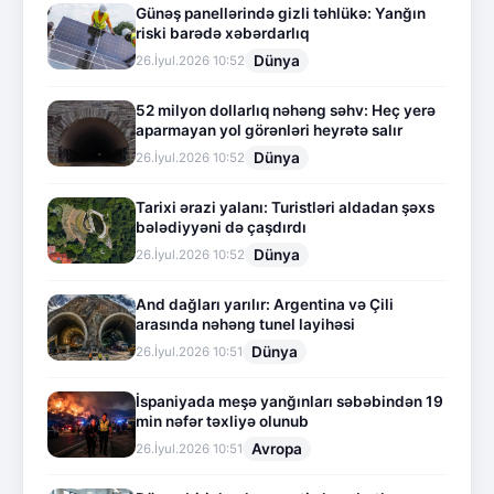
Günəş panellərində gizli təhlükə: Yanğın
riski barədə xəbərdarlıq
Dünya
26.İyul.2026 10:52
52 milyon dollarlıq nəhəng səhv: Heç yerə
aparmayan yol görənləri heyrətə salır
Dünya
26.İyul.2026 10:52
Tarixi ərazi yalanı: Turistləri aldadan şəxs
bələdiyyəni də çaşdırdı
Dünya
26.İyul.2026 10:52
And dağları yarılır: Argentina və Çili
arasında nəhəng tunel layihəsi
Dünya
26.İyul.2026 10:51
İspaniyada meşə yanğınları səbəbindən 19
min nəfər təxliyə olunub
Avropa
26.İyul.2026 10:51