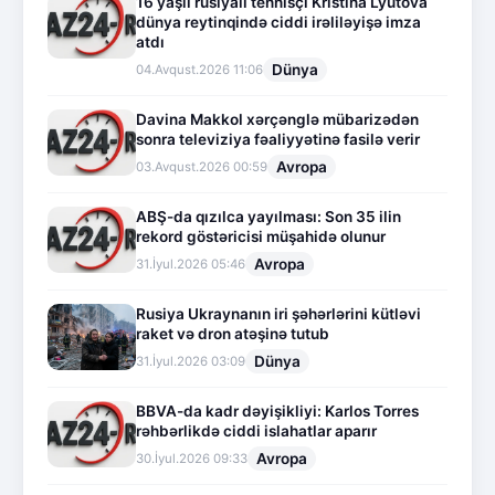
16 yaşlı rusiyalı tennisçi Kristina Lyutova
dünya reytinqində ciddi irəliləyişə imza
atdı
Dünya
04.Avqust.2026 11:06
Davina Makkol xərçənglə mübarizədən
sonra televiziya fəaliyyətinə fasilə verir
Avropa
03.Avqust.2026 00:59
ABŞ-da qızılca yayılması: Son 35 ilin
rekord göstəricisi müşahidə olunur
Avropa
31.İyul.2026 05:46
Rusiya Ukraynanın iri şəhərlərini kütləvi
raket və dron atəşinə tutub
Dünya
31.İyul.2026 03:09
BBVA-da kadr dəyişikliyi: Karlos Torres
rəhbərlikdə ciddi islahatlar aparır
Avropa
30.İyul.2026 09:33