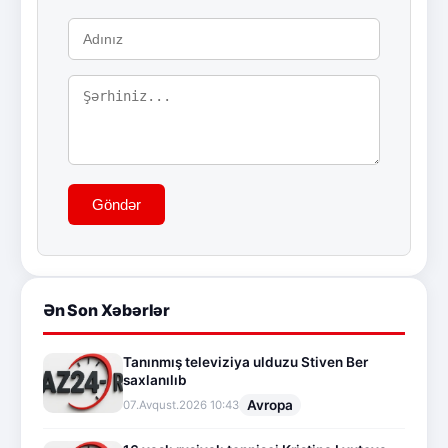
Göndər
Ən Son Xəbərlər
Tanınmış televiziya ulduzu Stiven Ber
saxlanılıb
Avropa
07.Avqust.2026 10:43