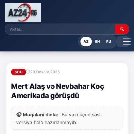
🔍
AZ
EN
RU
20.Dekabr.2025
ŞOU
Mert Alaş və Nevbahar Koç
Amerikada görüşdü
🎧 Məqaləni dinlə:
Bu yazı üçün səsli
versiya hələ hazırlanmayıb.