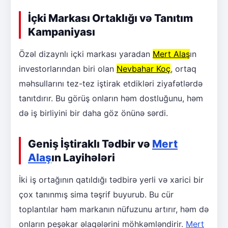
İçki Markası Ortaklığı və Tanıtım
Kampaniyası
Özəl dizaynlı içki markası yaradan
Mert Alaş
ın
investorlarından biri olan
Nevbahar Koç
, ortaq
məhsullarını tez-tez iştirak etdikləri ziyafətlərdə
tanıtdırır. Bu görüş onların həm dostluğunu, həm
də iş birliyini bir daha göz önünə sərdi.
Geniş İştiraklı Tədbir və
Mert
Alaş
ın Layihələri
İki iş ortağının qatıldığı tədbirə yerli və xarici bir
çox tanınmış sima təşrif buyurub. Bu cür
toplantılar həm markanın nüfuzunu artırır, həm də
onların peşəkar əlaqələrini möhkəmləndirir.
Mert