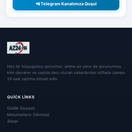
📲 Telegram Kanalımıza Qoşul
Heç bir hüququmuz qorunmur, amma siz yenə də qorunurmuş
kimi davranın və saytda dərc olunan xəbərlərdən istifadə zamanı
24 saat saytına istinad edin.
QUICK LINKS
Gizlilik Siyasəti
Məlumatların Silinməsi
Əlaqə