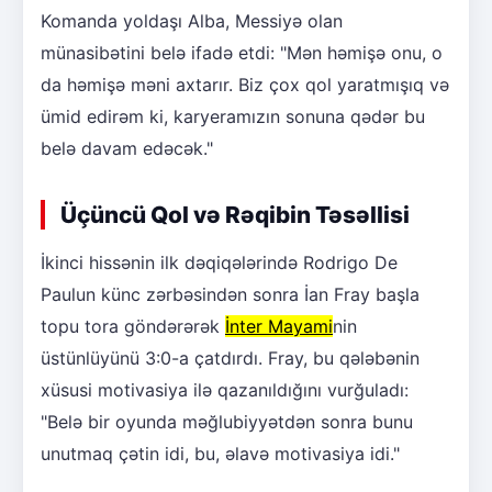
Komanda yoldaşı Alba, Messiyə olan
münasibətini belə ifadə etdi: "Mən həmişə onu, o
da həmişə məni axtarır. Biz çox qol yaratmışıq və
ümid edirəm ki, karyeramızın sonuna qədər bu
belə davam edəcək."
Üçüncü Qol və Rəqibin Təsəllisi
İkinci hissənin ilk dəqiqələrində Rodrigo De
Paulun künc zərbəsindən sonra İan Fray başla
topu tora göndərərək
İnter Mayami
nin
üstünlüyünü 3:0-a çatdırdı. Fray, bu qələbənin
xüsusi motivasiya ilə qazanıldığını vurğuladı:
"Belə bir oyunda məğlubiyyətdən sonra bunu
unutmaq çətin idi, bu, əlavə motivasiya idi."