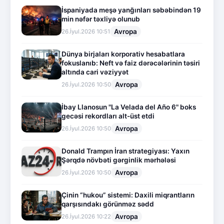
İspaniyada meşə yanğınları səbəbindən 19
min nəfər təxliyə olunub
Avropa
26.İyul.2026 10:51
Dünya birjaları korporativ hesabatlara
fokuslanıb: Neft və faiz dərəcələrinin təsiri
altında cari vəziyyət
Avropa
26.İyul.2026 10:50
İbay Llanosun "La Velada del Año 6" boks
gecəsi rekordları alt-üst etdi
Avropa
26.İyul.2026 10:50
Donald Trampın İran strategiyası: Yaxın
Şərqdə növbəti gərginlik mərhələsi
Avropa
26.İyul.2026 10:50
Çinin “hukou” sistemi: Daxili miqrantların
qarşısındakı görünməz sədd
Avropa
26.İyul.2026 10:22