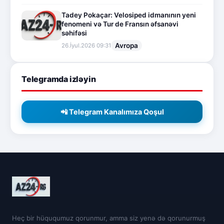
Tadey Pokaçar: Velosiped idmanının yeni
fenomeni və Tur de Fransın əfsanəvi
səhifəsi
Avropa
26.İyul.2026 09:31
Telegramda izləyin
📲 Telegram Kanalımıza Qoşul
Heç bir hüququmuz qorunmur, amma siz yenə də qorunurmuş