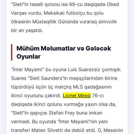
"Sietl"in təsəlli qolunu isə 69-cu dəqiqədə Obed
Varqas vurdu. Meksikalı futbolçu bu qolu
ölkəsinin Müstəqillik Günündə vuraraq simvolik
bir an yaşatdı.
Mühüm Məlumatlar və Gələcək
Oyunlar
"İnter Mayami" bu oyuna Luis Suarezsiz çıxmışdı.
Suares "Sietl Saunders"in məşqçilərindən birinə
tüpürdüyü üçün üç matçlıq MLS qadağasının
ikinci oyununu çəkirdi.
Lionel Messi
76-cı
dəqiqədə ikinci qolunu vurmağa yaxın olsa da,
"Sietl"in qapıçısı Stefan Frey buna imkan
vermədi. Bu oyunda "İnter Mayami"nin yeni
transferi Mateo Silvetti də debüt etdi. O, Messinin