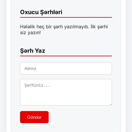
Oxucu Şərhləri
Hələlik heç bir şərh yazılmayıb. İlk şərhi
siz yazın!
Şərh Yaz
Göndər