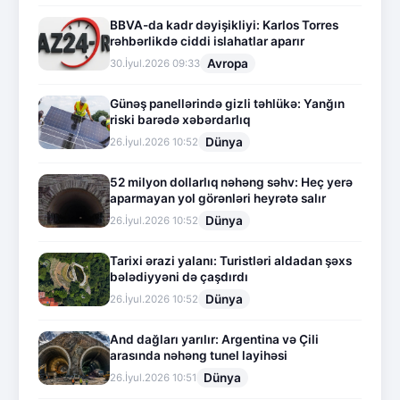
BBVA-da kadr dəyişikliyi: Karlos Torres
rəhbərlikdə ciddi islahatlar aparır
Avropa
30.İyul.2026 09:33
Günəş panellərində gizli təhlükə: Yanğın
riski barədə xəbərdarlıq
Dünya
26.İyul.2026 10:52
52 milyon dollarlıq nəhəng səhv: Heç yerə
aparmayan yol görənləri heyrətə salır
Dünya
26.İyul.2026 10:52
Tarixi ərazi yalanı: Turistləri aldadan şəxs
bələdiyyəni də çaşdırdı
Dünya
26.İyul.2026 10:52
And dağları yarılır: Argentina və Çili
arasında nəhəng tunel layihəsi
Dünya
26.İyul.2026 10:51