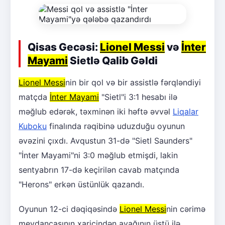
Qisas Gecəsi:
Lionel Messi
və
İnter
Mayami
Sietlə Qalib Gəldi
Lionel Messi
nin bir qol və bir assistlə fərqləndiyi
matçda
İnter Mayami
"Sietl"i 3:1 hesabı ilə
məğlub edərək, təxminən iki həftə əvvəl
Liqalar
Kuboku
finalında rəqibinə uduzduğu oyunun
əvəzini çıxdı. Avqustun 31-də "Sietl Saunders"
"İnter Mayami"ni 3:0 məğlub etmişdi, lakin
sentyabrın 17-də keçirilən cavab matçında
"Herons" erkən üstünlük qazandı.
Oyunun 12-ci dəqiqəsində
Lionel Messi
nin cərimə
meydançasının xaricindən ayağının üstü ilə