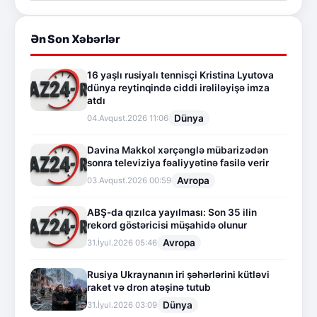
Ən Son Xəbərlər
16 yaşlı rusiyalı tennisçi Kristina Lyutova
dünya reytinqində ciddi irəliləyişə imza
atdı
Dünya
04.Avqust.2026 11:06
Davina Makkol xərçənglə mübarizədən
sonra televiziya fəaliyyətinə fasilə verir
Avropa
03.Avqust.2026 00:59
ABŞ-da qızılca yayılması: Son 35 ilin
rekord göstəricisi müşahidə olunur
Avropa
31.İyul.2026 05:46
Rusiya Ukraynanın iri şəhərlərini kütləvi
raket və dron atəşinə tutub
Dünya
31.İyul.2026 03:09