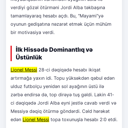
verdiyi gözəl ötürməni Jordi Alba təkbaşına
tamamlayaraq hesabı açdı. Bu, "Mayami"yə
oyunun gedişatına nəzarət etmək üçün mühüm
bir motivasiya verdi.
İlk Hissədə Dominantlıq və
Üstünlük
Lionel Messi
28-ci dəqiqədə hesabı ikiqat
artırmağa yaxın idi. Topu yüksəkdən qəbul edən
ulduz futbolçu yenidən sol ayağının üstü ilə
zərbə endirsə də, top dirəyə tuş gəldi. Lakin 41-
ci dəqiqədə Jordi Alba eyni jestlə cavab verdi və
Messiyə dəqiq ötürmə göndərdi. Cəld hərəkət
edən
Lionel Messi
topa toxunuşla hesabı 2:0 etdi.