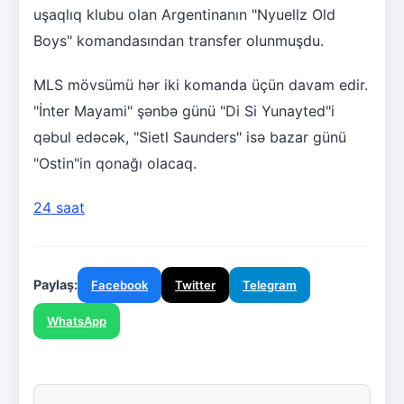
uşaqlıq klubu olan Argentinanın "Nyuellz Old
Boys" komandasından transfer olunmuşdu.
MLS mövsümü hər iki komanda üçün davam edir.
"İnter Mayami" şənbə günü "Di Si Yunayted"i
qəbul edəcək, "Sietl Saunders" isə bazar günü
"Ostin"in qonağı olacaq.
24 saat
Paylaş:
Facebook
Twitter
Telegram
WhatsApp