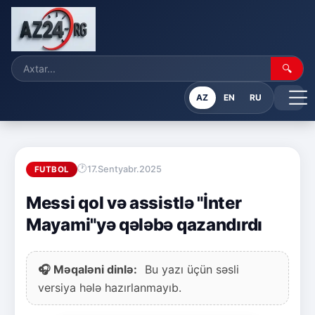
🔍
AZ
EN
RU
17.Sentyabr.2025
FUTBOL
Messi qol və assistlə "İnter
Mayami"yə qələbə qazandırdı
🎧 Məqaləni dinlə:
Bu yazı üçün səsli
versiya hələ hazırlanmayıb.