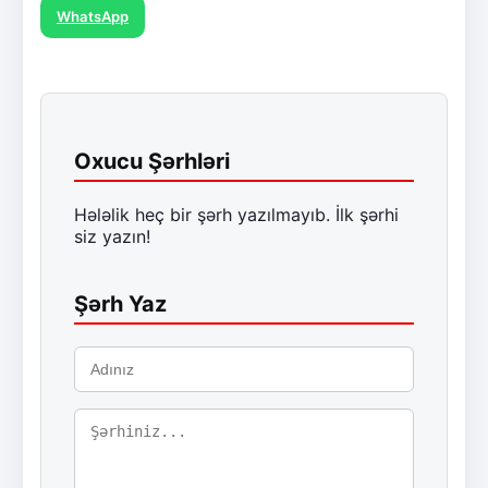
WhatsApp
Oxucu Şərhləri
Hələlik heç bir şərh yazılmayıb. İlk şərhi
siz yazın!
Şərh Yaz