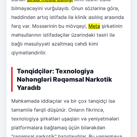
bilməyəcəyini vurğulayıb. Onun sözlərinə görə,
həddindən artıq istifadə ilə klinik asılılıq arasında
fərq var. Mosserinin bu mövqeyi,
Meta
şirkətinin
məhsullarının istifadəçilər üzərindəki təsiri ilə
bağlı məsuliyyəti azaltmaq cəhdi kimi
qiymətləndirilir.
Tənqidçilər: Texnologiya
Nəhəngləri Rəqəmsal Narkotik
Yaradıb
Məhkəmədə iddiaçılar və bir çox tənqidçi isə
tamamilə fərqli düşünür. Onların fikrincə,
texnologiya şirkətləri uşaqları və yeniyetmələri
platformalara bağlamaq üçün bilərəkdən
"rəqəmsal narkotik" hazırlayıblar. Bu yanaşmaya