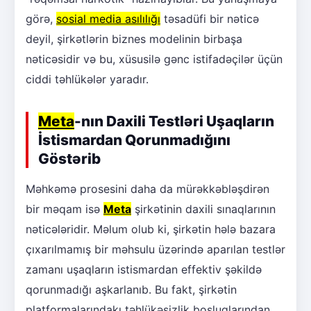
görə,
sosial media asılılığı
təsadüfi bir nəticə
deyil, şirkətlərin biznes modelinin birbaşa
nəticəsidir və bu, xüsusilə gənc istifadəçilər üçün
ciddi təhlükələr yaradır.
Meta
-nın Daxili Testləri Uşaqların
İstismardan Qorunmadığını
Göstərib
Məhkəmə prosesini daha da mürəkkəbləşdirən
bir məqam isə
Meta
şirkətinin daxili sınaqlarının
nəticələridir. Məlum olub ki, şirkətin hələ bazara
çıxarılmamış bir məhsulu üzərində aparılan testlər
zamanı uşaqların istismardan effektiv şəkildə
qorunmadığı aşkarlanıb. Bu fakt, şirkətin
platformalarındakı təhlükəsizlik boşluqlarından