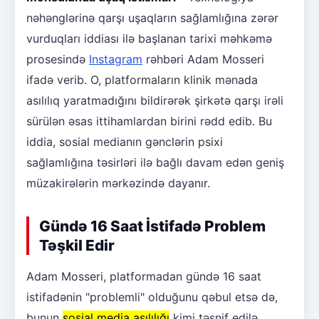
nəhənglərinə qarşı uşaqların sağlamlığına zərər
vurduqları iddiası ilə başlanan tarixi məhkəmə
prosesində
Instagram
rəhbəri Adam Mosseri
ifadə verib. O, platformaların klinik mənada
asılılıq yaratmadığını bildirərək şirkətə qarşı irəli
sürülən əsas ittihamlardan birini rədd edib. Bu
iddia, sosial medianın gənclərin psixi
sağlamlığına təsirləri ilə bağlı davam edən geniş
müzakirələrin mərkəzində dayanır.
Gündə 16 Saat İstifadə Problem
Təşkil Edir
Adam Mosseri, platformadan gündə 16 saat
istifadənin "problemli" olduğunu qəbul etsə də,
bunun
sosial media asılılığı
kimi təsnif edilə