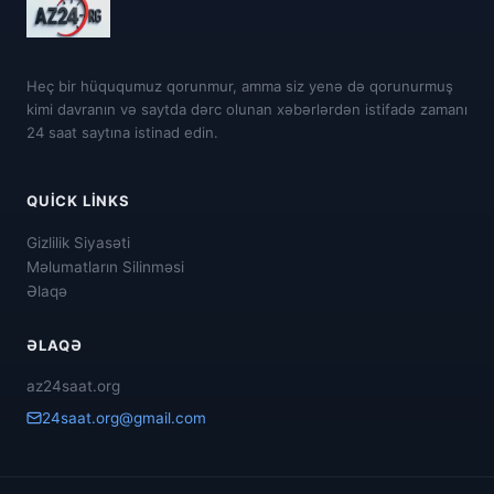
Heç bir hüququmuz qorunmur, amma siz yenə də qorunurmuş
kimi davranın və saytda dərc olunan xəbərlərdən istifadə zamanı
24 saat saytına istinad edin.
QUICK LINKS
Gizlilik Siyasəti
Məlumatların Silinməsi
Əlaqə
ƏLAQƏ
az24saat.org
24saat.org@gmail.com