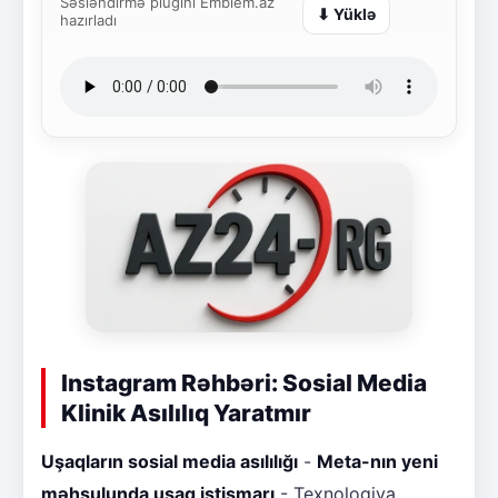
Səsləndirmə plugini Emblem.az
⬇ Yüklə
hazırladı
Instagram Rəhbəri: Sosial Media
Klinik Asılılıq Yaratmır
Uşaqların sosial media asılılığı
-
Meta-nın yeni
məhsulunda uşaq istismarı
- Texnologiya