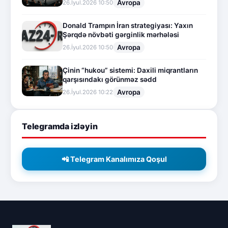
Avropa
26.İyul.2026 10:50
Donald Trampın İran strategiyası: Yaxın
Şərqdə növbəti gərginlik mərhələsi
Avropa
26.İyul.2026 10:50
Çinin “hukou” sistemi: Daxili miqrantların
qarşısındakı görünməz sədd
Avropa
26.İyul.2026 10:22
Telegramda izləyin
📲 Telegram Kanalımıza Qoşul