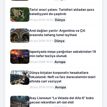
Tarixi ərazi yalanı: Turistləri aldadan şəxs
bələdiyyəni də çaşdırdı
Dünya
26.İyul.2026 10:52
And dağları yarılır: Argentina və Çili
arasında nəhəng tunel layihəsi
Dünya
26.İyul.2026 10:51
İspaniyada meşə yanğınları səbəbindən 19
min nəfər təxliyə olunub
Avropa
26.İyul.2026 10:51
Dünya birjaları korporativ hesabatlara
fokuslanıb: Neft və faiz dərəcələrinin təsiri
altında cari vəziyyət
Avropa
26.İyul.2026 10:50
İbay Llanosun "La Velada del Año 6" boks
gecəsi rekordları alt-üst etdi