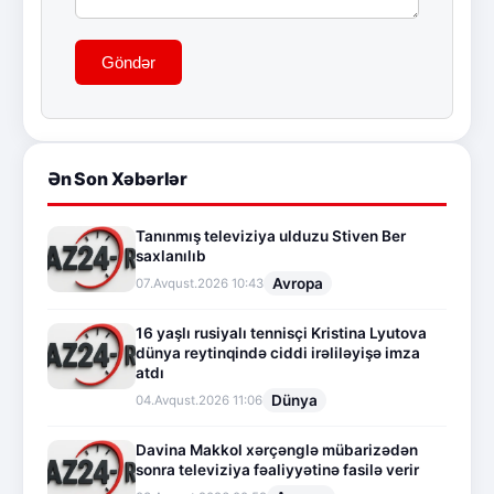
Göndər
Ən Son Xəbərlər
Tanınmış televiziya ulduzu Stiven Ber
saxlanılıb
Avropa
07.Avqust.2026 10:43
16 yaşlı rusiyalı tennisçi Kristina Lyutova
dünya reytinqində ciddi irəliləyişə imza
atdı
Dünya
04.Avqust.2026 11:06
Davina Makkol xərçənglə mübarizədən
sonra televiziya fəaliyyətinə fasilə verir