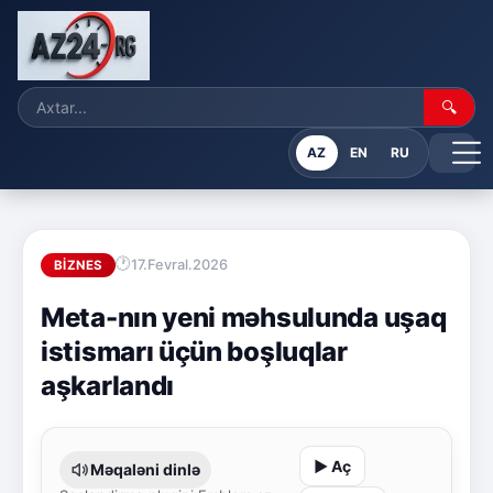
🔍
AZ
EN
RU
17.Fevral.2026
BIZNES
Meta-nın yeni məhsulunda uşaq
istismarı üçün boşluqlar
aşkarlandı
▶ Aç
Məqaləni dinlə