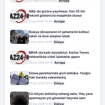
Avropa
03.Avqust.2026 00:59
ABŞ-da qızılca yayılması: Son 35 ilin
rekord göstəricisi müşahidə olunur
Avropa
31.İyul.2026 05:46
Rusiya Ukraynanın iri şəhərlərini kütləvi
raket və dron atəşinə tutub
Dünya
31.İyul.2026 03:09
BBVA-da kadr dəyişikliyi: Karlos Torres
rəhbərlikdə ciddi islahatlar aparır
Avropa
30.İyul.2026 09:33
Günəş panellərində gizli təhlükə: Yanğın
riski barədə xəbərdarlıq
Dünya
26.İyul.2026 10:52
52 milyon dollarlıq nəhəng səhv: Heç yerə
aparmayan yol görənləri heyrətə salır
Dünya
26.İyul.2026 10:52