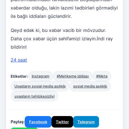
xəbərdar olduğu, lakin lazımi tədbirləri görmədiyi
ilə bağlı iddiaları gücləndirir.
Qeyd edək ki, bu xəbər vacib bir mövzudur.
Daha çox xəbər üçün səhifəmizi izləyin.İndi rəy
bildirin!
24 saat
Etiketlər:
Instagram
#Məhkəmə iddiası
#Meta
Uşaqların sosial media asılılığı
sosial media asılılığı
uşaqların təhlükəsizliyi
Paylaş:
Facebook
Twitter
Telegram