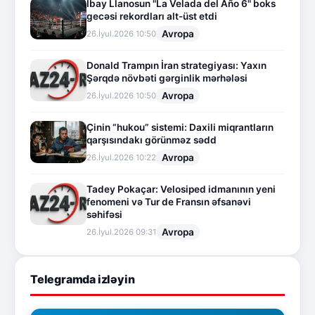
İbay Llanosun "La Velada del Año 6" boks
gecəsi rekordları alt-üst etdi
Avropa
26.İyul.2026 10:50
Donald Trampın İran strategiyası: Yaxın
Şərqdə növbəti gərginlik mərhələsi
Avropa
26.İyul.2026 10:50
Çinin “hukou” sistemi: Daxili miqrantların
qarşısındakı görünməz sədd
Avropa
26.İyul.2026 10:22
Tadey Pokaçar: Velosiped idmanının yeni
fenomeni və Tur de Fransın əfsanəvi
səhifəsi
Avropa
26.İyul.2026 09:31
Telegramda izləyin