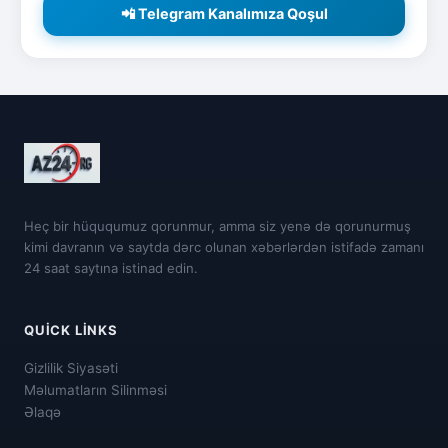
📲 Telegram Kanalımıza Qoşul
Heç bir hüququmuz qorunmur, amma siz yenə də qorunurmuş
kimi davranın və saytda dərc olunan xəbərlərdən istifadə zamanı
24 saat saytına istinad edin.
QUICK LINKS
Gizlilik Siyasəti
Məlumatların Silinməsi
Əlaqə