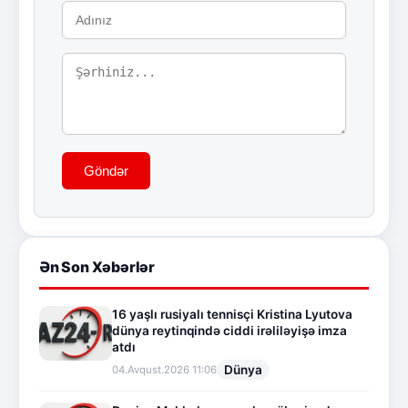
Göndər
Ən Son Xəbərlər
16 yaşlı rusiyalı tennisçi Kristina Lyutova
dünya reytinqində ciddi irəliləyişə imza
atdı
Dünya
04.Avqust.2026 11:06