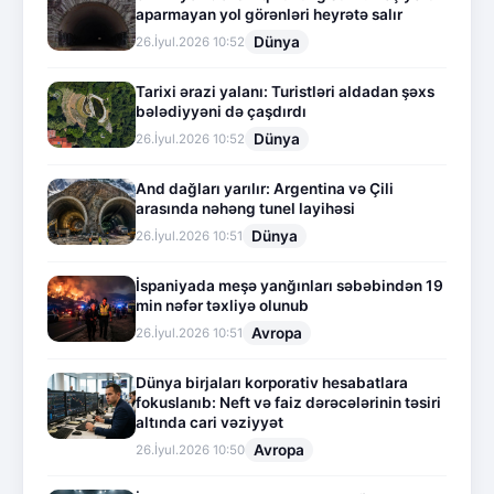
aparmayan yol görənləri heyrətə salır
Dünya
26.İyul.2026 10:52
Tarixi ərazi yalanı: Turistləri aldadan şəxs
bələdiyyəni də çaşdırdı
Dünya
26.İyul.2026 10:52
And dağları yarılır: Argentina və Çili
arasında nəhəng tunel layihəsi
Dünya
26.İyul.2026 10:51
İspaniyada meşə yanğınları səbəbindən 19
min nəfər təxliyə olunub
Avropa
26.İyul.2026 10:51
Dünya birjaları korporativ hesabatlara
fokuslanıb: Neft və faiz dərəcələrinin təsiri
altında cari vəziyyət
Avropa
26.İyul.2026 10:50