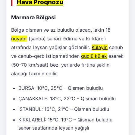
Hava Proqnozu
Mərmərə Bölgəsi
Bölgə qismən və az buludlu olacaq, lakin 18
noyabr
(şənbə) səhəri Ədirnə və Kırklareli
ətrafında leysan yağışlar gözlənilir.
Küləyin
cənub
və cənub-qərb istiqamətindən
güclü külək
əsərək
(50-70 km/saat) bəzi yerlərdə fırtına şəklini
alacağı təxmin edilir.
BURSA: 10°C, 25°C – Qismən buludlu
ÇANAKKALE: 18°C, 22°C – Qismən buludlu
İSTANBUL: 16°C, 21°C – Qismən buludlu
KIRKLARELİ: 15°C, 19°C – Qismən buludlu,
səhər saatlarında leysan yağışlı