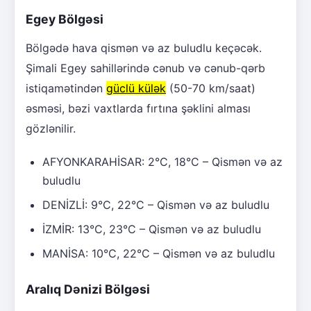
Egey Bölgəsi
Bölgədə hava qismən və az buludlu keçəcək.
Şimali Egey sahillərində cənub və cənub-qərb
istiqamətindən
güclü külək
(50-70 km/saat)
əsməsi, bəzi vaxtlarda fırtına şəklini alması
gözlənilir.
AFYONKARAHİSAR: 2°C, 18°C – Qismən və az
buludlu
DENİZLİ: 9°C, 22°C – Qismən və az buludlu
İZMİR: 13°C, 23°C – Qismən və az buludlu
MANİSA: 10°C, 22°C – Qismən və az buludlu
Aralıq Dənizi Bölgəsi