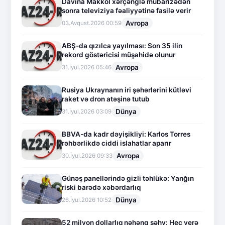
Davina Makkol xərçənglə mübarizədən
sonra televiziya fəaliyyətinə fasilə verir
Avropa
03.Avqust.2026 00:59
ABŞ-da qızılca yayılması: Son 35 ilin
rekord göstəricisi müşahidə olunur
Avropa
31.İyul.2026 05:46
Rusiya Ukraynanın iri şəhərlərini kütləvi
raket və dron atəşinə tutub
Dünya
31.İyul.2026 03:09
BBVA-da kadr dəyişikliyi: Karlos Torres
rəhbərlikdə ciddi islahatlar aparır
Avropa
30.İyul.2026 09:33
Günəş panellərində gizli təhlükə: Yanğın
riski barədə xəbərdarlıq
Dünya
26.İyul.2026 10:52
52 milyon dollarlıq nəhəng səhv: Heç yerə