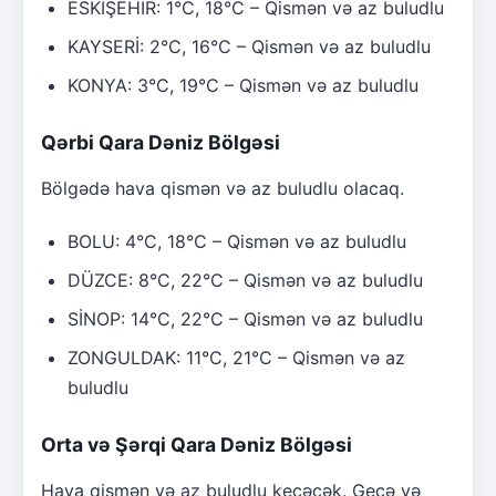
ESKİŞEHİR: 1°C, 18°C – Qismən və az buludlu
KAYSERİ: 2°C, 16°C – Qismən və az buludlu
KONYA: 3°C, 19°C – Qismən və az buludlu
Qərbi Qara Dəniz Bölgəsi
Bölgədə hava qismən və az buludlu olacaq.
BOLU: 4°C, 18°C – Qismən və az buludlu
DÜZCE: 8°C, 22°C – Qismən və az buludlu
SİNOP: 14°C, 22°C – Qismən və az buludlu
ZONGULDAK: 11°C, 21°C – Qismən və az
buludlu
Orta və Şərqi Qara Dəniz Bölgəsi
Hava qismən və az buludlu keçəcək. Gecə və