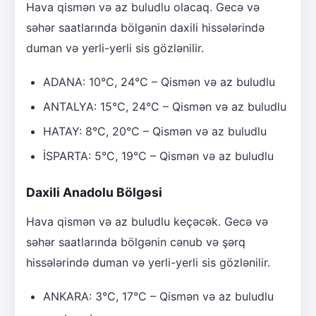
Hava qismən və az buludlu olacaq. Gecə və
səhər saatlarında bölgənin daxili hissələrində
duman və yerli-yerli sis gözlənilir.
ADANA: 10°C, 24°C – Qismən və az buludlu
ANTALYA: 15°C, 24°C – Qismən və az buludlu
HATAY: 8°C, 20°C – Qismən və az buludlu
İSPARTA: 5°C, 19°C – Qismən və az buludlu
Daxili Anadolu Bölgəsi
Hava qismən və az buludlu keçəcək. Gecə və
səhər saatlarında bölgənin cənub və şərq
hissələrində duman və yerli-yerli sis gözlənilir.
ANKARA: 3°C, 17°C – Qismən və az buludlu