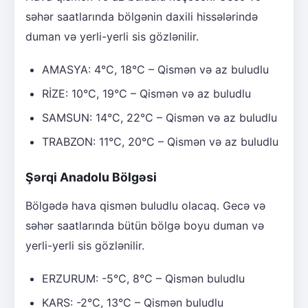
səhər saatlarında bölgənin daxili hissələrində
duman və yerli-yerli sis gözlənilir.
AMASYA: 4°C, 18°C – Qismən və az buludlu
RİZE: 10°C, 19°C – Qismən və az buludlu
SAMSUN: 14°C, 22°C – Qismən və az buludlu
TRABZON: 11°C, 20°C – Qismən və az buludlu
Şərqi Anadolu Bölgəsi
Bölgədə hava qismən buludlu olacaq. Gecə və
səhər saatlarında bütün bölgə boyu duman və
yerli-yerli sis gözlənilir.
ERZURUM: -5°C, 8°C – Qismən buludlu
KARS: -2°C, 13°C – Qismən buludlu