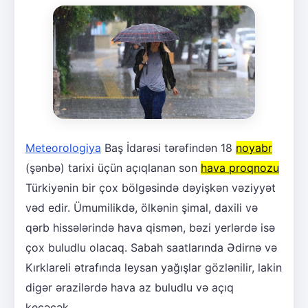
Meteorologiya
Baş İdarəsi tərəfindən 18
noyabr
(şənbə) tarixi üçün açıqlanan son
hava proqnozu
Türkiyənin bir çox bölgəsində dəyişkən vəziyyət
vəd edir. Ümumilikdə, ölkənin şimal, daxili və
qərb hissələrində hava qismən, bəzi yerlərdə isə
çox buludlu olacaq. Sabah saatlarında Ədirnə və
Kırklareli ətrafında leysan yağışlar gözlənilir, lakin
digər ərazilərdə hava az buludlu və açıq
keçəcək.