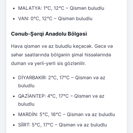
MALATYA: 1°C, 12°C – Qismən buludlu
VAN: 0°C, 12°C – Qismən buludlu
Cənub-Şərqi Anadolu Bölgəsi
Hava qismən və az buludlu keçəcək. Gecə və
səhər saatlarında bölgənin şimal hissələrində
duman və yerli-yerli sis gözlənilir.
DİYARBAKIR: 2°C, 17°C – Qismən və az
buludlu
QAZİANTEP: 4°C, 17°C – Qismən və az
buludlu
MARDİN: 5°C, 16°C – Qismən və az buludlu
SİİRT: 5°C, 17°C – Qismən və az buludlu