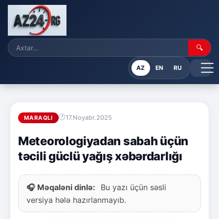
🔍
AZ
EN
RU
17.Noyabr.2025
MARAQLI
Meteorologiyadan sabah üçün
təcili güclü yağış xəbərdarlığı
🎧 Məqaləni dinlə:
Bu yazı üçün səsli
versiya hələ hazırlanmayıb.