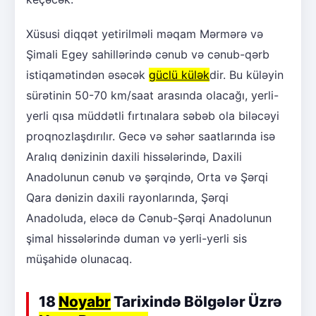
Xüsusi diqqət yetirilməli məqam Mərmərə və
Şimali Egey sahillərində cənub və cənub-qərb
istiqamətindən əsəcək
güclü külək
dir. Bu küləyin
sürətinin 50-70 km/saat arasında olacağı, yerli-
yerli qısa müddətli fırtınalara səbəb ola biləcəyi
proqnozlaşdırılır. Gecə və səhər saatlarında isə
Aralıq dənizinin daxili hissələrində, Daxili
Anadolunun cənub və şərqində, Orta və Şərqi
Qara dənizin daxili rayonlarında, Şərqi
Anadoluda, eləcə də Cənub-Şərqi Anadolunun
şimal hissələrində duman və yerli-yerli sis
müşahidə olunacaq.
18
Noyabr
Tarixində Bölgələr Üzrə