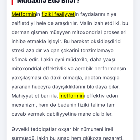
Müdaxilə Edə Bilər?
Metformin
in
fiziki fəaliyyət
in faydalarını niyə
zəiflətdiyi hələ də araşdırılır. Malin izah etdi ki, bu
dərman qismən müəyyən mitoxondrial prosesləri
inhibə etməklə işləyir. Bu hərəkət oksidləşdirici
stresi azaldır və qan şəkərini tənzimləməyə
kömək edir. Lakin eyni müdaxilə, daha yaxşı
mitoxondrial effektivlik və aerobik performansın
yaxşılaşması da daxil olmaqla, adətən məşqlə
yaranan hüceyrə dəyişikliklərini bloklaya bilər.
Mahiyyət etibarı ilə,
metformin
i effektiv edən
mexanizm, həm də bədənin fiziki təlimə tam
cavab vermək qabiliyyətinə mane ola bilər.
Əvvəlki tədqiqatlar oxşar bir nümunəni irəli
sürmüşdü, lakin bu sınaq həm qlükoza nəzarəti,