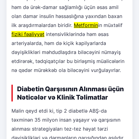
həm də ürək-damar sağlamlığı üçün əsas amil
olan damar insulin həssaslığına yaxından baxan
ilk araşdırmalardan biridir.
Metformin
in müxtəlif
fiziki fəaliyyət
intensivliklərində həm əsas
arteriyalarda, həm də kiçik kapilyarlarda
dəyişiklikləri məhdudlaşdıra biləcəyini nümayiş
etdirərək, tədqiqatçılar bu birləşmiş müalicələrin
nə qədər mürəkkəb ola biləcəyini vurğulayırlar.
Diabetin Qarşısının Alınması üçün
Nəticələr və Klinik Təlimatlar
Malin qeyd etdi ki, tip 2 diabetlə ABŞ-da
təxminən 35 milyon insan yaşayır və qarşısının
alınması strategiyaları tez-tez həyat tərzi
dəyişiklikləri və dərmanların qarışığından asılıdır.