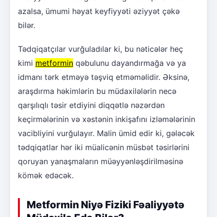
azalsa, ümumi həyat keyfiyyəti əziyyət çəkə
bilər.
Tədqiqatçılar vurğuladılar ki, bu nəticələr heç
kimi
metformin
qəbulunu dayandırmağa və ya
idmanı tərk etməyə təşviq etməməlidir. Əksinə,
araşdırma həkimlərin bu müdaxilələrin necə
qarşılıqlı təsir etdiyini diqqətlə nəzərdən
keçirmələrinin və xəstənin inkişafını izləmələrinin
vacibliyini vurğulayır. Malin ümid edir ki, gələcək
tədqiqatlar hər iki müalicənin müsbət təsirlərini
qoruyan yanaşmaların müəyyənləşdirilməsinə
kömək edəcək.
Metformin Niyə Fiziki Fəaliyyətə