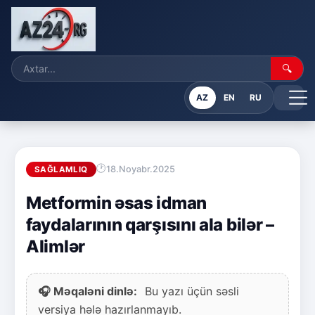
🔍
AZ
EN
RU
18.Noyabr.2025
SAĞLAMLIQ
Metformin əsas idman
faydalarının qarşısını ala bilər –
Alimlər
🎧 Məqaləni dinlə:
Bu yazı üçün səsli
versiya hələ hazırlanmayıb.