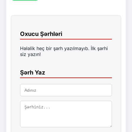
Oxucu Şərhləri
Hələlik heç bir şərh yazılmayıb. İlk şərhi
siz yazın!
Şərh Yaz