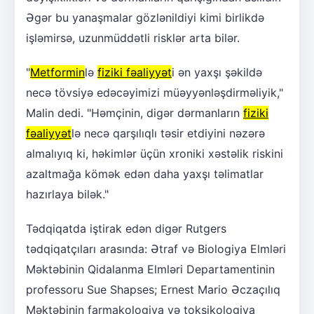
Əgər bu yanaşmalar gözlənildiyi kimi birlikdə
işləmirsə, uzunmüddətli risklər arta bilər.
"
Metformin
lə
fiziki fəaliyyət
i ən yaxşı şəkildə
necə tövsiyə edəcəyimizi müəyyənləşdirməliyik,"
Malin dedi. "Həmçinin, digər dərmanların
fiziki
fəaliyyət
lə necə qarşılıqlı təsir etdiyini nəzərə
almalıyıq ki, həkimlər üçün xroniki xəstəlik riskini
azaltmağa kömək edən daha yaxşı təlimatlar
hazırlaya bilək."
Tədqiqatda iştirak edən digər Rutgers
tədqiqatçıları arasında: Ətraf və Biologiya Elmləri
Məktəbinin Qidalanma Elmləri Departamentinin
professoru Sue Shapses; Ernest Mario Əczaçılıq
Məktəbinin farmakologiya və toksikologiya