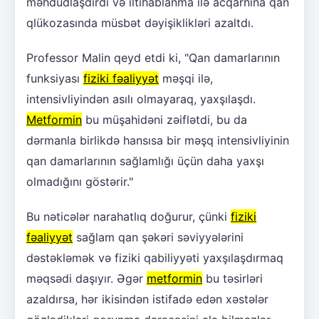
məhdudlaşdırdı və iltihablanma ilə acqarnına qan
qlükozasında müsbət dəyişiklikləri azaltdı.
Professor Malin qeyd etdi ki, "Qan damarlarının
funksiyası
fiziki fəaliyyət
məşqi ilə,
intensivliyindən asılı olmayaraq, yaxşılaşdı.
Metformin
bu müşahidəni zəiflətdi, bu da
dərmanla birlikdə hansısa bir məşq intensivliyinin
qan damarlarının sağlamlığı üçün daha yaxşı
olmadığını göstərir."
Bu nəticələr narahatlıq doğurur, çünki
fiziki
fəaliyyət
sağlam qan şəkəri səviyyələrini
dəstəkləmək və fiziki qabiliyyəti yaxşılaşdırmaq
məqsədi daşıyır. Əgər
metformin
bu təsirləri
azaldırsa, hər ikisindən istifadə edən xəstələr