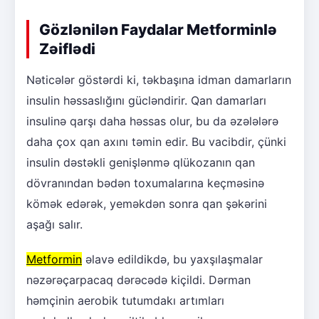
Gözlənilən Faydalar Metforminlə
Zəiflədi
Nəticələr göstərdi ki, təkbaşına idman damarların
insulin həssaslığını gücləndirir. Qan damarları
insulinə qarşı daha həssas olur, bu da əzələlərə
daha çox qan axını təmin edir. Bu vacibdir, çünki
insulin dəstəkli genişlənmə qlükozanın qan
dövranından bədən toxumalarına keçməsinə
kömək edərək, yeməkdən sonra qan şəkərini
aşağı salır.
Metformin
əlavə edildikdə, bu yaxşılaşmalar
nəzərəçarpacaq dərəcədə kiçildi. Dərman
həmçinin aerobik tutumdakı artımları