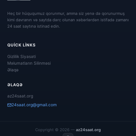
Heç bir hüququmuz qorunmur, amma siz yenə də qorunurmuş
kimi davranın və saytda dərc olunan xəbərlərdən istifadə zamanı
24 saat saytına istinad edin.
QUICK LINKS
Gizlilik Siyasəti
Məlumatların Silinməsi
Əlaqə
ƏLAQƏ
az24saat.org
24saat.org@gmail.com
Copyright © 2026 —
az24saat.org