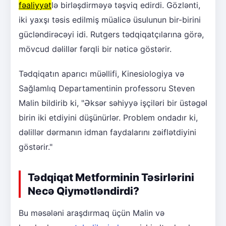
fəaliyyət
lə birləşdirməyə təşviq edirdi. Gözlənti,
iki yaxşı təsis edilmiş müalicə üsulunun bir-birini
gücləndirəcəyi idi. Rutgers tədqiqatçılarına görə,
mövcud dəlillər fərqli bir nəticə göstərir.
Tədqiqatın aparıcı müəllifi, Kinesiologiya və
Sağlamlıq Departamentinin professoru Steven
Malin bildirib ki, "Əksər səhiyyə işçiləri bir üstəgəl
birin iki etdiyini düşünürlər. Problem ondadır ki,
dəlillər dərmanın idman faydalarını zəiflətdiyini
göstərir."
Tədqiqat Metforminin Təsirlərini
Necə Qiymətləndirdi?
Bu məsələni araşdırmaq üçün Malin və