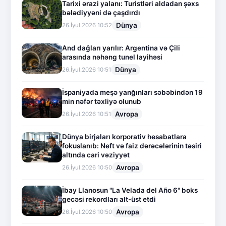
Tarixi ərazi yalanı: Turistləri aldadan şəxs
bələdiyyəni də çaşdırdı
Dünya
26.İyul.2026 10:52
And dağları yarılır: Argentina və Çili
arasında nəhəng tunel layihəsi
Dünya
26.İyul.2026 10:51
İspaniyada meşə yanğınları səbəbindən 19
min nəfər təxliyə olunub
Avropa
26.İyul.2026 10:51
Dünya birjaları korporativ hesabatlara
fokuslanıb: Neft və faiz dərəcələrinin təsiri
altında cari vəziyyət
Avropa
26.İyul.2026 10:50
İbay Llanosun "La Velada del Año 6" boks
gecəsi rekordları alt-üst etdi
Avropa
26.İyul.2026 10:50