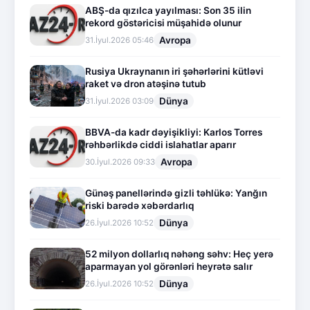
ABŞ-da qızılca yayılması: Son 35 ilin
rekord göstəricisi müşahidə olunur
Avropa
31.İyul.2026 05:46
Rusiya Ukraynanın iri şəhərlərini kütləvi
raket və dron atəşinə tutub
Dünya
31.İyul.2026 03:09
BBVA-da kadr dəyişikliyi: Karlos Torres
rəhbərlikdə ciddi islahatlar aparır
Avropa
30.İyul.2026 09:33
Günəş panellərində gizli təhlükə: Yanğın
riski barədə xəbərdarlıq
Dünya
26.İyul.2026 10:52
52 milyon dollarlıq nəhəng səhv: Heç yerə
aparmayan yol görənləri heyrətə salır
Dünya
26.İyul.2026 10:52