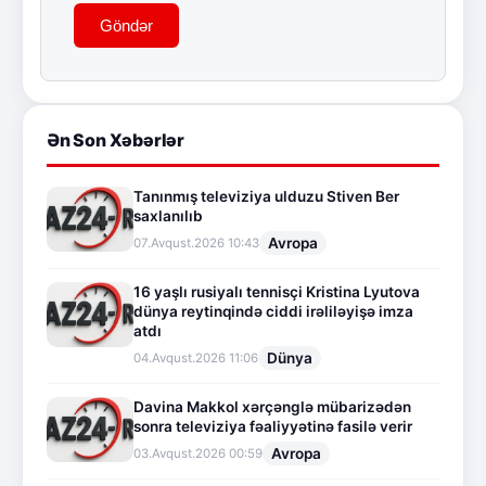
Göndər
Ən Son Xəbərlər
Tanınmış televiziya ulduzu Stiven Ber
saxlanılıb
Avropa
07.Avqust.2026 10:43
16 yaşlı rusiyalı tennisçi Kristina Lyutova
dünya reytinqində ciddi irəliləyişə imza
atdı
Dünya
04.Avqust.2026 11:06
Davina Makkol xərçənglə mübarizədən
sonra televiziya fəaliyyətinə fasilə verir
Avropa
03.Avqust.2026 00:59