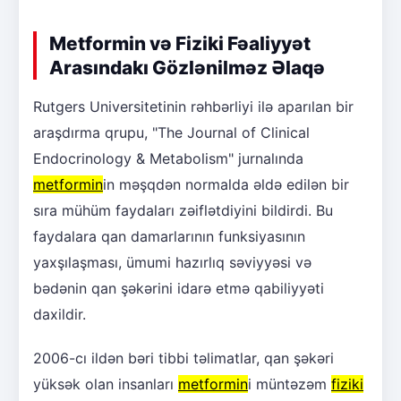
Metformin və Fiziki Fəaliyyət
Arasındakı Gözlənilməz Əlaqə
Rutgers Universitetinin rəhbərliyi ilə aparılan bir
araşdırma qrupu, "The Journal of Clinical
Endocrinology & Metabolism" jurnalında
metformin
in məşqdən normalda əldə edilən bir
sıra mühüm faydaları zəiflətdiyini bildirdi. Bu
faydalara qan damarlarının funksiyasının
yaxşılaşması, ümumi hazırlıq səviyyəsi və
bədənin qan şəkərini idarə etmə qabiliyyəti
daxildir.
2006-cı ildən bəri tibbi təlimatlar, qan şəkəri
yüksək olan insanları
metformin
i müntəzəm
fiziki