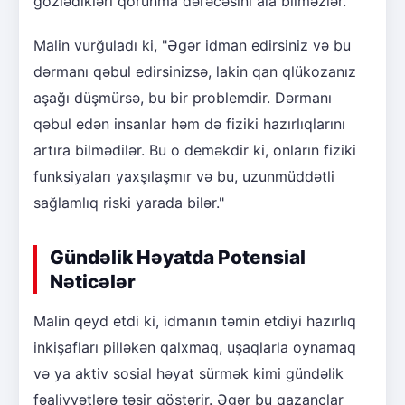
gözlədikləri qorunma dərəcəsini ala bilməzlər.
Malin vurğuladı ki, "Əgər idman edirsiniz və bu
dərmanı qəbul edirsinizsə, lakin qan qlükozanız
aşağı düşmürsə, bu bir problemdir. Dərmanı
qəbul edən insanlar həm də fiziki hazırlıqlarını
artıra bilmədilər. Bu o deməkdir ki, onların fiziki
funksiyaları yaxşılaşmır və bu, uzunmüddətli
sağlamlıq riski yarada bilər."
Gündəlik Həyatda Potensial
Nəticələr
Malin qeyd etdi ki, idmanın təmin etdiyi hazırlıq
inkişafları pilləkən qalxmaq, uşaqlarla oynamaq
və ya aktiv sosial həyat sürmək kimi gündəlik
fəaliyyətlərə təsir göstərir. Əgər bu qazanclar