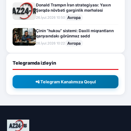
Donald Trampın İran strategiyası: Yaxın
Şərqdə növbəti gərginlik mərhələsi
Avropa
26.İyul.2026 10:50
Çinin “hukou” sistemi: Daxili miqrantların
qarşısındakı görünməz sədd
Avropa
26.İyul.2026 10:22
Telegramda izləyin
📲 Telegram Kanalımıza Qoşul