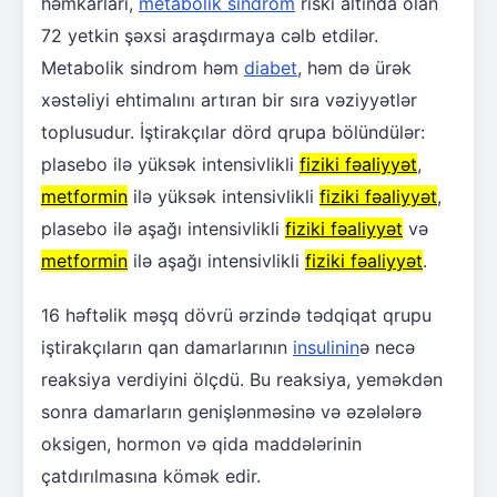
həmkarları,
metabolik sindrom
riski altında olan
72 yetkin şəxsi araşdırmaya cəlb etdilər.
Metabolik sindrom həm
diabet
, həm də ürək
xəstəliyi ehtimalını artıran bir sıra vəziyyətlər
toplusudur. İştirakçılar dörd qrupa bölündülər:
plasebo ilə yüksək intensivlikli
fiziki fəaliyyət
,
metformin
ilə yüksək intensivlikli
fiziki fəaliyyət
,
plasebo ilə aşağı intensivlikli
fiziki fəaliyyət
və
metformin
ilə aşağı intensivlikli
fiziki fəaliyyət
.
16 həftəlik məşq dövrü ərzində tədqiqat qrupu
iştirakçıların qan damarlarının
insulinin
ə necə
reaksiya verdiyini ölçdü. Bu reaksiya, yeməkdən
sonra damarların genişlənməsinə və əzələlərə
oksigen, hormon və qida maddələrinin
çatdırılmasına kömək edir.