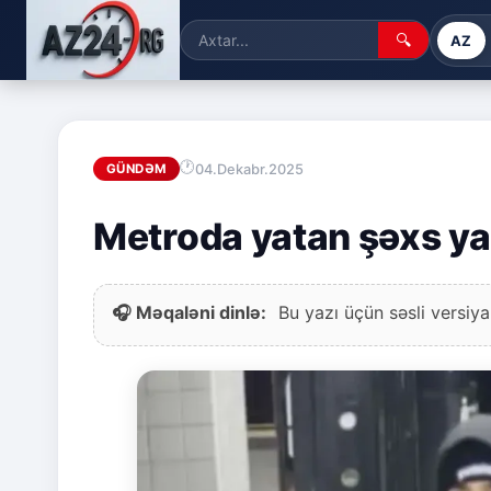
🔍
AZ
04.Dekabr.2025
GÜNDƏM
Metroda yatan şəxs yand
🎧 Məqaləni dinlə:
Bu yazı üçün səsli versiya