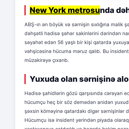
New York metrosu
nda dəh
ABŞ-ın ən böyük və sərnişin sıxlığına malik 
dəhşətli hadisə şəhər sakinlərini dərindən n
səyahət edən 56 yaşlı bir kişi qatarda yuxu
vəhşicəsinə hücuma məruz qalıb. Bu insident,
müzakirəyə çıxarıb.
Yuxuda olan sərnişinə al
Hadisə şahidlərin gözü qarşısında cərəyan e
hücumçu heç bir söz demədən anidən yuxuda ol
şəxsin köməyinə qatardakı digər sərnişinlər d
Hücumçu isə insident yerindən piyada olaraq 