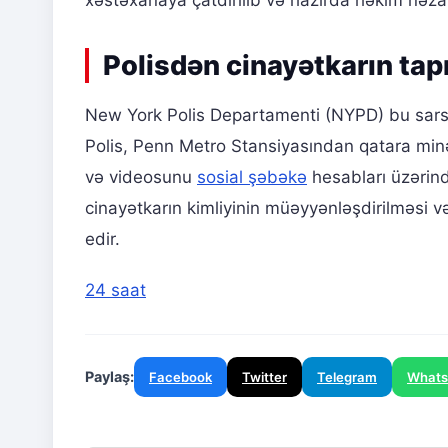
xəstəxanaya çatdırılıb və hazırda həkim nəzarə
Polisdən cinayətkarın tap
New York Polis Departamenti (NYPD) bu sarsıd
Polis, Penn Metro Stansiyasından qatara minə
və videosunu
sosial şəbəkə
hesabları üzərin
cinayətkarın kimliyinin müəyyənləşdirilməsi v
edir.
24 saat
Paylaş:
Facebook
Twitter
Telegram
What