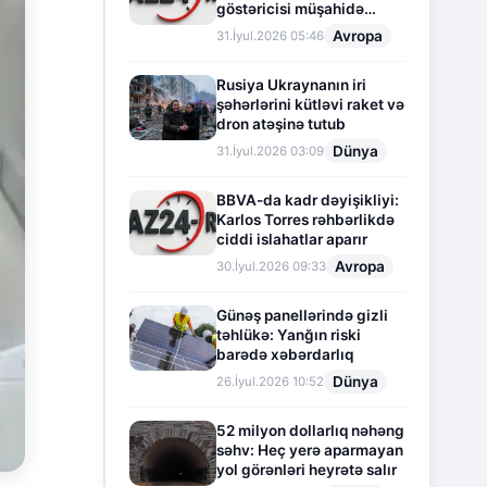
göstəricisi müşahidə
olunur
Avropa
31.İyul.2026 05:46
Rusiya Ukraynanın iri
şəhərlərini kütləvi raket və
dron atəşinə tutub
Dünya
31.İyul.2026 03:09
BBVA-da kadr dəyişikliyi:
Karlos Torres rəhbərlikdə
ciddi islahatlar aparır
Avropa
30.İyul.2026 09:33
Günəş panellərində gizli
təhlükə: Yanğın riski
barədə xəbərdarlıq
Dünya
26.İyul.2026 10:52
52 milyon dollarlıq nəhəng
səhv: Heç yerə aparmayan
yol görənləri heyrətə salır