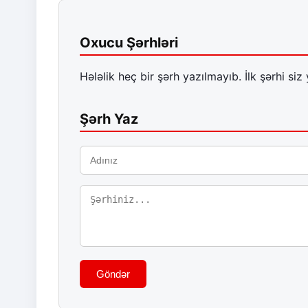
Oxucu Şərhləri
Hələlik heç bir şərh yazılmayıb. İlk şərhi siz 
Şərh Yaz
Göndər