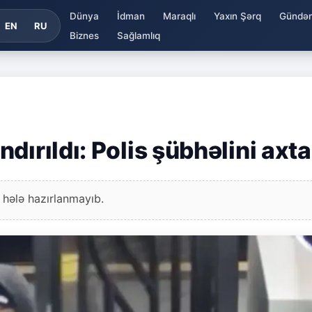
Dünya
İdman
Maraqlı
Yaxın Şərq
Gündə
EN
RU
Biznes
Sağlamlıq
ırıldı: Polis şübhəlini axta
 hələ hazırlanmayıb.