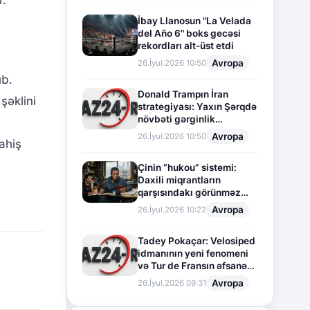
r.
İbay Llanosun "La Velada
del Año 6" boks gecəsi
rekordları alt-üst etdi
Avropa
26.İyul.2026 10:50
ıb.
Donald Trampın İran
şəklini
strategiyası: Yaxın Şərqdə
növbəti gərginlik
mərhələsi
Avropa
26.İyul.2026 10:50
ahiş
Çinin “hukou” sistemi:
Daxili miqrantların
qarşısındakı görünməz
sədd
Avropa
26.İyul.2026 10:22
Tadey Pokaçar: Velosiped
idmanının yeni fenomeni
və Tur de Fransın əfsanəvi
səhifəsi
Avropa
26.İyul.2026 09:31