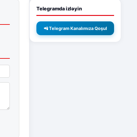
Telegramda izləyin
📲 Telegram Kanalımıza Qoşul