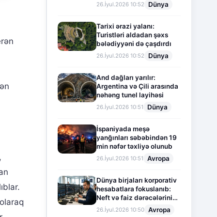
Dünya
26.İyul.2026 10:52
Tarixi ərazi yalanı:
Turistləri aldadan şəxs
erən
bələdiyyəni də çaşdırdı
Dünya
26.İyul.2026 10:52
And dağları yarılır:
dən
Argentina və Çili arasında
nəhəng tunel layihəsi
Dünya
26.İyul.2026 10:51
İspaniyada meşə
yanğınları səbəbindən 19
min nəfər təxliyə olunub
,
Avropa
26.İyul.2026 10:51
lan
Dünya birjaları korporativ
ıblar.
hesabatlara fokuslanıb:
Neft və faiz dərəcələrinin
 olaraq
təsiri altında cari vəziyyət
Avropa
26.İyul.2026 10:50