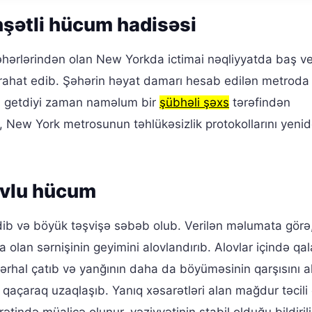
şətli hücum hadisəsi
şəhərlərindən olan New Yorkda ictimai nəqliyyatda baş v
arahat edib. Şəhərin həyat damarı hesab edilən metroda
ya getdiyi zaman naməlum bir
şübhəli şəxs
tərəfindən
 New York metrosunun təhlükəsizlik protokollarını yeni
ovlu hücum
dib və böyük təşvişə səbəb olub. Verilən məlumata görə
an sərnişinin geyimini alovlandırıb. Alovlar içində qa
ərhal çatıb və yanğının daha da böyüməsinin qarşısını al
qaçaraq uzaqlaşıb. Yanıq xəsarətləri alan mağdur təcili