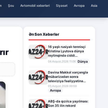
m
Şou
Avtomobil xəbərləri
Siyasət
Avropa
Asia
Ən Son Xəbərlər
16 yaşlı rusiyalı tennisçi
rır
Kristina Lyutova dünya
reytinqində ciddi
irəliləyişə imza atdı
Dünya
04.Avqust.2026 11:06
Davina Makkol xərçənglə
mübarizədən sonra
televiziya fəaliyyətinə
fasilə verir
03.Avqust.2026 00:59
Avropa
ABŞ-da qızılca yayılması:
Son 35 ilin rekord