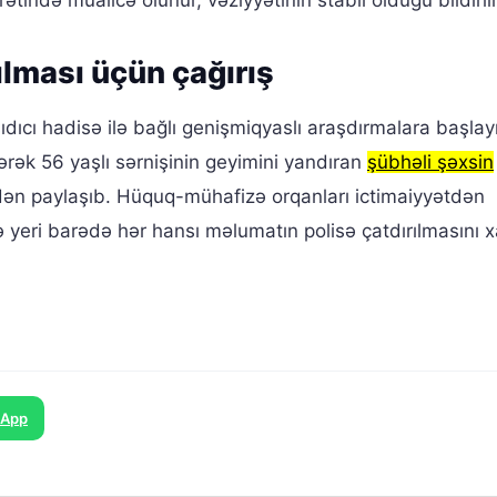
tində müalicə olunur, vəziyyətinin stabil olduğu bildirili
ılması üçün çağırış
ıcı hadisə ilə bağlı genişmiqyaslı araşdırmalara başlay
rək 56 yaşlı sərnişinin geyimini yandıran
şübhəli şəxsin
dən paylaşıb. Hüquq-mühafizə orqanları ictimaiyyətdən
ə yeri barədə hər hansı məlumatın polisə çatdırılmasını x
sApp