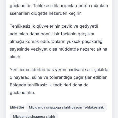
gücləndirir. Təhlükəsizlik orqanları bütün mümkün
ssenariləri diqqətlə nəzərdən keçirir.
Təhlükəsizlik qüvvələrinin çevik və qətiyyətli
addımları daha böyük bir faciənin qarşısını
almağa kömək edib. Onların yüksək peşəkarlığı
sayəsində vəziyyət qısa müddətdə nəzarət altına
alınıb.
Yerli icma liderləri baş verən hadisəni sərt şəkildə
qınayaraq, sülhə və tolerantlığa çağırışlar ediblər.
Bölgədə təhlükəsizlik tədbirləri daha da
gücləndirilib.
Etiketlər:
Miçiqanda sinaqoqa silahlı basqın Təhlükəsizlik
Miçiqanda sinaqoqa silahlı