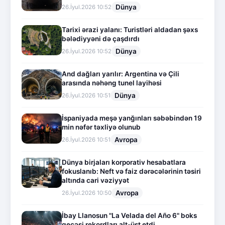
Dünya
26.İyul.2026 10:52
Tarixi ərazi yalanı: Turistləri aldadan şəxs
bələdiyyəni də çaşdırdı
Dünya
26.İyul.2026 10:52
And dağları yarılır: Argentina və Çili
arasında nəhəng tunel layihəsi
Dünya
26.İyul.2026 10:51
İspaniyada meşə yanğınları səbəbindən 19
min nəfər təxliyə olunub
Avropa
26.İyul.2026 10:51
Dünya birjaları korporativ hesabatlara
fokuslanıb: Neft və faiz dərəcələrinin təsiri
altında cari vəziyyət
Avropa
26.İyul.2026 10:50
İbay Llanosun "La Velada del Año 6" boks
gecəsi rekordları alt-üst etdi