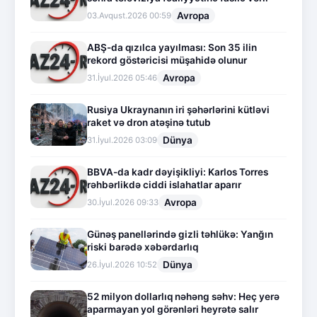
Avropa
03.Avqust.2026 00:59
ABŞ-da qızılca yayılması: Son 35 ilin
rekord göstəricisi müşahidə olunur
Avropa
31.İyul.2026 05:46
Rusiya Ukraynanın iri şəhərlərini kütləvi
raket və dron atəşinə tutub
Dünya
31.İyul.2026 03:09
BBVA-da kadr dəyişikliyi: Karlos Torres
rəhbərlikdə ciddi islahatlar aparır
Avropa
30.İyul.2026 09:33
Günəş panellərində gizli təhlükə: Yanğın
riski barədə xəbərdarlıq
Dünya
26.İyul.2026 10:52
52 milyon dollarlıq nəhəng səhv: Heç yerə
aparmayan yol görənləri heyrətə salır