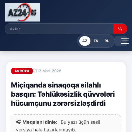
🔍
AZ
EN
RU
13.Mart.2026
AVROPA
Miçiqanda sinaqoqa silahlı
basqın: Təhlükəsizlik qüvvələri
hücumçunu zərərsizləşdirdi
🎧 Məqaləni dinlə:
Bu yazı üçün səsli
versiya hələ hazırlanmayıb.