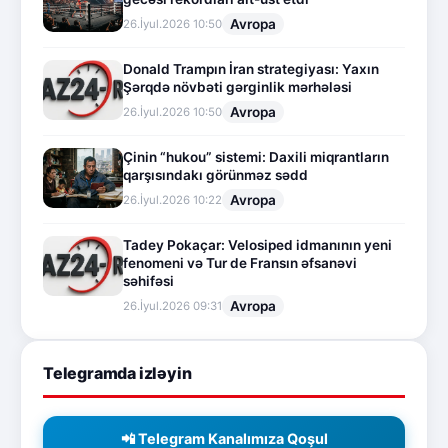
Avropa
26.İyul.2026 10:50
Donald Trampın İran strategiyası: Yaxın
Şərqdə növbəti gərginlik mərhələsi
Avropa
26.İyul.2026 10:50
Çinin “hukou” sistemi: Daxili miqrantların
qarşısındakı görünməz sədd
Avropa
26.İyul.2026 10:22
Tadey Pokaçar: Velosiped idmanının yeni
fenomeni və Tur de Fransın əfsanəvi
səhifəsi
Avropa
26.İyul.2026 09:31
Telegramda izləyin
📲 Telegram Kanalımıza Qoşul