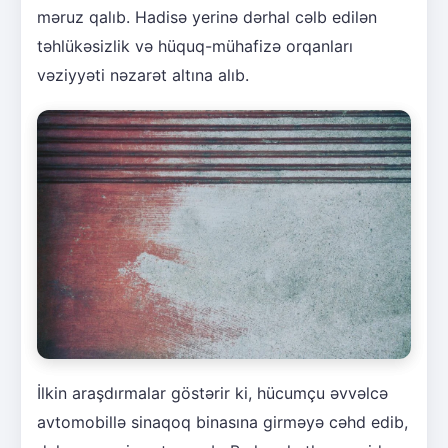
məruz qalıb. Hadisə yerinə dərhal cəlb edilən
təhlükəsizlik və hüquq-mühafizə orqanları
vəziyyəti nəzarət altına alıb.
İlkin araşdırmalar göstərir ki, hücumçu əvvəlcə
avtomobillə sinaqoq binasına girməyə cəhd edib,