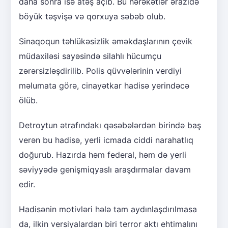
daha sonra isə atəş açıb. Bu hərəkətlər ərazidə
böyük təşvişə və qorxuya səbəb olub.
Sinaqoqun təhlükəsizlik əməkdaşlarının çevik
müdaxiləsi sayəsində silahlı hücumçu
zərərsizləşdirilib. Polis qüvvələrinin verdiyi
məlumata görə, cinayətkar hadisə yerindəcə
ölüb.
Detroytun ətrafındakı qəsəbələrdən birində baş
verən bu hadisə, yerli icmada ciddi narahatlıq
doğurub. Hazırda həm federal, həm də yerli
səviyyədə genişmiqyaslı araşdırmalar davam
edir.
Hadisənin motivləri hələ tam aydınlaşdırılmasa
da, ilkin versiyalardan biri terror aktı ehtimalını