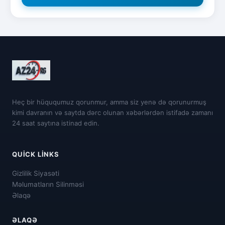
Heç bir hüququmuz qorunmur, amma siz yenə də qorunurmuş
kimi davranın və saytda dərc olunan xəbərlərdən istifadə zamanı
24 saat saytına istinad edin.
QUICK LINKS
Gizlilik Siyasəti
Məlumatların Silinməsi
Əlaqə
ƏLAQƏ