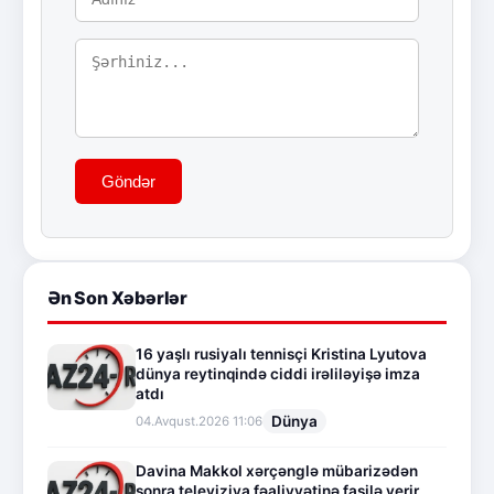
Göndər
Ən Son Xəbərlər
16 yaşlı rusiyalı tennisçi Kristina Lyutova
dünya reytinqində ciddi irəliləyişə imza
atdı
Dünya
04.Avqust.2026 11:06
Davina Makkol xərçənglə mübarizədən
sonra televiziya fəaliyyətinə fasilə verir