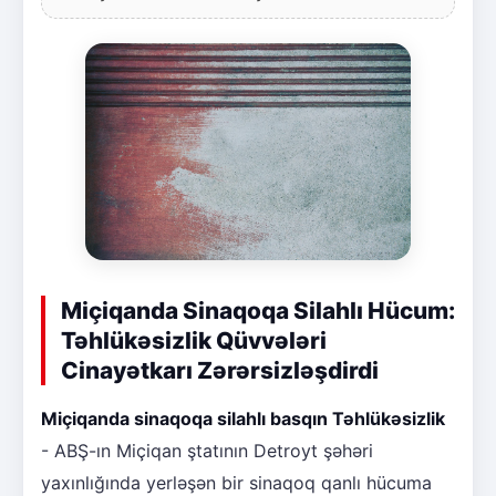
Miçiqanda Sinaqoqa Silahlı Hücum:
Təhlükəsizlik Qüvvələri
Cinayətkarı Zərərsizləşdirdi
Miçiqanda sinaqoqa silahlı basqın Təhlükəsizlik
- ABŞ-ın Miçiqan ştatının Detroyt şəhəri
yaxınlığında yerləşən bir sinaqoq qanlı hücuma