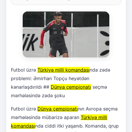
Futbol üzrə
Türkiyə milli komandası
nda zədə
problemi: Əmirhan Topçu heyətdən
kənarlaşdırıldı ##
Dünya çempionatı
seçmə
mərhələsində zədə şoku
Futbol üzrə
Dünya çempionatı
nın Avropa seçmə
mərhələsində mübarizə aparan
Türkiyə milli
komandası
nda ciddi itki yaşanıb. Komanda, qrup