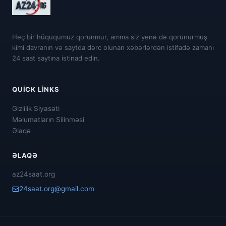
Heç bir hüququmuz qorunmur, amma siz yenə də qorunurmuş
kimi davranın və saytda dərc olunan xəbərlərdən istifadə zamanı
24 saat saytına istinad edin.
QUICK LINKS
Gizlilik Siyasəti
Məlumatların Silinməsi
Əlaqə
ƏLAQƏ
az24saat.org
24saat.org@gmail.com