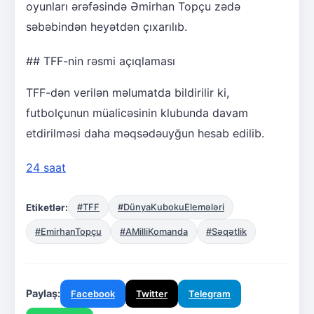
oyunları ərəfəsində Əmirhan Topçu zədə
səbəbindən heyətdən çıxarılıb.
## TFF-nin rəsmi açıqlaması
TFF-dən verilən məlumatda bildirilir ki,
futbolçunun müalicəsinin klubunda davam
etdirilməsi daha məqsədəuyğun hesab edilib.
24 saat
Etiketlər:
#TFF
#DünyaKubokuElemələri
#EmirhanTopçu
#AMilliKomanda
#Səqətlik
Paylaş:
Facebook
Twitter
Telegram