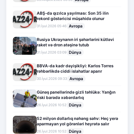
ABŞ-da qızılca yayılması: Son 35 ilin
rekord göstəricisi müşahidə olunur
Avropa
31.İyul.2026 05:46
Rusiya Ukraynanın iri şəhərlərini kütləvi
raket və dron atəşinə tutub
Dünya
31.İyul.2026 03:09
BBVA-da kadr dəyişikliyi: Karlos Torres
rəhbərlikdə ciddi islahatlar aparır
Avropa
30.İyul.2026 09:33
Günəş panellərində gizli təhlükə: Yanğın
riski barədə xəbərdarlıq
Dünya
26.İyul.2026 10:52
52 milyon dollarlıq nəhəng səhv: Heç yerə
aparmayan yol görənləri heyrətə salır
Dünya
26.İyul.2026 10:52