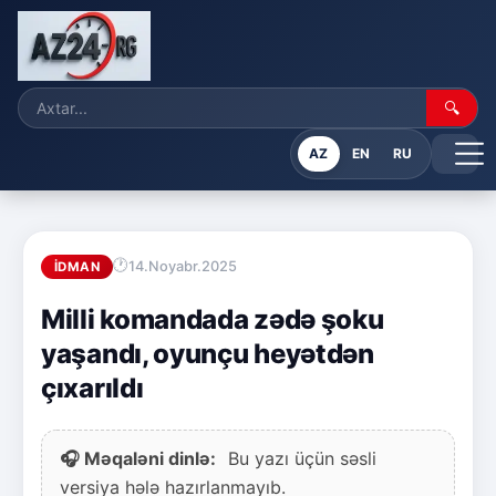
🔍
AZ
EN
RU
14.Noyabr.2025
İDMAN
Milli komandada zədə şoku
yaşandı, oyunçu heyətdən
çıxarıldı
🎧 Məqaləni dinlə:
Bu yazı üçün səsli
versiya hələ hazırlanmayıb.