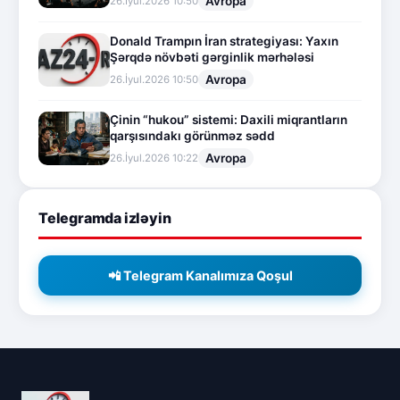
Avropa
26.İyul.2026 10:50
Donald Trampın İran strategiyası: Yaxın
Şərqdə növbəti gərginlik mərhələsi
Avropa
26.İyul.2026 10:50
Çinin “hukou” sistemi: Daxili miqrantların
qarşısındakı görünməz sədd
Avropa
26.İyul.2026 10:22
Telegramda izləyin
📲 Telegram Kanalımıza Qoşul