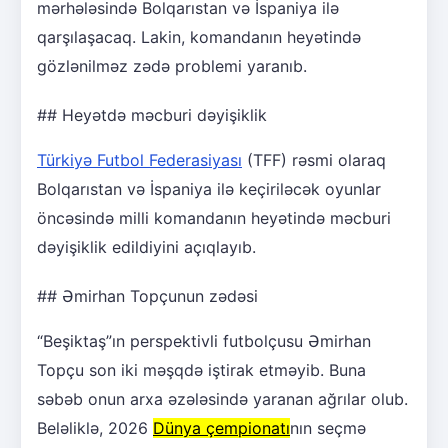
mərhələsində Bolqarıstan və İspaniya ilə
qarşılaşacaq. Lakin, komandanın heyətində
gözlənilməz zədə problemi yaranıb.
## Heyətdə məcburi dəyişiklik
Türkiyə Futbol Federasiyası
(TFF) rəsmi olaraq
Bolqarıstan və İspaniya ilə keçiriləcək oyunlar
öncəsində milli komandanın heyətində məcburi
dəyişiklik edildiyini açıqlayıb.
## Əmirhan Topçunun zədəsi
“Beşiktaş”ın perspektivli futbolçusu Əmirhan
Topçu son iki məşqdə iştirak etməyib. Buna
səbəb onun arxa əzələsində yaranan ağrılar olub.
Beləliklə, 2026
Dünya çempionatı
nın seçmə