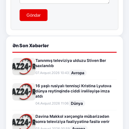
Göndər
Ən Son Xəbərlər
Tanınmış televiziya ulduzu Stiven Ber
saxlanılıb
Avropa
07.Avqust.2026 10:43
16 yaşlı rusiyalı tennisçi Kristina Lyutova
dünya reytinqində ciddi irəliləyişə imza
atdı
Dünya
04.Avqust.2026 11:06
Davina Makkol xərçənglə mübarizədən
sonra televiziya fəaliyyətinə fasilə verir
Avropa
03.Avqust.2026 00:59