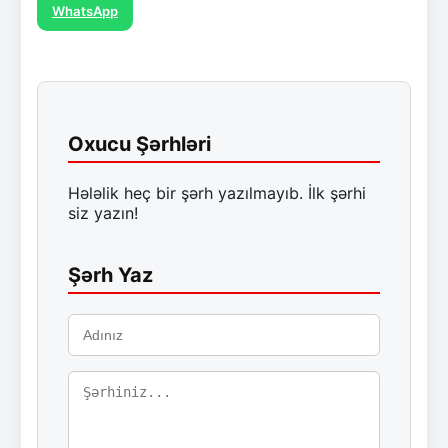
WhatsApp
Oxucu Şərhləri
Hələlik heç bir şərh yazılmayıb. İlk şərhi
siz yazın!
Şərh Yaz