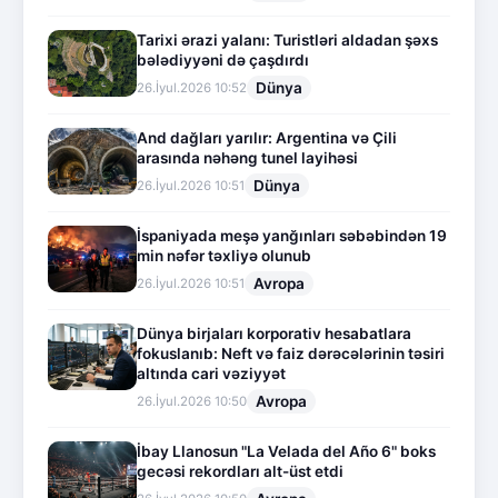
Tarixi ərazi yalanı: Turistləri aldadan şəxs
bələdiyyəni də çaşdırdı
Dünya
26.İyul.2026 10:52
And dağları yarılır: Argentina və Çili
arasında nəhəng tunel layihəsi
Dünya
26.İyul.2026 10:51
İspaniyada meşə yanğınları səbəbindən 19
min nəfər təxliyə olunub
Avropa
26.İyul.2026 10:51
Dünya birjaları korporativ hesabatlara
fokuslanıb: Neft və faiz dərəcələrinin təsiri
altında cari vəziyyət
Avropa
26.İyul.2026 10:50
İbay Llanosun "La Velada del Año 6" boks
gecəsi rekordları alt-üst etdi