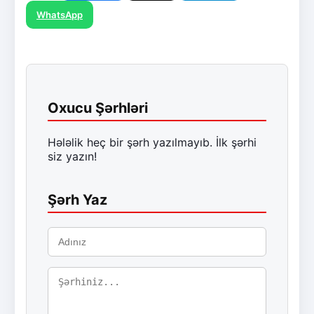
WhatsApp
Oxucu Şərhləri
Hələlik heç bir şərh yazılmayıb. İlk şərhi
siz yazın!
Şərh Yaz