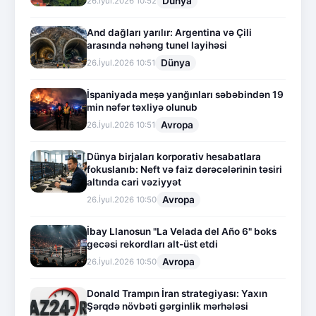
Dünya
26.İyul.2026 10:52
And dağları yarılır: Argentina və Çili
arasında nəhəng tunel layihəsi
Dünya
26.İyul.2026 10:51
İspaniyada meşə yanğınları səbəbindən 19
min nəfər təxliyə olunub
Avropa
26.İyul.2026 10:51
Dünya birjaları korporativ hesabatlara
fokuslanıb: Neft və faiz dərəcələrinin təsiri
altında cari vəziyyət
Avropa
26.İyul.2026 10:50
İbay Llanosun "La Velada del Año 6" boks
gecəsi rekordları alt-üst etdi
Avropa
26.İyul.2026 10:50
Donald Trampın İran strategiyası: Yaxın
Şərqdə növbəti gərginlik mərhələsi