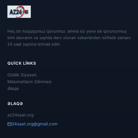
Heç bir hüququmuz qorunmur, amma siz yenə də qorunurmuş
kimi davranın və saytda dərc olunan xəbərlərdən istifadə zamanı
24 saat saytına istinad edin.
QUICK LINKS
Gizlilik Siyasəti
Məlumatların Silinməsi
Əlaqə
ƏLAQƏ
az24saat.org
24saat.org@gmail.com