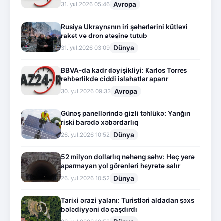
Avropa
31.İyul.2026 05:46
Rusiya Ukraynanın iri şəhərlərini kütləvi
raket və dron atəşinə tutub
Dünya
31.İyul.2026 03:09
BBVA-da kadr dəyişikliyi: Karlos Torres
rəhbərlikdə ciddi islahatlar aparır
Avropa
30.İyul.2026 09:33
Günəş panellərində gizli təhlükə: Yanğın
riski barədə xəbərdarlıq
Dünya
26.İyul.2026 10:52
52 milyon dollarlıq nəhəng səhv: Heç yerə
aparmayan yol görənləri heyrətə salır
Dünya
26.İyul.2026 10:52
Tarixi ərazi yalanı: Turistləri aldadan şəxs
bələdiyyəni də çaşdırdı