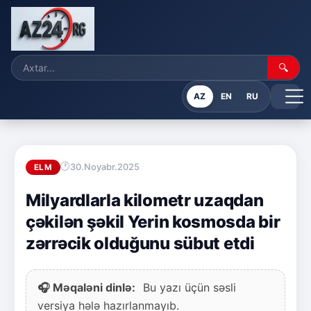
🔍
AZ
EN
RU
30.Noyabr.2025
ELM
Milyardlarla kilometr uzaqdan
çəkilən şəkil Yerin kosmosda bir
zərrəcik olduğunu sübut etdi
🎧 Məqaləni dinlə:
Bu yazı üçün səsli
versiya hələ hazırlanmayıb.