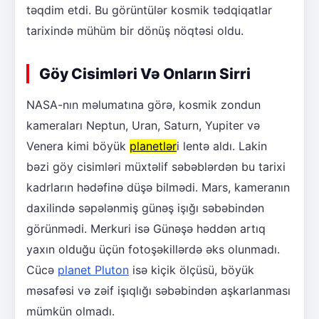
təqdim etdi. Bu görüntülər kosmik tədqiqatlar
tarixində mühüm bir dönüş nöqtəsi oldu.
Göy Cisimləri Və Onların Sirri
NASA-nın məlumatına görə, kosmik zondun
kameraları Neptun, Uran, Saturn, Yupiter və
Venera kimi böyük
planetlər
i lentə aldı. Lakin
bəzi göy cisimləri müxtəlif səbəblərdən bu tarixi
kadrların hədəfinə düşə bilmədi. Mars, kameranın
daxilində səpələnmiş günəş işığı səbəbindən
görünmədi. Merkuri isə Günəşə həddən artıq
yaxın olduğu üçün fotoşəkillərdə əks olunmadı.
Cücə
planet Pluton
isə kiçik ölçüsü, böyük
məsafəsi və zəif işıqlığı səbəbindən aşkarlanması
mümkün olmadı.