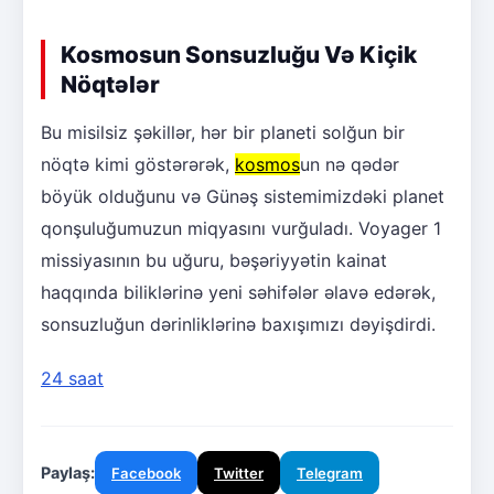
Kosmosun Sonsuzluğu Və Kiçik
Nöqtələr
Bu misilsiz şəkillər, hər bir planeti solğun bir
nöqtə kimi göstərərək,
kosmos
un nə qədər
böyük olduğunu və Günəş sistemimizdəki planet
qonşuluğumuzun miqyasını vurğuladı. Voyager 1
missiyasının bu uğuru, bəşəriyyətin kainat
haqqında biliklərinə yeni səhifələr əlavə edərək,
sonsuzluğun dərinliklərinə baxışımızı dəyişdirdi.
24 saat
Paylaş:
Facebook
Twitter
Telegram