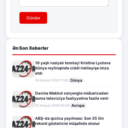
Göndər
Ən Son Xəbərlər
16 yaşlı rusiyalı tennisçi Kristina Lyutova
dünya reytinqində ciddi irəliləyişə imza
atdı
Dünya
04.Avqust.2026 11:06
Davina Makkol xərçənglə mübarizədən
sonra televiziya fəaliyyətinə fasilə verir
Avropa
03.Avqust.2026 00:59
ABŞ-da qızılca yayılması: Son 35 ilin
rekord göstəricisi müşahidə olunur