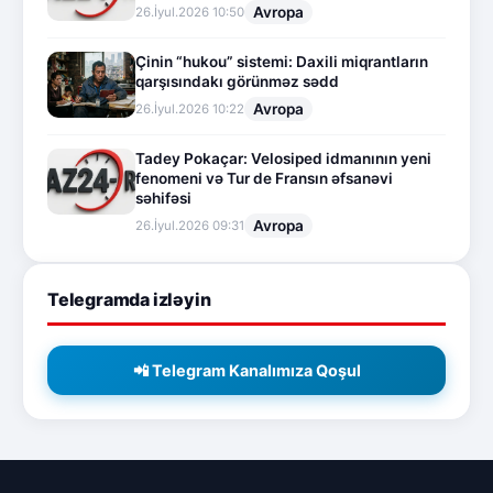
Avropa
26.İyul.2026 10:50
Çinin “hukou” sistemi: Daxili miqrantların
qarşısındakı görünməz sədd
Avropa
26.İyul.2026 10:22
Tadey Pokaçar: Velosiped idmanının yeni
fenomeni və Tur de Fransın əfsanəvi
səhifəsi
Avropa
26.İyul.2026 09:31
Telegramda izləyin
📲 Telegram Kanalımıza Qoşul