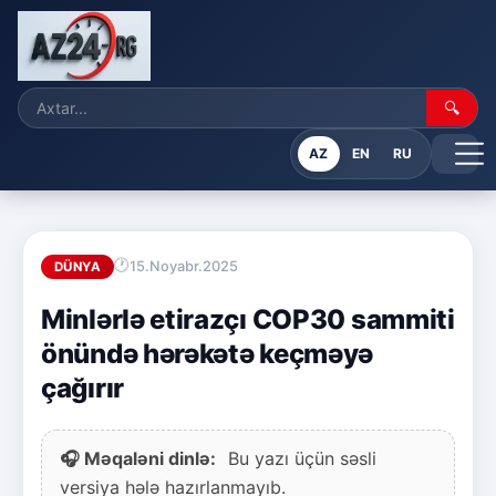
🔍
AZ
EN
RU
15.Noyabr.2025
DÜNYA
Minlərlə etirazçı COP30 sammiti
önündə hərəkətə keçməyə
çağırır
🎧 Məqaləni dinlə:
Bu yazı üçün səsli
versiya hələ hazırlanmayıb.