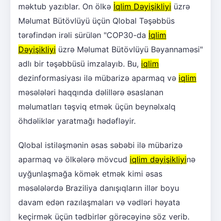
məktub yazıblar. On ölkə
İqlim Dəyişikliyi
üzrə
Məlumat Bütövlüyü üçün Qlobal Təşəbbüs
tərəfindən irəli sürülən "COP30-da
İqlim
Dəyişikliyi
üzrə Məlumat Bütövlüyü Bəyannaməsi"
adlı bir təşəbbüsü imzalayıb. Bu,
iqlim
dezinformasiyası ilə mübarizə aparmaq və
iqlim
məsələləri haqqında dəlillərə əsaslanan
məlumatları təşviq etmək üçün beynəlxalq
öhdəliklər yaratmağı hədəfləyir.
Qlobal istiləşmənin əsas səbəbi ilə mübarizə
aparmaq və ölkələrə mövcud
iqlim dəyişikliyi
nə
uyğunlaşmağa kömək etmək kimi əsas
məsələlərdə Braziliya danışıqların illər boyu
davam edən razılaşmaları və vədləri həyata
keçirmək üçün tədbirlər görəcəyinə söz verib.