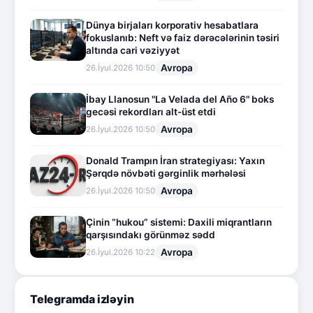
Dünya birjaları korporativ hesabatlara
fokuslanıb: Neft və faiz dərəcələrinin təsiri
altında cari vəziyyət
Avropa
26.İyul.2026 10:50
İbay Llanosun "La Velada del Año 6" boks
gecəsi rekordları alt-üst etdi
Avropa
26.İyul.2026 10:50
Donald Trampın İran strategiyası: Yaxın
Şərqdə növbəti gərginlik mərhələsi
Avropa
26.İyul.2026 10:50
Çinin “hukou” sistemi: Daxili miqrantların
qarşısındakı görünməz sədd
Avropa
26.İyul.2026 10:22
Telegramda izləyin