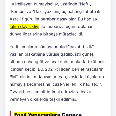
ilə irəliləyən nümayişçilər, üzərində "Neft",
"Kömür" və "Qaz" yazılmış üç nəhəng tabutu iki
Azrail fiquru ilə bərabər daşıyıblar. Bu hadisə
iqlim dəyişikliyi
ilə mübarizə üçün toplanan
dünya liderlərinə birbaşa müraciət idi.
Yerli icmaların nümayəndələri "cavab bizik"
yazılan plakatlarla yürüşə qatılıb, isti günəş
altında nəhəng fil və anakonda maketləri kütlənin
içindən keçib. Bu, 2021-ci ildən bəri etirazçıların
BMT-nin iqlim danışıqları çərçivəsində küçələrdə
nümayiş keçirməsinə icazə verilən ilk hadisədir.
Əvvəlki üç sammit ictimai etirazlara icazə
verməyən ölkələrdə təşkil edilmişdi.
Fosil Yanacaqlar
a Cənazə