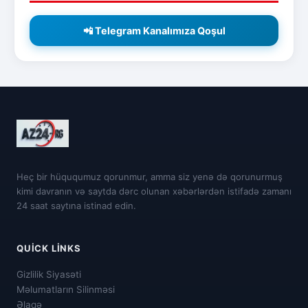
📲 Telegram Kanalımıza Qoşul
Heç bir hüququmuz qorunmur, amma siz yenə də qorunurmuş
kimi davranın və saytda dərc olunan xəbərlərdən istifadə zamanı
24 saat saytına istinad edin.
QUICK LINKS
Gizlilik Siyasəti
Məlumatların Silinməsi
Əlaqə