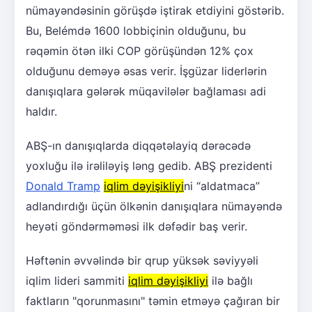
nümayəndəsinin görüşdə iştirak etdiyini göstərib.
Bu, Belémdə 1600 lobbiçinin olduğunu, bu
rəqəmin ötən ilki COP görüşündən 12% çox
olduğunu deməyə əsas verir. İşgüzar liderlərin
danışıqlara gələrək müqavilələr bağlaması adi
haldır.
ABŞ-ın danışıqlarda diqqətəlayiq dərəcədə
yoxluğu ilə irəliləyiş ləng gedib. ABŞ prezidenti
Donald Tramp
iqlim dəyişikliyi
ni “aldatmaca”
adlandırdığı üçün ölkənin danışıqlara nümayəndə
heyəti göndərməməsi ilk dəfədir baş verir.
Həftənin əvvəlində bir qrup yüksək səviyyəli
iqlim lideri sammiti
iqlim dəyişikliyi
ilə bağlı
faktların "qorunmasını" təmin etməyə çağıran bir