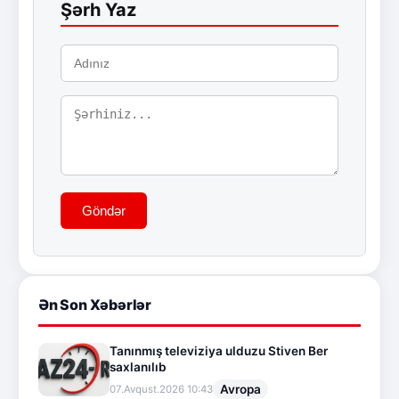
Şərh Yaz
Göndər
Ən Son Xəbərlər
Tanınmış televiziya ulduzu Stiven Ber
saxlanılıb
Avropa
07.Avqust.2026 10:43