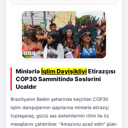
Minlərlə
İqlim Dəyişikliyi
Etirazçısı
COP30 Sammitində Səslərini
Ucaldır
Braziliyanın Belém şəhərində keçirilən COP30
iqlim danışıqlarının qapılarına minlərlə etirazçı
toplaşaraq, güclü səs sistemlərinin ritmi ilə öz
mesajlarını çatdırıblar. "Amazonu azad edin" şüarı