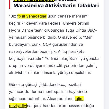
Mərasimi və Aktivistlərin Tələbləri
"Biz
fosil yanacaqlar
üçün cənazə mərasimi
keçiririk" deyən Para Federal Universitetinin
Hydra Dance teatr qrupundan Tuqa Cintia BBC-
yə müsahibəsində bildirib. O əlavə edib: "Mən
buradayam, çünki COP görüşlərindən və
nəzəriyyələrdən bezmişik. Artıq hərəkətə
keçməyin vaxtıdır." Yerli icmalar, Braziliya gənclər
qrupları və dünyanın müxtəlif yerlərindən gəlmiş
aktivistlər minlərlə insanla yürüşə qoşulublar.
Günorta günəşi şiddətləndikcə, bəziləri
yanacaqdoldurma məntəqəsinin həyətində
sığınacaq axtarıblar. Alçaq adaların
iqlim
dəyişikliyi
nə qarşı həddən artıq həssas olduğu