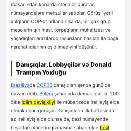
məkanından kənarda stendlər quraraq
nümayəndələrə məhsullar satıblar. Görüş "yerli
xalqların COP-u" adlandırılsa da, bir çox qrup
meşələrin qırılması, torpaqların mühafizəsi və
yaşadıqları ərazilərdə resursların hasilatı ilə bağlı
narahatlıqlarının eşidilmədiyini düşünür.
Danışıqlar, Lobbyçilər və Donald
Trampın Yoxluğu
Braziliya
da
COP30
danışıqları şənbə günü də
davam edib.
Belém
şəhərində demək olar ki, 200
ölkə
iqlim dəyişikliyi
ilə mübarizədə irəliləyiş əldə
etmək üçün görüşür. Danışıqların ilk həftəsində
az irəliləyiş əldə olunsa da, bəzi nümayəndə
heyətləri planetin qızmasına səbəb olan
fosil