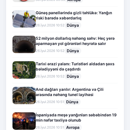
Günəş panellərində gizli təhlükə: Yanğın
riski barədə xəbərdarlıq
Dünya
26.İyul.2026 10:52
52 milyon dollarlıq nəhəng səhv: Heç yerə
aparmayan yol görənləri heyrətə salır
Dünya
26.İyul.2026 10:52
Tarixi ərazi yalanı: Turistləri aldadan şəxs
bələdiyyəni də çaşdırdı
Dünya
26.İyul.2026 10:52
And dağları yarılır: Argentina və Çili
arasında nəhəng tunel layihəsi
Dünya
26.İyul.2026 10:51
İspaniyada meşə yanğınları səbəbindən 19
min nəfər təxliyə olunub
Avropa
26.İyul.2026 10:51