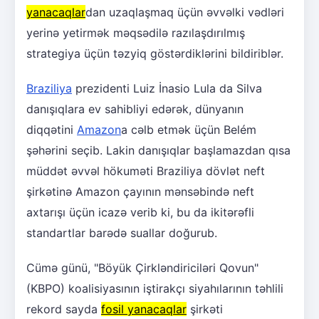
yanacaqlar
dan uzaqlaşmaq üçün əvvəlki vədləri
yerinə yetirmək məqsədilə razılaşdırılmış
strategiya üçün təzyiq göstərdiklərini bildiriblər.
Braziliya
prezidenti Luiz İnasio Lula da Silva
danışıqlara ev sahibliyi edərək, dünyanın
diqqətini
Amazon
a cəlb etmək üçün Belém
şəhərini seçib. Lakin danışıqlar başlamazdan qısa
müddət əvvəl hökuməti Braziliya dövlət neft
şirkətinə Amazon çayının mənsəbində neft
axtarışı üçün icazə verib ki, bu da ikitərəfli
standartlar barədə suallar doğurub.
Cümə günü, "Böyük Çirkləndiriciləri Qovun"
(KBPO) koalisiyasının iştirakçı siyahılarının təhlili
rekord sayda
fosil yanacaqlar
şirkəti