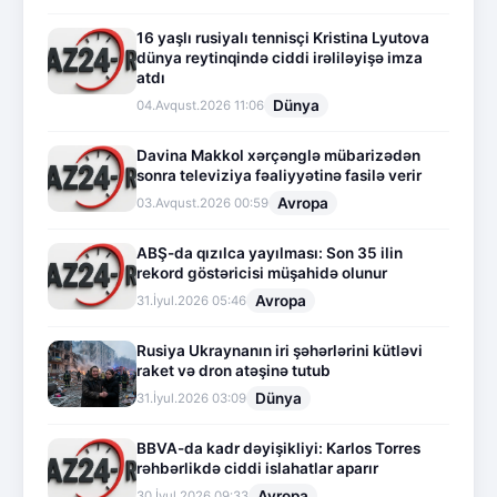
16 yaşlı rusiyalı tennisçi Kristina Lyutova
dünya reytinqində ciddi irəliləyişə imza
atdı
Dünya
04.Avqust.2026 11:06
Davina Makkol xərçənglə mübarizədən
sonra televiziya fəaliyyətinə fasilə verir
Avropa
03.Avqust.2026 00:59
ABŞ-da qızılca yayılması: Son 35 ilin
rekord göstəricisi müşahidə olunur
Avropa
31.İyul.2026 05:46
Rusiya Ukraynanın iri şəhərlərini kütləvi
raket və dron atəşinə tutub
Dünya
31.İyul.2026 03:09
BBVA-da kadr dəyişikliyi: Karlos Torres
rəhbərlikdə ciddi islahatlar aparır
Avropa
30.İyul.2026 09:33