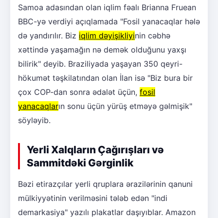
Samoa adasından olan iqlim fəalı Brianna Fruean
BBC-yə verdiyi açıqlamada "Fosil yanacaqlar hələ
də yandırılır. Biz
iqlim dəyişikliyi
nin cəbhə
xəttində yaşamağın nə demək olduğunu yaxşı
bilirik" deyib. Braziliyada yaşayan 350 qeyri-
hökumət təşkilatından olan İlan isə "Biz bura bir
çox COP-dan sonra ədalət üçün,
fosil
yanacaqlar
ın sonu üçün yürüş etməyə gəlmişik"
söyləyib.
Yerli Xalqların Çağırışları və
Sammitdəki Gərginlik
Bəzi etirazçılar yerli qruplara ərazilərinin qanuni
mülkiyyətinin verilməsini tələb edən "indi
demarkasiya" yazılı plakatlar daşıyıblar. Amazon