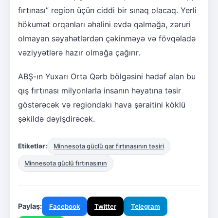
fırtınası” region üçün ciddi bir sınaq olacaq. Yerli
hökumət orqanları əhalini evdə qalmağa, zəruri
olmayan səyahətlərdən çəkinməyə və fövqəladə
vəziyyətlərə hazır olmağa çağırır.
ABŞ-ın Yuxarı Orta Qərb bölgəsini hədəf alan bu
qış fırtınası milyonlarla insanın həyatına təsir
göstərəcək və regiondakı hava şəraitini köklü
şəkildə dəyişdirəcək.
Etiketlər:
Minnesota güclü qar fırtınasının təsiri
Minnesota güclü fırtınasının
Paylaş:
Facebook
Twitter
Telegram