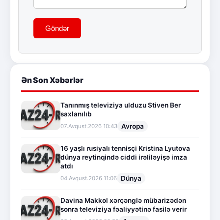
Göndər
Ən Son Xəbərlər
Tanınmış televiziya ulduzu Stiven Ber
saxlanılıb
Avropa
07.Avqust.2026 10:43
16 yaşlı rusiyalı tennisçi Kristina Lyutova
dünya reytinqində ciddi irəliləyişə imza
atdı
Dünya
04.Avqust.2026 11:06
Davina Makkol xərçənglə mübarizədən
sonra televiziya fəaliyyətinə fasilə verir