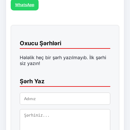
WhatsApp
Oxucu Şərhləri
Hələlik heç bir şərh yazılmayıb. İlk şərhi
siz yazın!
Şərh Yaz