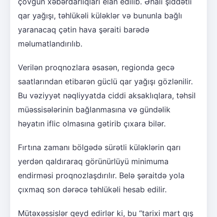
çovğun xəbərdarlıqları elan edilib. Əhali şiddətli
qar yağışı, təhlükəli küləklər və bununla bağlı
yaranacaq çətin hava şəraiti barədə
məlumatlandırılıb.
Verilən proqnozlara əsasən, regionda gecə
saatlarından etibarən güclü qar yağışı gözlənilir.
Bu vəziyyət nəqliyyatda ciddi aksaklıqlara, təhsil
müəssisələrinin bağlanmasına və gündəlik
həyatın iflic olmasına gətirib çıxara bilər.
Fırtına zamanı bölgədə sürətli küləklərin qarı
yerdən qaldıraraq görünürlüyü minimuma
endirməsi proqnozlaşdırılır. Belə şəraitdə yola
çıxmaq son dərəcə təhlükəli hesab edilir.
Mütəxəssislər qeyd edirlər ki, bu “tarixi mart qış