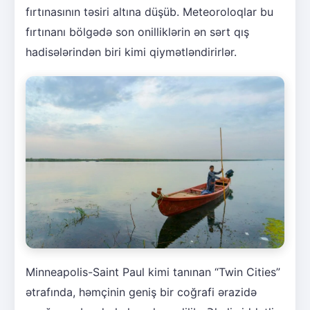
fırtınasının təsiri altına düşüb. Meteoroloqlar bu
fırtınanı bölgədə son onilliklərin ən sərt qış
hadisələrindən biri kimi qiymətləndirirlər.
Minneapolis-Saint Paul kimi tanınan “Twin Cities”
ətrafında, həmçinin geniş bir coğrafi ərazidə