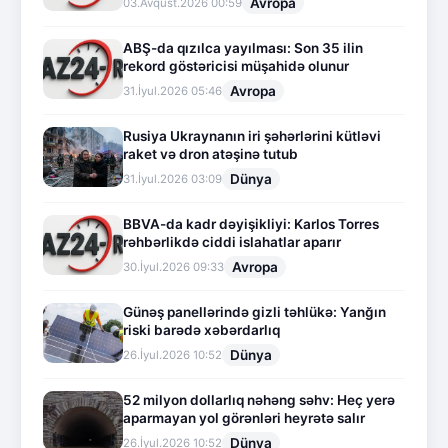
Avropa
03.Avqust.2026 00:59
ABŞ-da qızılca yayılması: Son 35 ilin
rekord göstəricisi müşahidə olunur
Avropa
31.İyul.2026 05:46
Rusiya Ukraynanın iri şəhərlərini kütləvi
raket və dron atəşinə tutub
Dünya
31.İyul.2026 03:09
BBVA-da kadr dəyişikliyi: Karlos Torres
rəhbərlikdə ciddi islahatlar aparır
Avropa
30.İyul.2026 09:33
Günəş panellərində gizli təhlükə: Yanğın
riski barədə xəbərdarlıq
Dünya
26.İyul.2026 10:52
52 milyon dollarlıq nəhəng səhv: Heç yerə
aparmayan yol görənləri heyrətə salır
Dünya
26.İyul.2026 10:52