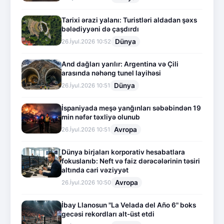
Tarixi ərazi yalanı: Turistləri aldadan şəxs
bələdiyyəni də çaşdırdı
Dünya
26.İyul.2026 10:52
And dağları yarılır: Argentina və Çili
arasında nəhəng tunel layihəsi
Dünya
26.İyul.2026 10:51
İspaniyada meşə yanğınları səbəbindən 19
min nəfər təxliyə olunub
Avropa
26.İyul.2026 10:51
Dünya birjaları korporativ hesabatlara
fokuslanıb: Neft və faiz dərəcələrinin təsiri
altında cari vəziyyət
Avropa
26.İyul.2026 10:50
İbay Llanosun "La Velada del Año 6" boks
gecəsi rekordları alt-üst etdi