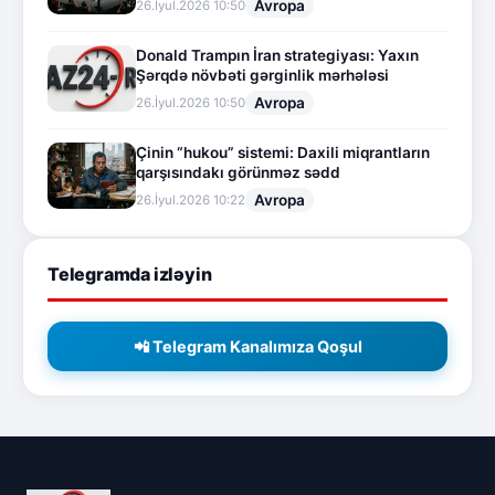
Avropa
26.İyul.2026 10:50
Donald Trampın İran strategiyası: Yaxın
Şərqdə növbəti gərginlik mərhələsi
Avropa
26.İyul.2026 10:50
Çinin “hukou” sistemi: Daxili miqrantların
qarşısındakı görünməz sədd
Avropa
26.İyul.2026 10:22
Telegramda izləyin
📲 Telegram Kanalımıza Qoşul