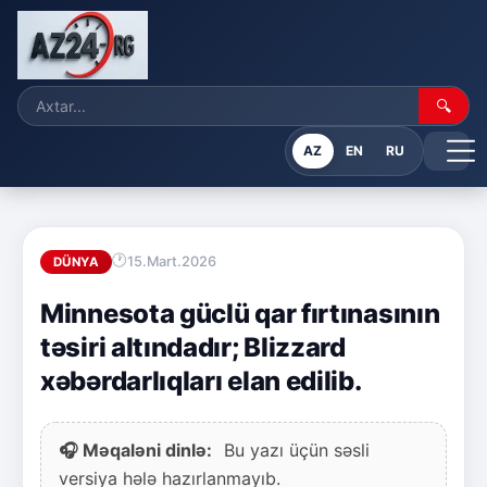
🔍
AZ
EN
RU
15.Mart.2026
DÜNYA
Minnesota güclü qar fırtınasının
təsiri altındadır; Blizzard
xəbərdarlıqları elan edilib.
🎧 Məqaləni dinlə:
Bu yazı üçün səsli
versiya hələ hazırlanmayıb.