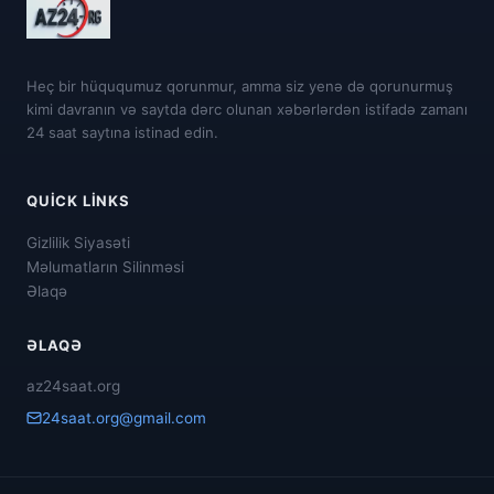
Heç bir hüququmuz qorunmur, amma siz yenə də qorunurmuş
kimi davranın və saytda dərc olunan xəbərlərdən istifadə zamanı
24 saat saytına istinad edin.
QUICK LINKS
Gizlilik Siyasəti
Məlumatların Silinməsi
Əlaqə
ƏLAQƏ
az24saat.org
24saat.org@gmail.com