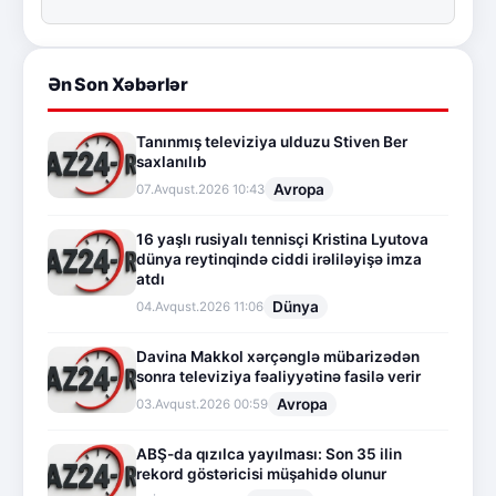
Ən Son Xəbərlər
Tanınmış televiziya ulduzu Stiven Ber
saxlanılıb
Avropa
07.Avqust.2026 10:43
16 yaşlı rusiyalı tennisçi Kristina Lyutova
dünya reytinqində ciddi irəliləyişə imza
atdı
Dünya
04.Avqust.2026 11:06
Davina Makkol xərçənglə mübarizədən
sonra televiziya fəaliyyətinə fasilə verir
Avropa
03.Avqust.2026 00:59
ABŞ-da qızılca yayılması: Son 35 ilin
rekord göstəricisi müşahidə olunur