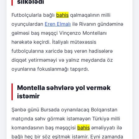
silkələdi
Futbolçularla bağlı
bahis
qalmaqalının milli
oyunçulardan
Eren Elmalı
ilə Rivanın gündəminə
gəlməsi baş məşqçi Vinçenzo Montellanı
hərəkətə keçirdi. İtaliyalı mütəxəssis
futbolçularına xaricdə baş verən hadisələrə
diqqət yetirməməyi və yalnız meydanda öz
oyunlarına fokuslanmağı tapşırdı.
Montella səhvlərə yol vermək
istəmir
Şənbə günü Bursada oynanılacaq Bolqarıstan
matçında səhv görmək istəməyən Türkiyə milli
komandasının baş məşqçisi
bahis
əməliyyatı ilə
bağlı heç bir söz eşitmək istəmir. Eyni zamanda