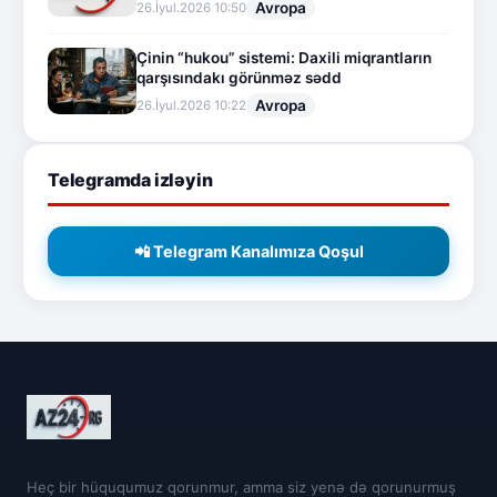
Avropa
26.İyul.2026 10:50
Çinin “hukou” sistemi: Daxili miqrantların
qarşısındakı görünməz sədd
Avropa
26.İyul.2026 10:22
Telegramda izləyin
📲 Telegram Kanalımıza Qoşul
Heç bir hüququmuz qorunmur, amma siz yenə də qorunurmuş