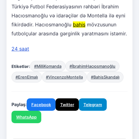
Türkiyə Futbol Federasiyasının rəhbəri İbrahim
Hacıosmanoğlu və idarəçilər də Montella ilə eyni
fikirdədir. Hacıosmanoğlu
bahis
mövzusunun
futbolçular arasında gərginlik yaratmasını istəmir.
24 saat
Etiketlər:
#MilliKomanda
#İbrahimHacıosmanoğlu
#ErenElmalı
#VincenzoMontella
#BahisSkandalı
Paylaş:
Facebook
Twitter
Telegram
WhatsApp