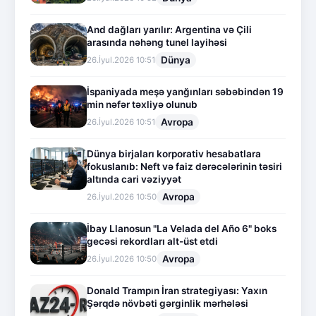
And dağları yarılır: Argentina və Çili
arasında nəhəng tunel layihəsi
Dünya
26.İyul.2026 10:51
İspaniyada meşə yanğınları səbəbindən 19
min nəfər təxliyə olunub
Avropa
26.İyul.2026 10:51
Dünya birjaları korporativ hesabatlara
fokuslanıb: Neft və faiz dərəcələrinin təsiri
altında cari vəziyyət
Avropa
26.İyul.2026 10:50
İbay Llanosun "La Velada del Año 6" boks
gecəsi rekordları alt-üst etdi
Avropa
26.İyul.2026 10:50
Donald Trampın İran strategiyası: Yaxın
Şərqdə növbəti gərginlik mərhələsi