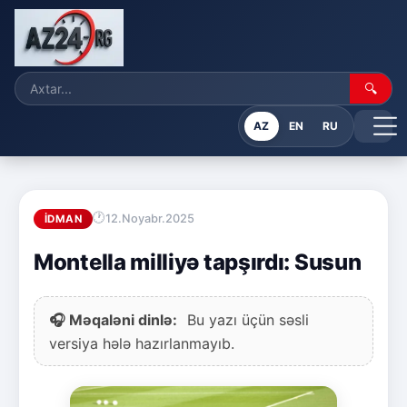
🔍
AZ
EN
RU
12.Noyabr.2025
İDMAN
Montella milliyə tapşırdı: Susun
🎧 Məqaləni dinlə:
Bu yazı üçün səsli
versiya hələ hazırlanmayıb.