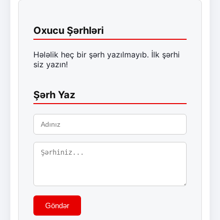
Oxucu Şərhləri
Hələlik heç bir şərh yazılmayıb. İlk şərhi
siz yazın!
Şərh Yaz
Göndər