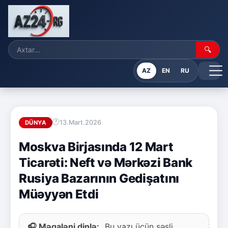
🔍
AZ
EN
RU
13.Mart.2026
DÜNYA
Moskva Birjasında 12 Mart
Ticarəti: Neft və Mərkəzi Bank
Rusiya Bazarının Gedişatını
Müəyyən Etdi
🎧 Məqaləni dinlə:
Bu yazı üçün səsli