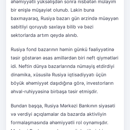
əhəmiyyətli yüksəlişdən sonra nisbətən mülayim
bir enişlə müşayiət olunub. Lakin buna
baxmayaraq, Rusiya bazarı gün ərzində müəyyən
sabitliyi qoruyub saxlaya bilib və bəzi
sektorlarda artım qeydə alınıb.
Rusiya fond bazarının həmin günkü fəaliyyətinə
təsir göstərən əsas amillərdən biri neft qiymətləri
idi. Neftin dünya bazarlarında nümayiş etdirdiyi
dinamika, xüsusilə Rusiya iqtisadiyyatı üçün
böyük əhəmiyyət daşıdığına görə, investorların
əhval-ruhiyyəsinə birbaşa təsir etmişdir.
Bundan başqa, Rusiya Mərkəzi Bankının siyasəti
və verdiyi açıqlamalar da bazarda aktivliyin
formalaşmasında əhəmiyyətli rol oynamışdır.