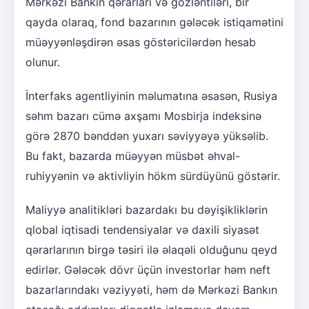
Mərkəzi Bankın qərarları və gözləntiləri, bir
qayda olaraq, fond bazarının gələcək istiqamətini
müəyyənləşdirən əsas göstəricilərdən hesab
olunur.
İnterfaks agentliyinin məlumatına əsasən, Rusiya
səhm bazarı cümə axşamı Mosbirja indeksinə
görə 2870 bənddən yuxarı səviyyəyə yüksəlib.
Bu fakt, bazarda müəyyən müsbət əhval-
ruhiyyənin və aktivliyin hökm sürdüyünü göstərir.
Maliyyə analitikləri bazardakı bu dəyişikliklərin
qlobal iqtisadi tendensiyalar və daxili siyasət
qərarlarının birgə təsiri ilə əlaqəli olduğunu qeyd
edirlər. Gələcək dövr üçün investorlar həm neft
bazarlarındakı vəziyyəti, həm də Mərkəzi Bankın