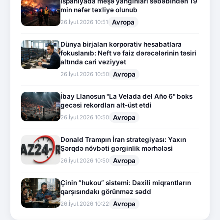
İspaniyada meşə yanğınları səbəbindən 19
min nəfər təxliyə olunub
Avropa
26.İyul.2026 10:51
Dünya birjaları korporativ hesabatlara
fokuslanıb: Neft və faiz dərəcələrinin təsiri
altında cari vəziyyət
Avropa
26.İyul.2026 10:50
İbay Llanosun "La Velada del Año 6" boks
gecəsi rekordları alt-üst etdi
Avropa
26.İyul.2026 10:50
Donald Trampın İran strategiyası: Yaxın
Şərqdə növbəti gərginlik mərhələsi
Avropa
26.İyul.2026 10:50
Çinin “hukou” sistemi: Daxili miqrantların
qarşısındakı görünməz sədd
Avropa
26.İyul.2026 10:22