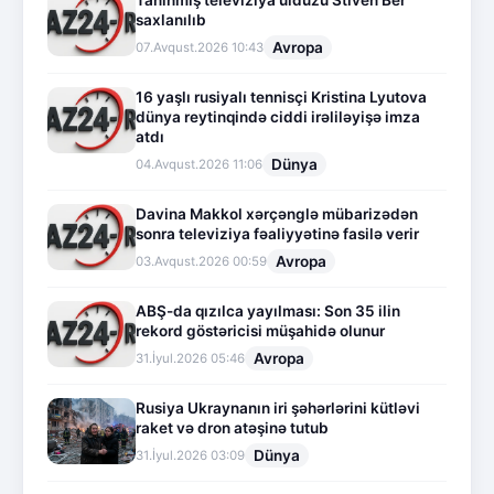
Tanınmış televiziya ulduzu Stiven Ber
saxlanılıb
Avropa
07.Avqust.2026 10:43
16 yaşlı rusiyalı tennisçi Kristina Lyutova
dünya reytinqində ciddi irəliləyişə imza
atdı
Dünya
04.Avqust.2026 11:06
Davina Makkol xərçənglə mübarizədən
sonra televiziya fəaliyyətinə fasilə verir
Avropa
03.Avqust.2026 00:59
ABŞ-da qızılca yayılması: Son 35 ilin
rekord göstəricisi müşahidə olunur
Avropa
31.İyul.2026 05:46
Rusiya Ukraynanın iri şəhərlərini kütləvi
raket və dron atəşinə tutub
Dünya
31.İyul.2026 03:09