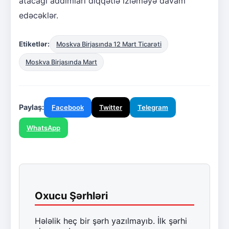
atacağı addımları diqqətlə izləməyə davam
edəcəklər.
Etiketlər:
Moskva Birjasında 12 Mart Ticarəti
Moskva Birjasında Mart
Paylaş:
Facebook
Twitter
Telegram
WhatsApp
Oxucu Şərhləri
Hələlik heç bir şərh yazılmayıb. İlk şərhi