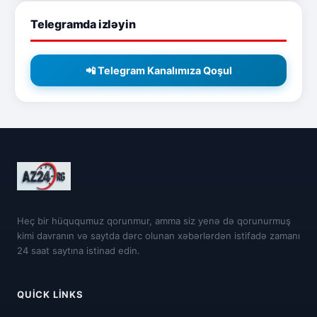
Telegramda izləyin
📲 Telegram Kanalımıza Qoşul
Heç bir hüququmuz qorunmur, amma siz yenə də qorunurmuş
kimi davranın və saytda dərc olunan xəbərlərdən istifadə zamanı
24 saat saytına istinad edin.
QUICK LINKS