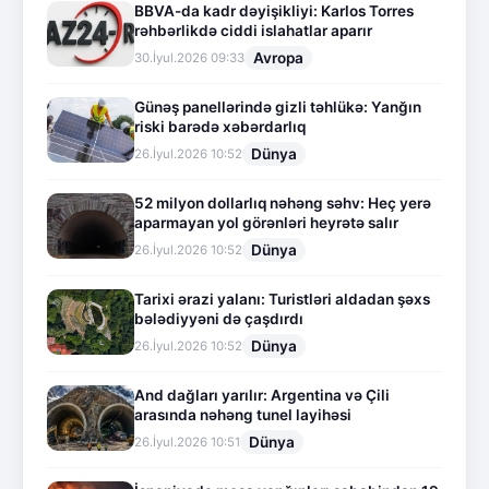
BBVA-da kadr dəyişikliyi: Karlos Torres
rəhbərlikdə ciddi islahatlar aparır
Avropa
30.İyul.2026 09:33
Günəş panellərində gizli təhlükə: Yanğın
riski barədə xəbərdarlıq
Dünya
26.İyul.2026 10:52
52 milyon dollarlıq nəhəng səhv: Heç yerə
aparmayan yol görənləri heyrətə salır
Dünya
26.İyul.2026 10:52
Tarixi ərazi yalanı: Turistləri aldadan şəxs
bələdiyyəni də çaşdırdı
Dünya
26.İyul.2026 10:52
And dağları yarılır: Argentina və Çili
arasında nəhəng tunel layihəsi
Dünya
26.İyul.2026 10:51