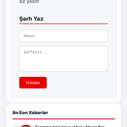
siz yazın!
Şərh Yaz
Göndər
Ən Son Xəbərlər