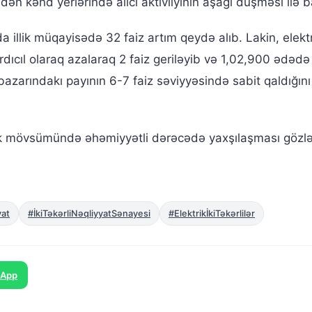
ən kənd yerlərində alıcı aktivliyinin aşağı düşməsi ilə ba
da illik müqayisədə 32 faiz artım qeydə alıb. Lakin, elekt
ardıcıl olaraq azalaraq 2 faiz geriləyib və 1,02,900 ədəd
azarındakı payının 6-7 faiz səviyyəsində sabit qaldığın
lik mövsümündə əhəmiyyətli dərəcədə yaxşılaşması gözlən
yat
#İkiTəkərliNəqliyyatSənayesi
#ElektrikİkiTəkərlilər
sApp