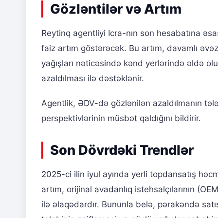
Gözləntilər və Artım
Reytinq agentliyi Icra-nın son hesabatına əsa
faiz artım göstərəcək. Bu artım, davamlı əv
yağışları nəticəsində kənd yerlərində əldə o
azaldılması ilə dəstəklənir.
Agentlik, ƏDV-də gözlənilən azaldılmanın təl
perspektivlərinin müsbət qaldığını bildirir.
Son Dövrdəki Trendlər
2025-ci ilin iyul ayında yerli topdansatış həc
artım, orijinal avadanlıq istehsalçılarının (
ilə əlaqədardır. Bununla belə, pərakəndə satı