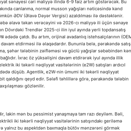
iyyat sənayesi cari maliyyə ilində 6-9 faiz artım göstərəcək. Bu
lakında canlanma, normal musson yağışları nəticəsində kənd
ümkün ƏDV (Əlavə Dəyər Vergisi) azaldılması ilə dəstəklənir.
ləbə əlavə təkan verəcəyini və 2026-cı maliyyə ili üçün sənaye
Son Dövrdəki Trendlər 2025-ci ilin iyul ayında yerli topdansatış
ाख ədədə çatdı. Bu artım, orijinal avadanlıq istehsalçılarının (OE
davam etdirməsi ilə əlaqədardır. Bununla belə, pərakəndə satış
lma, şəhər tələbinin zəifləməsi və güclü yağışlar səbəbindən kə
 bağlıdır. İxrac öz yüksəlişini davam etdirərək iyul ayında illik
ktrik iki təkərli nəqliyyat vasitələrinin (e2W) satışları ardıcıl
 ədədə düşüb. Agentlik, e2W-nin ümumi iki təkərli nəqliyyat
it qaldığını qeyd edir. Sələfi təhlillərə görə, pərakəndə tələbin
şılaşması gözlənilir.
ir, lakin mən bu pessimist yanaşmaya tam razı deyiləm. Bəli,
rikli iki təkərli nəqliyyat vasitələrinin satışındakı geriləmə
ilərə yalnız bu aspektdən baxmaqla bütöv mənzərəni görmək