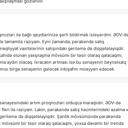
şılaşması gözlənilir.
qnozları ilə bağlı qeydlərinizə şərh bildirmək istəyərdim. ƏDV-d
i ilə tamamilə razıyam. Eyni zamanda, pərakəndə satış
 nəqliyyat vasitələrinin satışındakı geriləmə də diqqətəlayiqdir.
idə olunan yaxşılaşma mövsümi bir təsir olaraq qalacaqmı,
nla aydın olacaq. İxracatın artması isə bu sənayenin beynəlxalq
amısı birgə sənayenin gələcək inkişafını müəyyən edəcək.
t sənayesindəki artım proqnozları olduqca maraqlıdır. ƏDV-də
 fikri ilə razıyam. Lakin, pərakəndə satış həcmlərindəki azalma 
dəki geriləmə də diqqətəlayiqdir. Şənlik mövsümündə pərakəndə
u mövsümi bir təsir olaraq qalacaqmı, yoxsa davamlı bir trendə