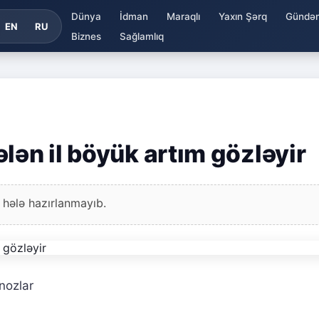
Dünya
İdman
Maraqlı
Yaxın Şərq
Gündə
EN
RU
Biznes
Sağlamlıq
lən il böyük artım gözləyir
 hələ hazırlanmayıb.
nozlar