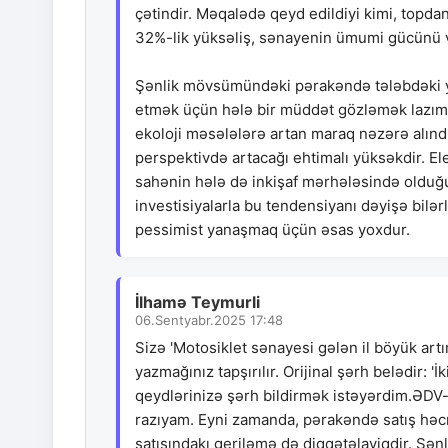
çətindir. Məqalədə qeyd edildiyi kimi, topd
32%-lik yüksəliş, sənayenin ümumi gücünü v
Şənlik mövsümündəki pərakəndə tələbdəki y
etmək üçün hələ bir müddət gözləmək lazımdı
ekoloji məsələlərə artan maraq nəzərə alındı
perspektivdə artacağı ehtimalı yüksəkdir. Elek
sahənin hələ də inkişaf mərhələsində olduğun
investisiyalarla bu tendensiyanı dəyişə bil
pessimist yanaşmaq üçün əsas yoxdur.
İlhamə Teymurli
06.Sentyabr.2025 17:48
Sizə 'Motosiklet sənayesi gələn il böyük artı
yazmağınız tapşırılır. Orijinal şərh belədir: '
qeydlərinizə şərh bildirmək istəyərdim.ƏDV-də
razıyam. Eyni zamanda, pərakəndə satış həcmlə
satışındakı geriləmə də diqqətəlayiqdir. 