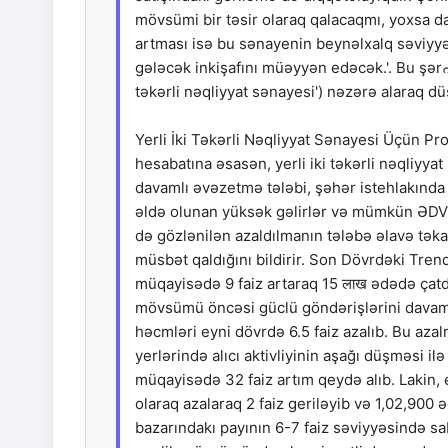
mövsümi bir təsir olaraq qalacaqmı, yoxsa da
artması isə bu sənayenin beynəlxalq səviyyə
gələcək inkişafını müəyyən edəcək.'. Bu şər
təkərli nəqliyyat sənayesi') nəzərə alaraq d
Yerli İki Təkərli Nəqliyyat Sənayesi Üçün Pr
hesabatına əsasən, yerli iki təkərli nəqliyyat
davamlı əvəzetmə tələbi, şəhər istehlakında
əldə olunan yüksək gəlirlər və mümkün ƏDV (
də gözlənilən azaldılmanın tələbə əlavə təka
müsbət qaldığını bildirir. Son Dövrdəki Trendl
müqayisədə 9 faiz artaraq 15 लाख ədədə çatdı.
mövsümü öncəsi güclü göndərişlərini davam 
həcmləri eyni dövrdə 6.5 faiz azalıb. Bu aza
yerlərində alıcı aktivliyinin aşağı düşməsi ilə
müqayisədə 32 faiz artım qeydə alıb. Lakin, ele
olaraq azalaraq 2 faiz geriləyib və 1,02,900
bazarındakı payının 6-7 faiz səviyyəsində sab