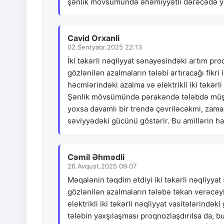
şənlik mövsümündə əhəmiyyətli dərəcədə yax
Cavid Orxanli
02.Sentyabr.2025 22:13
İki təkərli nəqliyyat sənayesindəki artım pro
gözlənilən azalmaların tələbi artıracağı fikr
həcmlərindəki azalma və elektrikli iki təkərli
Şənlik mövsümündə pərakəndə tələbdə müşah
yoxsa davamlı bir trendə çevriləcəkmi, zama
səviyyədəki gücünü göstərir. Bu amillərin h
Cəmil Əhmədli
26.Avqust.2025 09:07
Məqalənin təqdim etdiyi iki təkərli nəqliyya
gözlənilən azalmaların tələbə təkan verəcəyi
elektrikli iki təkərli nəqliyyat vasitələrin
tələbin yaxşılaşması proqnozlaşdırılsa da, b