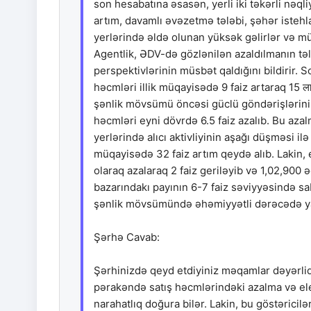
son hesabatına əsasən, yerli iki təkərli nəql
artım, davamlı əvəzetmə tələbi, şəhər isteh
yerlərində əldə olunan yüksək gəlirlər və m
Agentlik, ƏDV-də gözlənilən azaldılmanın tə
perspektivlərinin müsbət qaldığını bildirir. 
həcmləri illik müqayisədə 9 faiz artaraq 15 ल
şənlik mövsümü öncəsi güclü göndərişlərini 
həcmləri eyni dövrdə 6.5 faiz azalıb. Bu aza
yerlərində alıcı aktivliyinin aşağı düşməsi ilə
müqayisədə 32 faiz artım qeydə alıb. Lakin, ele
olaraq azalaraq 2 faiz geriləyib və 1,02,900
bazarındakı payının 6-7 faiz səviyyəsində sab
şənlik mövsümündə əhəmiyyətli dərəcədə yax
Şərhə Cavab:
Şərhinizdə qeyd etdiyiniz məqamlar dəyərlid
pərakəndə satış həcmlərindəki azalma və elekt
narahatlıq doğura bilər. Lakin, bu göstəric