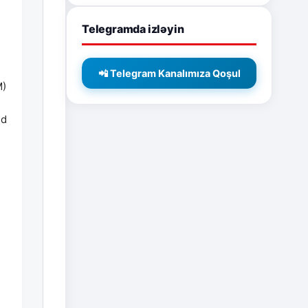
Telegramda izləyin
📲 Telegram Kanalımıza Qoşul
M)
nd