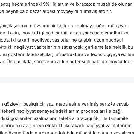
ansatış həcmlərindəki 9%-lik artım və ixracatda müşahidə olunan
ə beynəlxalq bazarlardakı mövqeyini nümayiş etdirir.
axşılaşmanın mövsümi bir təsir olub-olmayacağını müəyyən
r. Lakin, mövcud iqtisadi şərait, artan yanacaq qiymətləri və
qda, iki təkərli nəqliyyat vasitələrinə tələbin uzunmüddətli
trikli nəqliyyat vasitələrinin satışındakı geriləmə isə hələlik bu
u göstərir. İstehsalçılar, infrastruktura və texnologiyaya edilə
ərlər. Ümumilikdə, sənayenin artım potensialı hələ də mövcuddur
m gözləyir' başlıqlı bir yazı məqaləsinə verilmiş şərഹിə cavab
İki təkərli nəqliyyat sənayesindəki artım proqnozları ilə bağlı
ki gözlənilən azalmaların tələbi artıracağı fikri ilə tamamilə
rindəki azalma və elektrikli iki təkərli nəqliyyat vasitələrinin
Şənlik mövsümündə pərakəndə tələbdə müşahidə olunan yaxşılaş