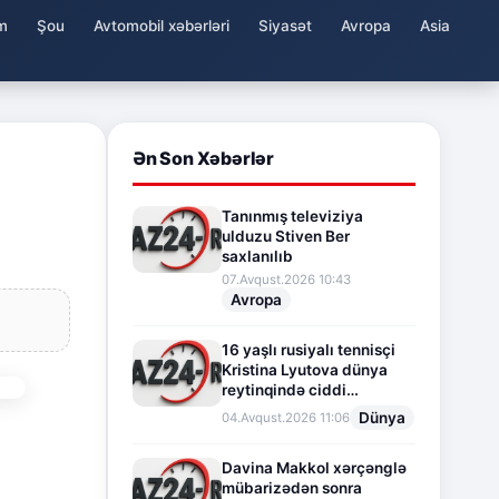
m
Şou
Avtomobil xəbərləri
Siyasət
Avropa
Asia
Ən Son Xəbərlər
Tanınmış televiziya
ulduzu Stiven Ber
saxlanılıb
07.Avqust.2026 10:43
Avropa
16 yaşlı rusiyalı tennisçi
Kristina Lyutova dünya
reytinqində ciddi
irəliləyişə imza atdı
Dünya
04.Avqust.2026 11:06
Davina Makkol xərçənglə
mübarizədən sonra