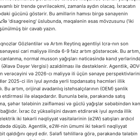
vamlı bir trendə çevriləcəkmi, zamanla aydın olacaq. İxracatın
dəki gücünü göstərir. Bu amillərin hamısı birgə sənayenin
ഹിə 'disagreeing' üslubunda, məqalənin əsas mövzusunu ('iki
üşünülmüş bir cavab yazın.
oqnozlar Gözləntilər və Artım Reytinq agentliyi Icra-nın son
 sənayesi cari maliyyə ilində 6-9 faiz artım göstərəcək. Bu artım,
 canlanma, normal musson yağışları nəticəsində kənd yerlərind
Əlavə Dəyər Vergisi) azaldılması ilə dəstəklənir. Agentlik, ƏDV
n verəcəyini və 2026-cı maliyyə ili üçün sənaye perspektivlərin
ər 2025-ci ilin iyul ayında yerli topdansatış həcmləri illik
 Bu artım, orijinal avadanlıq istehsalçılarının (OEM) şənlik
etdirməsi ilə əlaqədardır. Bununla belə, pərakəndə satış
lma, şəhər tələbinin zəifləməsi və güclü yağışlar səbəbindən kə
 bağlıdır. İxrac öz yüksəlişini davam etdirərək iyul ayında illik
ktrik iki təkərli nəqliyyat vasitələrinin (e2W) satışları ardıcıl
 ədədə düşüb. Agentlik, e2W-nin ümumi iki təkərli nəqliyyat
it qaldığını qeyd edir. Sələfi təhlillərə görə, pərakəndə tələbin