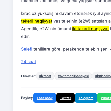
tələbinin zəifləməsi və güclü yağışlar səbəbind
İxrac öz yüksəlişini davam etdirərək iyul ayın
təkərli nəqliyyat
vasitələrinin (e2W) satışları 
Agentlik, e2W-nin ümumi
iki təkərli nəqliyyat
b
edir.
Sələfi
təhlillərə görə, pərakəndə tələbin şən
24 saat
Etiketlər:
#İxracat
#AvtomobilSənayesi
#İqtisadiy
Paylaş:
Facebook
Twitter
Telegram
What