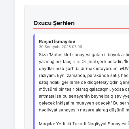
Oxucu Şərhləri
Rəşad İsmayılov
30.Sentyabr.2025 07:06
Sizə 'Motosiklet sənayesi gələn il böyük artı
yazmağınız tapşırılır. Orijinal şərh belədir: '
qeydlərinizə şərh bildirmək istəyərdim. ƏDV-d
razıyam. Eyni zamanda, pərakəndə satış həcmlə
satışındakı geriləmə də diqqətəlayiqdir. 
mövsümi bir təsir olaraq qalacaqmı, yoxsa da
artması isə bu sənayenin beynəlxalq səviyyə
gələcək inkişafını müəyyən edəcək.' Bu şərhi
nəqliyyat sənayesi') nəzərə alaraq düşünülm
Məqalə: Yerli İki Təkərli Nəqliyyat Sənayesi