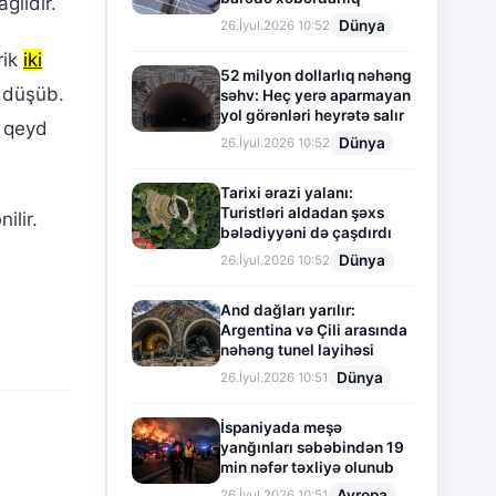
ğlıdır.
Dünya
26.İyul.2026 10:52
rik
iki
52 milyon dollarlıq nəhəng
ə düşüb.
səhv: Heç yerə aparmayan
yol görənləri heyrətə salır
ı qeyd
Dünya
26.İyul.2026 10:52
Tarixi ərazi yalanı:
Turistləri aldadan şəxs
ilir.
bələdiyyəni də çaşdırdı
Dünya
26.İyul.2026 10:52
And dağları yarılır:
Argentina və Çili arasında
nəhəng tunel layihəsi
Dünya
26.İyul.2026 10:51
İspaniyada meşə
yanğınları səbəbindən 19
min nəfər təxliyə olunub
Avropa
26.İyul.2026 10:51