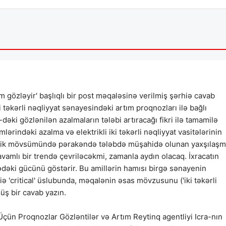
m gözləyir' başlıqlı bir post məqaləsinə verilmiş şərhiə cavab
İki təkərli nəqliyyat sənayesindəki artım proqnozları ilə bağlı
əki gözlənilən azalmaların tələbi artıracağı fikri ilə tamamilə
rindəki azalma və elektrikli iki təkərli nəqliyyat vasitələrinin
Şənlik mövsümündə pərakəndə tələbdə müşahidə olunan yaxşılaş
vamlı bir trendə çevriləcəkmi, zamanla aydın olacaq. İxracatın
dəki gücünü göstərir. Bu amillərin hamısı birgə sənayenin
ə 'critical' üslubunda, məqalənin əsas mövzusunu ('iki təkərli
üş bir cavab yazın.
 Üçün Proqnozlar Gözləntilər və Artım Reytinq agentliyi Icra-nın