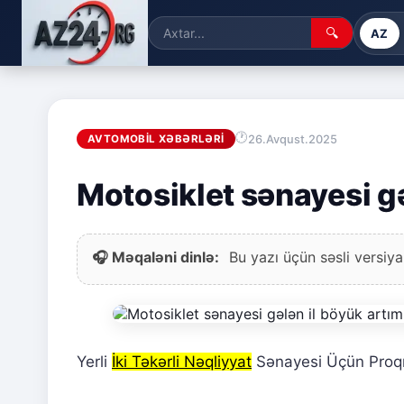
🔍
AZ
26.Avqust.2025
AVTOMOBIL XƏBƏRLƏRI
Motosiklet sənayesi gə
🎧 Məqaləni dinlə:
Bu yazı üçün səsli versiya
Yerli
İki Təkərli Nəqliyyat
Sənayesi Üçün Proq