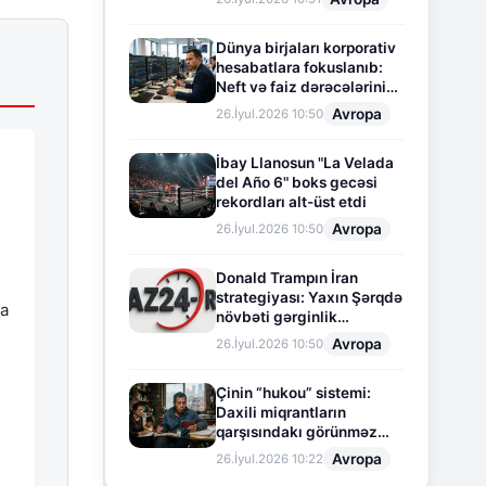
Dünya birjaları korporativ
hesabatlara fokuslanıb:
Neft və faiz dərəcələrinin
təsiri altında cari vəziyyət
Avropa
26.İyul.2026 10:50
İbay Llanosun "La Velada
del Año 6" boks gecəsi
rekordları alt-üst etdi
Avropa
26.İyul.2026 10:50
Donald Trampın İran
strategiyası: Yaxın Şərqdə
ma
növbəti gərginlik
mərhələsi
Avropa
26.İyul.2026 10:50
Çinin “hukou” sistemi:
Daxili miqrantların
qarşısındakı görünməz
sədd
Avropa
26.İyul.2026 10:22