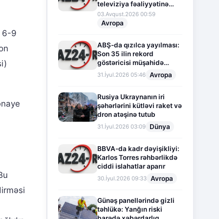
televiziya fəaliyyətinə
fasilə verir
03.Avqust.2026 00:59
Avropa
ə 6-9
ABŞ-da qızılca yayılması:
son
Son 35 ilin rekord
göstəricisi müşahidə
i)
olunur
Avropa
31.İyul.2026 05:46
Rusiya Ukraynanın iri
sənaye
şəhərlərini kütləvi raket və
dron atəşinə tutub
Dünya
31.İyul.2026 03:09
BBVA-da kadr dəyişikliyi:
Karlos Torres rəhbərlikdə
ciddi islahatlar aparır
 Bu
Avropa
30.İyul.2026 09:33
dirməsi
Günəş panellərində gizli
təhlükə: Yanğın riski
barədə xəbərdarlıq