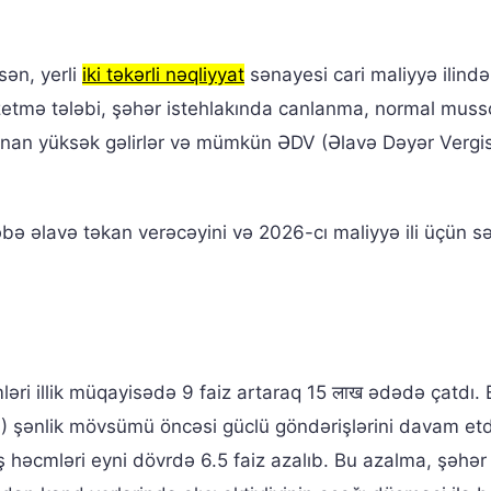
sən, yerli
iki təkərli nəqliyyat
sənayesi cari maliyyə ilind
əzetmə tələbi, şəhər istehlakında canlanma, normal mus
lunan yüksək gəlirlər və mümkün ƏDV (Əlavə Dəyər Vergis
əbə əlavə təkan verəcəyini və 2026-cı maliyyə ili üçün 
mləri illik müqayisədə 9 faiz artaraq 15 लाख ədədə çatdı.
OEM) şənlik mövsümü öncəsi güclü göndərişlərini davam et
ş həcmləri eyni dövrdə 6.5 faiz azalıb. Bu azalma, şəhər