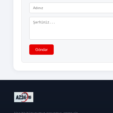
Göndər