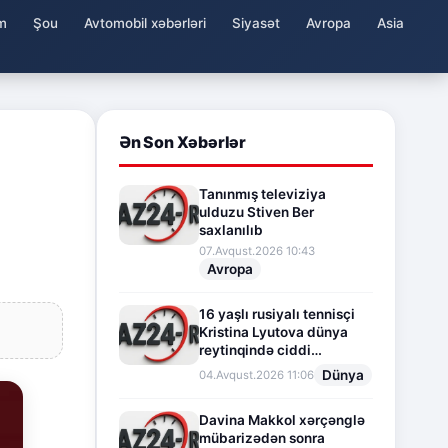
m
Şou
Avtomobil xəbərləri
Siyasət
Avropa
Asia
Ən Son Xəbərlər
Tanınmış televiziya
ulduzu Stiven Ber
saxlanılıb
07.Avqust.2026 10:43
Avropa
16 yaşlı rusiyalı tennisçi
Kristina Lyutova dünya
reytinqində ciddi
irəliləyişə imza atdı
Dünya
04.Avqust.2026 11:06
Davina Makkol xərçənglə
mübarizədən sonra