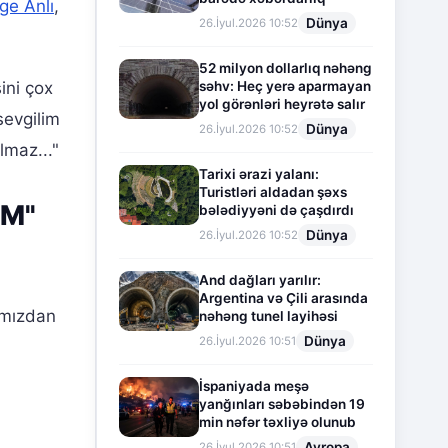
ge Anlı
,
Dünya
26.İyul.2026 10:52
52 milyon dollarlıq nəhəng
səhv: Heç yerə aparmayan
ini çox
yol görənləri heyrətə salır
sevgilim
Dünya
26.İyul.2026 10:52
lmaz..."
Tarixi ərazi yalanı:
Turistləri aldadan şəxs
ƏM"
bələdiyyəni də çaşdırdı
Dünya
26.İyul.2026 10:52
And dağları yarılır:
Argentina və Çili arasında
amızdan
nəhəng tunel layihəsi
Dünya
26.İyul.2026 10:51
İspaniyada meşə
yanğınları səbəbindən 19
min nəfər təxliyə olunub
Avropa
26.İyul.2026 10:51