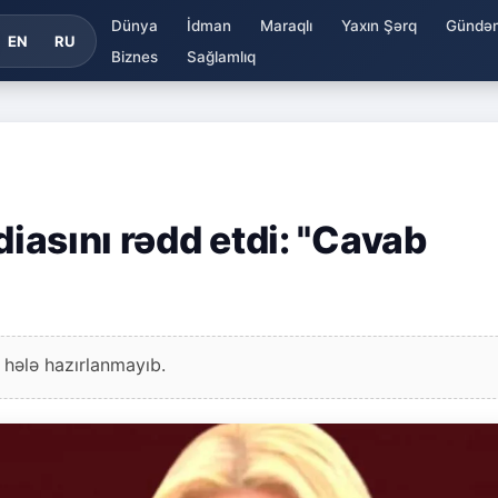
Dünya
İdman
Maraqlı
Yaxın Şərq
Gündə
EN
RU
Biznes
Sağlamlıq
diasını rədd etdi: "Cavab
 hələ hazırlanmayıb.