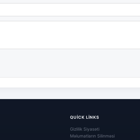
QUICK LINKS
Gizlilik Siyasəti
Məlumatların Silinməsi