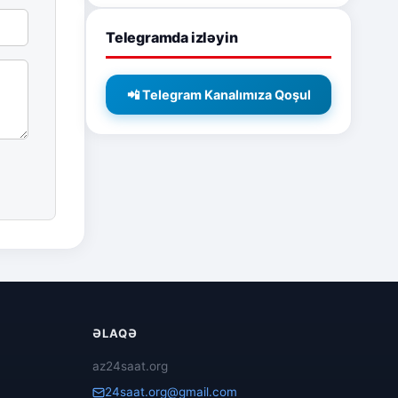
Telegramda izləyin
📲 Telegram Kanalımıza Qoşul
ƏLAQƏ
az24saat.org
24saat.org@gmail.com