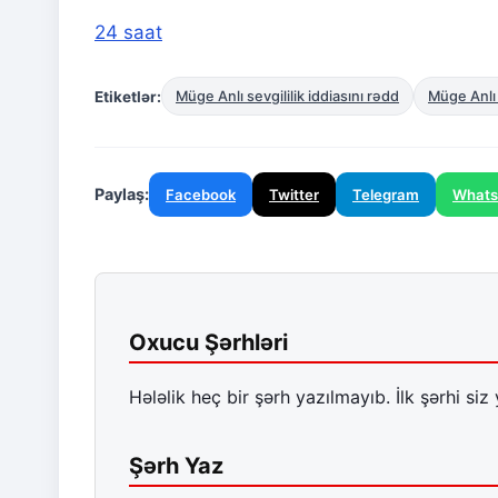
24 saat
Etiketlər:
Müge Anlı sevgililik iddiasını rədd
Müge Anlı 
Paylaş:
Facebook
Twitter
Telegram
What
Oxucu Şərhləri
Hələlik heç bir şərh yazılmayıb. İlk şərhi siz 
Şərh Yaz