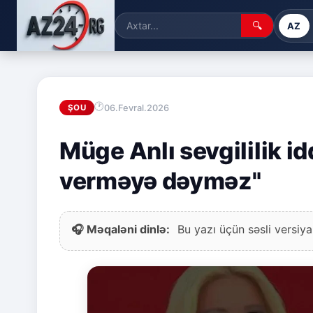
🔍
AZ
06.Fevral.2026
ŞOU
Müge Anlı sevgililik id
verməyə dəyməz"
🎧 Məqaləni dinlə:
Bu yazı üçün səsli versiya