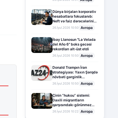
Dünya birjaları korporativ
hesabatlara fokuslanıb:
Neft və faiz dərəcələrinin
təsiri altında cari vəziyyət
Avropa
26.İyul.2026 10:50
İbay Llanosun "La Velada
del Año 6" boks gecəsi
rekordları alt-üst etdi
Avropa
26.İyul.2026 10:50
Donald Trampın İran
strategiyası: Yaxın Şərqdə
növbəti gərginlik
mərhələsi
Avropa
26.İyul.2026 10:50
Çinin “hukou” sistemi:
Daxili miqrantların
qarşısındakı görünməz
sədd
Avropa
26.İyul.2026 10:22