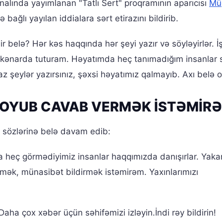
alında yayımlanan "Tatlı Sert" proqramının aparıcısı
Mü
ə bağlı yayılan iddialara sərt etirazını bildirib.
r belə? Hər kəs haqqında hər şeyi yazır və söyləyirlər. İş
n kənarda tuturam. Həyatımda heç tanımadığım insanlar 
 şeylər yazırsınız, şəxsi həyatımız qalmayıb. Axı belə o
QOYUB CAVAB VERMƏK İSTƏMİR
sözlərinə belə davam edib:
da heç görmədiyimiz insanlar haqqımızda danışırlar. Yak
mək, münasibət bildirmək istəmirəm. Yaxınlarımızı
aha çox xəbər üçün səhifəmizi izləyin.İndi rəy bildirin!