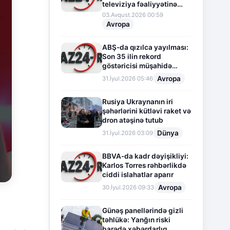
televiziya fəaliyyətinə
fasilə verir
03.Avqust.2026 00:59
Avropa
ABŞ-da qızılca yayılması:
Son 35 ilin rekord
göstəricisi müşahidə
olunur
Avropa
31.İyul.2026 05:46
Rusiya Ukraynanın iri
şəhərlərini kütləvi raket və
dron atəşinə tutub
Dünya
31.İyul.2026 03:09
BBVA-da kadr dəyişikliyi:
Karlos Torres rəhbərlikdə
ciddi islahatlar aparır
Avropa
30.İyul.2026 09:33
Günəş panellərində gizli
təhlükə: Yanğın riski
barədə xəbərdarlıq