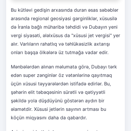
Bu kütləvi gedişin arxasında duran əsas səbəblər
arasında regional geosiyasi gərginliklər, xüsusilə
də İranla bağlı müharibə təhdidi və Dubayın yeni
vergi siyasəti, ələlxüsus da "xüsusi jet vergisi" yer
alır. Varlıların rahatlıq və təhlükəsizlik axtarışı
onları başqa ölkələrə üz tutmağa vadar edir.
Mənbələrdən alınan məlumata görə, Dubayı tərk
edən super zənginlər öz vətənlərinə qayıtmaq
üçün xüsusi təyyarələrdən istifadə edirlər. Bu,
şəhərin elit təbəqəsinin sürətli və qətiyyətli
şəkildə yola düşdüyünü göstərən aydın bir
əlamətdir. Xüsusi jetlərin sayının artması bu
köçün miqyasını daha da qabardır.