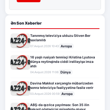
Ən Son Xəbərlər
Tanınmış televiziya ulduzu Stiven Ber
saxlanılıb
Avropa
07.Avqust.2026 10:43
16 yaşlı rusiyalı tennisçi Kristina Lyutova
dünya reytinqində ciddi irəliləyişə imza
atdı
Dünya
04.Avqust.2026 11:06
Davina Makkol xərçənglə mübarizədən
sonra televiziya fəaliyyətinə fasilə verir
Avropa
03.Avqust.2026 00:59
ABŞ-da qızılca yayılması: Son 35 ilin
rekord göstəricisi müşahidə olunur