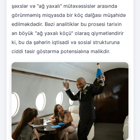
şəxslər və "ağ yaxalı" mütəxəssislər arasında
görünməmiş miqyasda bir köç dalğası müşahidə
edilməkdədir. Bəzi analitiklər bu prosesi tarixin
ən böyük "ağ yaxalı köçü" olaraq qiymətləndirir
ki, bu da şəhərin iqtisadi və sosial strukturuna
ciddi təsir göstərmə potensialına malikdir.