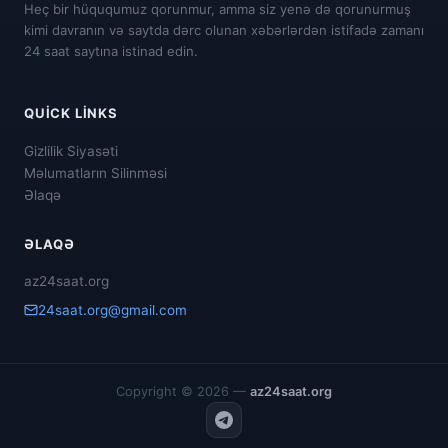
Heç bir hüququmuz qorunmur, amma siz yenə də qorunurmuş
kimi davranın və saytda dərc olunan xəbərlərdən istifadə zamanı
24 saat saytına istinad edin.
QUICK LINKS
Gizlilik Siyasəti
Məlumatların Silinməsi
Əlaqə
ƏLAQƏ
az24saat.org
24saat.org@gmail.com
Copyright © 2026 —
az24saat.org