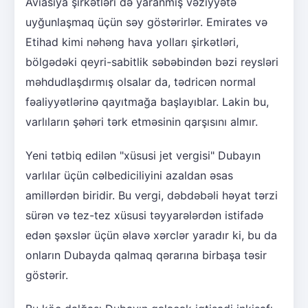
Aviasiya şirkətləri də yaranmış vəziyyətə
uyğunlaşmaq üçün səy göstərirlər. Emirates və
Etihad kimi nəhəng hava yolları şirkətləri,
bölgədəki qeyri-sabitlik səbəbindən bəzi reysləri
məhdudlaşdırmış olsalar da, tədricən normal
fəaliyyətlərinə qayıtmağa başlayıblar. Lakin bu,
varlıların şəhəri tərk etməsinin qarşısını almır.
Yeni tətbiq edilən "xüsusi jet vergisi" Dubayın
varlılar üçün cəlbediciliyini azaldan əsas
amillərdən biridir. Bu vergi, dəbdəbəli həyat tərzi
sürən və tez-tez xüsusi təyyarələrdən istifadə
edən şəxslər üçün əlavə xərclər yaradır ki, bu da
onların Dubayda qalmaq qərarına birbaşa təsir
göstərir.