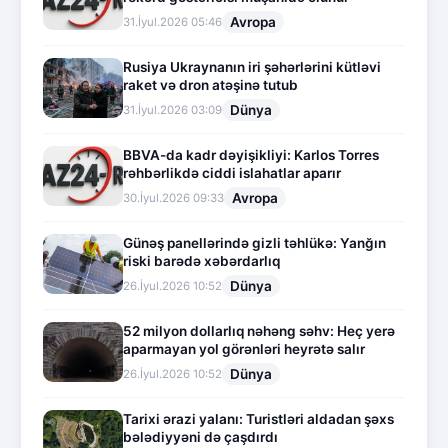
Avropa
31.İyul.2026 05:46
Rusiya Ukraynanın iri şəhərlərini kütləvi
raket və dron atəşinə tutub
Dünya
31.İyul.2026 03:09
BBVA-da kadr dəyişikliyi: Karlos Torres
rəhbərlikdə ciddi islahatlar aparır
Avropa
30.İyul.2026 09:33
Günəş panellərində gizli təhlükə: Yanğın
riski barədə xəbərdarlıq
Dünya
26.İyul.2026 10:52
52 milyon dollarlıq nəhəng səhv: Heç yerə
aparmayan yol görənləri heyrətə salır
Dünya
26.İyul.2026 10:52
Tarixi ərazi yalanı: Turistləri aldadan şəxs
bələdiyyəni də çaşdırdı