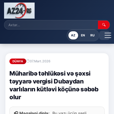
🔍
AZ
EN
RU
07.Mart.2026
DÜNYA
Müharibə təhlükəsi və şəxsi
təyyarə vergisi Dubaydan
varlıların kütləvi köçünə səbəb
olur
🎧 Məqaləni dinlə:
Bu yazı üçün səsli