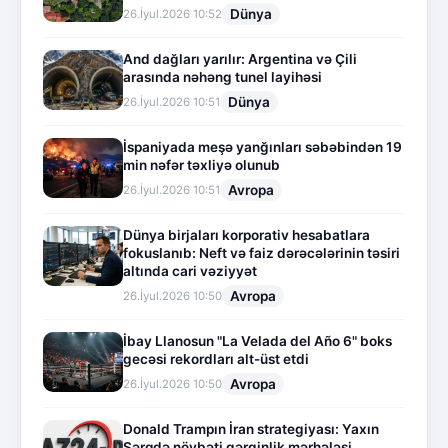
Dünya
26.İyul.2026 10:52
And dağları yarılır: Argentina və Çili
arasında nəhəng tunel layihəsi
Dünya
26.İyul.2026 10:51
İspaniyada meşə yanğınları səbəbindən 19
min nəfər təxliyə olunub
Avropa
26.İyul.2026 10:51
Dünya birjaları korporativ hesabatlara
fokuslanıb: Neft və faiz dərəcələrinin təsiri
altında cari vəziyyət
Avropa
26.İyul.2026 10:50
İbay Llanosun "La Velada del Año 6" boks
gecəsi rekordları alt-üst etdi
Avropa
26.İyul.2026 10:50
Donald Trampın İran strategiyası: Yaxın
Şərqdə növbəti gərginlik mərhələsi