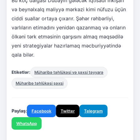
Bu köç dalğası Dubayın gələcək iqtisadi inkişafı
və beynəlxalq maliyyə mərkəzi kimi nüfuzu üçün
ciddi suallar ortaya çıxarır. Şəhər rəhbərliyi,
varlıların etimadını yenidən qazanmaq və onların
ölkəni tərk etməsinin qarşısını almaq məqsədilə
yeni strategiyalar hazırlamaq məcburiyyətində
qala bilər.
Etiketlər:
Müharibə təhlükəsi və şəxsi təyyarə
Müharibə təhlükəsi şəxsi
Paylaş:
Facebook
Twitter
Telegram
WhatsApp