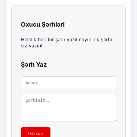
Oxucu Şərhləri
Hələlik heç bir şərh yazılmayıb. İlk şərhi
siz yazın!
Şərh Yaz
Göndər