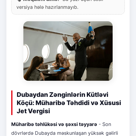
versiya hələ hazırlanmayıb.
Dubaydan Zənginlərin Kütləvi
Köçü: Müharibə Təhdidi və Xüsusi
Jet Vergisi
Müharibə təhlükəsi və şəxsi təyyarə
- Son
dövrlərdə Dubayda məskunlaşan yüksək gəlirli