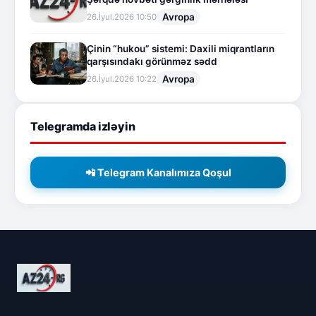
Avropa
26.İyul.2026 10:50
Çinin “hukou” sistemi: Daxili miqrantların
qarşısındakı görünməz sədd
Avropa
26.İyul.2026 10:22
Telegramda izləyin
📲 Telegram Kanalımıza Qoşul