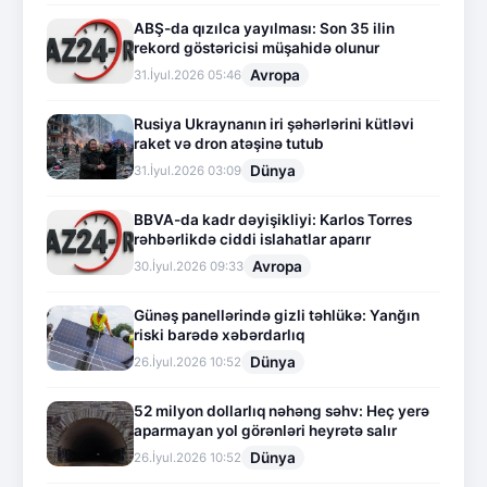
ABŞ-da qızılca yayılması: Son 35 ilin
rekord göstəricisi müşahidə olunur
Avropa
31.İyul.2026 05:46
Rusiya Ukraynanın iri şəhərlərini kütləvi
raket və dron atəşinə tutub
Dünya
31.İyul.2026 03:09
BBVA-da kadr dəyişikliyi: Karlos Torres
rəhbərlikdə ciddi islahatlar aparır
Avropa
30.İyul.2026 09:33
Günəş panellərində gizli təhlükə: Yanğın
riski barədə xəbərdarlıq
Dünya
26.İyul.2026 10:52
52 milyon dollarlıq nəhəng səhv: Heç yerə
aparmayan yol görənləri heyrətə salır
Dünya
26.İyul.2026 10:52