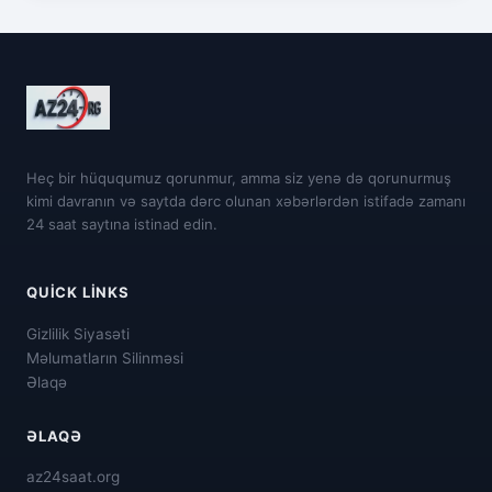
Heç bir hüququmuz qorunmur, amma siz yenə də qorunurmuş
kimi davranın və saytda dərc olunan xəbərlərdən istifadə zamanı
24 saat saytına istinad edin.
QUICK LINKS
Gizlilik Siyasəti
Məlumatların Silinməsi
Əlaqə
ƏLAQƏ
az24saat.org