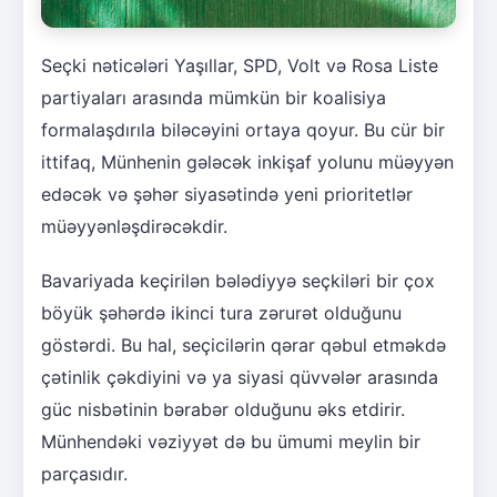
Seçki nəticələri Yaşıllar, SPD, Volt və Rosa Liste
partiyaları arasında mümkün bir koalisiya
formalaşdırıla biləcəyini ortaya qoyur. Bu cür bir
ittifaq, Münhenin gələcək inkişaf yolunu müəyyən
edəcək və şəhər siyasətində yeni prioritetlər
müəyyənləşdirəcəkdir.
Bavariyada keçirilən bələdiyyə seçkiləri bir çox
böyük şəhərdə ikinci tura zərurət olduğunu
göstərdi. Bu hal, seçicilərin qərar qəbul etməkdə
çətinlik çəkdiyini və ya siyasi qüvvələr arasında
güc nisbətinin bərabər olduğunu əks etdirir.
Münhendəki vəziyyət də bu ümumi meylin bir
parçasıdır.