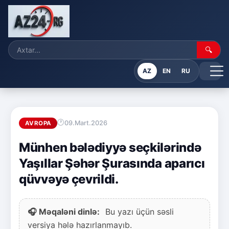
🔍
AZ
EN
RU
09.Mart.2026
AVROPA
Münhen bələdiyyə seçkilərində
Yaşıllar Şəhər Şurasında aparıcı
qüvvəyə çevrildi.
🎧 Məqaləni dinlə:
Bu yazı üçün səsli
versiya hələ hazırlanmayıb.