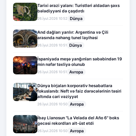
Tarixi ərazi yalanı: Turistləri aldadan şəxs
bələdiyyəni də çaşdırdı
Dünya
26.İyul.2026 10:52
And dağları yarılır: Argentina və Çili
arasında nəhəng tunel layihəsi
Dünya
26.İyul.2026 10:51
İspaniyada meşə yanğınları səbəbindən 19
min nəfər təxliyə olunub
Avropa
26.İyul.2026 10:51
Dünya birjaları korporativ hesabatlara
fokuslanıb: Neft və faiz dərəcələrinin təsiri
altında cari vəziyyət
Avropa
26.İyul.2026 10:50
İbay Llanosun "La Velada del Año 6" boks
gecəsi rekordları alt-üst etdi
Avropa
26.İyul.2026 10:50