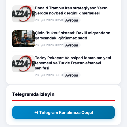
Donald Trampın İran strategiyası: Yaxın
Şərqdə növbəti gərginlik mərhələsi
Avropa
26.İyul.2026 10:50
Çinin “hukou” sistemi: Daxili miqrantların
qarşısındakı görünməz sədd
Avropa
26.İyul.2026 10:22
Tadey Pokaçar: Velosiped idmanının yeni
fenomeni və Tur de Fransın əfsanəvi
səhifəsi
Avropa
26.İyul.2026 09:31
Telegramda izləyin
📲 Telegram Kanalımıza Qoşul