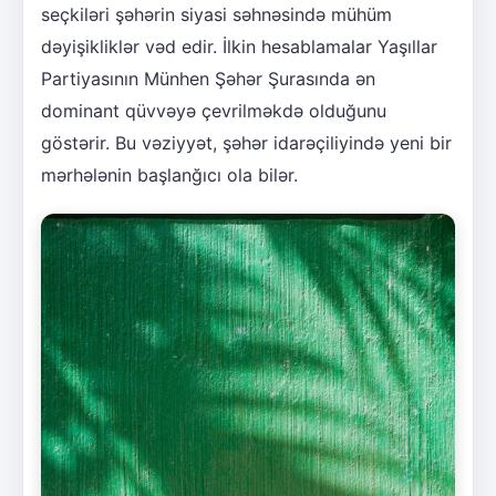
seçkiləri şəhərin siyasi səhnəsində mühüm
dəyişikliklər vəd edir. İlkin hesablamalar Yaşıllar
Partiyasının Münhen Şəhər Şurasında ən
dominant qüvvəyə çevrilməkdə olduğunu
göstərir. Bu vəziyyət, şəhər idarəçiliyində yeni bir
mərhələnin başlanğıcı ola bilər.