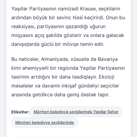
Yaşıllar Partiyasının namizədi Krause, seçkilərin
ardından böyük bir sevinc hissi keçirirdi. Onun bu
reaksiyası, partiyasının qazandığı uğurun
miqyasını açıq şəkildə göstərir və onlara gələcək
danışıqlarda güclü bir mövqe təmin edir.
Bu nəticələr, Almaniyada, xüsusilə də Bavariya
kimi əhəmiyyətli bir regionda Yaşıllar Partiyasının
təsirinin artdığını bir daha təsdiqləyir. Ekoloji
məsələlər və davamlı inkişaf gündəliyi seçicilər
arasında getdikcə daha geniş dəstək tapır.
Etiketlər:
Münhen bələdiyyə seçkilərində Yaşıllar Şəhər
Münhen bələdiyyə seçkilərində