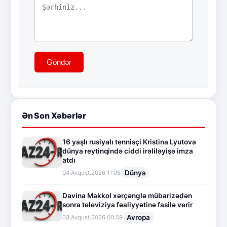
Göndər
Ən Son Xəbərlər
16 yaşlı rusiyalı tennisçi Kristina Lyutova
dünya reytinqində ciddi irəliləyişə imza
atdı
Dünya
04.Avqust.2026 11:06
Davina Makkol xərçənglə mübarizədən
sonra televiziya fəaliyyətinə fasilə verir
Avropa
03.Avqust.2026 00:59