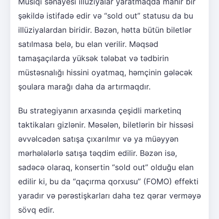
Musiqi sənayesi illüziyalar yaratmaqda mahir bir
şəkildə istifadə edir və “sold out” statusu da bu
illüziyalardan biridir. Bəzən, hətta bütün biletlər
satılmasa belə, bu elan verilir. Məqsəd
tamaşaçılarda yüksək tələbat və tədbirin
müstəsnalığı hissini oyatmaq, həmçinin gələcək
şoulara marağı daha da artırmaqdır.
Bu strategiyanın arxasında çeşidli marketinq
taktikaları gizlənir. Məsələn, biletlərin bir hissəsi
əvvəlcədən satışa çıxarılmır və ya müəyyən
mərhələlərlə satışa təqdim edilir. Bəzən isə,
sadəcə olaraq, konsertin “sold out” olduğu elan
edilir ki, bu da “qaçırma qorxusu” (FOMO) effekti
yaradır və pərəstişkarları daha tez qərar verməyə
sövq edir.