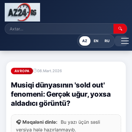
🔍
AZ
EN
RU
08.Mart.2026
AVROPA
Musiqi dünyasının 'sold out'
fenomeni: Gerçək uğur, yoxsa
aldadıcı görüntü?
🎧 Məqaləni dinlə:
Bu yazı üçün səsli
versiya hələ hazırlanmayıb.