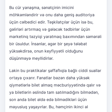
Bu cür yanaşma, sənətçinin imicini
möhkəmləndirir və onu daha geniş auditoriya
üçün cəlbedici edir. Təşkilatçılar üçün isə bu,
gəlirləri artırmaq və gələcək tədbirlər üçün
marketinq təzyiqi yaratmaq baxımından səmərəli
bir üsuldur. İnsanlar, əgər bir şeyə tələbat
yüksəkdirsə, onun keyfiyyətli olduğunu
düşünməyə meyllidirlər.
Lakin bu praktikalar şəffaflıqla bağlı ciddi suallar
ortaya çıxarır. Fanatlar bəzən daha yüksək
qiymətlərlə bilet almaq məcburiyyətində qalır və
ya biletlərin əslində tam satılmadığını bilmədən,
son anda bilet əldə edə bilmədikləri üçün
məyusluq yaşayırlar. Bu, həmçinin ikinci əl