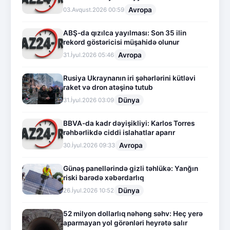
Avropa
03.Avqust.2026 00:59
ABŞ-da qızılca yayılması: Son 35 ilin
rekord göstəricisi müşahidə olunur
Avropa
31.İyul.2026 05:46
Rusiya Ukraynanın iri şəhərlərini kütləvi
raket və dron atəşinə tutub
Dünya
31.İyul.2026 03:09
BBVA-da kadr dəyişikliyi: Karlos Torres
rəhbərlikdə ciddi islahatlar aparır
Avropa
30.İyul.2026 09:33
Günəş panellərində gizli təhlükə: Yanğın
riski barədə xəbərdarlıq
Dünya
26.İyul.2026 10:52
52 milyon dollarlıq nəhəng səhv: Heç yerə
aparmayan yol görənləri heyrətə salır