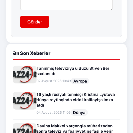
Göndər
Ən Son Xəbərlər
Tanınmış televiziya ulduzu Stiven Ber
saxlanılıb
Avropa
07.Avqust.2026 10:43
16 yaşlı rusiyalı tennisçi Kristina Lyutova
dünya reytinqində ciddi irəliləyişə imza
atdı
Dünya
04.Avqust.2026 11:06
Davina Makkol xərçənglə mübarizədən
sonra televiziya fəaliyyətinə fasilə verir