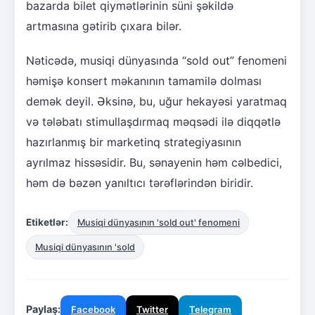
bazarda bilet qiymətlərinin süni şəkildə
artmasına gətirib çıxara bilər.
Nəticədə, musiqi dünyasında “sold out” fenomeni
həmişə konsert məkanının tamamilə dolması
demək deyil. Əksinə, bu, uğur hekayəsi yaratmaq
və tələbatı stimullaşdırmaq məqsədi ilə diqqətlə
hazırlanmış bir marketinq strategiyasının
ayrılmaz hissəsidir. Bu, sənayenin həm cəlbedici,
həm də bəzən yanıltıcı tərəflərindən biridir.
Etiketlər:
Musiqi dünyasının 'sold out' fenomeni
Musiqi dünyasının 'sold
Paylaş:
Facebook
Twitter
Telegram