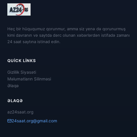
Heç bir hüququmuz qorunmur, amma siz yenə də qorunurmuş
kimi davranın və saytda dərc olunan xəbərlərdən istifadə zamanı
24 saat saytına istinad edin.
QUICK LINKS
Gizlilik Siyasəti
Məlumatların Silinməsi
Əlaqə
ƏLAQƏ
az24saat.org
24saat.org@gmail.com