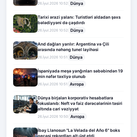
Dünya
26.İyul.2026 10:52
Tarixi ərazi yalanı: Turistləri aldadan şəxs
bələdiyyəni də çaşdırdı
Dünya
26.İyul.2026 10:52
And dağları yarılır: Argentina və Çili
arasında nəhəng tunel layihəsi
Dünya
26.İyul.2026 10:51
İspaniyada meşə yanğınları səbəbindən 19
min nəfər təxliyə olunub
Avropa
26.İyul.2026 10:51
Dünya birjaları korporativ hesabatlara
fokuslanıb: Neft və faiz dərəcələrinin təsiri
altında cari vəziyyət
Avropa
26.İyul.2026 10:50
İbay Llanosun "La Velada del Año 6" boks
gecəsi rekordları alt-üst etdi