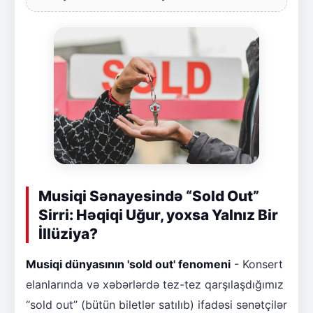
Musiqi Sənayesində “Sold Out”
Sirri: Həqiqi Uğur, yoxsa Yalnız Bir
İllüziya?
Musiqi dünyasının 'sold out' fenomeni
- Konsert
elanlarında və xəbərlərdə tez-tez qarşılaşdığımız
“sold out” (bütün biletlər satılıb) ifadəsi sənətçilər