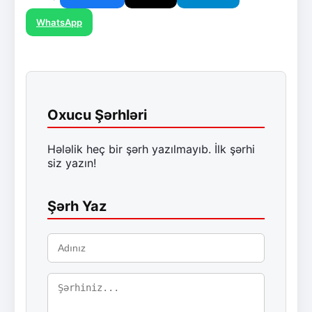
WhatsApp
Oxucu Şərhləri
Hələlik heç bir şərh yazılmayıb. İlk şərhi
siz yazın!
Şərh Yaz