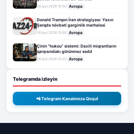
Avropa
26.İyul.2026 10:50
Donald Trampın İran strategiyası: Yaxın
Şərqdə növbəti gərginlik mərhələsi
Avropa
26.İyul.2026 10:50
Çinin “hukou” sistemi: Daxili miqrantların
qarşısındakı görünməz sədd
Avropa
26.İyul.2026 10:22
Telegramda izləyin
📲 Telegram Kanalımıza Qoşul