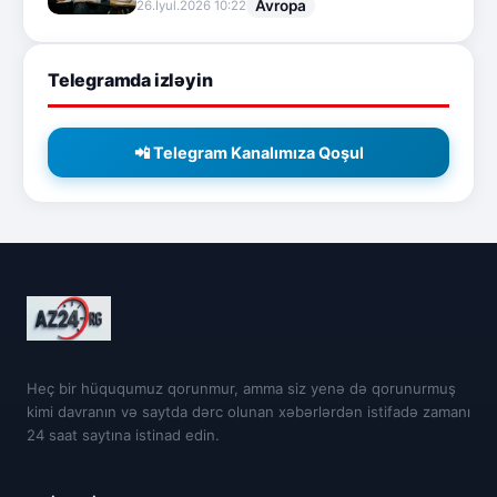
Avropa
26.İyul.2026 10:22
Telegramda izləyin
📲 Telegram Kanalımıza Qoşul
Heç bir hüququmuz qorunmur, amma siz yenə də qorunurmuş
kimi davranın və saytda dərc olunan xəbərlərdən istifadə zamanı
24 saat saytına istinad edin.