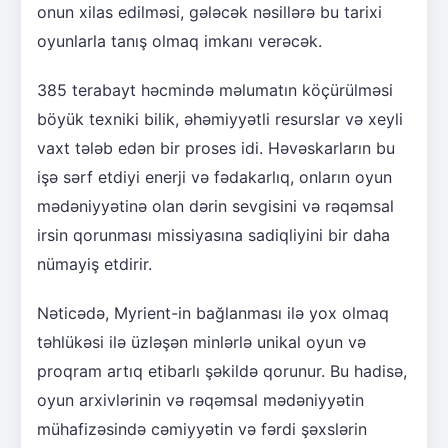
onun xilas edilməsi, gələcək nəsillərə bu tarixi
oyunlarla tanış olmaq imkanı verəcək.
385 terabayt həcmində məlumatın köçürülməsi
böyük texniki bilik, əhəmiyyətli resurslar və xeyli
vaxt tələb edən bir proses idi. Həvəskarların bu
işə sərf etdiyi enerji və fədakarlıq, onların oyun
mədəniyyətinə olan dərin sevgisini və rəqəmsal
irsin qorunması missiyasına sadiqliyini bir daha
nümayiş etdirir.
Nəticədə, Myrient-in bağlanması ilə yox olmaq
təhlükəsi ilə üzləşən minlərlə unikal oyun və
proqram artıq etibarlı şəkildə qorunur. Bu hadisə,
oyun arxivlərinin və rəqəmsal mədəniyyətin
mühafizəsində cəmiyyətin və fərdi şəxslərin