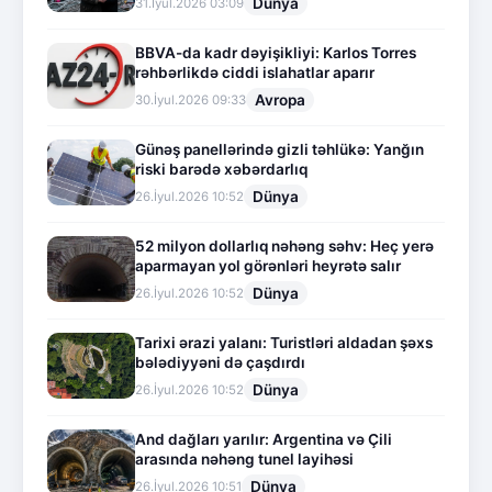
Dünya
31.İyul.2026 03:09
BBVA-da kadr dəyişikliyi: Karlos Torres
rəhbərlikdə ciddi islahatlar aparır
Avropa
30.İyul.2026 09:33
Günəş panellərində gizli təhlükə: Yanğın
riski barədə xəbərdarlıq
Dünya
26.İyul.2026 10:52
52 milyon dollarlıq nəhəng səhv: Heç yerə
aparmayan yol görənləri heyrətə salır
Dünya
26.İyul.2026 10:52
Tarixi ərazi yalanı: Turistləri aldadan şəxs
bələdiyyəni də çaşdırdı
Dünya
26.İyul.2026 10:52
And dağları yarılır: Argentina və Çili
arasında nəhəng tunel layihəsi
Dünya
26.İyul.2026 10:51