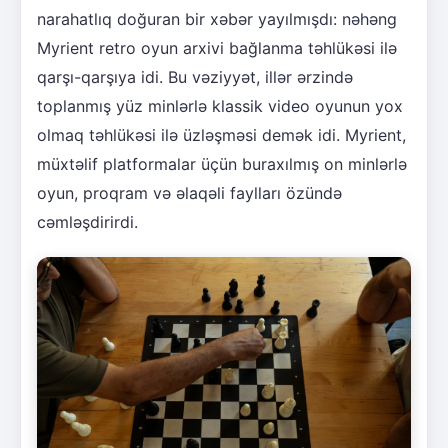
narahatlıq doğuran bir xəbər yayılmışdı: nəhəng
Myrient retro oyun arxivi bağlanma təhlükəsi ilə
qarşı-qarşıya idi. Bu vəziyyət, illər ərzində
toplanmış yüz minlərlə klassik video oyunun yox
olmaq təhlükəsi ilə üzləşməsi demək idi. Myrient,
müxtəlif platformalar üçün buraxılmış on minlərlə
oyun, proqram və əlaqəli faylları özündə
cəmləşdirirdi.