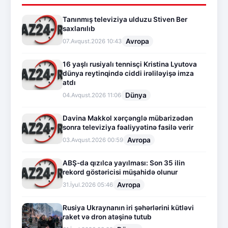
Tanınmış televiziya ulduzu Stiven Ber
saxlanılıb
Avropa
07.Avqust.2026 10:43
16 yaşlı rusiyalı tennisçi Kristina Lyutova
dünya reytinqində ciddi irəliləyişə imza
atdı
Dünya
04.Avqust.2026 11:06
Davina Makkol xərçənglə mübarizədən
sonra televiziya fəaliyyətinə fasilə verir
Avropa
03.Avqust.2026 00:59
ABŞ-da qızılca yayılması: Son 35 ilin
rekord göstəricisi müşahidə olunur
Avropa
31.İyul.2026 05:46
Rusiya Ukraynanın iri şəhərlərini kütləvi
raket və dron atəşinə tutub