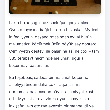
Lakin bu xoşagəlməz sonluğun qarşısı alındı.
Oyun dünyasına bağlı bir qrup həvəskar, Myrient-
in fəaliyyətini dayandırmasından əvvəl bütün
məlumatları köçürmək üçün böyük səy göstərdi.
Cəmiyyətin dəstəyi ilə onlar, nə az, nə çox – tam
385 terabayt həcmində məlumatı uğurla
köçürməyi bacardılar.
Bu təşəbbüs, sadəcə bir məlumat köçürmə
əməliyyatından daha çox, rəqəmsal irsin
qorunması baxımından böyük əhəmiyyət kəsb
edir. Myrient arxivi, video oyun sənayesinin
inkişafını əks etdirən əvəzsiz bir mənbə idi və