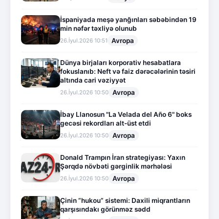
İspaniyada meşə yanğınları səbəbindən 19
min nəfər təxliyə olunub
Avropa
26.İyul.2026 10:51
Dünya birjaları korporativ hesabatlara
fokuslanıb: Neft və faiz dərəcələrinin təsiri
altında cari vəziyyət
Avropa
26.İyul.2026 10:50
İbay Llanosun "La Velada del Año 6" boks
gecəsi rekordları alt-üst etdi
Avropa
26.İyul.2026 10:50
Donald Trampın İran strategiyası: Yaxın
Şərqdə növbəti gərginlik mərhələsi
Avropa
26.İyul.2026 10:50
Çinin “hukou” sistemi: Daxili miqrantların
qarşısındakı görünməz sədd