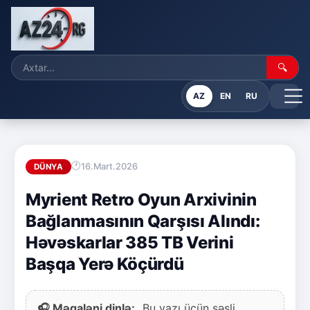
🔍
AZ
EN
RU
16.Mart.2026
DÜNYA
Myrient Retro Oyun Arxivinin
Bağlanmasının Qarşısı Alındı:
Həvəskarlar 385 TB Verini
Başqa Yerə Köçürdü
🎧 Məqaləni dinlə:
Bu yazı üçün səsli