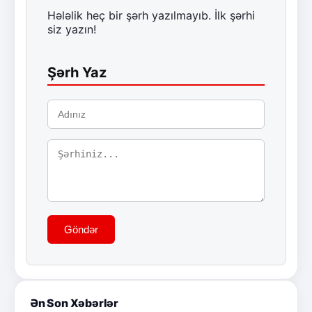
Hələlik heç bir şərh yazılmayıb. İlk şərhi
siz yazın!
Şərh Yaz
Göndər
Ən Son Xəbərlər