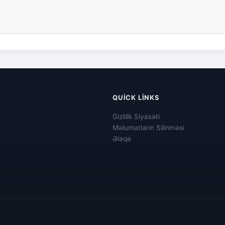
QUICK LINKS
Gizlilik Siyasəti
Məlumatların Silinməsi
Əlaqə