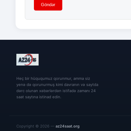
Göndər
Heç bir hüququmuz qorunmur, amma siz
yenə də qorunurmuş kimi davranın və saytda
dərc olunan xəbərlərdən istifadə zamanı 24
saat saytına istinad edin.
Copyright © 2026 —
az24saat.org