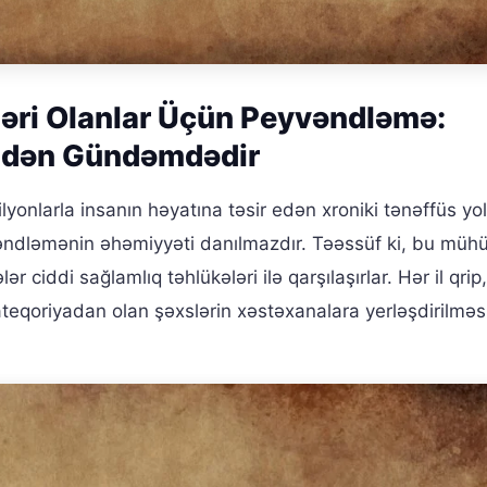
ləri Olanlar Üçün Peyvəndləmə:
idən Gündəmdədir
lyonlarla insanın həyatına təsir edən xroniki tənəffüs yol
yvəndləmənin əhəmiyyəti danılmazdır. Təəssüf ki, bu mü
r ciddi sağlamlıq təhlükələri ilə qarşılaşırlar. Hər il qrip,
ateqoriyadan olan şəxslərin xəstəxanalara yerləşdirilməs