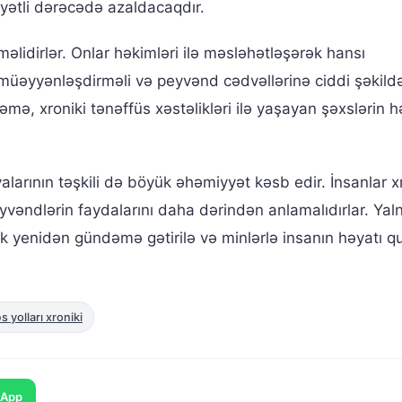
yətli dərəcədə azaldacaqdır.
məlidirlər. Onlar həkimləri ilə məsləhətləşərək hansı
müəyyənləşdirməli və peyvənd cədvəllərinə ciddi şəkild
ə, xroniki tənəffüs xəstəlikləri ilə yaşayan şəxslərin h
arının təşkili də böyük əhəmiyyət kəsb edir. İnsanlar xr
peyvəndlərin faydalarını daha dərindən anlamalıdırlar. Yaln
k yenidən gündəmə gətirilə və minlərlə insanın həyatı qu
 yolları xroniki
sApp