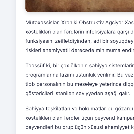
Mütəxəssislər, Xroniki Obstruktiv Ağciyər Xəst
xəstəlikləri olan fərdlərin infeksiyalara qarş
funksiyasını zəiflətdiyindən, adi bir soyuqdə
riskləri əhəmiyyətli dərəcədə minimuma endiri
Təəssüf ki, bir çox ölkənin səhiyyə sistemləri
proqramlarına lazımi üstünlük verilmir. Bu və
tibb personalının bu məsələyə yetərincə diqq
göstəriciləri istənilən səviyyədən aşağı qalır.
Səhiyyə təşkilatları və hökumətlər bu gözardı
xəstəlikləri olan fərdlər üçün peyvənd kampan
peyvəndləri bu qrup üçün xüsusi əhəmiyyət k