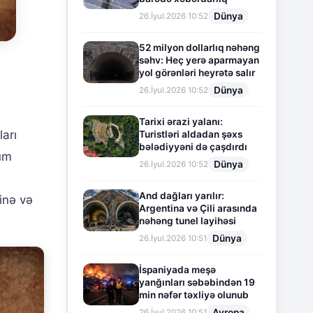
Dünya
26.İyul.2026 10:52
52 milyon dollarlıq nəhəng
səhv: Heç yerə aparmayan
yol görənləri heyrətə salır
Dünya
26.İyul.2026 10:52
Tarixi ərazi yalanı:
ları
Turistləri aldadan şəxs
bələdiyyəni də çaşdırdı
hüm
Dünya
26.İyul.2026 10:52
And dağları yarılır:
inə və
Argentina və Çili arasında
nəhəng tunel layihəsi
Dünya
26.İyul.2026 10:51
İspaniyada meşə
yanğınları səbəbindən 19
min nəfər təxliyə olunub
Avropa
26.İyul.2026 10:51