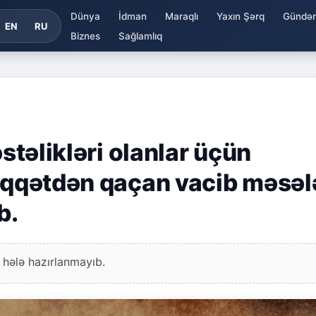
Dünya
İdman
Maraqlı
Yaxın Şərq
Gündə
EN
RU
Biznes
Sağlamlıq
əstəlikləri olanlar üçün
diqqətdən qaçan vacib məsəl
b.
 hələ hazırlanmayıb.