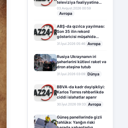
televiziya fəaliyyətinə
fasilə verir
03.Avqust.2026 00:59
Avropa
ABŞ-da qızılca yayılması:
Son 35 ilin rekord
göstəricisi müşahidə
olunur
Avropa
31.İyul.2026 05:46
Rusiya Ukraynanın iri
şəhərlərini kütləvi raket və
dron atəşinə tutub
Dünya
31.İyul.2026 03:09
BBVA-da kadr dəyişikliyi:
Karlos Torres rəhbərlikdə
ciddi islahatlar aparır
Avropa
30.İyul.2026 09:33
Günəş panellərində gizli
təhlükə: Yanğın riski
barədə xəbərdarlıq