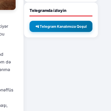
Telegramda izləyin
ciyər
📲 Telegram Kanalımıza Qoşul
 bu
nd
həm də
dlənmə
ənəffüs
aşı,