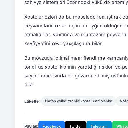
səhiyyə sistemləri üzərindəki yükü də əhəmiy
Xəstələr özləri də bu məsələdə fəal iştirak et
peyvəndlərin özləri üçün ən uyğun olduğunu 
etməlidirlər. Vaxtında və müntəzəm peyvəndləm
keyfiyyətini xeyli yaxşılaşdıra bilər.
Bu mövzuda ictimai maarifləndirmə kampaniyal
tənəffüs xəstəliklərinin yaratdığı riskləri və 
səylər nəticəsində bu gözardı edilmiş üstünlü
bilər.
Etiketlər:
Nəfəs yolları xroniki xəstəlikləri olanlar
Nəfəs
Paylaş:
Facebook
Twitter
Telegram
What