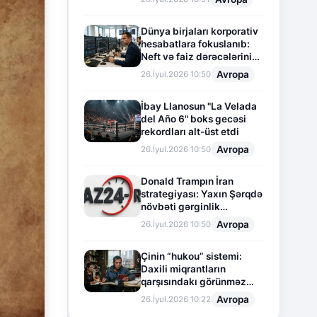
Dünya birjaları korporativ
hesabatlara fokuslanıb:
Neft və faiz dərəcələrinin
təsiri altında cari vəziyyət
Avropa
26.İyul.2026 10:50
İbay Llanosun "La Velada
del Año 6" boks gecəsi
rekordları alt-üst etdi
Avropa
26.İyul.2026 10:50
Donald Trampın İran
strategiyası: Yaxın Şərqdə
növbəti gərginlik
mərhələsi
Avropa
26.İyul.2026 10:50
Çinin “hukou” sistemi:
Daxili miqrantların
qarşısındakı görünməz
sədd
Avropa
26.İyul.2026 10:22