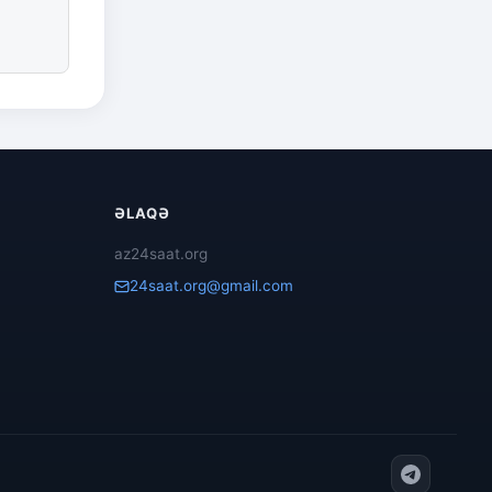
ƏLAQƏ
az24saat.org
24saat.org@gmail.com