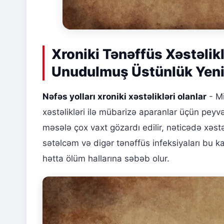
Xroniki Tənəffüs Xəstəlik
Unudulmuş Üstünlük Yen
Nəfəs yolları xroniki xəstəlikləri olanlar
- Mi
xəstəlikləri ilə mübarizə aparanlar üçün pe
məsələ çox vaxt gözardı edilir, nəticədə xəstələ
sətəlcəm və digər tənəffüs infeksiyaları bu k
hətta ölüm hallarına səbəb olur.