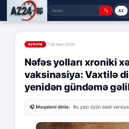
🔍
AZ
08.Mart.2026
AVROPA
Nəfəs yolları xroniki x
vaksinasiya: Vaxtilə 
yenidən gündəmə gəli
🎧 Məqaləni dinlə:
Bu yazı üçün səsli versiya