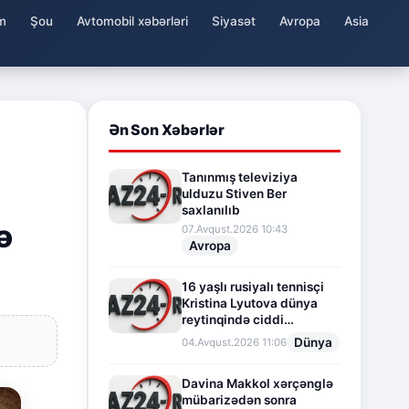
m
Şou
Avtomobil xəbərləri
Siyasət
Avropa
Asia
Ən Son Xəbərlər
Tanınmış televiziya
ulduzu Stiven Ber
saxlanılıb
ə
07.Avqust.2026 10:43
Avropa
16 yaşlı rusiyalı tennisçi
Kristina Lyutova dünya
reytinqində ciddi
irəliləyişə imza atdı
Dünya
04.Avqust.2026 11:06
Davina Makkol xərçənglə
mübarizədən sonra