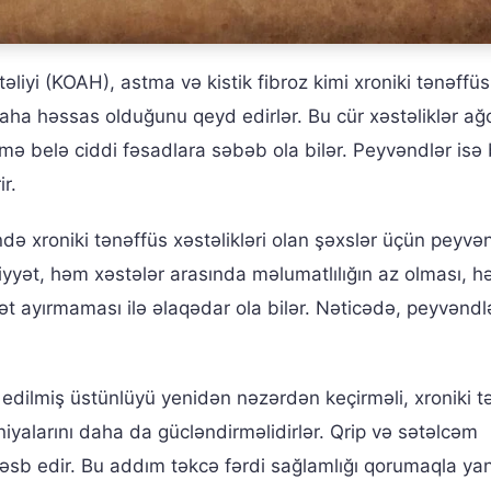
əliyi (KOAH), astma və kistik fibroz kimi xroniki tənəffüs
ı daha həssas olduğunu qeyd edirlər. Bu cür xəstəliklər ağ
ymə belə ciddi fəsadlara səbəb ola bilər. Peyvəndlər isə
r.
ndə xroniki tənəffüs xəstəlikləri olan şəxslər üçün peyvə
ziyyət, həm xəstələr arasında məlumatlılığın az olması, 
ət ayırmaması ilə əlaqədar ola bilər. Nəticədə, peyvən
 edilmiş üstünlüyü yenidən nəzərdən keçirməli, xroniki t
iyalarını daha da gücləndirməlidirlər. Qrip və sətəlcəm
əsb edir. Bu addım təkcə fərdi sağlamlığı qorumaqla yan