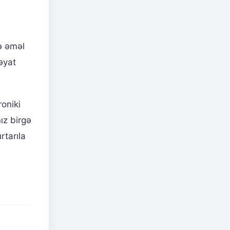
ə əməl
əyat
oniki
ız birgə
rtarıla