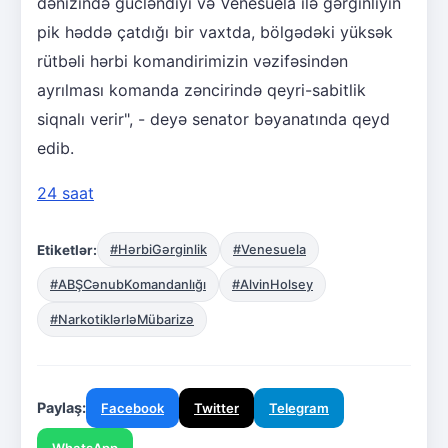
dənizində gücləndiyi və Venesuela ilə gərginliyin
pik həddə çatdığı bir vaxtda, bölgədəki yüksək
rütbəli hərbi komandirimizin vəzifəsindən
ayrılması komanda zəncirində qeyri-sabitlik
siqnalı verir", - deyə senator bəyanatında qeyd
edib.
24 saat
Etiketlər:
#HərbiGərginlik
#Venesuela
#ABŞCənubKomandanlığı
#AlvinHolsey
#NarkotiklərləMübarizə
Paylaş:
Facebook
Twitter
Telegram