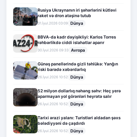
Rusiya Ukraynanın iri şəhərlərini kütləvi
raket və dron atəşinə tutub
Dünya
31.İyul.2026 03:09
BBVA-da kadr dəyişikliyi: Karlos Torres
rəhbərlikdə ciddi islahatlar aparır
Avropa
30.İyul.2026 09:33
Günəş panellərində gizli təhlükə: Yanğın
riski barədə xəbərdarlıq
Dünya
26.İyul.2026 10:52
52 milyon dollarlıq nəhəng səhv: Heç yerə
aparmayan yol görənləri heyrətə salır
Dünya
26.İyul.2026 10:52
Tarixi ərazi yalanı: Turistləri aldadan şəxs
bələdiyyəni də çaşdırdı
Dünya
26.İyul.2026 10:52