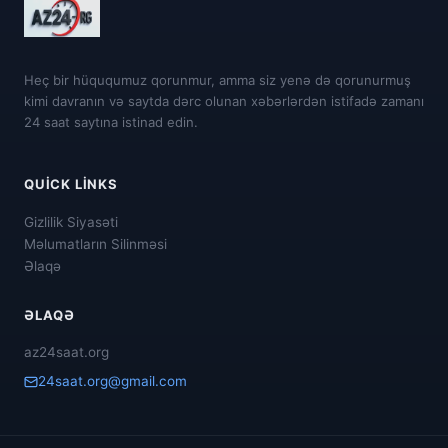
Heç bir hüququmuz qorunmur, amma siz yenə də qorunurmuş
kimi davranın və saytda dərc olunan xəbərlərdən istifadə zamanı
24 saat saytına istinad edin.
QUICK LINKS
Gizlilik Siyasəti
Məlumatların Silinməsi
Əlaqə
ƏLAQƏ
az24saat.org
24saat.org@gmail.com