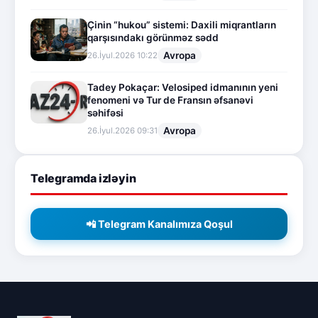
Çinin “hukou” sistemi: Daxili miqrantların
qarşısındakı görünməz sədd
Avropa
26.İyul.2026 10:22
Tadey Pokaçar: Velosiped idmanının yeni
fenomeni və Tur de Fransın əfsanəvi
səhifəsi
Avropa
26.İyul.2026 09:31
Telegramda izləyin
📲 Telegram Kanalımıza Qoşul