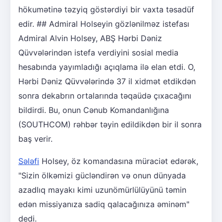
hökumətinə təzyiq göstərdiyi bir vaxta təsadüf
edir. ## Admiral Holseyin gözlənilməz istefası
Admiral Alvin Holsey, ABŞ Hərbi Dəniz
Qüvvələrindən istefa verdiyini sosial media
hesabında yayımladığı açıqlama ilə elan etdi. O,
Hərbi Dəniz Qüvvələrində 37 il xidmət etdikdən
sonra dekabrın ortalarında təqaüdə çıxacağını
bildirdi. Bu, onun Cənub Komandanlığına
(SOUTHCOM) rəhbər təyin edildikdən bir il sonra
baş verir.
Sələfi
Holsey, öz komandasına müraciət edərək,
"Sizin ölkəmizi gücləndirən və onun dünyada
azadlıq mayakı kimi uzunömürlülüyünü təmin
edən missiyanıza sadiq qalacağınıza əminəm"
dedi.