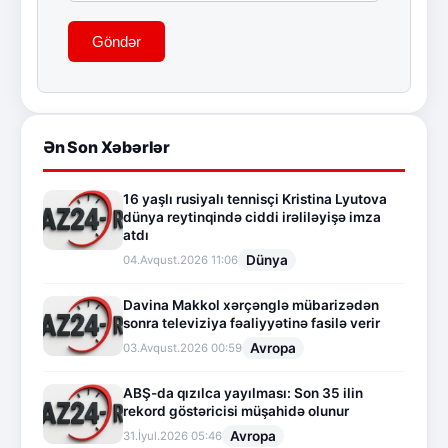
Göndər
Ən Son Xəbərlər
16 yaşlı rusiyalı tennisçi Kristina Lyutova
dünya reytinqində ciddi irəliləyişə imza
atdı
Dünya
04.Avqust.2026 11:06
Davina Makkol xərçənglə mübarizədən
sonra televiziya fəaliyyətinə fasilə verir
Avropa
03.Avqust.2026 00:59
ABŞ-da qızılca yayılması: Son 35 ilin
rekord göstəricisi müşahidə olunur
Avropa
31.İyul.2026 05:46