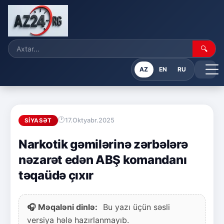
🔍
AZ
EN
RU
17.Oktyabr.2025
SIYASƏT
Narkotik gəmilərinə zərbələrə
nəzarət edən ABŞ komandanı
təqaüdə çıxır
🎧 Məqaləni dinlə:
Bu yazı üçün səsli
versiya hələ hazırlanmayıb.