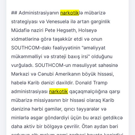
## Administrasiyanın
narkotik
lə mübarizə
strategiyası və Venesuela ilə artan gərginlik
Müdafiə naziri Pete Hegseth, Holseyə
xidmətlərinə görə təşəkkür etdi və onun
SOUTHCOM-dakı fəaliyyətinin "əməliyyat
mükəmməlliyi və strateji baxış irsi" olduğunu
vurğuladı. SOUTHCOM-un məsuliyyət sahəsinə
Mərkəzi və Cənubi Amerikanın böyük hissəsi,
habelə Karib dənizi daxildir. Donald Tramp
administrasiyası
narkotik
qaçaqmalçılığına qarşı
mübarizə missiyasının bir hissəsi olaraq Karib
dənizinə hərbi gəmilər, qırıcı təyyarələr və
minlərlə əsgər göndərdiyi üçün bu ərazi getdikcə
daha aktiv bir bölgəyə çevrilir. Ötən aydan bəri