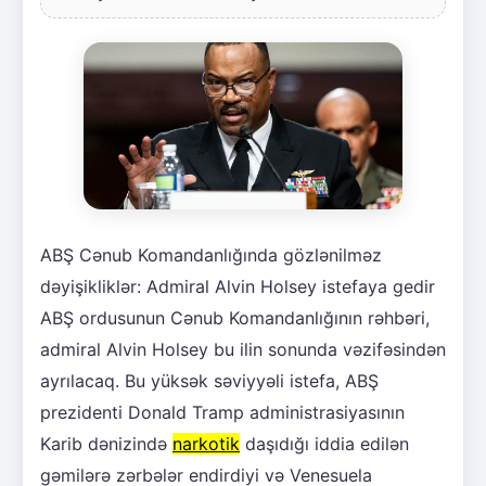
ABŞ Cənub Komandanlığında gözlənilməz
dəyişikliklər: Admiral Alvin Holsey istefaya gedir
ABŞ ordusunun Cənub Komandanlığının rəhbəri,
admiral Alvin Holsey bu ilin sonunda vəzifəsindən
ayrılacaq. Bu yüksək səviyyəli istefa, ABŞ
prezidenti Donald Tramp administrasiyasının
Karib dənizində
narkotik
daşıdığı iddia edilən
gəmilərə zərbələr endirdiyi və Venesuela