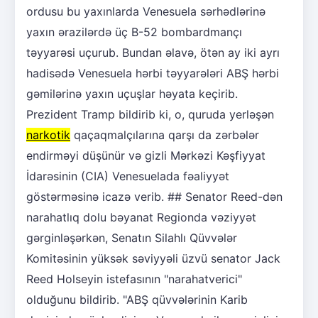
ordusu bu yaxınlarda Venesuela sərhədlərinə
yaxın ərazilərdə üç B-52 bombardmançı
təyyarəsi uçurub. Bundan əlavə, ötən ay iki ayrı
hadisədə Venesuela hərbi təyyarələri ABŞ hərbi
gəmilərinə yaxın uçuşlar həyata keçirib.
Prezident Tramp bildirib ki, o, quruda yerləşən
narkotik
qaçaqmalçılarına qarşı da zərbələr
endirməyi düşünür və gizli Mərkəzi Kəşfiyyat
İdarəsinin (CIA) Venesuelada fəaliyyət
göstərməsinə icazə verib. ## Senator Reed-dən
narahatlıq dolu bəyanat Regionda vəziyyət
gərginləşərkən, Senatın Silahlı Qüvvələr
Komitəsinin yüksək səviyyəli üzvü senator Jack
Reed Holseyin istefasının "narahatverici"
olduğunu bildirib. "ABŞ qüvvələrinin Karib