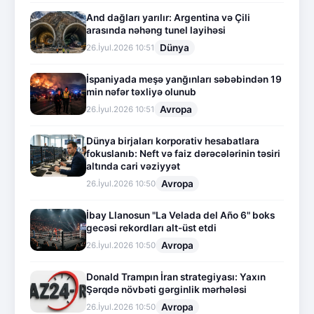
And dağları yarılır: Argentina və Çili
arasında nəhəng tunel layihəsi
Dünya
26.İyul.2026 10:51
İspaniyada meşə yanğınları səbəbindən 19
min nəfər təxliyə olunub
Avropa
26.İyul.2026 10:51
Dünya birjaları korporativ hesabatlara
fokuslanıb: Neft və faiz dərəcələrinin təsiri
altında cari vəziyyət
Avropa
26.İyul.2026 10:50
İbay Llanosun "La Velada del Año 6" boks
gecəsi rekordları alt-üst etdi
Avropa
26.İyul.2026 10:50
Donald Trampın İran strategiyası: Yaxın
Şərqdə növbəti gərginlik mərhələsi
Avropa
26.İyul.2026 10:50