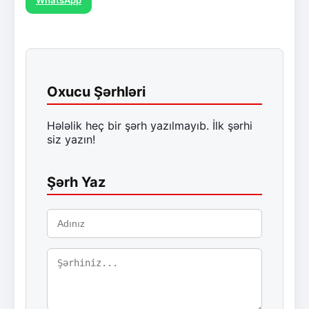
WhatsApp
Oxucu Şərhləri
Hələlik heç bir şərh yazılmayıb. İlk şərhi
siz yazın!
Şərh Yaz