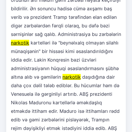
ordunun altı məlum gəmi zərbəsi həyata keçirdiyi
bildirilir. Ən sonuncu hadisə cümə axşamı baş
verib və prezident Tramp tərəfindən elan edilən
digər zərbələrdən fərqli olaraq, bu dəfə bəzi
sərnişinlər sağ qalıb. Administrasiya bu zərbələrin
narkotik
kartelləri ilə "beynəlxalq olmayan silahlı
münaqişənin" bir hissəsi kimi əsaslandırıldığını
iddia edir. Lakin Konqresin bəzi üzvləri
administrasiyanın hüquqi əsaslandırmasını şübhə
altına alıb və gəmilərin
narkotik
daşıdığına dair
daha çox dəlil tələb ediblər. Bu hücumlar həm də
Venesuela ilə gərginliyi artırıb. ABŞ prezidenti
Nikolas Maduronu kartellərlə əməkdaşlıq
etməkdə ittiham edir. Maduro isə ittihamları rədd
edib və gəmi zərbələrini pisləyərək, Trampın
rejim dəyişikliyi etmək istədiyini iddia edib. ABŞ