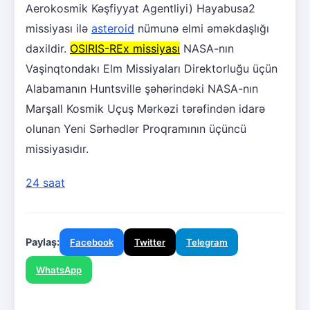
Aerokosmik Kəşfiyyat Agentliyi) Hayabusa2
missiyası ilə
asteroid
nümunə elmi əməkdaşlığı
daxildir.
OSIRIS-REx missiyası
NASA-nın
Vaşinqtondakı Elm Missiyaları Direktorluğu üçün
Alabamanın Huntsville şəhərindəki NASA-nın
Marşall Kosmik Uçuş Mərkəzi tərəfindən idarə
olunan Yeni Sərhədlər Proqramının üçüncü
missiyasıdır.
24 saat
Paylaş:
Facebook
Twitter
Telegram
WhatsApp