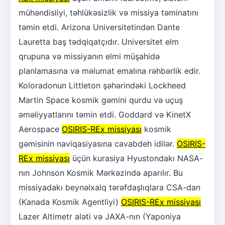
mühəndisliyi, təhlükəsizlik və missiya təminatını
təmin etdi. Arizona Universitetindən Dante
Lauretta baş tədqiqatçıdır. Universitet elm
qrupuna və missiyanın elmi müşahidə
planlamasına və məlumat emalına rəhbərlik edir.
Koloradonun Littleton şəhərindəki Lockheed
Martin Space kosmik gəmini qurdu və uçuş
əməliyyatlarını təmin etdi. Goddard və KinetX
Aerospace
OSIRIS-REx missiyası
kosmik
gəmisinin naviqasiyasına cavabdeh idilər.
OSIRIS-
REx missiyası
üçün kurasiya Hyustondakı NASA-
nın Johnson Kosmik Mərkəzində aparılır. Bu
missiyadakı beynəlxalq tərəfdaşlıqlara CSA-dan
(Kanada Kosmik Agentliyi)
OSIRIS-REx missiyası
Lazer Altimetr aləti və JAXA-nın (Yaponiya