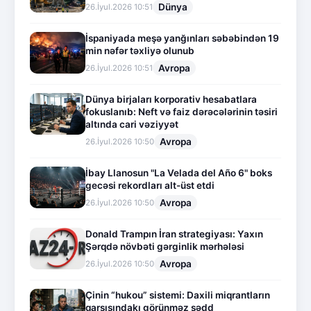
Dünya
26.İyul.2026 10:51
İspaniyada meşə yanğınları səbəbindən 19
min nəfər təxliyə olunub
Avropa
26.İyul.2026 10:51
Dünya birjaları korporativ hesabatlara
fokuslanıb: Neft və faiz dərəcələrinin təsiri
altında cari vəziyyət
Avropa
26.İyul.2026 10:50
İbay Llanosun "La Velada del Año 6" boks
gecəsi rekordları alt-üst etdi
Avropa
26.İyul.2026 10:50
Donald Trampın İran strategiyası: Yaxın
Şərqdə növbəti gərginlik mərhələsi
Avropa
26.İyul.2026 10:50
Çinin “hukou” sistemi: Daxili miqrantların
qarşısındakı görünməz sədd