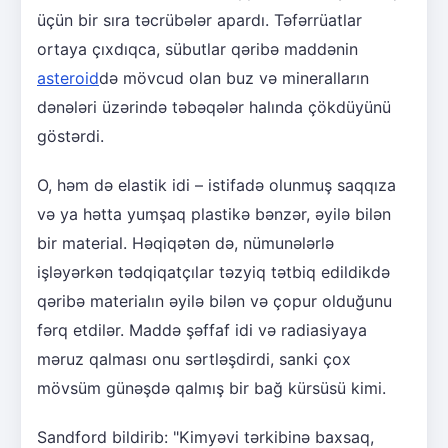
üçün bir sıra təcrübələr apardı. Təfərrüatlar
ortaya çıxdıqca, sübutlar qəribə maddənin
asteroid
də mövcud olan buz və mineralların
dənələri üzərində təbəqələr halında çökdüyünü
göstərdi.
O, həm də elastik idi – istifadə olunmuş saqqıza
və ya hətta yumşaq plastikə bənzər, əyilə bilən
bir material. Həqiqətən də, nümunələrlə
işləyərkən tədqiqatçılar təzyiq tətbiq edildikdə
qəribə materialın əyilə bilən və çopur olduğunu
fərq etdilər. Maddə şəffaf idi və radiasiyaya
məruz qalması onu sərtləşdirdi, sanki çox
mövsüm günəşdə qalmış bir bağ kürsüsü kimi.
Sandford bildirib: "Kimyəvi tərkibinə baxsaq,