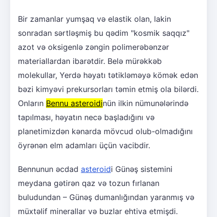
Bir zamanlar yumşaq və elastik olan, lakin
sonradan sərtləşmiş bu qədim "kosmik saqqız"
azot və oksigenlə zəngin polimerəbənzər
materiallardan ibarətdir. Belə mürəkkəb
molekullar, Yerdə həyatı tətikləməyə kömək edən
bəzi kimyəvi prekursorları təmin etmiş ola bilərdi.
Onların
Bennu asteroidi
nün ilkin nümunələrində
tapılması, həyatın necə başladığını və
planetimizdən kənarda mövcud olub-olmadığını
öyrənən elm adamları üçün vacibdir.
Bennunun əcdad
asteroid
i Günəş sistemini
meydana gətirən qaz və tozun fırlanan
buludundan – Günəş dumanlığından yaranmış və
müxtəlif minerallar və buzlar ehtiva etmişdi.