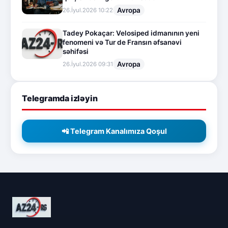
Avropa
26.İyul.2026 10:22
Tadey Pokaçar: Velosiped idmanının yeni
fenomeni və Tur de Fransın əfsanəvi
səhifəsi
Avropa
26.İyul.2026 09:31
Telegramda izləyin
📲 Telegram Kanalımıza Qoşul