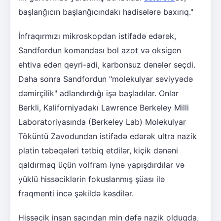
başlanğıcın başlanğıcındakı hadisələrə baxırıq."
İnfraqırmızı mikroskopdan istifadə edərək,
Sandfordun komandası bol azot və oksigen
ehtiva edən qeyri-adi, karbonsuz dənələr seçdi.
Daha sonra Sandfordun "molekulyar səviyyədə
dəmirçilik" adlandırdığı işə başladılar. Onlar
Berkli, Kaliforniyadakı Lawrence Berkeley Milli
Laboratoriyasında (Berkeley Lab) Molekulyar
Töküntü Zavodundan istifadə edərək ultra nazik
platin təbəqələri tətbiq etdilər, kiçik dənəni
qaldırmaq üçün volfram iynə yapışdırdılar və
yüklü hissəciklərin fokuslanmış şüası ilə
fraqmenti incə şəkildə kəsdilər.
Hissəcik insan saçından min dəfə nazik olduqda,