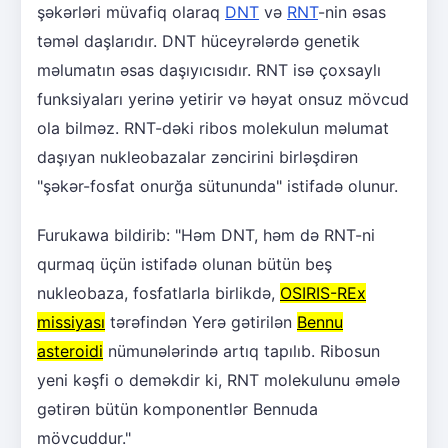
şəkərləri müvafiq olaraq
DNT
və
RNT
-nin əsas
təməl daşlarıdır. DNT hüceyrələrdə genetik
məlumatın əsas daşıyıcısıdır. RNT isə çoxsaylı
funksiyaları yerinə yetirir və həyat onsuz mövcud
ola bilməz. RNT-dəki ribos molekulun məlumat
daşıyan nukleobazalar zəncirini birləşdirən
"şəkər-fosfat onurğa sütununda" istifadə olunur.
Furukawa bildirib: "Həm DNT, həm də RNT-ni
qurmaq üçün istifadə olunan bütün beş
nukleobaza, fosfatlarla birlikdə,
OSIRIS-REx
missiyası
tərəfindən Yerə gətirilən
Bennu
asteroidi
nümunələrində artıq tapılıb. Ribosun
yeni kəşfi o deməkdir ki, RNT molekulunu əmələ
gətirən bütün komponentlər Bennuda
mövcuddur."