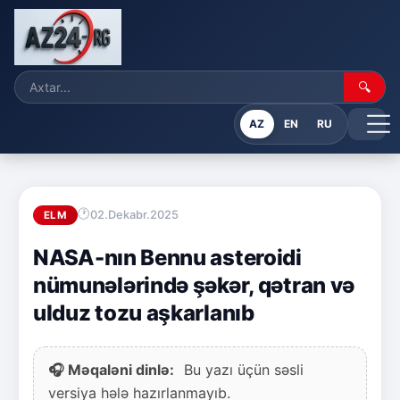
🔍
AZ
EN
RU
02.Dekabr.2025
ELM
NASA-nın Bennu asteroidi
nümunələrində şəkər, qətran və
ulduz tozu aşkarlanıb
🎧 Məqaləni dinlə:
Bu yazı üçün səsli
versiya hələ hazırlanmayıb.