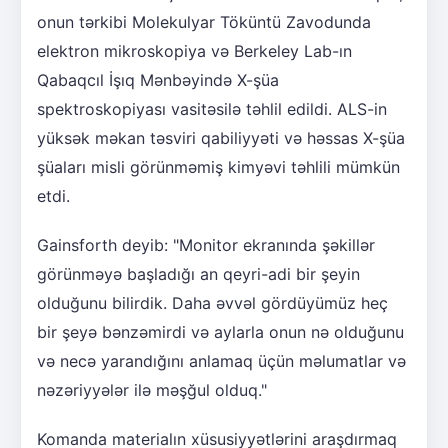
onun tərkibi Molekulyar Töküntü Zavodunda
elektron mikroskopiya və Berkeley Lab-ın
Qabaqcıl İşıq Mənbəyində X-şüa
spektroskopiyası vasitəsilə təhlil edildi. ALS-in
yüksək məkan təsviri qabiliyyəti və həssas X-şüa
şüaları misli görünməmiş kimyəvi təhlili mümkün
etdi.
Gainsforth deyib: "Monitor ekranında şəkillər
görünməyə başladığı an qeyri-adi bir şeyin
olduğunu bilirdik. Daha əvvəl gördüyümüz heç
bir şeyə bənzəmirdi və aylarla onun nə olduğunu
və necə yarandığını anlamaq üçün məlumatlar və
nəzəriyyələr ilə məşğul olduq."
Komanda materialın xüsusiyyətlərini araşdırmaq