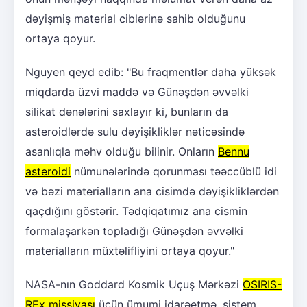
dəyişmiş material ciblərinə sahib olduğunu
ortaya qoyur.
Nguyen qeyd edib: "Bu fraqmentlər daha yüksək
miqdarda üzvi maddə və Günəşdən əvvəlki
silikat dənələrini saxlayır ki, bunların da
asteroidlərdə sulu dəyişikliklər nəticəsində
asanlıqla məhv olduğu bilinir. Onların
Bennu
asteroidi
nümunələrində qorunması təəccüblü idi
və bəzi materialların ana cisimdə dəyişikliklərdən
qaçdığını göstərir. Tədqiqatımız ana cismin
formalaşarkən topladığı Günəşdən əvvəlki
materialların müxtəlifliyini ortaya qoyur."
NASA-nın Goddard Kosmik Uçuş Mərkəzi
OSIRIS-
REx missiyası
üçün ümumi idarəetmə, sistem