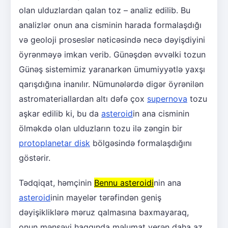
olan ulduzlardan qalan toz – analiz edilib. Bu
analizlər onun ana cisminin harada formalaşdığı
və geoloji proseslər nəticəsində necə dəyişdiyini
öyrənməyə imkan verib. Günəşdən əvvəlki tozun
Günəş sistemimiz yaranarkən ümumiyyətlə yaxşı
qarışdığına inanılır. Nümunələrdə digər öyrənilən
astromateriallardan altı dəfə çox
supernova
tozu
aşkar edilib ki, bu da
asteroid
in ana cisminin
ölməkdə olan ulduzların tozu ilə zəngin bir
protoplanetar disk
bölgəsində formalaşdığını
göstərir.
Tədqiqat, həmçinin
Bennu asteroidi
nin ana
asteroid
inin mayelər tərəfindən geniş
dəyişikliklərə məruz qalmasına baxmayaraq,
onun mənşəyi haqqında məlumat verən daha az