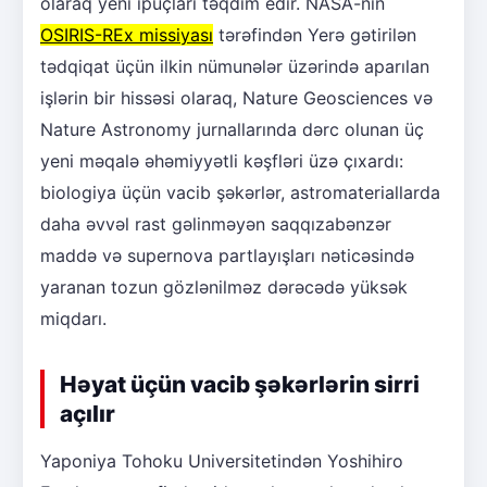
olaraq yeni ipuçları təqdim edir. NASA-nın
OSIRIS-REx missiyası
tərəfindən Yerə gətirilən
tədqiqat üçün ilkin nümunələr üzərində aparılan
işlərin bir hissəsi olaraq, Nature Geosciences və
Nature Astronomy jurnallarında dərc olunan üç
yeni məqalə əhəmiyyətli kəşfləri üzə çıxardı:
biologiya üçün vacib şəkərlər, astromateriallarda
daha əvvəl rast gəlinməyən saqqızabənzər
maddə və supernova partlayışları nəticəsində
yaranan tozun gözlənilməz dərəcədə yüksək
miqdarı.
Həyat üçün vacib şəkərlərin sirri
açılır
Yaponiya Tohoku Universitetindən Yoshihiro