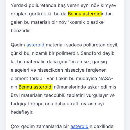
Yerdəki poliuretanda baş verən eyni növ kimyəvi
qrupları görürük ki, bu da
Bennu asteroidi
ndən
gələn bu materialı bir növ 'kosmik plastikə'
bənzədir."
Qədim
asteroid
materialı sadəcə poliuretan deyil,
çünki bu, nizamlı bir polimerdir. Sandford deyib
ki, bu materialın daha çox "nizamsız, qarışıq
əlaqələri və hissəcikdən hissəciyə fərqlənən
element tərkibi" var. Lakin bu müqayisə NASA-
nın
Bennu asteroidi
nümunələrində aşkar edilmiş
üzvi materialın təəccüblü təbiətini vurğulayır və
tədqiqat qrupu onu daha ətraflı öyrənməyi
hədəfləyir.
Çox qədim zamanlarda bir
asteroid
in daxilində