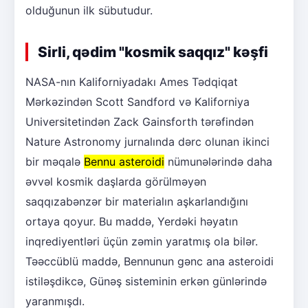
olduğunun ilk sübutudur.
Sirli, qədim "kosmik saqqız" kəşfi
NASA-nın Kaliforniyadakı Ames Tədqiqat
Mərkəzindən Scott Sandford və Kaliforniya
Universitetindən Zack Gainsforth tərəfindən
Nature Astronomy jurnalında dərc olunan ikinci
bir məqalə
Bennu asteroidi
nümunələrində daha
əvvəl kosmik daşlarda görülməyən
saqqızabənzər bir materialın aşkarlandığını
ortaya qoyur. Bu maddə, Yerdəki həyatın
inqrediyentləri üçün zəmin yaratmış ola bilər.
Təəccüblü maddə, Bennunun gənc ana asteroidi
istiləşdikcə, Günəş sisteminin erkən günlərində
yaranmışdı.