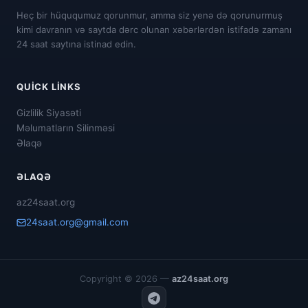
Heç bir hüququmuz qorunmur, amma siz yenə də qorunurmuş
kimi davranın və saytda dərc olunan xəbərlərdən istifadə zamanı
24 saat saytına istinad edin.
QUICK LINKS
Gizlilik Siyasəti
Məlumatların Silinməsi
Əlaqə
ƏLAQƏ
az24saat.org
24saat.org@gmail.com
Copyright © 2026 —
az24saat.org