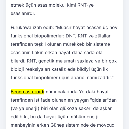
etmək üçün əsas molekul kimi RNT-yə
əsaslanırdı.
Furukawa izah edib: "Müasir həyat əsasən üç növ
funksional biopolimerlər: DNT, RNT və zülallar
tərəfindən təşkil olunan mürəkkəb bir sistemə
əsaslanır. Lakin erkən həyat daha sadə ola
bilərdi. RNT, genetik məlumatı saxlaya və bir çox
bioloji reaksiyaları kataliz edə bildiyi üçün ilk
funksional biopolimer üçün aparıcı namizəddir."
Bennu asteroidi
nümunələrində Yerdəki həyat
tərəfindən istifadə olunan ən yaygın "qidalar"dan
(və ya enerji) biri olan qlükoza şəkəri də aşkar
edilib ki, bu da həyat üçün mühüm enerji
mənbəyinin erkən Günəş sistemində də mövcud