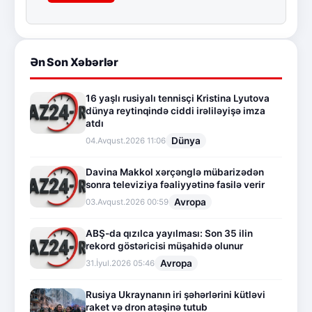
Ən Son Xəbərlər
16 yaşlı rusiyalı tennisçi Kristina Lyutova
dünya reytinqində ciddi irəliləyişə imza
atdı
Dünya
04.Avqust.2026 11:06
Davina Makkol xərçənglə mübarizədən
sonra televiziya fəaliyyətinə fasilə verir
Avropa
03.Avqust.2026 00:59
ABŞ-da qızılca yayılması: Son 35 ilin
rekord göstəricisi müşahidə olunur
Avropa
31.İyul.2026 05:46
Rusiya Ukraynanın iri şəhərlərini kütləvi
raket və dron atəşinə tutub