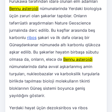
Furukawa tərəfindən idarə olunan elm adamları
Bennu asteroidi
nümunələrində Yerdəki biologiya
üçün zəruri olan şəkərlər tapıblar. Onların
təfərrüatlı araşdırmaları Nature Geoscience
jurnalında dərc edilib. Bu kəşflər arasında beş
karbonlu
ribos
şəkəri və ilk dəfə olaraq bir
Günəşdənkənar nümunədə altı karbonlu qlükoza
aşkar edilib. Bu şəkərlər həyatın birbaşa sübutu
olmasa da, onların, eləcə də
Bennu asteroidi
nümunələrində daha əvvəl aşkarlanmış amin
turşuları, nukleobazalar və karboksilik turşularla
birlikdə tapılması bioloji molekulların tikinti
bloklarının Günəş sistemi boyunca geniş
yayıldığını göstərir.
Yerdəki həyat üçün dezoksiribos və ribos