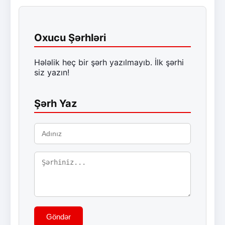
Oxucu Şərhləri
Hələlik heç bir şərh yazılmayıb. İlk şərhi
siz yazın!
Şərh Yaz
Göndər