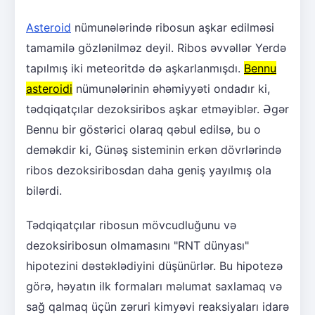
Asteroid
nümunələrində ribosun aşkar edilməsi
tamamilə gözlənilməz deyil. Ribos əvvəllər Yerdə
tapılmış iki meteoritdə də aşkarlanmışdı.
Bennu
asteroidi
nümunələrinin əhəmiyyəti ondadır ki,
tədqiqatçılar dezoksiribos aşkar etməyiblər. Əgər
Bennu bir göstərici olaraq qəbul edilsə, bu o
deməkdir ki, Günəş sisteminin erkən dövrlərində
ribos dezoksiribosdan daha geniş yayılmış ola
bilərdi.
Tədqiqatçılar ribosun mövcudluğunu və
dezoksiribosun olmamasını "RNT dünyası"
hipotezini dəstəklədiyini düşünürlər. Bu hipotezə
görə, həyatın ilk formaları məlumat saxlamaq və
sağ qalmaq üçün zəruri kimyəvi reaksiyaları idarə