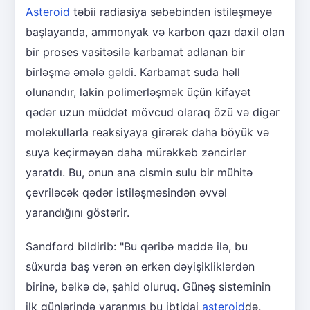
Asteroid
təbii radiasiya səbəbindən istiləşməyə
başlayanda, ammonyak və karbon qazı daxil olan
bir proses vasitəsilə karbamat adlanan bir
birləşmə əmələ gəldi. Karbamat suda həll
olunandır, lakin polimerləşmək üçün kifayət
qədər uzun müddət mövcud olaraq özü və digər
molekullarla reaksiyaya girərək daha böyük və
suya keçirməyən daha mürəkkəb zəncirlər
yaratdı. Bu, onun ana cismin sulu bir mühitə
çevriləcək qədər istiləşməsindən əvvəl
yarandığını göstərir.
Sandford bildirib: "Bu qəribə maddə ilə, bu
süxurda baş verən ən erkən dəyişikliklərdən
birinə, bəlkə də, şahid oluruq. Günəş sisteminin
ilk günlərində yaranmış bu ibtidai
asteroid
də,