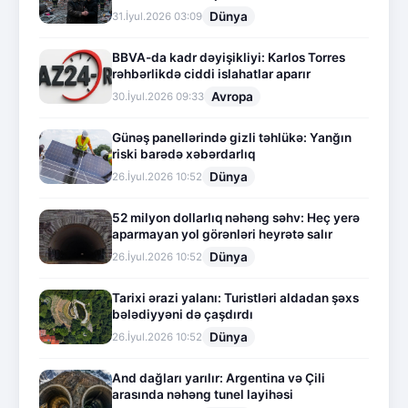
Dünya
31.İyul.2026 03:09
BBVA-da kadr dəyişikliyi: Karlos Torres
rəhbərlikdə ciddi islahatlar aparır
Avropa
30.İyul.2026 09:33
Günəş panellərində gizli təhlükə: Yanğın
riski barədə xəbərdarlıq
Dünya
26.İyul.2026 10:52
52 milyon dollarlıq nəhəng səhv: Heç yerə
aparmayan yol görənləri heyrətə salır
Dünya
26.İyul.2026 10:52
Tarixi ərazi yalanı: Turistləri aldadan şəxs
bələdiyyəni də çaşdırdı
Dünya
26.İyul.2026 10:52
And dağları yarılır: Argentina və Çili
arasında nəhəng tunel layihəsi