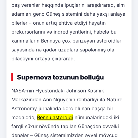
baş verənlər haqqında ipuçlarını araşdıraraq, elm
adamları gənc Günəş sistemini daha yaxşı anlaya
bilərlər – onun artıq ehtiva etdiyi həyatın
prekursorlarını və inqrediyentlərini, habelə bu
xammalların Bennuya çox bənzəyən asteroidlər
sayəsində nə qədər uzaqlara səpələnmiş ola
biləcəyini ortaya çıxararaq.
Supernova tozunun bolluğu
NASA-nın Hyustondakı Johnson Kosmik
Mərkəzindən Ann Nguyenin rəhbərliyi ilə Nature
Astronomy jurnalında dərc olunan başqa bir
məqalədə,
Bennu asteroidi
nümunələrindəki iki
fərqli süxur növündə tapılan Günəşdən əvvəlki
dənələr – Günəş sistemimizdən əvvəl mövcud