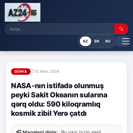
🔍
AZ
EN
RU
12.Mart.2026
DÜNYA
NASA-nın istifadə olunmuş
peyki Sakit Okeanın sularına
qərq oldu: 590 kiloqramlıq
kosmik zibil Yerə çatdı
🎧 Məqaləni dinlə:
Bu yazı üçün səsli