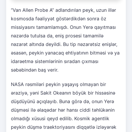
“Van Allen Probe A” adlandırılan peyk, uzun illər
kosmosda fəaliyyət göstərdikdən sonra öz
missiyasını tamamlamışdı. Onun Yerə qayıtması
nəzərdə tutulsa da, eniş prosesi tamamilə
nəzarət altında deyildi. Bu tip nəzarətsiz enişlər,
əsasən, peykin yanacaq ehtiyatının bitməsi və ya
idarəetmə sistemlərinin sıradan çıxması
səbəbindən baş verir.
NASA rəsmiləri peykin yaşayış olmayan bir
əraziyə, yəni Sakit Okeanın böyük bir hissəsinə
düşdüyünü açıqlayıb. Buna görə də, onun Yerə
düşməsi ilə əlaqədar hər hansı ciddi təhlükənin
olmadığı xüsusi qeyd edilib. Kosmik agentlik
peykin düşmə traektoriyasını diqqətlə izləyərək