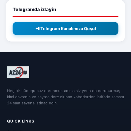
Telegramda izləyin
📲 Telegram Kanalımıza Qoşul
Heç bir hüququmuz qorunmur, amma siz yenə də qorunurmuş
kimi davranın və saytda dərc olunan xəbərlərdən istifadə zamanı
24 saat saytına istinad edin.
QUICK LINKS