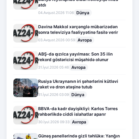
atdı
Dünya
04.Avqust.2026 11:06
Davina Makkol xərçənglə mübarizədən
sonra televiziya fəaliyyətinə fasilə verir
Avropa
03.Avqust.2026 00:59
ABŞ-da qızılca yayılması: Son 35 ilin
rekord göstəricisi müşahidə olunur
Avropa
31.İyul.2026 05:46
Rusiya Ukraynanın iri şəhərlərini kütləvi
raket və dron atəşinə tutub
Dünya
31.İyul.2026 03:09
BBVA-da kadr dəyişikliyi: Karlos Torres
rəhbərlikdə ciddi islahatlar aparır
Avropa
30.İyul.2026 09:33
Günəş panellərində gizli təhlükə: Yanğın