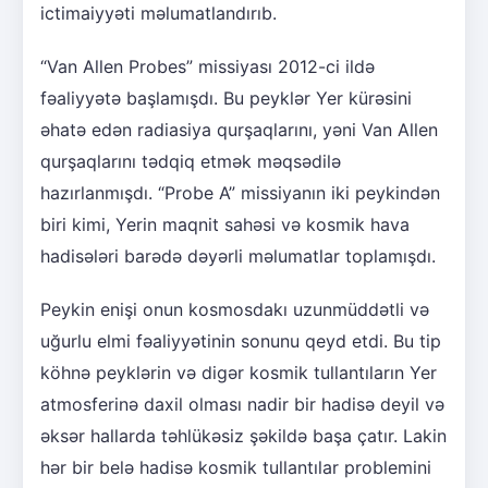
ictimaiyyəti məlumatlandırıb.
“Van Allen Probes” missiyası 2012-ci ildə
fəaliyyətə başlamışdı. Bu peyklər Yer kürəsini
əhatə edən radiasiya qurşaqlarını, yəni Van Allen
qurşaqlarını tədqiq etmək məqsədilə
hazırlanmışdı. “Probe A” missiyanın iki peykindən
biri kimi, Yerin maqnit sahəsi və kosmik hava
hadisələri barədə dəyərli məlumatlar toplamışdı.
Peykin enişi onun kosmosdakı uzunmüddətli və
uğurlu elmi fəaliyyətinin sonunu qeyd etdi. Bu tip
köhnə peyklərin və digər kosmik tullantıların Yer
atmosferinə daxil olması nadir bir hadisə deyil və
əksər hallarda təhlükəsiz şəkildə başa çatır. Lakin
hər bir belə hadisə kosmik tullantılar problemini