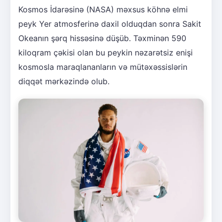
Kosmos İdarəsinə (NASA) məxsus köhnə elmi
peyk Yer atmosferinə daxil olduqdan sonra Sakit
Okeanın şərq hissəsinə düşüb. Təxminən 590
kiloqram çəkisi olan bu peykin nəzarətsiz enişi
kosmosla maraqlananların və mütəxəssislərin
diqqət mərkəzində olub.