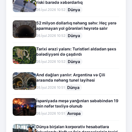
riski barədə xəbərdarlıq
Dünya
26.İyul.2026 10:52
52 milyon dollarlıq nəhəng səhv: Heç yerə
aparmayan yol görənləri heyrətə salır
Dünya
26.İyul.2026 10:52
Tarixi ərazi yalanı: Turistləri aldadan şəxs
bələdiyyəni də çaşdırdı
Dünya
26.İyul.2026 10:52
And dağları yarılır: Argentina və Çili
arasında nəhəng tunel layihəsi
Dünya
26.İyul.2026 10:51
İspaniyada meşə yanğınları səbəbindən 19
min nəfər təxliyə olunub
Avropa
26.İyul.2026 10:51
Dünya birjaları korporativ hesabatlara