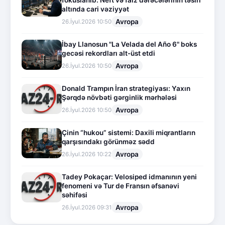
fokuslanıb: Neft və faiz dərəcələrinin təsiri
altında cari vəziyyət
Avropa
26.İyul.2026 10:50
İbay Llanosun "La Velada del Año 6" boks
gecəsi rekordları alt-üst etdi
Avropa
26.İyul.2026 10:50
Donald Trampın İran strategiyası: Yaxın
Şərqdə növbəti gərginlik mərhələsi
Avropa
26.İyul.2026 10:50
Çinin “hukou” sistemi: Daxili miqrantların
qarşısındakı görünməz sədd
Avropa
26.İyul.2026 10:22
Tadey Pokaçar: Velosiped idmanının yeni
fenomeni və Tur de Fransın əfsanəvi
səhifəsi
Avropa
26.İyul.2026 09:31