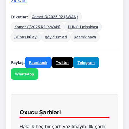
24 saat
Etiketlər:
Comet C/2025 R2 (SWAN)
Komet C/2025 R2 (SWAN)
PUNCH missiyası
Günəş küləyi
göy cisimləri
kosmik hava
Paylaş:
Facebook
Twitter
Telegram
WhatsApp
Oxucu Şərhləri
Hələlik heç bir şərh yazılmayıb. İlk şərhi