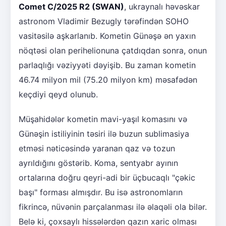
Comet C/2025 R2 (SWAN)
, ukraynalı həvəskar
astronom Vladimir Bezugly tərəfindən SOHO
vasitəsilə aşkarlanıb. Kometin Günəşə ən yaxın
nöqtəsi olan perihelionuna çatdıqdan sonra, onun
parlaqlığı vəziyyəti dəyişib. Bu zaman kometin
46.74 milyon mil (75.20 milyon km) məsafədən
keçdiyi qeyd olunub.
Müşahidələr kometin mavi-yaşıl komasını və
Günəşin istiliyinin təsiri ilə buzun sublimasiya
etməsi nəticəsində yaranan qaz və tozun
ayrıldığını göstərib. Koma, sentyabr ayının
ortalarına doğru qeyri-adi bir üçbucaqlı "çəkic
başı" forması almışdır. Bu isə astronomların
fikrincə, nüvənin parçalanması ilə əlaqəli ola bilər.
Belə ki, çoxsaylı hissələrdən qazın xaric olması