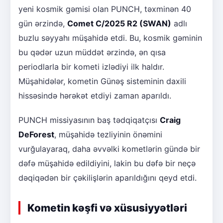
yeni kosmik gəmisi olan PUNCH, təxminən 40
gün ərzində,
Comet C/2025 R2 (SWAN)
adlı
buzlu səyyahı müşahidə etdi. Bu, kosmik gəminin
bu qədər uzun müddət ərzində, ən qısa
periodlarla bir kometi izlədiyi ilk haldır.
Müşahidələr, kometin Günəş sisteminin daxili
hissəsində hərəkət etdiyi zaman aparıldı.
PUNCH missiyasının baş tədqiqatçısı
Craig
DeForest
, müşahidə tezliyinin önəmini
vurğulayaraq, daha əvvəlki kometlərin gündə bir
dəfə müşahidə edildiyini, lakin bu dəfə bir neçə
dəqiqədən bir çəkilişlərin aparıldığını qeyd etdi.
Kometin kəşfi və xüsusiyyətləri