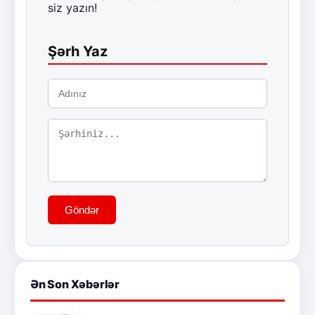
siz yazın!
Şərh Yaz
Göndər
Ən Son Xəbərlər