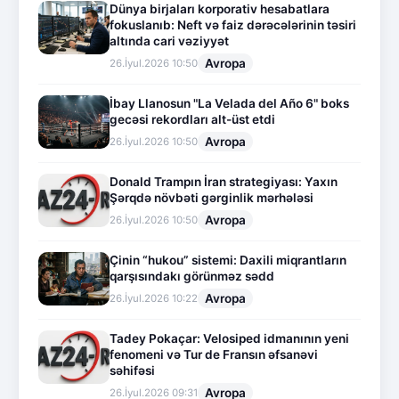
Dünya birjaları korporativ hesabatlara
fokuslanıb: Neft və faiz dərəcələrinin təsiri
altında cari vəziyyət
Avropa
26.İyul.2026 10:50
İbay Llanosun "La Velada del Año 6" boks
gecəsi rekordları alt-üst etdi
Avropa
26.İyul.2026 10:50
Donald Trampın İran strategiyası: Yaxın
Şərqdə növbəti gərginlik mərhələsi
Avropa
26.İyul.2026 10:50
Çinin “hukou” sistemi: Daxili miqrantların
qarşısındakı görünməz sədd
Avropa
26.İyul.2026 10:22
Tadey Pokaçar: Velosiped idmanının yeni
fenomeni və Tur de Fransın əfsanəvi
səhifəsi
Avropa
26.İyul.2026 09:31