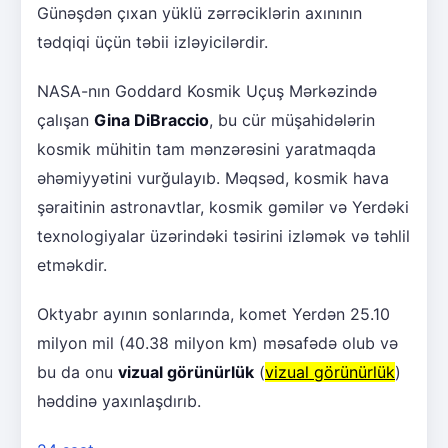
Günəşdən çıxan yüklü zərrəciklərin axınının
tədqiqi üçün təbii izləyicilərdir.
NASA-nın Goddard Kosmik Uçuş Mərkəzində
çalışan
Gina DiBraccio
, bu cür müşahidələrin
kosmik mühitin tam mənzərəsini yaratmaqda
əhəmiyyətini vurğulayıb. Məqsəd, kosmik hava
şəraitinin astronavtlar, kosmik gəmilər və Yerdəki
texnologiyalar üzərindəki təsirini izləmək və təhlil
etməkdir.
Oktyabr ayının sonlarında, komet Yerdən 25.10
milyon mil (40.38 milyon km) məsafədə olub və
bu da onu
vizual görünürlük
(
vizual görünürlük
)
həddinə yaxınlaşdırıb.