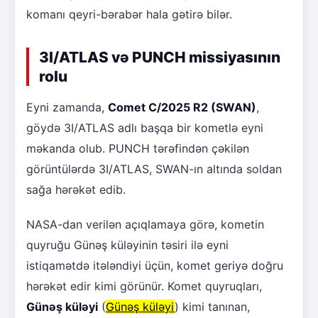
komanı qeyri-bərabər hala gətirə bilər.
3I/ATLAS və PUNCH missiyasının
rolu
Eyni zamanda,
Comet C/2025 R2 (SWAN)
,
göydə 3I/ATLAS adlı başqa bir kometlə eyni
məkanda olub. PUNCH tərəfindən çəkilən
görüntülərdə 3I/ATLAS, SWAN-ın altında soldan
sağa hərəkət edib.
NASA-dan verilən açıqlamaya görə, kometin
quyruğu Günəş küləyinin təsiri ilə eyni
istiqamətdə itələndiyi üçün, komet geriyə doğru
hərəkət edir kimi görünür. Komet quyruqları,
Günəş küləyi
(
Günəş küləyi
) kimi tanınan,