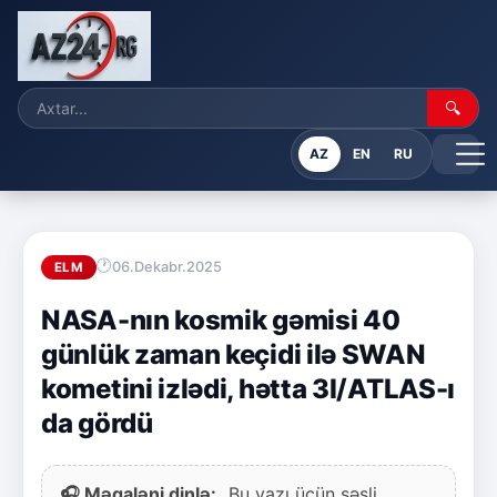
🔍
AZ
EN
RU
06.Dekabr.2025
ELM
NASA-nın kosmik gəmisi 40
günlük zaman keçidi ilə SWAN
kometini izlədi, hətta 3I/ATLAS-ı
da gördü
🎧 Məqaləni dinlə:
Bu yazı üçün səsli