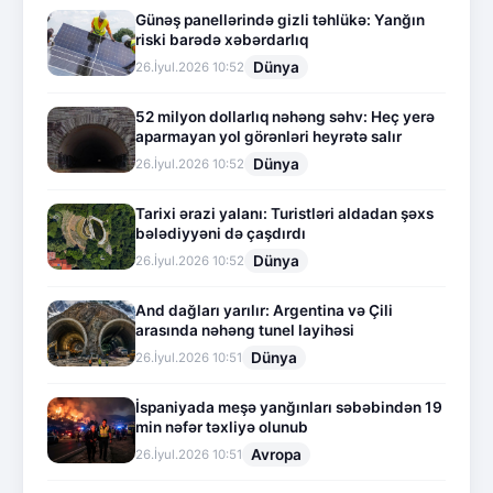
Günəş panellərində gizli təhlükə: Yanğın
riski barədə xəbərdarlıq
Dünya
26.İyul.2026 10:52
52 milyon dollarlıq nəhəng səhv: Heç yerə
aparmayan yol görənləri heyrətə salır
Dünya
26.İyul.2026 10:52
Tarixi ərazi yalanı: Turistləri aldadan şəxs
bələdiyyəni də çaşdırdı
Dünya
26.İyul.2026 10:52
And dağları yarılır: Argentina və Çili
arasında nəhəng tunel layihəsi
Dünya
26.İyul.2026 10:51
İspaniyada meşə yanğınları səbəbindən 19
min nəfər təxliyə olunub
Avropa
26.İyul.2026 10:51