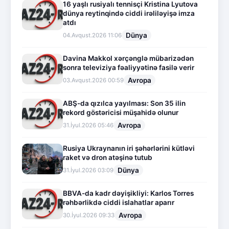
16 yaşlı rusiyalı tennisçi Kristina Lyutova
dünya reytinqində ciddi irəliləyişə imza
atdı
Dünya
04.Avqust.2026 11:06
Davina Makkol xərçənglə mübarizədən
sonra televiziya fəaliyyətinə fasilə verir
Avropa
03.Avqust.2026 00:59
ABŞ-da qızılca yayılması: Son 35 ilin
rekord göstəricisi müşahidə olunur
Avropa
31.İyul.2026 05:46
Rusiya Ukraynanın iri şəhərlərini kütləvi
raket və dron atəşinə tutub
Dünya
31.İyul.2026 03:09
BBVA-da kadr dəyişikliyi: Karlos Torres
rəhbərlikdə ciddi islahatlar aparır
Avropa
30.İyul.2026 09:33