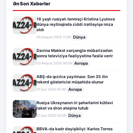
Ən Son Xəbərlər
16 yaşlı rusiyalı tennisçi Kristina Lyutova
dünya reytinqində ciddi irəliləyişə imza
atdı
Dünya
04.Avqust.2026 11:06
Davina Makkol xərçənglə mübarizədən
sonra televiziya fəaliyyətinə fasilə verir
Avropa
03.Avqust.2026 00:59
ABŞ-da qızılca yayılması: Son 35 ilin
rekord göstəricisi müşahidə olunur
Avropa
31.İyul.2026 05:46
Rusiya Ukraynanın iri şəhərlərini kütləvi
raket və dron atəşinə tutub
Dünya
31.İyul.2026 03:09
BBVA-da kadr dəyişikliyi: Karlos Torres