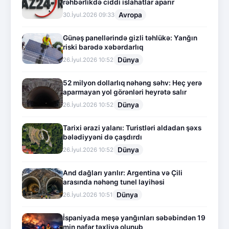
rəhbərlikdə ciddi islahatlar aparır
Avropa
30.İyul.2026 09:33
Günəş panellərində gizli təhlükə: Yanğın
riski barədə xəbərdarlıq
Dünya
26.İyul.2026 10:52
52 milyon dollarlıq nəhəng səhv: Heç yerə
aparmayan yol görənləri heyrətə salır
Dünya
26.İyul.2026 10:52
Tarixi ərazi yalanı: Turistləri aldadan şəxs
bələdiyyəni də çaşdırdı
Dünya
26.İyul.2026 10:52
And dağları yarılır: Argentina və Çili
arasında nəhəng tunel layihəsi
Dünya
26.İyul.2026 10:51
İspaniyada meşə yanğınları səbəbindən 19
min nəfər təxliyə olunub