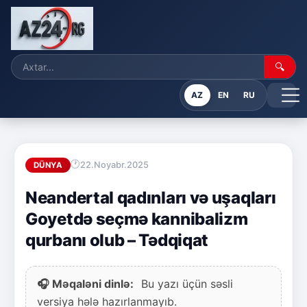
🔍
AZ
EN
RU
22.Noyabr.2025
DÜNYA
Neandertal qadınları və uşaqları
Goyetdə seçmə kannibalizm
qurbanı olub – Tədqiqat
🎧 Məqaləni dinlə:
Bu yazı üçün səsli
versiya hələ hazırlanmayıb.