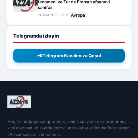
fenomeni və Tur de Fransın əfsanəvi
səhifəsi
Avropa
26.İyul.2026 09:31
Telegramda izləyin
📲 Telegram Kanalımıza Qoşul
Heç bir hüququmuz qorunmur, amma siz yenə də qorunurmuş
kimi davranın və saytda dərc olunan xəbərlərdən istifadə zamanı
24 saat saytına istinad edin.