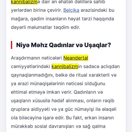
kannibalizm
ə dair ən əhatəli dəlillərə sahib
yerlərdən birinə çevirir.
Belçika
ərazisindəki bu
mağara, qədim insanların həyat tərzi haqqında
dəyərli məlumatlar təqdim edir.
Niyə Məhz Qadınlar və Uşaqlar?
Araşdırmanın nəticələri
Neandertal
cəmiyyətlərindəki
kannibalizm
in sadəcə aclıqdan
qaynaqlanmadığını, bəlkə də ritual xarakterli və
ya ərazi münaqişələrinin nəticəsi olduğunu
ehtimal etməyə imkan verir. Qadınların və
uşaqların xüsusilə hədəf alınması, onların rəqib
qruplara aidiyyəti və ya güc nümayişi ilə əlaqəli
ola biləcəyinə işarə edir. Bu fakt, erkən insanın
mürəkkəb sosial davranışları və sağ qalma