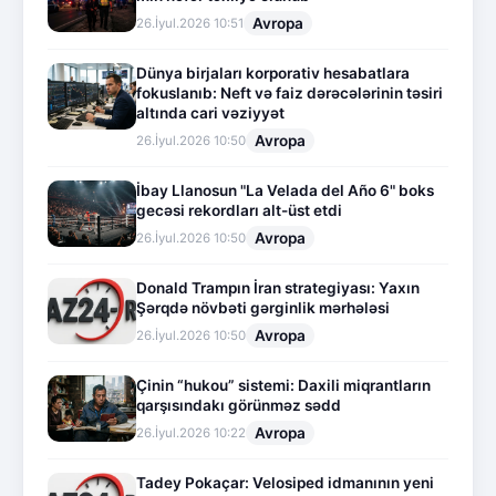
Avropa
26.İyul.2026 10:51
Dünya birjaları korporativ hesabatlara
fokuslanıb: Neft və faiz dərəcələrinin təsiri
altında cari vəziyyət
Avropa
26.İyul.2026 10:50
İbay Llanosun "La Velada del Año 6" boks
gecəsi rekordları alt-üst etdi
Avropa
26.İyul.2026 10:50
Donald Trampın İran strategiyası: Yaxın
Şərqdə növbəti gərginlik mərhələsi
Avropa
26.İyul.2026 10:50
Çinin “hukou” sistemi: Daxili miqrantların
qarşısındakı görünməz sədd
Avropa
26.İyul.2026 10:22
Tadey Pokaçar: Velosiped idmanının yeni