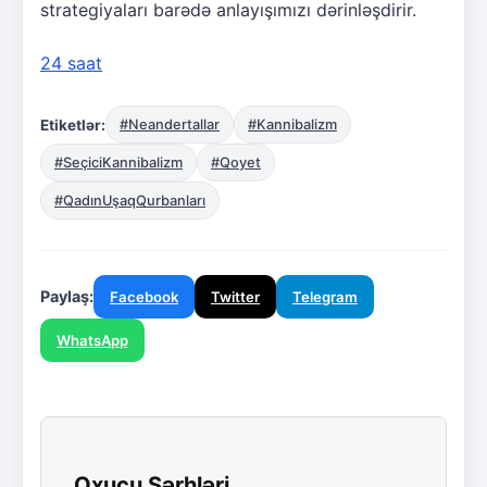
strategiyaları barədə anlayışımızı dərinləşdirir.
24 saat
Etiketlər:
#Neandertallar
#Kannibalizm
#SeçiciKannibalizm
#Qoyet
#QadınUşaqQurbanları
Paylaş:
Facebook
Twitter
Telegram
WhatsApp
Oxucu Şərhləri