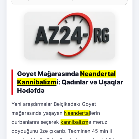
Goyet Mağarasında
Neandertal
Kannibalizm
i: Qadınlar və Uşaqlar
Hədəfdə
Yeni araşdırmalar Belçikadakı Goyet
mağarasında yaşayan
Neandertal
lərin
qurbanlarını seçərək
kannibalizm
ə məruz
qoyduğunu üzə çıxarıb. Təxminən 45 min il