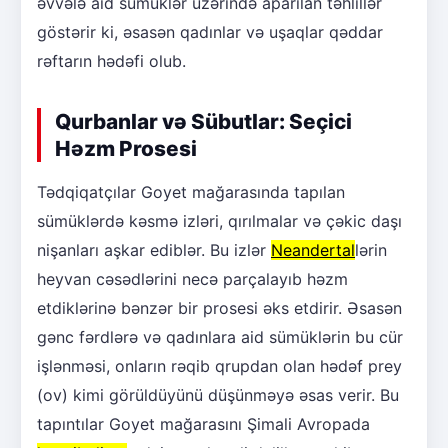
əvvələ aid sümüklər üzərində aparılan təhlillər
göstərir ki, əsasən qadınlar və uşaqlar qəddar
rəftarın hədəfi olub.
Qurbanlar və Sübutlar: Seçici
Həzm Prosesi
Tədqiqatçılar Goyet mağarasında tapılan
sümüklərdə kəsmə izləri, qırılmalar və çəkic daşı
nişanları aşkar ediblər. Bu izlər
Neandertal
lərin
heyvan cəsədlərini necə parçalayıb həzm
etdiklərinə bənzər bir prosesi əks etdirir. Əsasən
gənc fərdlərə və qadınlara aid sümüklərin bu cür
işlənməsi, onların rəqib qrupdan olan hədəf prey
(ov) kimi görüldüyünü düşünməyə əsas verir. Bu
tapıntılar Goyet mağarasını Şimali Avropada