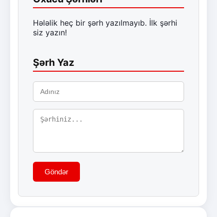
Hələlik heç bir şərh yazılmayıb. İlk şərhi
siz yazın!
Şərh Yaz
Göndər