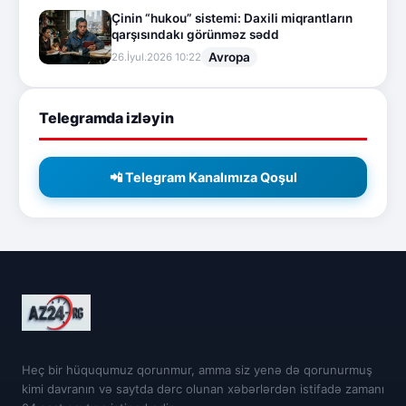
Çinin “hukou” sistemi: Daxili miqrantların
qarşısındakı görünməz sədd
Avropa
26.İyul.2026 10:22
Telegramda izləyin
📲 Telegram Kanalımıza Qoşul
Heç bir hüququmuz qorunmur, amma siz yenə də qorunurmuş
kimi davranın və saytda dərc olunan xəbərlərdən istifadə zamanı