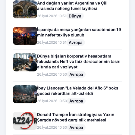
And dağları yarılır: Argentina və Çili
arasında nəhəng tunel layihəsi
Dünya
26.İyul.2026 10:51
İspaniyada meşə yanğınları səbəbindən 19
min nəfər təxliyə olunub
Avropa
26.İyul.2026 10:51
Dünya birjaları korporativ hesabatlara
fokuslanıb: Neft və faiz dərəcələrinin təsiri
altında cari vəziyyət
Avropa
26.İyul.2026 10:50
İbay Llanosun "La Velada del Año 6" boks
gecəsi rekordları alt-üst etdi
Avropa
26.İyul.2026 10:50
Donald Trampın İran strategiyası: Yaxın
Şərqdə növbəti gərginlik mərhələsi
Avropa
26.İyul.2026 10:50