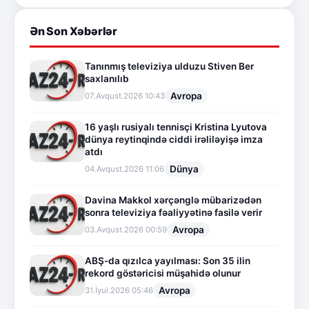
Ən Son Xəbərlər
Tanınmış televiziya ulduzu Stiven Ber
saxlanılıb
Avropa
07.Avqust.2026 10:43
16 yaşlı rusiyalı tennisçi Kristina Lyutova
dünya reytinqində ciddi irəliləyişə imza
atdı
Dünya
04.Avqust.2026 11:06
Davina Makkol xərçənglə mübarizədən
sonra televiziya fəaliyyətinə fasilə verir
Avropa
03.Avqust.2026 00:59
ABŞ-da qızılca yayılması: Son 35 ilin
rekord göstəricisi müşahidə olunur
Avropa
31.İyul.2026 05:46