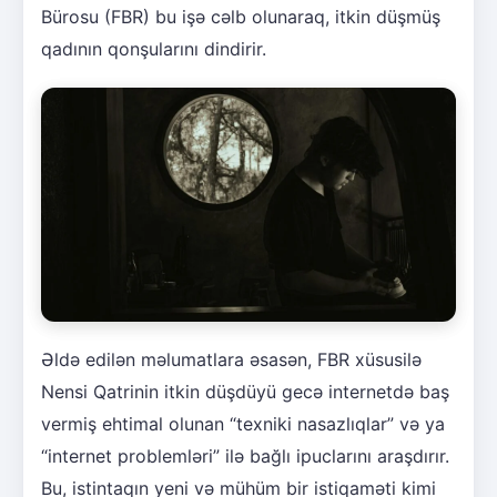
Bürosu (FBR) bu işə cəlb olunaraq, itkin düşmüş
qadının qonşularını dindirir.
Əldə edilən məlumatlara əsasən, FBR xüsusilə
Nensi Qatrinin itkin düşdüyü gecə internetdə baş
vermiş ehtimal olunan “texniki nasazlıqlar” və ya
“internet problemləri” ilə bağlı ipuclarını araşdırır.
Bu, istintaqın yeni və mühüm bir istiqaməti kimi