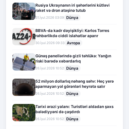
Rusiya Ukraynanın iri şəhərlərini kütləvi
raket və dron atəşinə tutub
Dünya
31.İyul.2026 03:09
BBVA-da kadr dəyişikliyi: Karlos Torres
rəhbərlikdə ciddi islahatlar aparır
Avropa
30.İyul.2026 09:33
Günəş panellərində gizli təhlükə: Yanğın
riski barədə xəbərdarlıq
Dünya
26.İyul.2026 10:52
52 milyon dollarlıq nəhəng səhv: Heç yerə
aparmayan yol görənləri heyrətə salır
Dünya
26.İyul.2026 10:52
Tarixi ərazi yalanı: Turistləri aldadan şəxs
bələdiyyəni də çaşdırdı
Dünya
26.İyul.2026 10:52