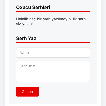
Oxucu Şərhləri
Hələlik heç bir şərh yazılmayıb. İlk şərhi
siz yazın!
Şərh Yaz
Göndər