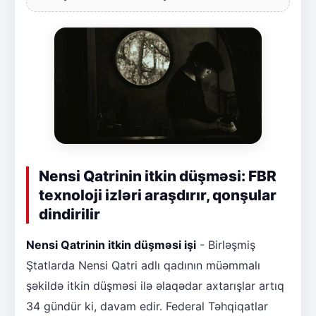
Nensi Qatrinin itkin düşməsi: FBR
texnoloji izləri araşdırır, qonşular
dindirilir
Nensi Qatrinin itkin düşməsi işi
- Birləşmiş
Ştatlarda Nensi Qatri adlı qadının müəmmalı
şəkildə itkin düşməsi ilə əlaqədar axtarışlar artıq
34 gündür ki, davam edir. Federal Təhqiqatlar