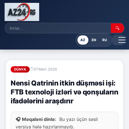
🔍
AZ
EN
RU
07.Mart.2026
DÜNYA
Nensi Qatrinin itkin düşməsi işi:
FTB texnoloji izləri və qonşuların
ifadələrini araşdırır
🎧 Məqaləni dinlə:
Bu yazı üçün səsli
versiya hələ hazırlanmayıb.