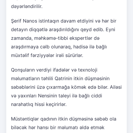
dəyərləndirilir.
Şerif Nanos istintaqın davam etdiyini və hər bir
detayın diqqətlə araşdırıldığını qeyd edib. Eyni
zamanda, məhkəmə-tibbi ekspertlər də
araşdırmaya cəlb olunaraq, hadisə ilə bağlı
müxtəlif fərziyyələr irəli sürürlər.
Qonşuların verdiyi ifadələr və texnoloji
məlumatların təhlili Qatrinin itkin düşməsinin
səbəblərini üzə çıxarmağa kömək edə bilər. Ailəsi
və yaxınları Nensinin taleyi ilə bağlı ciddi
narahatlıq hissi keçirirlər.
Müstəntiqlər qadının itkin düşməsinə səbəb ola
biləcək hər hansı bir məlumatı əldə etmək