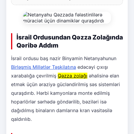
İsrail Ordusundan Qəzza Zolağında
Qəribə Addım
İsrail ordusu baş nazir Binyamin Netanyahunun
Birləşmiş Millətlər Təşkilatına
edəcəyi çıxışı
xarabalığa çevrilmiş
Qəzza zolağı
əhalisinə elan
etmək üçün əraziyə gücləndirilmiş səs sistemləri
quraşdırıb. Hərbi kamyonlara monte edilmiş
hoparlörlər sərhədə göndərilib, bəziləri isə
dağıdılmış binaların damlarına kran vasitəsilə
qaldırılıb.