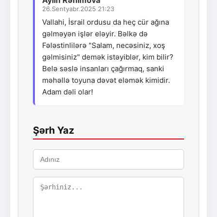
26.Sentyabr.2025 21:23
Vallahi, İsrail ordusu da heç cür ağına
gəlməyən işlər eləyir. Bəlkə də
Fələstinlilərə "Salam, necəsiniz, xoş
gəlmisiniz" demək istəyiblər, kim bilir?
Belə səslə insanları çağırmaq, sanki
məhəllə toyuna dəvət eləmək kimidir.
Adam dəli olar!
Şərh Yaz