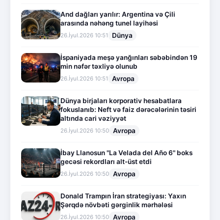
And dağları yarılır: Argentina və Çili
arasında nəhəng tunel layihəsi
Dünya
26.İyul.2026 10:51
İspaniyada meşə yanğınları səbəbindən 19
min nəfər təxliyə olunub
Avropa
26.İyul.2026 10:51
Dünya birjaları korporativ hesabatlara
fokuslanıb: Neft və faiz dərəcələrinin təsiri
altında cari vəziyyət
Avropa
26.İyul.2026 10:50
İbay Llanosun "La Velada del Año 6" boks
gecəsi rekordları alt-üst etdi
Avropa
26.İyul.2026 10:50
Donald Trampın İran strategiyası: Yaxın
Şərqdə növbəti gərginlik mərhələsi
Avropa
26.İyul.2026 10:50