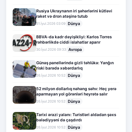
Rusiya Ukraynanın iri şəhərlərini kütləvi
raket və dron atəşinə tutub
Dünya
31.İyul.2026 03:09
BBVA-da kadr dəyişikliyi: Karlos Torres
rəhbərlikdə ciddi islahatlar aparır
Avropa
30.İyul.2026 09:33
Günəş panellərində gizli təhlükə: Yanğın
riski barədə xəbərdarlıq
Dünya
26.İyul.2026 10:52
52 milyon dollarlıq nəhəng səhv: Heç yerə
aparmayan yol görənləri heyrətə salır
Dünya
26.İyul.2026 10:52
Tarixi ərazi yalanı: Turistləri aldadan şəxs
bələdiyyəni də çaşdırdı
Dünya
26.İyul.2026 10:52