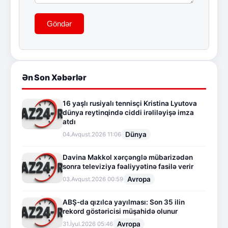
Göndər
Ən Son Xəbərlər
16 yaşlı rusiyalı tennisçi Kristina Lyutova
dünya reytinqində ciddi irəliləyişə imza
atdı
Dünya
04.Avqust.2026 11:06
Davina Makkol xərçənglə mübarizədən
sonra televiziya fəaliyyətinə fasilə verir
Avropa
03.Avqust.2026 00:59
ABŞ-da qızılca yayılması: Son 35 ilin
rekord göstəricisi müşahidə olunur
Avropa
31.İyul.2026 05:46