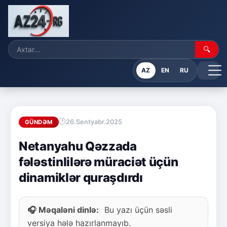
🔍
AZ
EN
RU
26.Sentyabr.2025
GÜNDƏM
Netanyahu Qəzzada
fələstinlilərə müraciət üçün
dinamiklər quraşdırdı
🎧 Məqaləni dinlə:
Bu yazı üçün səsli
versiya hələ hazırlanmayıb.