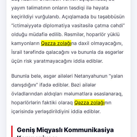
yayım təlimatının onların təsdiqi ilə həyata
keçirildiyi vurğulanıb. Açıqlamada bu təşəbbüsün
“ictimaiyyətə diplomatiya vasitəsilə çatma cəhdi”
olduğu müdafiə edilib. Rəsmilər, hoparlör yüklü
kamyonların
Qəzza zolağı
na daxil olmayacağını,
İsrail tərəfində qalacağını və bununla da əsgərlər
üçün risk yaratmayacağını iddia ediblər.
Bununla belə, əsgər ailələri Netanyahunun “yalan
danışdığını” ifadə ediblər. Bəzi ailələr
övladlarından aldıqları məlumatlara əsaslanaraq,
hoparlörlərin faktiki olaraq
Qəzza zolağı
nın
içərisində yerləşdirildiyini iddia ediblər.
Geniş Miqyaslı Kommunikasiya