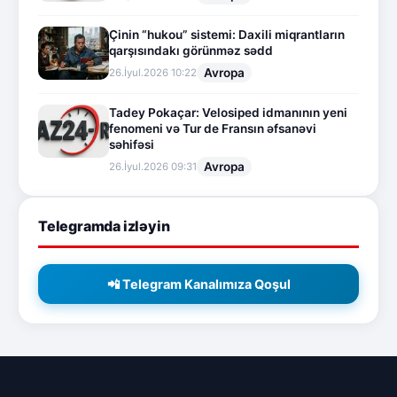
Çinin “hukou” sistemi: Daxili miqrantların
qarşısındakı görünməz sədd
Avropa
26.İyul.2026 10:22
Tadey Pokaçar: Velosiped idmanının yeni
fenomeni və Tur de Fransın əfsanəvi
səhifəsi
Avropa
26.İyul.2026 09:31
Telegramda izləyin
📲 Telegram Kanalımıza Qoşul