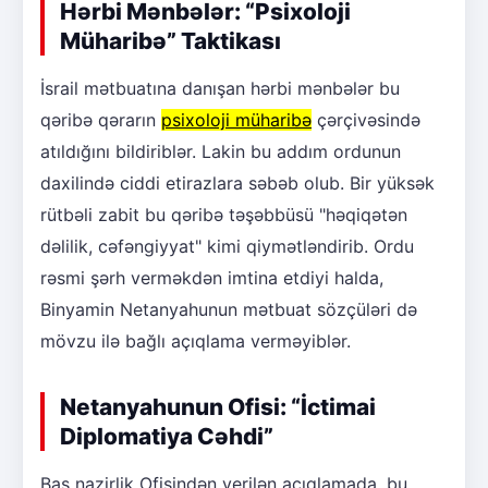
Hərbi Mənbələr: “Psixoloji
Müharibə” Taktikası
İsrail mətbuatına danışan hərbi mənbələr bu
qəribə qərarın
psixoloji müharibə
çərçivəsində
atıldığını bildiriblər. Lakin bu addım ordunun
daxilində ciddi etirazlara səbəb olub. Bir yüksək
rütbəli zabit bu qəribə təşəbbüsü "həqiqətən
dəlilik, cəfəngiyyat" kimi qiymətləndirib. Ordu
rəsmi şərh verməkdən imtina etdiyi halda,
Binyamin Netanyahunun mətbuat sözçüləri də
mövzu ilə bağlı açıqlama verməyiblər.
Netanyahunun Ofisi: “İctimai
Diplomatiya Cəhdi”
Baş nazirlik Ofisindən verilən açıqlamada, bu