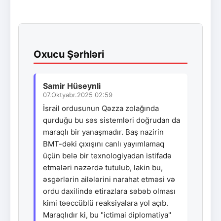
Oxucu Şərhləri
Samir Hüseynli
07.Oktyabr.2025 02:59
İsrail ordusunun Qəzza zolağında
qurduğu bu səs sistemləri doğrudan da
maraqlı bir yanaşmadır. Baş nazirin
BMT-dəki çıxışını canlı yayımlamaq
üçün belə bir texnologiyadan istifadə
etmələri nəzərdə tutulub, lakin bu,
əsgərlərin ailələrini narahat etməsi və
ordu daxilində etirazlara səbəb olması
kimi təəccüblü reaksiyalara yol açıb.
Maraqlıdır ki, bu "ictimai diplomatiya"