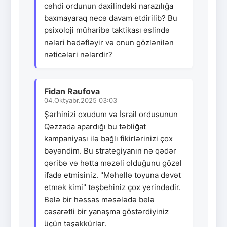
cəhdi ordunun daxilindəki narazılığa
baxmayaraq necə davam etdirilib? Bu
psixoloji müharibə taktikası əslində
nələri hədəfləyir və onun gözlənilən
nəticələri nələrdir?
Fidan Raufova
04.Oktyabr.2025 03:03
Şərhinizi oxudum və İsrail ordusunun
Qəzzada apardığı bu təbliğat
kampaniyası ilə bağlı fikirlərinizi çox
bəyəndim. Bu strategiyanın nə qədər
qəribə və hətta məzəli olduğunu gözəl
ifadə etmisiniz. "Məhəllə toyuna dəvət
etmək kimi" təşbehiniz çox yerindədir.
Belə bir həssas məsələdə belə
cəsarətli bir yanaşma göstərdiyiniz
üçün təşəkkürlər.