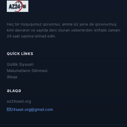
Heç bir hüququmuz qorunmur, amma siz yenə də qorunurmuş
kimi davranın və saytda dərc olunan xəbərlərdən istifadə zamanı
24 saat saytına istinad edin.
QUICK LINKS
Gizlilik Siyasəti
Məlumatların Silinməsi
Əlaqə
ƏLAQƏ
az24saat.org
24saat.org@gmail.com