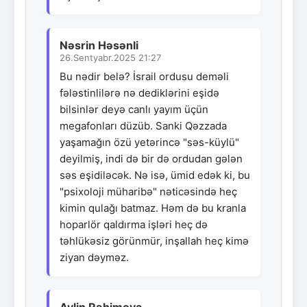
Nəsrin Həsənli
26.Sentyabr.2025 21:27
Bu nədir belə? İsrail ordusu deməli
fələstinlilərə nə dediklərini eşidə
bilsinlər deyə canlı yayım üçün
megafonları düzüb. Sanki Qəzzada
yaşamağın özü yetərincə "səs-küylü"
deyilmiş, indi də bir də ordudan gələn
səs eşidiləcək. Nə isə, ümid edək ki, bu
"psixoloji müharibə" nəticəsində heç
kimin qulağı batmaz. Həm də bu kranla
hoparlör qaldırma işləri heç də
təhlükəsiz görünmür, inşallah heç kimə
ziyan dəyməz.
Aylin Rəhimova