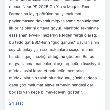
olunur. NeurIPS 2025 Ən Yaxşı Məqalə Fəxri
Fərmanına layiq görülən bu iş, məlumat
paylanmasına davamlı miqyaslanma qanunlarının
ilk prinsiplərini ortaya qoyur. Manifold təxmininə
əsaslanan əvvəlki nəzəriyyələrdən fərqli olaraq,
bu tədqiqat BBM-lərin "güc qanunu" davranışının
seyrək anlayışları sıx məkanlara sıxışdırmanın
həndəsi qaçılmazlığı olduğunu göstərir. Bu, bu
miqyaslanma maneələrini aşmaq üçün xüsusiyyət
müdaxiləsini idarə etmək üçün memarlıq
müdaxilələrinin tələb olunduğunu, çünki sadəcə
daha çox məlumat əlavə etməyin həndəsi dar
boğazı yan keçə bilməyəcəyini göstərir.
24 saat