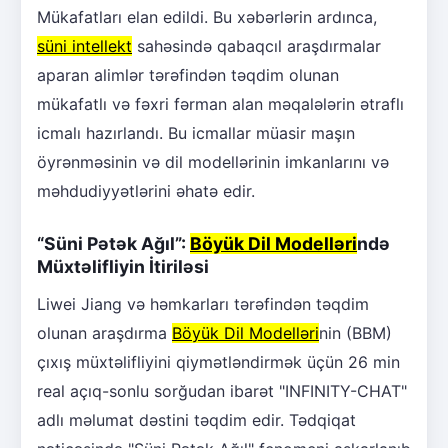
Mükafatları elan edildi. Bu xəbərlərin ardınca,
süni intellekt
sahəsində qabaqcıl araşdırmalar
aparan alimlər tərəfindən təqdim olunan
mükafatlı və fəxri fərman alan məqalələrin ətraflı
icmalı hazırlandı. Bu icmallar müasir maşın
öyrənməsinin və dil modellərinin imkanlarını və
məhdudiyyətlərini əhatə edir.
“Süni Pətək Ağıl”:
Böyük Dil Modelləri
ndə
Müxtəlifliyin İtiriləsi
Liwei Jiang və həmkarları tərəfindən təqdim
olunan araşdırma
Böyük Dil Modelləri
nin (BBM)
çıxış müxtəlifliyini qiymətləndirmək üçün 26 min
real açıq-sonlu sorğudan ibarət "INFINITY-CHAT"
adlı məlumat dəstini təqdim edir. Tədqiqat