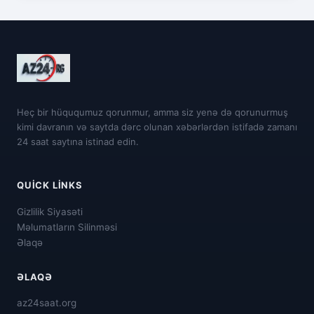
Heç bir hüququmuz qorunmur, amma siz yenə də qorunurmuş
kimi davranın və saytda dərc olunan xəbərlərdən istifadə zamanı
24 saat saytına istinad edin.
QUICK LINKS
Gizlilik Siyasəti
Məlumatların Silinməsi
Əlaqə
ƏLAQƏ
az24saat.org