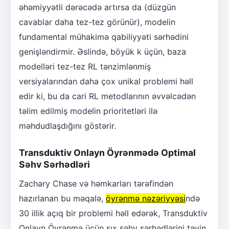
əhəmiyyətli dərəcədə artırsa da (düzgün
cavablar daha tez-tez görünür), modelin
fundamental mühakimə qabiliyyəti sərhədini
genişləndirmir. Əslində, böyük k üçün, baza
modelləri tez-tez RL tənzimlənmiş
versiyalarından daha çox unikal problemi həll
edir ki, bu da cari RL metodlarının əvvəlcədən
təlim edilmiş modelin prioritetləri ilə
məhdudlaşdığını göstərir.
Transduktiv Onlayn Öyrənmədə Optimal
Səhv Sərhədləri
Zachary Chase və həmkarları tərəfindən
hazırlanan bu məqalə,
öyrənmə nəzəriyyəsi
ndə
30 illik açıq bir problemi həll edərək, Transduktiv
Onlayn Öyrənmə üçün sıx səhv sərhədlərini təyin