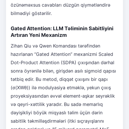
özünəməxsus cavabları düzgün qiymətləndirə
bilmədiyi göstərilir.
Gated Attention: LLM Təliminin Sabitliyini
Artıran Yeni Mexanizm
Zihan Qiu və Qwen Komandası tərəfindən
hazırlanan “Gated Attention” mexanizmi Scaled
Dot-Product Attention (SDPA) çıxışından dərhal
sonra öyrənilə bilən, girişdən asılı sigmoid qapısı
tətbiq edir. Bu metod, diqqət çıxışını bir qapı
(σ(XWθ)) ilə modulyasiya etməklə, yekun çıxış
proyeksiyasından əvvəl element-aşkar seyrəklik
və qeyri-xəttilik yaradır. Bu sadə memarlıq
dəyişikliyi böyük miqyaslı təlim üçün dərin
sabitlik təkmilləşdirmələri (itki sıçrayışlarını