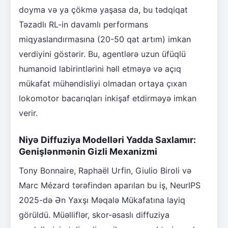
doyma və ya çökmə yaşasa da, bu tədqiqat
Təzadlı RL-in davamlı performans
miqyaslandırmasına (20-50 qat artım) imkan
verdiyini göstərir. Bu, agentlərə uzun üfüqlü
humanoid labirintlərini həll etməyə və açıq
mükafat mühəndisliyi olmadan ortaya çıxan
lokomotor bacarıqları inkişaf etdirməyə imkan
verir.
Niyə Diffuziya Modelləri Yadda Saxlamır:
Genişlənmənin Gizli Mexanizmi
Tony Bonnaire, Raphaël Urfin, Giulio Biroli və
Marc Mézard tərəfindən aparılan bu iş, NeurIPS
2025-də Ən Yaxşı Məqalə Mükafatına layiq
görüldü. Müəlliflər, skor-əsaslı diffuziya