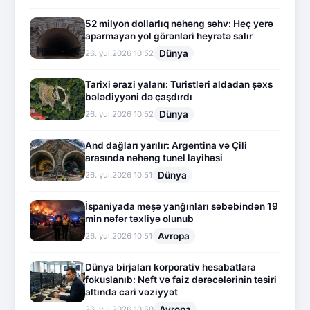
52 milyon dollarlıq nəhəng səhv: Heç yerə
aparmayan yol görənləri heyrətə salır
Dünya
26.İyul.2026 10:52
Tarixi ərazi yalanı: Turistləri aldadan şəxs
bələdiyyəni də çaşdırdı
Dünya
26.İyul.2026 10:52
And dağları yarılır: Argentina və Çili
arasında nəhəng tunel layihəsi
Dünya
26.İyul.2026 10:51
İspaniyada meşə yanğınları səbəbindən 19
min nəfər təxliyə olunub
Avropa
26.İyul.2026 10:51
Dünya birjaları korporativ hesabatlara
fokuslanıb: Neft və faiz dərəcələrinin təsiri
altında cari vəziyyət
Avropa
26.İyul.2026 10:50