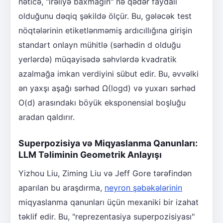
nəticə, "irəliyə baxmağın" nə qədər faydalı
olduğunu dəqiq şəkildə ölçür. Bu, gələcək test
nöqtələrinin etiketlənməmiş ardıcıllığına girişin
standart onlayn mühitlə (sərhədin d olduğu
yerlərdə) müqayisədə səhvlərdə kvadratik
azalmağa imkan verdiyini sübut edir. Bu, əvvəlki
ən yaxşı aşağı sərhəd Ω(logd) və yuxarı sərhəd
O(d) arasındakı böyük eksponensial boşluğu
aradan qaldırır.
Superpozisiya və Miqyaslanma Qanunları:
LLM Təliminin Geometrik Anlayışı
Yizhou Liu, Ziming Liu və Jeff Gore tərəfindən
aparılan bu araşdırma,
neyron şəbəkələrinin
miqyaslanma qanunları üçün mexaniki bir izahat
təklif edir. Bu, "reprezentasiya superpozisiyası"