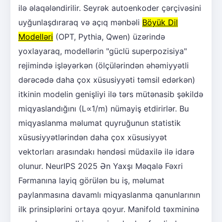
ilə əlaqələndirilir. Seyrək autoenkoder çərçivəsini
uyğunlaşdıraraq və açıq mənbəli
Böyük Dil
Modelləri
(OPT, Pythia, Qwen) üzərində
yoxlayaraq, modellərin "güclü superpozisiya"
rejimində işləyərkən (ölçülərindən əhəmiyyətli
dərəcədə daha çox xüsusiyyəti təmsil edərkən)
itkinin modelin genişliyi ilə tərs mütənasib şəkildə
miqyaslandığını (L∝1/m) nümayiş etdirirlər. Bu
miqyaslanma məlumat quyruğunun statistik
xüsusiyyətlərindən daha çox xüsusiyyət
vektorları arasındakı həndəsi müdaxilə ilə idarə
olunur. NeurIPS 2025 Ən Yaxşı Məqalə Fəxri
Fərmanına layiq görülən bu iş, məlumat
paylanmasına davamlı miqyaslanma qanunlarının
ilk prinsiplərini ortaya qoyur. Manifold təxmininə