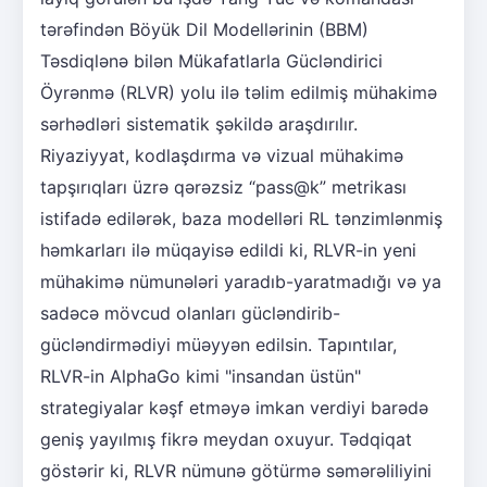
tərəfindən Böyük Dil Modellərinin (BBM)
Təsdiqlənə bilən Mükafatlarla Gücləndirici
Öyrənmə (RLVR) yolu ilə təlim edilmiş mühakimə
sərhədləri sistematik şəkildə araşdırılır.
Riyaziyyat, kodlaşdırma və vizual mühakimə
tapşırıqları üzrə qərəzsiz “pass@k” metrikası
istifadə edilərək, baza modelləri RL tənzimlənmiş
həmkarları ilə müqayisə edildi ki, RLVR-in yeni
mühakimə nümunələri yaradıb-yaratmadığı və ya
sadəcə mövcud olanları gücləndirib-
gücləndirmədiyi müəyyən edilsin. Tapıntılar,
RLVR-in AlphaGo kimi "insandan üstün"
strategiyalar kəşf etməyə imkan verdiyi barədə
geniş yayılmış fikrə meydan oxuyur. Tədqiqat
göstərir ki, RLVR nümunə götürmə səmərəliliyini