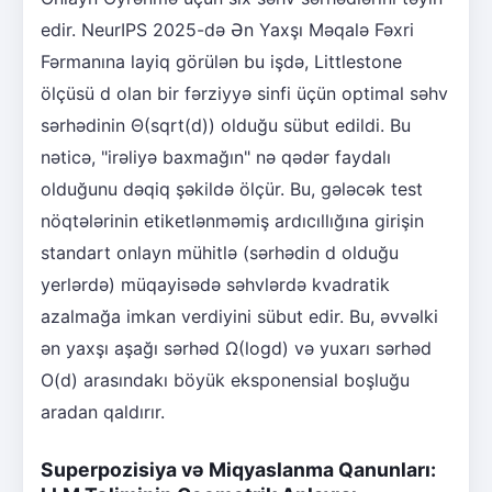
edir. NeurIPS 2025-də Ən Yaxşı Məqalə Fəxri
Fərmanına layiq görülən bu işdə, Littlestone
ölçüsü d olan bir fərziyyə sinfi üçün optimal səhv
sərhədinin Θ(sqrt(d)) olduğu sübut edildi. Bu
nəticə, "irəliyə baxmağın" nə qədər faydalı
olduğunu dəqiq şəkildə ölçür. Bu, gələcək test
nöqtələrinin etiketlənməmiş ardıcıllığına girişin
standart onlayn mühitlə (sərhədin d olduğu
yerlərdə) müqayisədə səhvlərdə kvadratik
azalmağa imkan verdiyini sübut edir. Bu, əvvəlki
ən yaxşı aşağı sərhəd Ω(logd) və yuxarı sərhəd
O(d) arasındakı böyük eksponensial boşluğu
aradan qaldırır.
Superpozisiya və Miqyaslanma Qanunları: