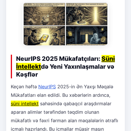
NeurIPS 2025 Mükafatçıları:
Süni
İntellekt
də Yeni Yaxınlaşmalar və
Kəşflər
Keçən həftə
NeurIPS
2025-in Ən Yaxşı Məqalə
Mükafatları elan edildi. Bu xəbərlərin ardınca,
süni intellekt
sahəsində qabaqcıl araşdırmalar
aparan alimlər tərəfindən təqdim olunan
mükafatlı və fəxri fərman alan məqalələrin ətraflı
icmalı hazırlandı. Bu icmallar müasir maşın