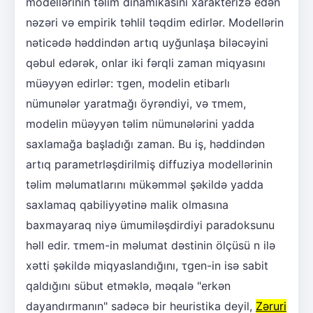
modellərinin təlim dinamikasını xarakterizə edən
nəzəri və empirik təhlil təqdim edirlər. Modellərin
nəticədə həddindən artıq uyğunlaşa biləcəyini
qəbul edərək, onlar iki fərqli zaman miqyasını
müəyyən edirlər: τgen, modelin etibarlı
nümunələr yaratmağı öyrəndiyi, və τmem,
modelin müəyyən təlim nümunələrini yadda
saxlamağa başladığı zaman. Bu iş, həddindən
artıq parametrləşdirilmiş diffuziya modellərinin
təlim məlumatlarını mükəmməl şəkildə yadda
saxlamaq qabiliyyətinə malik olmasına
baxmayaraq niyə ümumiləşdirdiyi paradoksunu
həll edir. τmem-in məlumat dəstinin ölçüsü n ilə
xətti şəkildə miqyaslandığını, τgen-in isə sabit
qaldığını sübut etməklə, məqalə "erkən
dayandırmanın" sadəcə bir heuristika deyil,
Zəruri