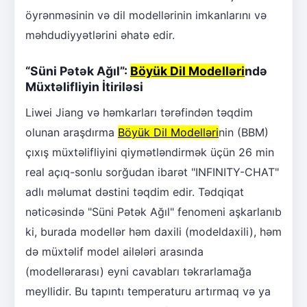
öyrənməsinin və dil modellərinin imkanlarını və
məhdudiyyətlərini əhatə edir.
“Süni Pətək Ağıl”:
Böyük Dil Modelləri
ndə
Müxtəlifliyin İtiriləsi
Liwei Jiang və həmkarları tərəfindən təqdim
olunan araşdırma
Böyük Dil Modelləri
nin (BBM)
çıxış müxtəlifliyini qiymətləndirmək üçün 26 min
real açıq-sonlu sorğudan ibarət "INFINITY-CHAT"
adlı məlumat dəstini təqdim edir. Tədqiqat
nəticəsində "Süni Pətək Ağıl" fenomeni aşkarlanıb
ki, burada modellər həm daxili (modeldaxili), həm
də müxtəlif model ailələri arasında
(modellərarası) eyni cavabları təkrarlamağa
meyllidir. Bu tapıntı temperaturu artırmaq və ya