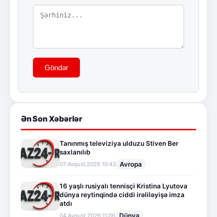
Göndər
Ən Son Xəbərlər
Tanınmış televiziya ulduzu Stiven Ber
saxlanılıb
Avropa
07.Avqust.2026 10:43
16 yaşlı rusiyalı tennisçi Kristina Lyutova
dünya reytinqində ciddi irəliləyişə imza
atdı
Dünya
04.Avqust.2026 11:06