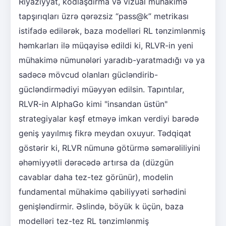
Riyaziyyat, kodlaşdırma və vizual mühakimə
tapşırıqları üzrə qərəzsiz “pass@k” metrikası
istifadə edilərək, baza modelləri RL tənzimlənmiş
həmkarları ilə müqayisə edildi ki, RLVR-in yeni
mühakimə nümunələri yaradıb-yaratmadığı və ya
sadəcə mövcud olanları gücləndirib-
gücləndirmədiyi müəyyən edilsin. Tapıntılar,
RLVR-in AlphaGo kimi "insandan üstün"
strategiyalar kəşf etməyə imkan verdiyi barədə
geniş yayılmış fikrə meydan oxuyur. Tədqiqat
göstərir ki, RLVR nümunə götürmə səmərəliliyini
əhəmiyyətli dərəcədə artırsa da (düzgün
cavablar daha tez-tez görünür), modelin
fundamental mühakimə qabiliyyəti sərhədini
genişləndirmir. Əslində, böyük k üçün, baza
modelləri tez-tez RL tənzimlənmiş