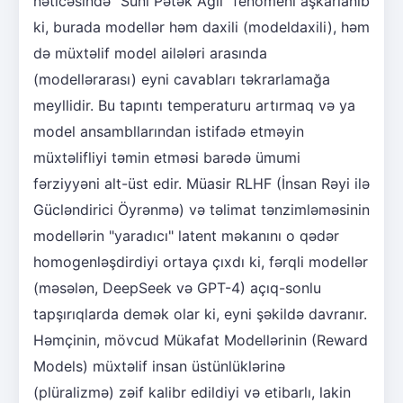
nəticəsində "Süni Pətək Ağıl" fenomeni aşkarlanıb
ki, burada modellər həm daxili (modeldaxili), həm
də müxtəlif model ailələri arasında
(modellərarası) eyni cavabları təkrarlamağa
meyllidir. Bu tapıntı temperaturu artırmaq və ya
model ansambllarından istifadə etməyin
müxtəlifliyi təmin etməsi barədə ümumi
fərziyyəni alt-üst edir. Müasir RLHF (İnsan Rəyi ilə
Gücləndirici Öyrənmə) və təlimat tənzimləməsinin
modellərin "yaradıcı" latent məkanını o qədər
homogenləşdirdiyi ortaya çıxdı ki, fərqli modellər
(məsələn, DeepSeek və GPT-4) açıq-sonlu
tapşırıqlarda demək olar ki, eyni şəkildə davranır.
Həmçinin, mövcud Mükafat Modellərinin (Reward
Models) müxtəlif insan üstünlüklərinə
(plüralizmə) zəif kalibr edildiyi və etibarlı, lakin