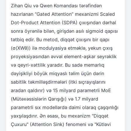
Zihan Qiu və Qwen Komandası tərəfindən
hazırlanan “Gated Attention” mexanizmi Scaled
Dot-Product Attention (SDPA) çıxışından dərhal
sonra öyrənilə bilən, girişdən asılı sigmoid qapısı
tətbiq edir. Bu metod, diqqət çıxışını bir qapı
(σ(XWθ)) ilə modulyasiya etməklə, yekun çıxış
proyeksiyasından əvvəl element-aşkar seyrəklik
və qeyri-xəttilik yaradır. Bu sadə memarlıq
dəyişikliyi böyük miqyaslı təlim üçün dərin
sabitlik təkmilləşdirmələri (itki sıçrayışlarını
aradan qaldırır) və 15 milyard parametrli MoE
(Mütəxəssislərin Qarışığı) və 1.7 milyard
parametrli sıx modellərdə daimi olaraq çaşqınlığı
yaxşılaşdırır. Ən əsası, bu mexanizm "Diqqət
Çuxuru" (Attention Sink) fenomeni və "Kütləvi