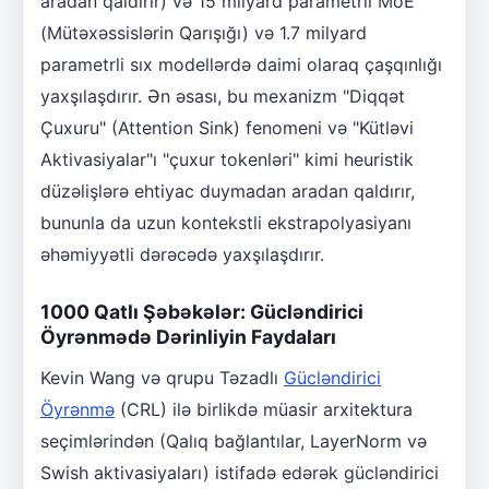
aradan qaldırır) və 15 milyard parametrli MoE
(Mütəxəssislərin Qarışığı) və 1.7 milyard
parametrli sıx modellərdə daimi olaraq çaşqınlığı
yaxşılaşdırır. Ən əsası, bu mexanizm "Diqqət
Çuxuru" (Attention Sink) fenomeni və "Kütləvi
Aktivasiyalar"ı "çuxur tokenləri" kimi heuristik
düzəlişlərə ehtiyac duymadan aradan qaldırır,
bununla da uzun kontekstli ekstrapolyasiyanı
əhəmiyyətli dərəcədə yaxşılaşdırır.
1000 Qatlı Şəbəkələr: Gücləndirici
Öyrənmədə Dərinliyin Faydaları
Kevin Wang və qrupu Təzadlı
Gücləndirici
Öyrənmə
(CRL) ilə birlikdə müasir arxitektura
seçimlərindən (Qalıq bağlantılar, LayerNorm və
Swish aktivasiyaları) istifadə edərək gücləndirici