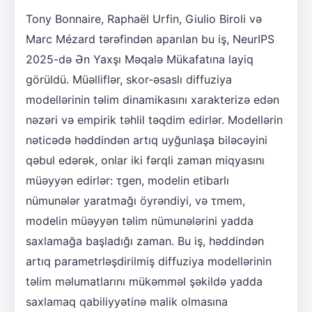
Tony Bonnaire, Raphaël Urfin, Giulio Biroli və
Marc Mézard tərəfindən aparılan bu iş, NeurIPS
2025-də Ən Yaxşı Məqalə Mükafatına layiq
görüldü. Müəlliflər, skor-əsaslı diffuziya
modellərinin təlim dinamikasını xarakterizə edən
nəzəri və empirik təhlil təqdim edirlər. Modellərin
nəticədə həddindən artıq uyğunlaşa biləcəyini
qəbul edərək, onlar iki fərqli zaman miqyasını
müəyyən edirlər: τgen, modelin etibarlı
nümunələr yaratmağı öyrəndiyi, və τmem,
modelin müəyyən təlim nümunələrini yadda
saxlamağa başladığı zaman. Bu iş, həddindən
artıq parametrləşdirilmiş diffuziya modellərinin
təlim məlumatlarını mükəmməl şəkildə yadda
saxlamaq qabiliyyətinə malik olmasına