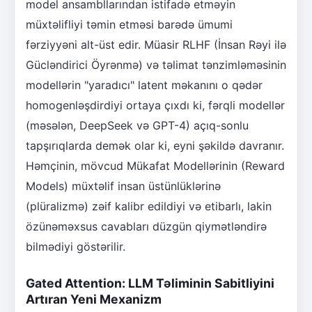
model ansambllarından istifadə etməyin
müxtəlifliyi təmin etməsi barədə ümumi
fərziyyəni alt-üst edir. Müasir RLHF (İnsan Rəyi ilə
Gücləndirici Öyrənmə) və təlimat tənzimləməsinin
modellərin "yaradıcı" latent məkanını o qədər
homogenləşdirdiyi ortaya çıxdı ki, fərqli modellər
(məsələn, DeepSeek və GPT-4) açıq-sonlu
tapşırıqlarda demək olar ki, eyni şəkildə davranır.
Həmçinin, mövcud Mükafat Modellərinin (Reward
Models) müxtəlif insan üstünlüklərinə
(plüralizmə) zəif kalibr edildiyi və etibarlı, lakin
özünəməxsus cavabları düzgün qiymətləndirə
bilmədiyi göstərilir.
Gated Attention: LLM Təliminin Sabitliyini
Artıran Yeni Mexanizm