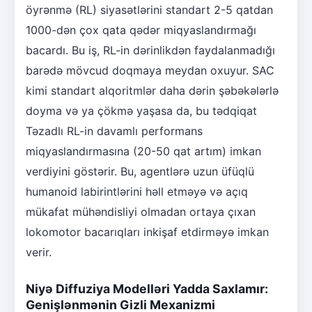
öyrənmə (RL) siyasətlərini standart 2-5 qatdan
1000-dən çox qata qədər miqyaslandırmağı
bacardı. Bu iş, RL-in dərinlikdən faydalanmadığı
barədə mövcud doqmaya meydan oxuyur. SAC
kimi standart alqoritmlər daha dərin şəbəkələrlə
doyma və ya çökmə yaşasa da, bu tədqiqat
Təzadlı RL-in davamlı performans
miqyaslandırmasına (20-50 qat artım) imkan
verdiyini göstərir. Bu, agentlərə uzun üfüqlü
humanoid labirintlərini həll etməyə və açıq
mükafat mühəndisliyi olmadan ortaya çıxan
lokomotor bacarıqları inkişaf etdirməyə imkan
verir.
Niyə Diffuziya Modelləri Yadda Saxlamır:
Genişlənmənin Gizli Mexanizmi