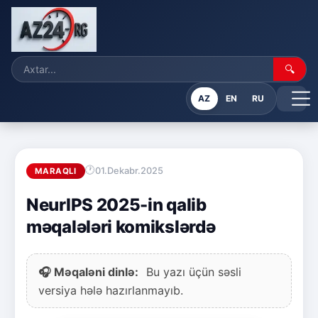
🔍
AZ
EN
RU
01.Dekabr.2025
MARAQLI
NeurIPS 2025-in qalib
məqalələri komikslərdə
🎧 Məqaləni dinlə:
Bu yazı üçün səsli
versiya hələ hazırlanmayıb.