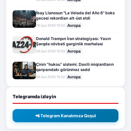
İbay Llanosun "La Velada del Año 6" boks
gecəsi rekordları alt-üst etdi
Avropa
26.İyul.2026 10:50
Donald Trampın İran strategiyası: Yaxın
Şərqdə növbəti gərginlik mərhələsi
Avropa
26.İyul.2026 10:50
Çinin “hukou” sistemi: Daxili miqrantların
qarşısındakı görünməz sədd
Avropa
26.İyul.2026 10:22
Telegramda izləyin
📲 Telegram Kanalımıza Qoşul