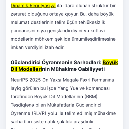
Dinamik Requlyasiya
ilə idarə olunan struktur bir
zərurət olduğunu ortaya qoyur. Bu, daha böyük
məlumat dəstlərinin təlim üçün təhlükəsizlik
pəncərəsini niyə genişləndirdiyini və kütləvi
modellərin möhkəm şəkildə ümumiləşdirilməsinə
imkan verdiyini izah edir.
Gücləndirici Öyrənmənin Sərhədləri:
Böyük
Dil Modelləri
nin Mühakimə Qabiliyyəti
NeurIPS 2025 Ən Yaxşı Məqalə Fəxri Fərmanına
layiq görülən bu işdə Yang Yue və komandası
tərəfindən Böyük Dil Modellərinin (BBM)
Təsdiqlənə bilən Mükafatlarla Gücləndirici
Öyrənmə (RLVR) yolu ilə təlim edilmiş mühakimə
sərhədləri sistematik şəkildə araşdırılır.