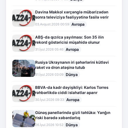
Davina Makkol xərçənglə mübarizədən
sonra televiziya fəaliyyətinə fasilə verir
Avropa
03.Avqust.2026 00:59
ABŞ-da qızılca yayılması: Son 35 ilin
rekord göstəricisi müşahidə olunur
Avropa
31.İyul.2026 05:46
Rusiya Ukraynanın iri şəhərlərini kütləvi
raket və dron atəşinə tutub
Dünya
31.İyul.2026 03:09
BBVA-da kadr dəyişikliyi: Karlos Torres
rəhbərlikdə ciddi islahatlar aparır
Avropa
30.İyul.2026 09:33
Günəş panellərində gizli təhlükə: Yanğın
riski barədə xəbərdarlıq
Dünya
26.İyul.2026 10:52