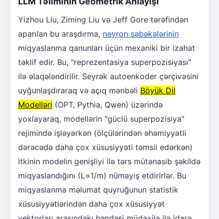
LLM Təliminin Geometrik Anlayışı
Yizhou Liu, Ziming Liu və Jeff Gore tərəfindən
aparılan bu araşdırma,
neyron şəbəkələrinin
miqyaslanma qanunları üçün mexaniki bir izahat
təklif edir. Bu, "reprezentasiya superpozisiyası"
ilə əlaqələndirilir. Seyrək autoenkoder çərçivəsini
uyğunlaşdıraraq və açıq mənbəli
Böyük Dil
Modelləri
(OPT, Pythia, Qwen) üzərində
yoxlayaraq, modellərin "güclü superpozisiya"
rejimində işləyərkən (ölçülərindən əhəmiyyətli
dərəcədə daha çox xüsusiyyəti təmsil edərkən)
itkinin modelin genişliyi ilə tərs mütənasib şəkildə
miqyaslandığını (L∝1/m) nümayiş etdirirlər. Bu
miqyaslanma məlumat quyruğunun statistik
xüsusiyyətlərindən daha çox xüsusiyyət
vektorları arasındakı həndəsi müdaxilə ilə idarə