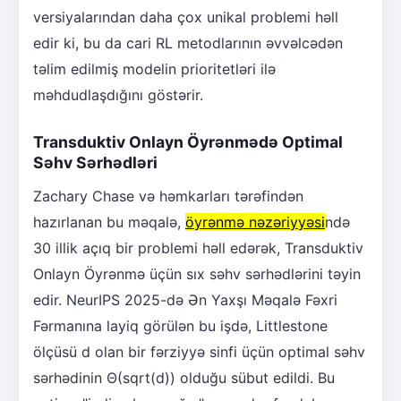
versiyalarından daha çox unikal problemi həll
edir ki, bu da cari RL metodlarının əvvəlcədən
təlim edilmiş modelin prioritetləri ilə
məhdudlaşdığını göstərir.
Transduktiv Onlayn Öyrənmədə Optimal
Səhv Sərhədləri
Zachary Chase və həmkarları tərəfindən
hazırlanan bu məqalə,
öyrənmə nəzəriyyəsi
ndə
30 illik açıq bir problemi həll edərək, Transduktiv
Onlayn Öyrənmə üçün sıx səhv sərhədlərini təyin
edir. NeurIPS 2025-də Ən Yaxşı Məqalə Fəxri
Fərmanına layiq görülən bu işdə, Littlestone
ölçüsü d olan bir fərziyyə sinfi üçün optimal səhv
sərhədinin Θ(sqrt(d)) olduğu sübut edildi. Bu