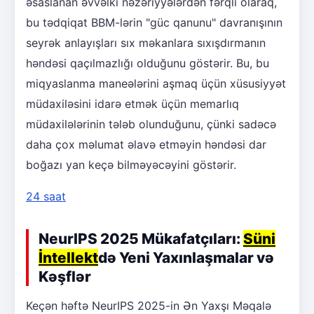
əsaslanan əvvəlki nəzəriyyələrdən fərqli olaraq,
bu tədqiqat BBM-lərin "güc qanunu" davranışının
seyrək anlayışları sıx məkanlara sıxışdırmanın
həndəsi qaçılmazlığı olduğunu göstərir. Bu, bu
miqyaslanma maneələrini aşmaq üçün xüsusiyyət
müdaxiləsini idarə etmək üçün memarlıq
müdaxilələrinin tələb olunduğunu, çünki sadəcə
daha çox məlumat əlavə etməyin həndəsi dar
boğazı yan keçə bilməyəcəyini göstərir.
24 saat
NeurIPS 2025 Mükafatçıları:
Süni
İntellekt
də Yeni Yaxınlaşmalar və
Kəşflər
Keçən həftə NeurIPS 2025-in Ən Yaxşı Məqalə