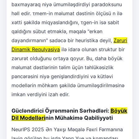
baxmayaraq niyə ümumiləşdirdiyi paradoksunu
həll edir. τmem-in məlumat dəstinin ölçüsü n ilə
xətti şəkildə miqyaslandığını, τgen-in isə sabit
qaldığını sübut etməklə, məqalə "erkən
dayandırmanın" sadəcə bir heuristika deyil,
Zəruri
Dinamik Requlyasiya
ilə idarə olunan struktur bir
zərurət olduğunu ortaya qoyur. Bu, daha böyük
məlumat dəstlərinin təlim üçün təhlükəsizlik
pəncərəsini niyə genişləndirdiyini və kütləvi
modellərin möhkəm şəkildə ümumiləşdirilməsinə
imkan verdiyini izah edir.
Gücləndirici Öyrənmənin Sərhədləri:
Böyük
Dil Modelləri
nin Mühakimə Qabiliyyəti
NeurIPS 2025 Ən Yaxşı Məqalə Fəxri Fərmanına
layiq görülən bu işdə Yang Yue və komandası