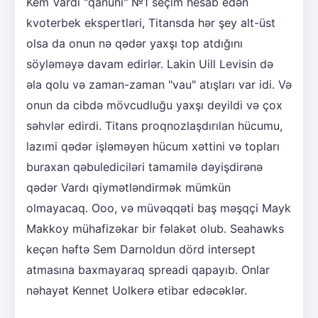
Kem Vardı "qanuni" №1 seçim hesab edən
kvoterbek ekspertləri, Titansda hər şey alt-üst
olsa da onun nə qədər yaxşı top atdığını
söyləməyə davam edirlər. Lakin Uill Levisin də
əla qolu və zaman-zaman "vau" atışları var idi. Və
onun da cibdə mövcudluğu yaxşı deyildi və çox
səhvlər edirdi. Titans proqnozlaşdırılan hücumu,
lazımi qədər işləməyən hücum xəttini və topları
buraxan qəbulediciləri tamamilə dəyişdirənə
qədər Vardı qiymətləndirmək mümkün
olmayacaq. Ooo, və müvəqqəti baş məşqçi Mayk
Makkoy mühafizəkar bir fəlakət olub. Seahawks
keçən həftə Sem Darnoldun dörd intersept
atmasına baxmayaraq spreadi qapayıb. Onlar
nəhayət Kennet Uolkerə etibar edəcəklər.