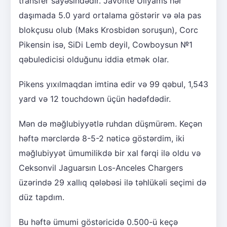
transfer sayəsindədir. Javonte Uilyams hər
daşımada 5.0 yard ortalama göstərir və əla pas
blokçusu olub (Maks Krosbidən soruşun), Corc
Pikensin isə, SiDi Lemb deyil, Cowboysun №1
qəbuledicisi olduğunu iddia etmək olar.
Pikens yıxılmaqdan imtina edir və 99 qəbul, 1,543
yard və 12 touchdown üçün hədəfdədir.
Mən də məğlubiyyətlə ruhdan düşmürəm. Keçən
həftə mərclərdə 8-5-2 nəticə göstərdim, iki
məğlubiyyət ümumilikdə bir xal fərqi ilə oldu və
Ceksonvil Jaguarsın Los-Anceles Chargers
üzərində 29 xallıq qələbəsi ilə təhlükəli seçimi də
düz tapdım.
Bu həftə ümumi göstəricidə 0.500-ü keçə