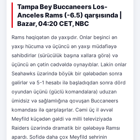
Tampa Bey Buccaneers Los-
Anceles Rams (-6.5) qarşısında |
Bazar, 04:20 CET, NBC
Rams həqiqətən də yaxşıdır. Onlar beşinci ən
yaxşı hücuma və üçüncü ən yaxşı müdafiəyə
sahibdirlər (sürücülük başına xallara görə) və
üçüncü ən çətin cədvəldə oynayıblar. Lakin onlar
Seahawks üzərində böyük bir qələbədən sonra
gəlirlər və 5-1 hesabı ilə başladıqdan sonra dörd
oyundan üçünü (güclü komandalara) uduzan
ümidsiz və sağlamlığına qovuşan Buccaneers
komandası ilə qarşılaşırlar. Cəmi üç il əvvəl
Meyfild küçədən gəldi və milli televiziyada
Raiders üzərində dramatik bir qələbəyə Ramsı
apardı. Sofidə daha çox Meyfild sehrinin