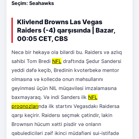
Seçim: Seahawks
Klivlend Browns Las Vegas
Raiders (-4) qarşısında | Bazar,
00:05 CET, CBS
Necə bir hekayə ola bilərdi bu. Raiders və azlıq
sahibi Tom Bredi
NFL
draftında Şedur Sandersi
yeddi dəfə keçib, Bredinin kvoterbekə mentor
olmasına və kollecdə onun məhsullarını
geyinməsi üçün NIL müqaviləsi imzalamasına
baxmayaraq. Və indi Sanders ilk
NFL
proqnozları
nda ilk startını Vegasdakı Raidersa
qarşı keçirir. Raidersı seçmək çətindir, lakin
Brownsın hücum xətti pisdir və onların
qəbulediciləri zəif ikinci müdafiəni sui-istifadə