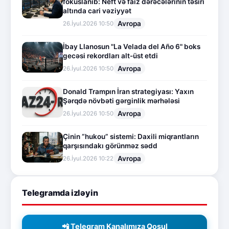
fokuslanıb: Neft və faiz dərəcələrinin təsiri
altında cari vəziyyət
Avropa
26.İyul.2026 10:50
İbay Llanosun "La Velada del Año 6" boks
gecəsi rekordları alt-üst etdi
Avropa
26.İyul.2026 10:50
Donald Trampın İran strategiyası: Yaxın
Şərqdə növbəti gərginlik mərhələsi
Avropa
26.İyul.2026 10:50
Çinin “hukou” sistemi: Daxili miqrantların
qarşısındakı görünməz sədd
Avropa
26.İyul.2026 10:22
Telegramda izləyin
📲 Telegram Kanalımıza Qoşul