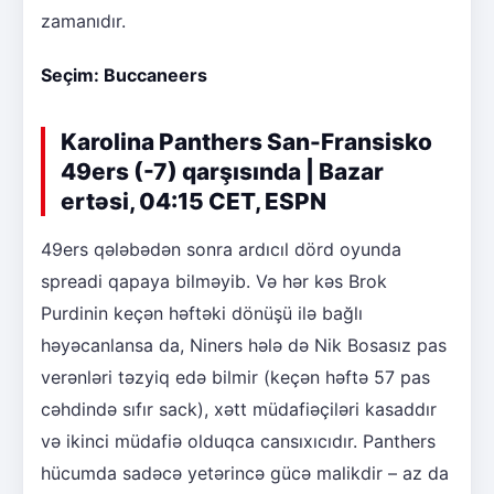
zamanıdır.
Seçim: Buccaneers
Karolina Panthers San-Fransisko
49ers (-7) qarşısında | Bazar
ertəsi, 04:15 CET, ESPN
49ers qələbədən sonra ardıcıl dörd oyunda
spreadi qapaya bilməyib. Və hər kəs Brok
Purdinin keçən həftəki dönüşü ilə bağlı
həyəcanlansa da, Niners hələ də Nik Bosasız pas
verənləri təzyiq edə bilmir (keçən həftə 57 pas
cəhdində sıfır sack), xətt müdafiəçiləri kasaddır
və ikinci müdafiə olduqca cansıxıcıdır. Panthers
hücumda sadəcə yetərincə gücə malikdir – az da