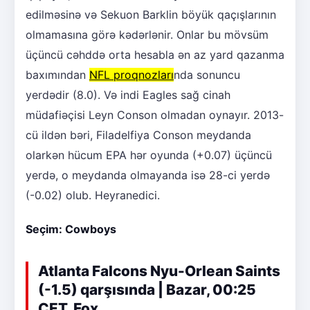
edilməsinə və Sekuon Barklin böyük qaçışlarının
olmamasına görə kədərlənir. Onlar bu mövsüm
üçüncü cəhddə orta hesabla ən az yard qazanma
baxımından
NFL proqnozları
nda sonuncu
yerdədir (8.0). Və indi Eagles sağ cinah
müdafiəçisi Leyn Conson olmadan oynayır. 2013-
cü ildən bəri, Filadelfiya Conson meydanda
olarkən hücum EPA hər oyunda (+0.07) üçüncü
yerdə, o meydanda olmayanda isə 28-ci yerdə
(-0.02) olub. Heyranedici.
Seçim: Cowboys
Atlanta Falcons Nyu-Orlean Saints
(-1.5) qarşısında | Bazar, 00:25
CET, Fox