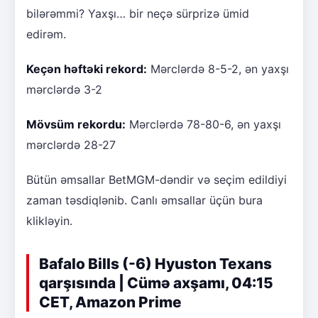
bilərəmmi? Yaxşı… bir neçə sürprizə ümid
edirəm.
Keçən həftəki rekord:
Mərclərdə 8-5-2, ən yaxşı
mərclərdə 3-2
Mövsüm rekordu:
Mərclərdə 78-80-6, ən yaxşı
mərclərdə 28-27
Bütün əmsallar BetMGM-dəndir və seçim edildiyi
zaman təsdiqlənib. Canlı əmsallar üçün bura
klikləyin.
Bafalo Bills (-6) Hyuston Texans
qarşısında | Cümə axşamı, 04:15
CET, Amazon Prime