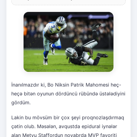
İnanılmazdır ki, Bo Niksin Patrik Mahomesi heç-
heçə bitən oyunun dördüncü rübündə üstələdiyini
gördüm.
Lakin bu mövsüm bir çox şeyi proqnozlaşdırmaq
çətin olub. Məsələn, avqustda epidural iynələr
alan Metyu Staffordun noyabrda MVP favoriti