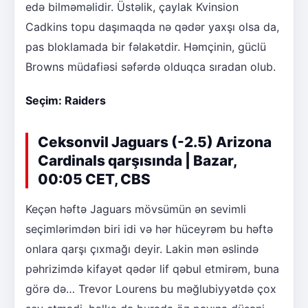
edə bilməməlidir. Üstəlik, çaylak Kvinsion
Cadkins topu daşımaqda nə qədər yaxşı olsa da,
pas bloklamada bir fəlakətdir. Həmçinin, güclü
Browns müdafiəsi səfərdə olduqca sıradan olub.
Seçim: Raiders
Ceksonvil Jaguars (-2.5) Arizona
Cardinals qarşısında | Bazar,
00:05 CET, CBS
Keçən həftə Jaguars mövsümün ən sevimli
seçimlərimdən biri idi və hər hüceyrəm bu həftə
onlara qarşı çıxmağı deyir. Lakin mən əslində
pəhrizimdə kifayət qədər lif qəbul etmirəm, buna
görə də… Trevor Lourens bu məğlubiyyətdə çox