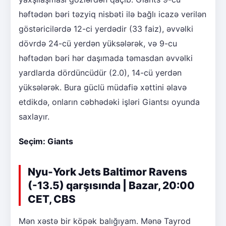
həftədən bəri təzyiq nisbəti ilə bağlı icazə verilən
göstəricilərdə 12-ci yerdədir (33 faiz), əvvəlki
dövrdə 24-cü yerdən yüksələrək, və 9-cu
həftədən bəri hər daşımada təmasdan əvvəlki
yardlarda dördüncüdür (2.0), 14-cü yerdən
yüksələrək. Bura güclü müdafiə xəttini əlavə
etdikdə, onların cəbhədəki işləri Giantsı oyunda
saxlayır.
Seçim: Giants
Nyu-York Jets Baltimor Ravens
(-13.5) qarşısında | Bazar, 20:00
CET, CBS
Mən xəstə bir köpək balığıyam. Mənə Tayrod