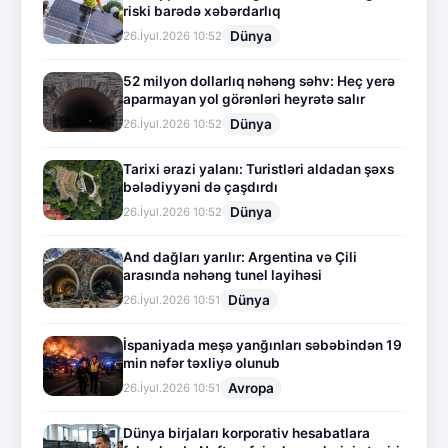
riski barədə xəbərdarlıq
Dünya
26.İyul.2026 10:52
52 milyon dollarlıq nəhəng səhv: Heç yerə
aparmayan yol görənləri heyrətə salır
Dünya
26.İyul.2026 10:52
Tarixi ərazi yalanı: Turistləri aldadan şəxs
bələdiyyəni də çaşdırdı
Dünya
26.İyul.2026 10:52
And dağları yarılır: Argentina və Çili
arasında nəhəng tunel layihəsi
Dünya
26.İyul.2026 10:51
İspaniyada meşə yanğınları səbəbindən 19
min nəfər təxliyə olunub
Avropa
26.İyul.2026 10:51
Dünya birjaları korporativ hesabatlara