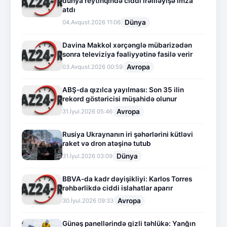
dünya reytinqində ciddi irəliləyişə imza
atdı
Dünya
04.Avqust.2026 11:06
Davina Makkol xərçənglə mübarizədən
sonra televiziya fəaliyyətinə fasilə verir
Avropa
03.Avqust.2026 00:59
ABŞ-da qızılca yayılması: Son 35 ilin
rekord göstəricisi müşahidə olunur
Avropa
31.İyul.2026 05:46
Rusiya Ukraynanın iri şəhərlərini kütləvi
raket və dron atəşinə tutub
Dünya
31.İyul.2026 03:09
BBVA-da kadr dəyişikliyi: Karlos Torres
rəhbərlikdə ciddi islahatlar aparır
Avropa
30.İyul.2026 09:33
Günəş panellərində gizli təhlükə: Yanğın