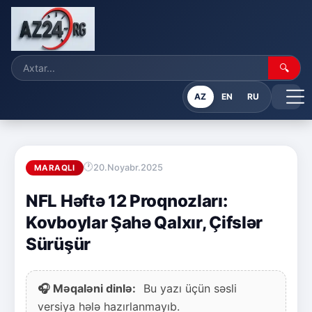
🔍
AZ
EN
RU
20.Noyabr.2025
MARAQLI
NFL Həftə 12 Proqnozları:
Kovboylar Şahə Qalxır, Çifslər
Sürüşür
🎧 Məqaləni dinlə:
Bu yazı üçün səsli
versiya hələ hazırlanmayıb.