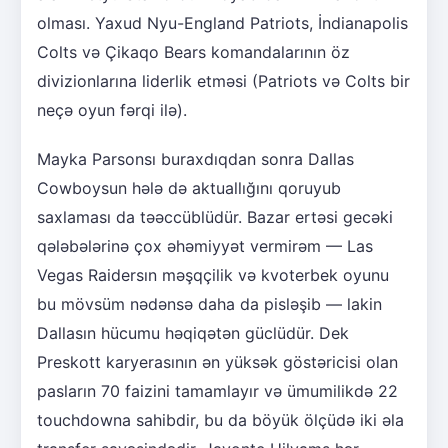
olması. Yaxud Nyu-England Patriots, İndianapolis
Colts və Çikaqo Bears komandalarının öz
divizionlarına liderlik etməsi (Patriots və Colts bir
neçə oyun fərqi ilə).
Mayka Parsonsı buraxdıqdan sonra Dallas
Cowboysun hələ də aktuallığını qoruyub
saxlaması da təəccüblüdür. Bazar ertəsi gecəki
qələbələrinə çox əhəmiyyət vermirəm — Las
Vegas Raidersın məşqçilik və kvoterbek oyunu
bu mövsüm nədənsə daha da pisləşib — lakin
Dallasın hücumu həqiqətən güclüdür. Dek
Preskott karyerasının ən yüksək göstəricisi olan
pasların 70 faizini tamamlayır və ümumilikdə 22
touchdowna sahibdir, bu da böyük ölçüdə iki əla