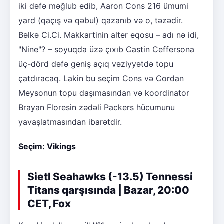
iki dəfə məğlub edib, Aaron Cons 216 ümumi
yard (qaçış və qəbul) qazanıb və o, təzədir.
Bəlkə Ci.Ci. Makkartinin alter eqosu – adı nə idi,
"Nine"? – soyuqda üzə çıxıb Castin Ceffersona
üç-dörd dəfə geniş açıq vəziyyətdə topu
çatdıracaq. Lakin bu seçim Cons və Cordan
Meysonun topu daşımasından və koordinator
Brayan Floresin zədəli Packers hücumunu
yavaşlatmasından ibarətdir.
Seçim: Vikings
Sietl Seahawks (-13.5) Tennessi
Titans qarşısında | Bazar, 20:00
CET, Fox