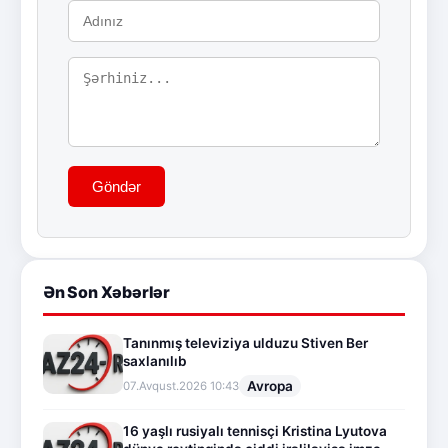
Göndər
Ən Son Xəbərlər
Tanınmış televiziya ulduzu Stiven Ber
saxlanılıb
Avropa
07.Avqust.2026 10:43
16 yaşlı rusiyalı tennisçi Kristina Lyutova