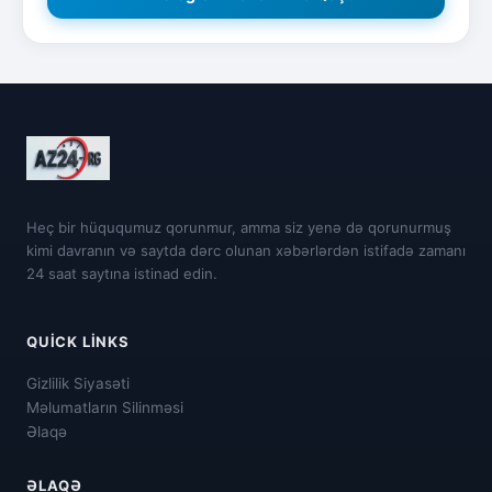
Heç bir hüququmuz qorunmur, amma siz yenə də qorunurmuş
kimi davranın və saytda dərc olunan xəbərlərdən istifadə zamanı
24 saat saytına istinad edin.
QUICK LINKS
Gizlilik Siyasəti
Məlumatların Silinməsi
Əlaqə
ƏLAQƏ