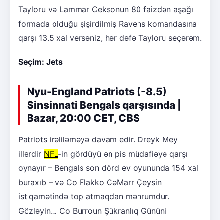
Tayloru və Lammar Ceksonun 80 faizdən aşağı
formada olduğu şişirdilmiş Ravens komandasına
qarşı 13.5 xal versəniz, hər dəfə Tayloru seçərəm.
Seçim: Jets
Nyu-England Patriots (-8.5)
Sinsinnati Bengals qarşısında |
Bazar, 20:00 CET, CBS
Patriots irəliləməyə davam edir. Dreyk Mey
illərdir
NFL
-in gördüyü ən pis müdafiəyə qarşı
oynayır – Bengals son dörd ev oyununda 154 xal
buraxıb – və Co Flakko CəMarr Çeysin
istiqamətində top atmaqdan məhrumdur.
Gözləyin… Co Burroun Şükranlıq Gününi