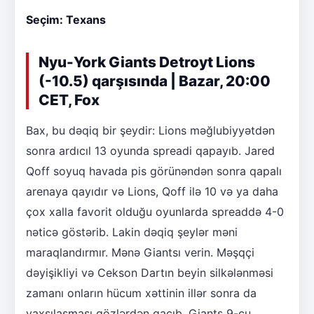
Seçim: Texans
Nyu-York Giants Detroyt Lions
(-10.5) qarşısında | Bazar, 20:00
CET, Fox
Bax, bu dəqiq bir şeydir: Lions məğlubiyyətdən
sonra ardıcıl 13 oyunda spreadi qapayıb. Jared
Qoff soyuq havada pis görünəndən sonra qapalı
arenaya qayıdır və Lions, Qoff ilə 10 və ya daha
çox xalla favorit olduğu oyunlarda spreaddə 4-0
nəticə göstərib. Lakin dəqiq şeylər məni
maraqlandırmır. Mənə Giantsı verin. Məşqçi
dəyişikliyi və Cekson Dartın beyin silkələnməsi
zamanı onların hücum xəttinin illər sonra da
yaxşılaşması gözlərdən qaçıb. Giants 9-cu