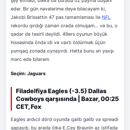
şey etmədi, bəlkə də burada öz payına düşəni
edər. Bir gün nəvələrimə deyə biləcəyəm ki,
Jakobi Brissettin 47 pas tamamlaması ilə
NFL
rekordu qırdığı zaman orada olmuşam… və bu, o
qədər də təsirli deyildi. 49ers oyunun böyük
hissəsində öndə idi və vaxtı öldürmək üçün
yumşaq zonada oynayırdı. Hətta bunu ən yaxşı
mərc edə bilərəm.
Seçim: Jaguars
Filadelfiya Eagles (-3.5) Dallas
Cowboys qarşısında | Bazar, 00:25
CET, Fox
Eagles ardıcıl dörd oyunda qalib gəlib və spreadi
qapayıb, bu arada ölkə E.Cey Braunin az istifadə