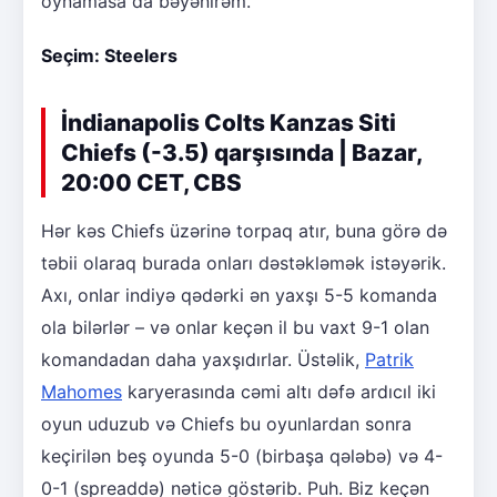
oynamasa da bəyənirəm.
Seçim: Steelers
İndianapolis Colts Kanzas Siti
Chiefs (-3.5) qarşısında | Bazar,
20:00 CET, CBS
Hər kəs Chiefs üzərinə torpaq atır, buna görə də
təbii olaraq burada onları dəstəkləmək istəyərik.
Axı, onlar indiyə qədərki ən yaxşı 5-5 komanda
ola bilərlər – və onlar keçən il bu vaxt 9-1 olan
komandadan daha yaxşıdırlar. Üstəlik,
Patrik
Mahomes
karyerasında cəmi altı dəfə ardıcıl iki
oyun uduzub və Chiefs bu oyunlardan sonra
keçirilən beş oyunda 5-0 (birbaşa qələbə) və 4-
0-1 (spreaddə) nəticə göstərib. Puh. Biz keçən