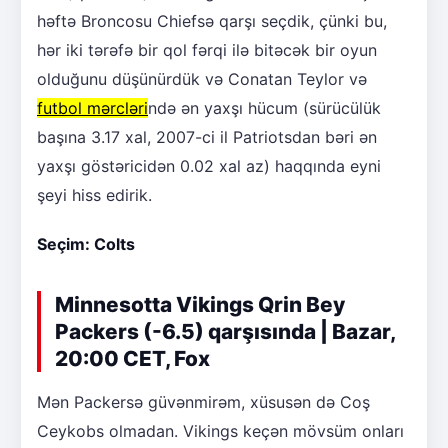
həftə Broncosu Chiefsə qarşı seçdik, çünki bu,
hər iki tərəfə bir qol fərqi ilə bitəcək bir oyun
olduğunu düşünürdük və Conatan Teylor və
futbol mərcləri
ndə ən yaxşı hücum (sürücülük
başına 3.17 xal, 2007-ci il Patriotsdan bəri ən
yaxşı göstəricidən 0.02 xal az) haqqında eyni
şeyi hiss edirik.
Seçim: Colts
Minnesotta Vikings Qrin Bey
Packers (-6.5) qarşısında | Bazar,
20:00 CET, Fox
Mən Packersə güvənmirəm, xüsusən də Coş
Ceykobs olmadan. Vikings keçən mövsüm onları