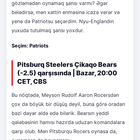
gözləmədən oynamaq şansı varmı? Əgər
belədirsə, mən xəttin enməsinə icazə verər və
yenə də Patriotsu seçərdim. Nyu-Englandın
yuxuda tutulmaq şansı yoxdur.
Seçim: Patriots
Pitsburq Steelers Çikaqo Bears
(-2.5) qarşısında | Bazar, 20:00
CET, CBS
Bu nöqtədə, Meyson Rudolf Aaron Rocersdən
çox da böyük bir düşüş deyil, buna görə oradan
bəzi dəyər əldə edə bilərik. Bearsın yeddi
qələbəsinin hamısı hazırda uduzan komandalara
qarşı olub. Mən Pitsburqu Rocers oynasa da,