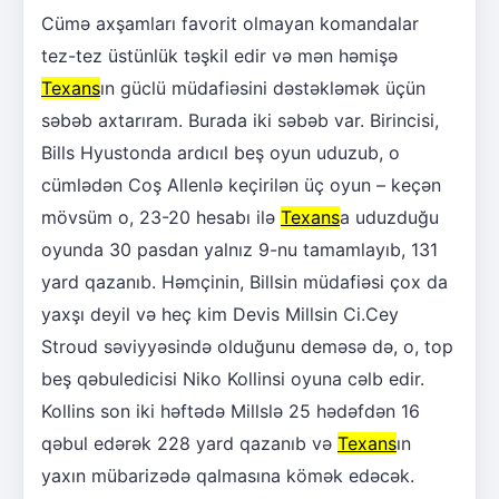
Cümə axşamları favorit olmayan komandalar
tez-tez üstünlük təşkil edir və mən həmişə
Texans
ın güclü müdafiəsini dəstəkləmək üçün
səbəb axtarıram. Burada iki səbəb var. Birincisi,
Bills Hyustonda ardıcıl beş oyun uduzub, o
cümlədən Coş Allenlə keçirilən üç oyun – keçən
mövsüm o, 23-20 hesabı ilə
Texans
a uduzduğu
oyunda 30 pasdan yalnız 9-nu tamamlayıb, 131
yard qazanıb. Həmçinin, Billsin müdafiəsi çox da
yaxşı deyil və heç kim Devis Millsin Ci.Cey
Stroud səviyyəsində olduğunu deməsə də, o, top
beş qəbuledicisi Niko Kollinsi oyuna cəlb edir.
Kollins son iki həftədə Millslə 25 hədəfdən 16
qəbul edərək 228 yard qazanıb və
Texans
ın
yaxın mübarizədə qalmasına kömək edəcək.