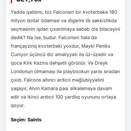
Yadda qalıbmı, biz Falconsın bir kvoterbekə 180
milyon dollar ödəməsi və digərini ilk səkkizlikdə
seçməsinin işdən çıxarılmaya səbəb ola biləcəyini
dedik? Nə isə, budur. Falconsın hələ də
françayzinq kvoterbeki yoxdur, Maykl Peniks
Cuniyor üçüncü diz əməliyyatı ilə üz-üzədir və
qoca Kirk Kazins dəhşətli görünür. Və Dreyk
Londonun olmaması ilə playbookun yarısı sıradan
çıxıb. Falcons altıncı ardıcıl məğlubiyyətini
yaşayır, Alvin Kamara pası silkələməyə davam
edir və ikinci ardıcıl 100 yardlıq oyununu ortaya
qoyur.
Seçim: Saints