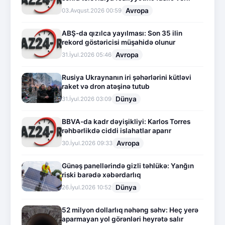
Avropa
03.Avqust.2026 00:59
ABŞ-da qızılca yayılması: Son 35 ilin
rekord göstəricisi müşahidə olunur
Avropa
31.İyul.2026 05:46
Rusiya Ukraynanın iri şəhərlərini kütləvi
raket və dron atəşinə tutub
Dünya
31.İyul.2026 03:09
BBVA-da kadr dəyişikliyi: Karlos Torres
rəhbərlikdə ciddi islahatlar aparır
Avropa
30.İyul.2026 09:33
Günəş panellərində gizli təhlükə: Yanğın
riski barədə xəbərdarlıq
Dünya
26.İyul.2026 10:52
52 milyon dollarlıq nəhəng səhv: Heç yerə
aparmayan yol görənləri heyrətə salır