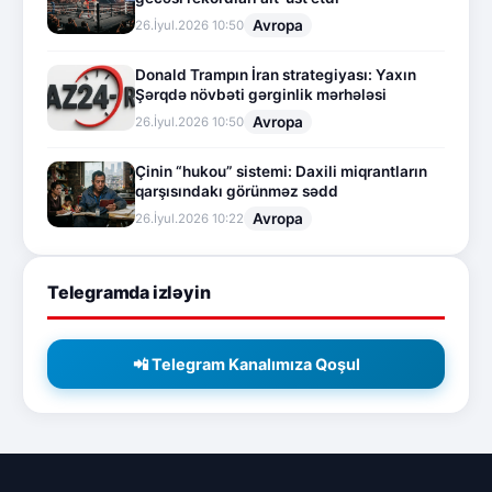
Avropa
26.İyul.2026 10:50
Donald Trampın İran strategiyası: Yaxın
Şərqdə növbəti gərginlik mərhələsi
Avropa
26.İyul.2026 10:50
Çinin “hukou” sistemi: Daxili miqrantların
qarşısındakı görünməz sədd
Avropa
26.İyul.2026 10:22
Telegramda izləyin
📲 Telegram Kanalımıza Qoşul