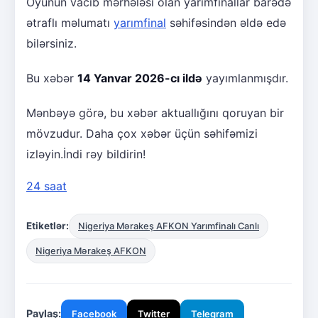
Oyunun vacib mərhələsi olan yarımfinallar barədə
ətraflı məlumatı
yarımfinal
səhifəsindən əldə edə
bilərsiniz.
Bu xəbər
14 Yanvar 2026-cı ildə
yayımlanmışdır.
Mənbəyə görə, bu xəbər aktuallığını qoruyan bir
mövzudur. Daha çox xəbər üçün səhifəmizi
izləyin.İndi rəy bildirin!
24 saat
Etiketlər:
Nigeriya Mərakeş AFKON Yarımfinalı Canlı
Nigeriya Mərakeş AFKON
Paylaş:
Facebook
Twitter
Telegram