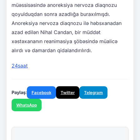
müəssisəsində anoreksiya nervoza diaqnozu
qoyulduqdan sonra azadlığa buraxılmışdı.
Anoreksiya nervoza diaqnozu ilə həbsxanadan
azad edilən Nihal Candan, bir müddət
xəstəxananın reanimasiya şöbəsində müalicə
alırdı və damardan qidalandırılırdı.
24saat
Paylaş:
Facebook
Twitter
Telegram
WhatsApp