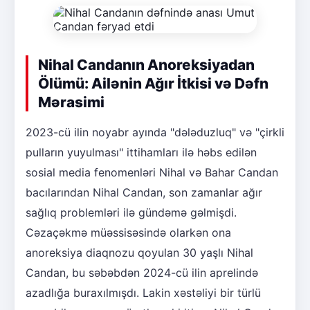
Nihal Candanın Anoreksiyadan
Ölümü: Ailənin Ağır İtkisi və Dəfn
Mərasimi
2023-cü ilin noyabr ayında "dələduzluq" və "çirkli
pulların yuyulması" ittihamları ilə həbs edilən
sosial media fenomenləri Nihal və Bahar Candan
bacılarından Nihal Candan, son zamanlar ağır
sağlıq problemləri ilə gündəmə gəlmişdi.
Cəzaçəkmə müəssisəsində olarkən ona
anoreksiya diaqnozu qoyulan 30 yaşlı Nihal
Candan, bu səbəbdən 2024-cü ilin aprelində
azadlığa buraxılmışdı. Lakin xəstəliyi bir türlü