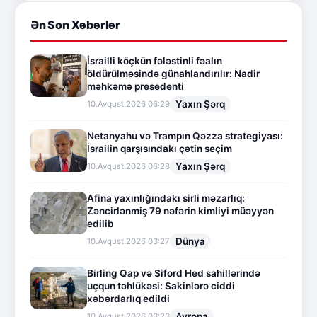
Ən Son Xəbərlər
İsrailli köçkün fələstinli fəalın
öldürülməsində günahlandırılır: Nadir
məhkəmə presedenti
Yaxın Şərq
10.Avqust.2026 06:29
Netanyahu və Trampın Qəzza strategiyası:
İsrailin qarşısındakı çətin seçim
Yaxın Şərq
10.Avqust.2026 06:28
Afina yaxınlığındakı sirli məzarlıq:
Zəncirlənmiş 79 nəfərin kimliyi müəyyən
edilib
Dünya
10.Avqust.2026 03:27
Birling Qap və Siford Hed sahillərində
uçqun təhlükəsi: Sakinlərə ciddi
xəbərdarlıq edildi
Avropa
10.Avqust.2026 03:23