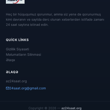
Heç bir hüququmuz qorunmur, amma siz yenə də qorunurmuş
kimi davranın və saytda dərc olunan xəbərlərdən istifadə zamanı
24 saat saytına istinad edin.
QUICK LINKS
Gizlilik Siyasəti
Məlumatların Silinməsi
Əlaqə
ƏLAQƏ
az24saat.org
24saat.org@gmail.com
Copyright © 2026 —
az24saat.org