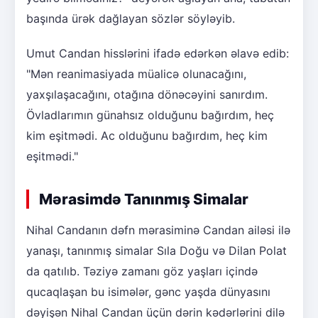
başında ürək dağlayan sözlər söyləyib.
Umut Candan hisslərini ifadə edərkən əlavə edib:
"Mən reanimasiyada müalicə olunacağını,
yaxşılaşacağını, otağına dönəcəyini sanırdım.
Övladlarımın günahsız olduğunu bağırdım, heç
kim eşitmədi. Ac olduğunu bağırdım, heç kim
eşitmədi."
Mərasimdə Tanınmış Simalar
Nihal Candanın dəfn mərasiminə Candan ailəsi ilə
yanaşı, tanınmış simalar Sıla Doğu və Dilan Polat
da qatılıb. Təziyə zamanı göz yaşları içində
qucaqlaşan bu isimələr, gənc yaşda dünyasını
dəyişən Nihal Candan üçün dərin kədərlərini dilə