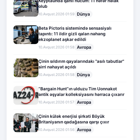
Keyptaunda qanlı hücum: 11 nəfər həlak
olub
Dünya
10.Avqust.2026 01:59
Beta Pictoris sistemində sensasiyalı
tapıntı: 11 ildir gizli qalan nəhəng
ekzoplanet aşkar edildi
Avropa
10.Avqust.2026 01:58
Çinin sıldırım qayalarındakı "asılı tabutlar"
sirri nəhayət açıldı
Dünya
10.Avqust.2026 01:58
“Bargain Hunt”ın ulduzu Tim Uonnakot
antik əşyalar kolleksiyasını hərraca çıxarır
Avropa
10.Avqust.2026 01:57
Çinin külək enerjisi şirkəti Böyük
Britaniyanın qadağasına qarşı çıxır
Avropa
10.Avqust.2026 01:56