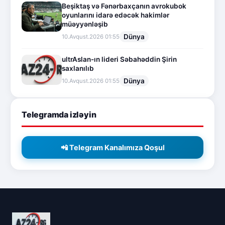
Beşiktaş və Fənərbaxçanın avrokubok
oyunlarını idarə edəcək hakimlər
müəyyənləşib
Dünya
10.Avqust.2026 01:55
ultrAslan-ın lideri Səbahəddin Şirin
saxlanılıb
Dünya
10.Avqust.2026 01:55
Telegramda izləyin
📲 Telegram Kanalımıza Qoşul