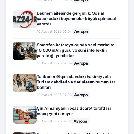
Bekhem ailəsində gərginlik: Sosial
şəbəkədəki bəyənmələr böyük qalmaqal
yaratdı
Avropa
10.Avqust.2026 03:04
Smartfon batareyalarında yeni mərhələ:
10.000 mAh gücü və süni intellektin
yaratdığı yeniliklər
Avropa
10.Avqust.2026 02:54
Talibanın Əfqanıstandakı hakimiyyəti:
Turizm cəhdləri və dərinləşən humanitar
böhran
Avropa
10.Avqust.2026 02:03
Çin Almaniyanın əsas ticarət tərəfdaşı
mövqeyini qoruyur
Avropa
10.Avqust.2026 02:01