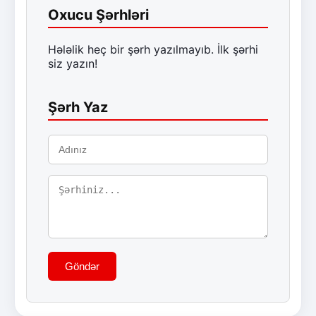
Oxucu Şərhləri
Hələlik heç bir şərh yazılmayıb. İlk şərhi
siz yazın!
Şərh Yaz
Göndər