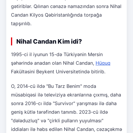
gətiriblər. Qılınan cənazə namazından sonra Nihal
Candan Kilyos Qəbiristanlığında torpağa
tapşırılıb.
Nihal Candan Kim idi?
1995-ci il iyunun 15-də Türkiyənin Mersin
şəhərində anadan olan Nihal Candan,
Hüquq
Fakültəsini Beykent Universitetində bitirib.
O, 2014-cü ildə "Bu Tarz Benim" moda
müsabiqəsi ilə televiziya ekranlarına çıxmış, daha
sonra 2016-cı ildə "Survivor" yarışması ilə daha
geniş kütlə tərəfindən tanınıb. 2023-cü ildə
"dələduzluq" və "çirkli pulların yuyulması"
iddiaları ilə həbs edilən Nihal Candan, cəzaçəkmə