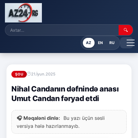
🔍
AZ
EN
RU
21.İyun.2025
ŞOU
Nihal Candanın dəfnində anası
Umut Candan fəryad etdi
🎧 Məqaləni dinlə:
Bu yazı üçün səsli
versiya hələ hazırlanmayıb.