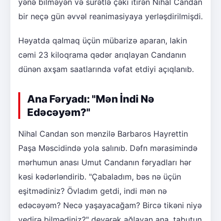
yənə bilməyən və sürətlə çəki itirən Nihal Candan
bir neçə gün əvvəl reanimasiyaya yerləşdirilmişdi.
Həyatda qalmaq üçün mübarizə aparan, lakin
cəmi 23 kiloqrama qədər arıqlayan Candanın
dünən axşam saatlarında vəfat etdiyi açıqlanıb.
Ana Fəryadı: "Mən İndi Nə
Edəcəyəm?"
Nihal Candan son mənzilə Barbaros Hayrettin
Paşa Məscidində yola salınıb. Dəfn mərasimində
mərhumun anası Umut Candanın fəryadları hər
kəsi kədərləndirib. "Çabaladım, bəs nə üçün
eşitmədiniz? Övladım getdi, indi mən nə
edəcəyəm? Necə yaşayacağam? Bircə tikəni niyə
yedirə bilmədiniz?" deyərək ağlayan ana, tabutun