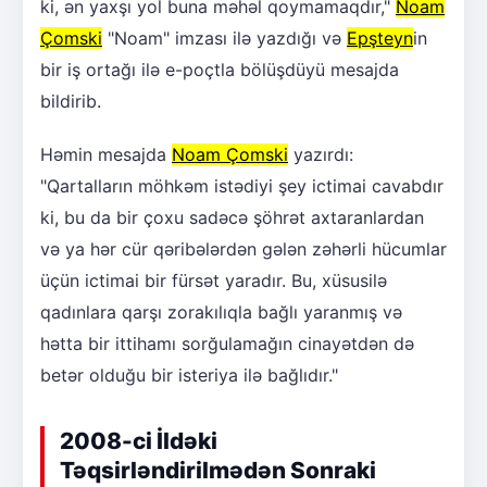
ki, ən yaxşı yol buna məhəl qoymamaqdır,"
Noam
Çomski
"Noam" imzası ilə yazdığı və
Epşteyn
in
bir iş ortağı ilə e-poçtla bölüşdüyü mesajda
bildirib.
Həmin mesajda
Noam Çomski
yazırdı:
"Qartalların möhkəm istədiyi şey ictimai cavabdır
ki, bu da bir çoxu sadəcə şöhrət axtaranlardan
və ya hər cür qəribələrdən gələn zəhərli hücumlar
üçün ictimai bir fürsət yaradır. Bu, xüsusilə
qadınlara qarşı zorakılıqla bağlı yaranmış və
hətta bir ittihamı sorğulamağın cinayətdən də
betər olduğu bir isteriya ilə bağlıdır."
2008-ci İldəki
Təqsirləndirilmədən Sonraki