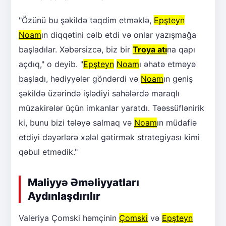
"Özünü bu şəkildə təqdim etməklə,
Epşteyn
Noam
ın diqqətini cəlb etdi və onlar yazışmağa
başladılar. Xəbərsizcə, biz bir
Troya atı
na qapı
açdıq," o deyib. "
Epşteyn
Noam
ı əhatə etməyə
başladı, hədiyyələr göndərdi və
Noam
ın geniş
şəkildə üzərində işlədiyi sahələrdə maraqlı
müzakirələr üçün imkanlar yaratdı. Təəssüflənirik
ki, bunu bizi tələyə salmaq və
Noam
ın müdafiə
etdiyi dəyərlərə xələl gətirmək strategiyası kimi
qəbul etmədik."
Maliyyə Əməliyyatları
Aydınlaşdırılır
Valeriya Çomski həmçinin
Çomski
və
Epşteyn