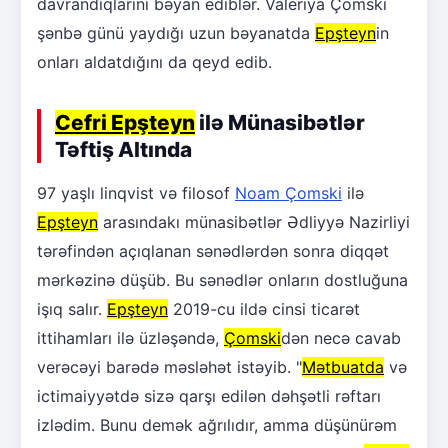
davrandıqlarını bəyan ediblər. Valeriya Çomski
şənbə günü yaydığı uzun bəyanatda
Epşteyn
in
onları aldatdığını da qeyd edib.
Cefri Epşteyn
ilə Münasibətlər
Təftiş Altında
97 yaşlı linqvist və filosof
Noam Çomski
ilə
Epşteyn
arasındakı münasibətlər Ədliyyə Nazirliyi
tərəfindən açıqlanan sənədlərdən sonra diqqət
mərkəzinə düşüb. Bu sənədlər onların dostluğuna
işıq salır.
Epşteyn
2019-cu ildə cinsi ticarət
ittihamları ilə üzləşəndə,
Çomski
dən necə cavab
verəcəyi barədə məsləhət istəyib. "
Mətbuatda
və
ictimaiyyətdə sizə qarşı edilən dəhşətli rəftarı
izlədim. Bunu demək ağrılıdır, amma düşünürəm