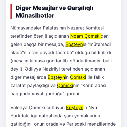
Digər Mesajlar və Qarşılıqlı
Münasibətlər
Nümayəndələr Palatasının Nəzarət Komitəsi
tərəfindən ötən il açıqlanan
Noam Çomski
dən
gələn başqa bir mesajda,
Epşteyn
lə "mütəmadi
əlaqə"nin "ən dəyərli təcrübə" olduğu bildirilirdi
(mesajın kiməsə göndərilib-göndərilmədiyi bəlli
deyil). Ədliyyə Nazirliyi tərəfindən açıqlanan
digər mesajlarda
Epşteyn
in
Çomski
ilə fallik
zarafat paylaşdığı və
Çomski
nin "Karib adası
haqqında xəyal qurduğu" görünür.
Valeriya Çomski cütlüyün
Epşteyn
in Nyu
Yorkdakı iqamətgahında şam yeməklərinə
qatıldığını, onun orada və Parisdəki mənzillərində