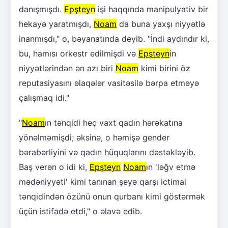
danışmışdı.
Epşteyn
işi haqqında manipulyativ bir
hekayə yaratmışdı,
Noam
da buna yaxşı niyyətlə
inanmışdı," o, bəyanatında deyib. "İndi aydındır ki,
bu, hamısı orkestr edilmişdi və
Epşteyn
in
niyyətlərindən ən azı biri
Noam
kimi birini öz
reputasiyasını əlaqələr vasitəsilə bərpa etməyə
çalışmaq idi."
"
Noam
ın tənqidi heç vaxt qadın hərəkatına
yönəlməmişdi; əksinə, o həmişə gender
bərabərliyini və qadın hüquqlarını dəstəkləyib.
Baş verən o idi ki,
Epşteyn
Noam
ın 'ləğv etmə
mədəniyyəti' kimi tanınan şeyə qarşı ictimai
tənqidindən özünü onun qurbanı kimi göstərmək
üçün istifadə etdi," o əlavə edib.