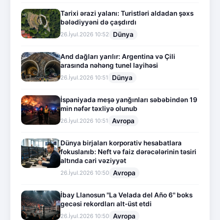
Tarixi ərazi yalanı: Turistləri aldadan şəxs
bələdiyyəni də çaşdırdı
Dünya
26.İyul.2026 10:52
And dağları yarılır: Argentina və Çili
arasında nəhəng tunel layihəsi
Dünya
26.İyul.2026 10:51
İspaniyada meşə yanğınları səbəbindən 19
min nəfər təxliyə olunub
Avropa
26.İyul.2026 10:51
Dünya birjaları korporativ hesabatlara
fokuslanıb: Neft və faiz dərəcələrinin təsiri
altında cari vəziyyət
Avropa
26.İyul.2026 10:50
İbay Llanosun "La Velada del Año 6" boks
gecəsi rekordları alt-üst etdi
Avropa
26.İyul.2026 10:50