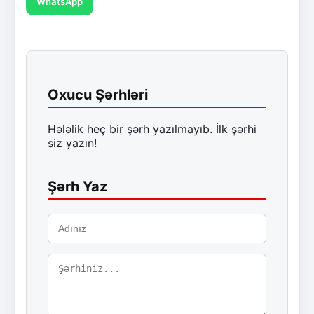
WhatsApp
Oxucu Şərhləri
Hələlik heç bir şərh yazılmayıb. İlk şərhi
siz yazın!
Şərh Yaz