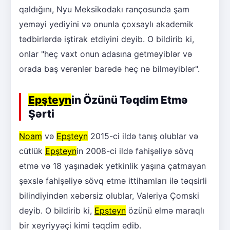
qaldığını, Nyu Meksikodakı rançosunda şam
yeməyi yediyini və onunla çoxsaylı akademik
tədbirlərdə iştirak etdiyini deyib. O bildirib ki,
onlar "heç vaxt onun adasına getməyiblər və
orada baş verənlər barədə heç nə bilməyiblər".
Epşteyn
in Özünü Təqdim Etmə
Şərti
Noam
və
Epşteyn
2015-ci ildə tanış olublar və
cütlük
Epşteyn
in 2008-ci ildə fahişəliyə sövq
etmə və 18 yaşınadək yetkinlik yaşına çatmayan
şəxslə fahişəliyə sövq etmə ittihamları ilə təqsirli
bilindiyindən xəbərsiz olublar, Valeriya Çomski
deyib. O bildirib ki,
Epşteyn
özünü elmə maraqlı
bir xeyriyyəçi kimi təqdim edib.