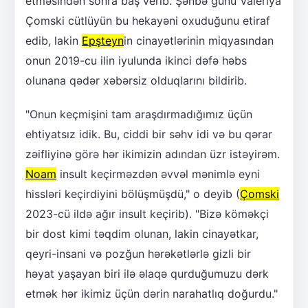
etməsindən sonra baş verib. Şənbə günü Valeriya
Çomski cütlüyün bu hekayəni oxuduğunu etiraf
edib, lakin
Epşteyn
in cinayətlərinin miqyasından
onun 2019-cu ilin iyulunda ikinci dəfə həbs
olunana qədər xəbərsiz olduqlarını bildirib.
"Onun keçmişini tam araşdırmadığımız üçün
ehtiyatsız idik. Bu, ciddi bir səhv idi və bu qərar
zəifliyinə görə hər ikimizin adından üzr istəyirəm.
Noam
insult keçirməzdən əvvəl mənimlə eyni
hissləri keçirdiyini bölüşmüşdü," o deyib (
Çomski
2023-cü ildə ağır insult keçirib). "Bizə köməkçi
bir dost kimi təqdim olunan, lakin cinayətkar,
qeyri-insani və pozğun hərəkətlərlə gizli bir
həyat yaşayan biri ilə əlaqə qurduğumuzu dərk
etmək hər ikimiz üçün dərin narahatlıq doğurdu."