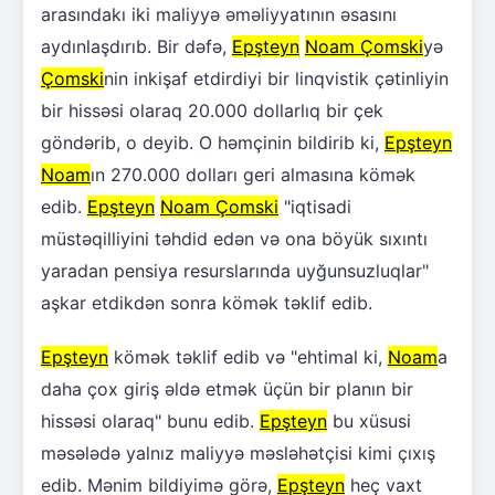
arasındakı iki maliyyə əməliyyatının əsasını
aydınlaşdırıb. Bir dəfə,
Epşteyn
Noam Çomski
yə
Çomski
nin inkişaf etdirdiyi bir linqvistik çətinliyin
bir hissəsi olaraq 20.000 dollarlıq bir çek
göndərib, o deyib. O həmçinin bildirib ki,
Epşteyn
Noam
ın 270.000 dolları geri almasına kömək
edib.
Epşteyn
Noam Çomski
"iqtisadi
müstəqilliyini təhdid edən və ona böyük sıxıntı
yaradan pensiya resurslarında uyğunsuzluqlar"
aşkar etdikdən sonra kömək təklif edib.
Epşteyn
kömək təklif edib və "ehtimal ki,
Noam
a
daha çox giriş əldə etmək üçün bir planın bir
hissəsi olaraq" bunu edib.
Epşteyn
bu xüsusi
məsələdə yalnız maliyyə məsləhətçisi kimi çıxış
edib. Mənim bildiyimə görə,
Epşteyn
heç vaxt