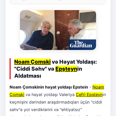
Noam Çomski
və Həyat Yoldaşı:
"Ciddi Səhv" və
Epşteyn
in
Aldatması
Noam Çomskinin həyat yoldaşı Epstein
-
Noam
Çomski
və həyat yoldaşı Valeriya
Cefri Epşteyn
in
keçmişini dərindən araşdırmadıqları üçün "ciddi
səhv"ə yol verdiklərini və "ehtiyatsız"