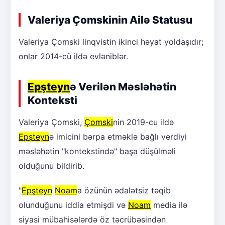
Valeriya Çomskinin Ailə Statusu
Valeriya Çomski linqvistin ikinci həyat yoldaşıdır;
onlar 2014-cü ildə evləniblər.
Epşteyn
ə Verilən Məsləhətin
Konteksti
Valeriya Çomski,
Çomski
nin 2019-cu ildə
Epşteyn
ə imicini bərpa etməklə bağlı verdiyi
məsləhətin "kontekstində" başa düşülməli
olduğunu bildirib.
"
Epşteyn
Noam
a özünün ədalətsiz təqib
olunduğunu iddia etmişdi və
Noam
media ilə
siyasi mübahisələrdə öz təcrübəsindən