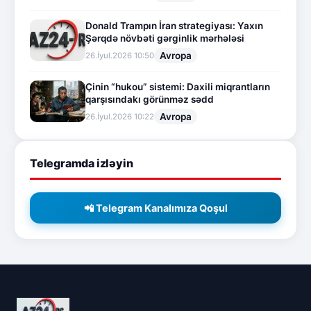
Donald Trampın İran strategiyası: Yaxın
Şərqdə növbəti gərginlik mərhələsi
Avropa
26.İyul.2026 10:50
Çinin “hukou” sistemi: Daxili miqrantların
qarşısındakı görünməz sədd
Avropa
26.İyul.2026 10:22
Telegramda izləyin
📲 Telegram Kanalımıza Qoşul