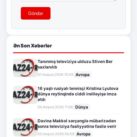
Göndər
Ən Son Xəbərlər
Tanınmış televiziya ulduzu Stiven Ber
saxlanılıb
Avropa
07.Avqust.2026 10:43
16 yaşlı rusiyalı tennisçi Kristina Lyutova
dünya reytinqində ciddi irəliləyişə imza
atdı
Dünya
04.Avqust.2026 11:06
Davina Makkol xərçənglə mübarizədən
sonra televiziya fəaliyyətinə fasilə verir
Avropa
03.Avqust.2026 00:59