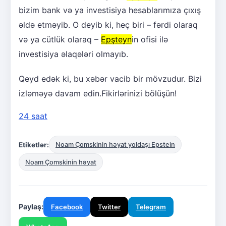
bizim bank və ya investisiya hesablarımıza çıxış
əldə etməyib. O deyib ki, heç biri – fərdi olaraq
və ya cütlük olaraq –
Epşteyn
in ofisi ilə
investisiya əlaqələri olmayıb.
Qeyd edək ki, bu xəbər vacib bir mövzudur. Bizi
izləməyə davam edin.Fikirlərinizi bölüşün!
24 saat
Etiketlər:
Noam Çomskinin həyat yoldaşı Epstein
Noam Çomskinin həyat
Paylaş:
Facebook
Twitter
Telegram