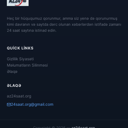
Heç bir hüququmuz qorunmur, amma siz yenə də qorunurmuş
kimi davranın və saytda dərc olunan xəbərlərdən istifadə zamanı
24 saat saytına istinad edin.
QUICK LINKS
Gizlilik Siyasəti
Məlumatların Silinməsi
Əlaqə
ƏLAQƏ
az24saat.org
24saat.org@gmail.com
Copyright © 2026 —
az24saat.org