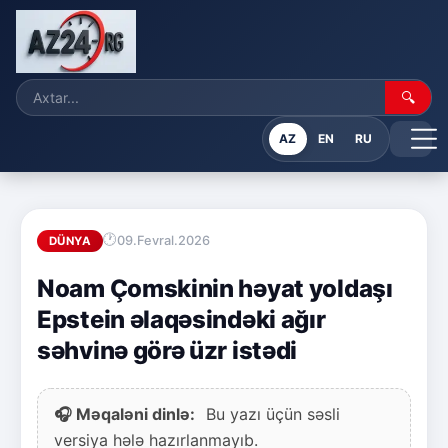
🔍
AZ
EN
RU
09.Fevral.2026
DÜNYA
Noam Çomskinin həyat yoldaşı
Epstein əlaqəsindəki ağır
səhvinə görə üzr istədi
🎧 Məqaləni dinlə:
Bu yazı üçün səsli
versiya hələ hazırlanmayıb.