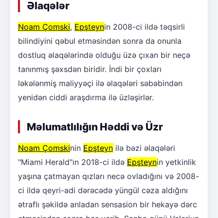
Əlaqələr
Noam Çomski
,
Epşteyn
in 2008-ci ildə təqsirli
bilindiyini qəbul etməsindən sonra da onunla
dostluq əlaqələrində olduğu üzə çıxan bir neçə
tanınmış şəxsdən biridir. İndi bir çoxları
ləkələnmiş maliyyəçi ilə əlaqələri səbəbindən
yenidən ciddi araşdırma ilə üzləşirlər.
Məlumatlılığın Həddi və Üzr
Noam Çomski
nin
Epşteyn
ilə bəzi əlaqələri
"Miami Herald"ın 2018-ci ildə
Epşteyn
in yetkinlik
yaşına çatmayan qızları necə ovladığını və 2008-
ci ildə qeyri-adi dərəcədə yüngül cəza aldığını
ətraflı şəkildə anladan sensasion bir hekayə dərc