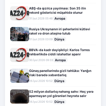
ABŞ-da qızılca yayılması: Son 35 ilin
rekord göstəricisi müşahidə olunur
Avropa
31.İyul.2026 05:46
Rusiya Ukraynanın iri şəhərlərini kütləvi
raket və dron atəşinə tutub
Dünya
31.İyul.2026 03:09
BBVA-da kadr dəyişikliyi: Karlos Torres
rəhbərlikdə ciddi islahatlar aparır
Avropa
30.İyul.2026 09:33
Günəş panellərində gizli təhlükə: Yanğın
riski barədə xəbərdarlıq
Dünya
26.İyul.2026 10:52
52 milyon dollarlıq nəhəng səhv: Heç yerə
aparmayan yol görənləri heyrətə salır
Dünya
26.İyul.2026 10:52