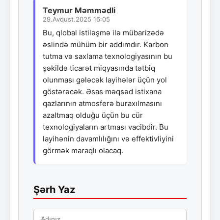
Teymur Məmmədli
29.Avqust.2025 16:05
Bu, qlobal istiləşmə ilə mübarizədə
əslində mühüm bir addımdır. Karbon
tutma və saxlama texnologiyasının bu
şəkildə ticarət miqyasında tətbiq
olunması gələcək layihələr üçün yol
göstərəcək. Əsas məqsəd istixana
qazlarının atmosferə buraxılmasını
azaltmaq olduğu üçün bu cür
texnologiyaların artması vacibdir. Bu
layihənin davamlılığını və effektivliyini
görmək maraqlı olacaq.
Şərh Yaz