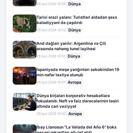
Dünya
26.İyul.2026 10:52
Tarixi ərazi yalanı: Turistləri aldadan şəxs
bələdiyyəni də çaşdırdı
Dünya
26.İyul.2026 10:52
And dağları yarılır: Argentina və Çili
arasında nəhəng tunel layihəsi
Dünya
26.İyul.2026 10:51
İspaniyada meşə yanğınları səbəbindən 19
min nəfər təxliyə olunub
Avropa
26.İyul.2026 10:51
Dünya birjaları korporativ hesabatlara
fokuslanıb: Neft və faiz dərəcələrinin təsiri
altında cari vəziyyət
Avropa
26.İyul.2026 10:50
İbay Llanosun "La Velada del Año 6" boks
gecəsi rekordları alt-üst etdi