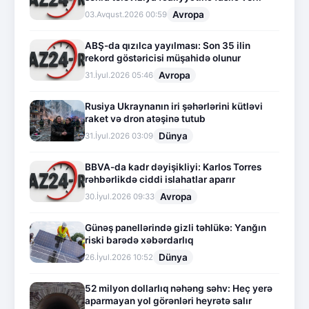
Avropa
03.Avqust.2026 00:59
ABŞ-da qızılca yayılması: Son 35 ilin
rekord göstəricisi müşahidə olunur
Avropa
31.İyul.2026 05:46
Rusiya Ukraynanın iri şəhərlərini kütləvi
raket və dron atəşinə tutub
Dünya
31.İyul.2026 03:09
BBVA-da kadr dəyişikliyi: Karlos Torres
rəhbərlikdə ciddi islahatlar aparır
Avropa
30.İyul.2026 09:33
Günəş panellərində gizli təhlükə: Yanğın
riski barədə xəbərdarlıq
Dünya
26.İyul.2026 10:52
52 milyon dollarlıq nəhəng səhv: Heç yerə
aparmayan yol görənləri heyrətə salır