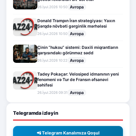
Avropa
26.İyul.2026 10:50
Donald Trampın İran strategiyası: Yaxın
Şərqdə növbəti gərginlik mərhələsi
Avropa
26.İyul.2026 10:50
Çinin “hukou” sistemi: Daxili miqrantların
qarşısındakı görünməz sədd
Avropa
26.İyul.2026 10:22
Tadey Pokaçar: Velosiped idmanının yeni
fenomeni və Tur de Fransın əfsanəvi
səhifəsi
Avropa
26.İyul.2026 09:31
Telegramda izləyin
📲 Telegram Kanalımıza Qoşul