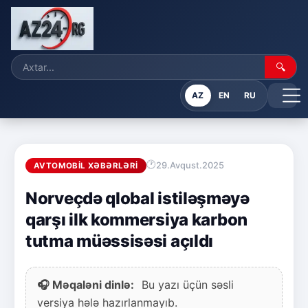
🔍
AZ
EN
RU
29.Avqust.2025
AVTOMOBIL XƏBƏRLƏRI
Norveçdə qlobal istiləşməyə
qarşı ilk kommersiya karbon
tutma müəssisəsi açıldı
🎧 Məqaləni dinlə:
Bu yazı üçün səsli
versiya hələ hazırlanmayıb.