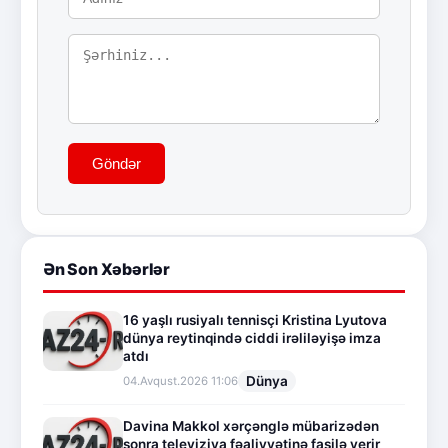
Göndər
Ən Son Xəbərlər
16 yaşlı rusiyalı tennisçi Kristina Lyutova
dünya reytinqində ciddi irəliləyişə imza
atdı
Dünya
04.Avqust.2026 11:06
Davina Makkol xərçənglə mübarizədən
sonra televiziya fəaliyyətinə fasilə verir