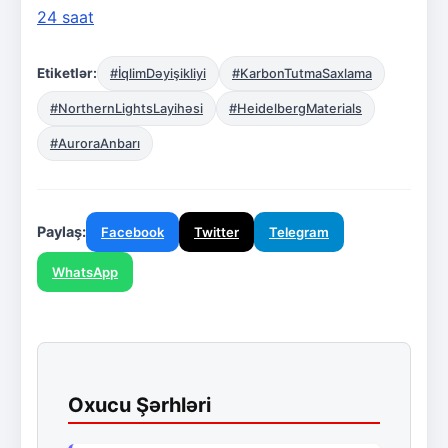
24 saat
Etiketlər:
#İqlimDəyişikliyi
#KarbonTutmaSaxlama
#NorthernLightsLayihəsi
#HeidelbergMaterials
#AuroraAnbarı
Paylaş:
Facebook
Twitter
Telegram
WhatsApp
Oxucu Şərhləri