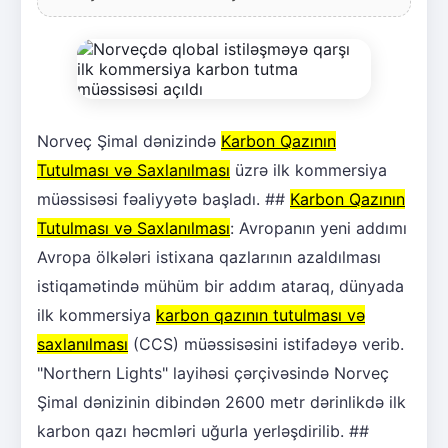
Norveç Şimal dənizində
Karbon Qazının
Tutulması və Saxlanılması
üzrə ilk kommersiya
müəssisəsi fəaliyyətə başladı. ##
Karbon Qazının
Tutulması və Saxlanılması
: Avropanın yeni addımı
Avropa ölkələri istixana qazlarının azaldılması
istiqamətində mühüm bir addım ataraq, dünyada
ilk kommersiya
karbon qazının tutulması və
saxlanılması
(CCS) müəssisəsini istifadəyə verib.
"Northern Lights" layihəsi çərçivəsində Norveç
Şimal dənizinin dibindən 2600 metr dərinlikdə ilk
karbon qazı həcmləri uğurla yerləşdirilib. ##