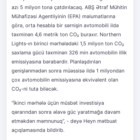
azı 5 milyon tona çatdırılacaq. ABŞ Ətraf Mühitin
Mühafizəsi Agentliyinin (EPA) məlumatlarına
görə, orta hesabla bir sərnişin avtomobili ildə
təxminən 4,6 metrik ton CO₂ buraxır. Northern
Lights-ın birinci mərhələdəki 1,5 milyon ton CO₂
saxlama gücü təxminən 326 min avtomobilin illik
emissiyasına bərabərdir. Planlaşdırılan
genişlənmədən sonra müəssisə ildə 1 milyondan
çox avtomobilin emissiyasına ekvivalent olan
CO₂-ni tuta biləcək.
“İkinci mərhələ üçün müsbət investisiya
qərarından sonra əlavə güc yaratmağa davam
etməkdən məmnunuq”, - deyə Heyn mətbuat
açıqlamasında bildirib.