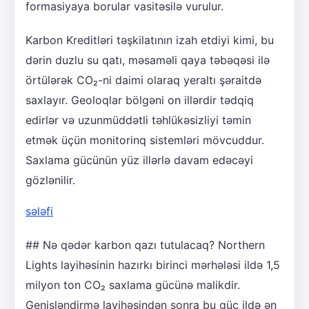
formasiyaya borular vasitəsilə vurulur.
Karbon Kreditləri təşkilatının izah etdiyi kimi, bu
dərin duzlu su qatı, məsaməli qaya təbəqəsi ilə
örtülərək CO₂-ni daimi olaraq yeraltı şəraitdə
saxlayır. Geoloqlar bölgəni on illərdir tədqiq
edirlər və uzunmüddətli təhlükəsizliyi təmin
etmək üçün monitorinq sistemləri mövcuddur.
Saxlama gücünün yüz illərlə davam edəcəyi
gözlənilir.
sələfi
## Nə qədər karbon qazı tutulacaq? Northern
Lights layihəsinin hazırkı birinci mərhələsi ildə 1,5
milyon ton CO₂ saxlama gücünə malikdir.
Genişləndirmə layihəsindən sonra bu güc ildə ən