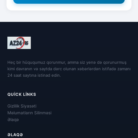
Heç bir hüququmuz qorunmur, amma siz yenə də qorunurmuş
kimi davranın və saytda dərc olunan xəbərlərdən istifadə zamanı
24 saat saytına istinad edin.
QUICK LINKS
Gizlilik Siyasəti
Məlumatların Silinməsi
Əlaqə
ƏLAQƏ