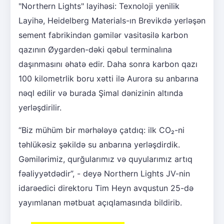
"Northern Lights" layihəsi: Texnoloji yenilik
Layihə, Heidelberg Materials-ın Brevikdə yerləşən
sement fabrikindən gəmilər vasitəsilə karbon
qazının Øygarden-dəki qəbul terminalına
daşınmasını əhatə edir. Daha sonra karbon qazı
100 kilometrlik boru xətti ilə Aurora su anbarına
nəql edilir və burada Şimal dənizinin altında
yerləşdirilir.
“Biz mühüm bir mərhələyə çatdıq: ilk CO₂-ni
təhlükəsiz şəkildə su anbarına yerləşdirdik.
Gəmilərimiz, qurğularımız və quyularımız artıq
fəaliyyətdədir”, - deyə Northern Lights JV-nin
idarəedici direktoru Tim Heyn avqustun 25-də
yayımlanan mətbuat açıqlamasında bildirib.