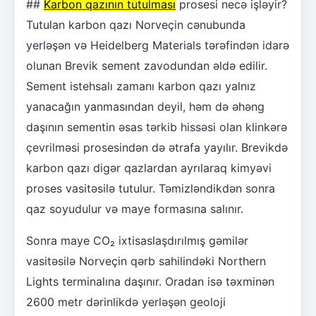
##
Karbon qazının tutulması
prosesi necə işləyir?
Tutulan karbon qazı Norveçin cənubunda
yerləşən və Heidelberg Materials tərəfindən idarə
olunan Brevik sement zavodundan əldə edilir.
Sement istehsalı zamanı karbon qazı yalnız
yanacağın yanmasından deyil, həm də əhəng
daşının sementin əsas tərkib hissəsi olan klinkərə
çevrilməsi prosesindən də ətrafa yayılır. Brevikdə
karbon qazı digər qazlardan ayrılaraq kimyəvi
proses vasitəsilə tutulur. Təmizləndikdən sonra
qaz soyudulur və maye formasına salınır.
Sonra maye CO₂ ixtisaslaşdırılmış gəmilər
vasitəsilə Norveçin qərb sahilindəki Northern
Lights terminalına daşınır. Oradan isə təxminən
2600 metr dərinlikdə yerləşən geoloji