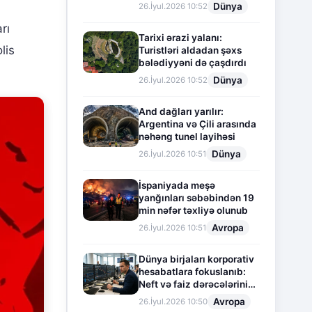
Dünya
26.İyul.2026 10:52
rı
Tarixi ərazi yalanı:
lis
Turistləri aldadan şəxs
bələdiyyəni də çaşdırdı
Dünya
26.İyul.2026 10:52
And dağları yarılır:
Argentina və Çili arasında
nəhəng tunel layihəsi
Dünya
26.İyul.2026 10:51
İspaniyada meşə
yanğınları səbəbindən 19
min nəfər təxliyə olunub
Avropa
26.İyul.2026 10:51
Dünya birjaları korporativ
hesabatlara fokuslanıb:
Neft və faiz dərəcələrinin
təsiri altında cari vəziyyət
Avropa
26.İyul.2026 10:50