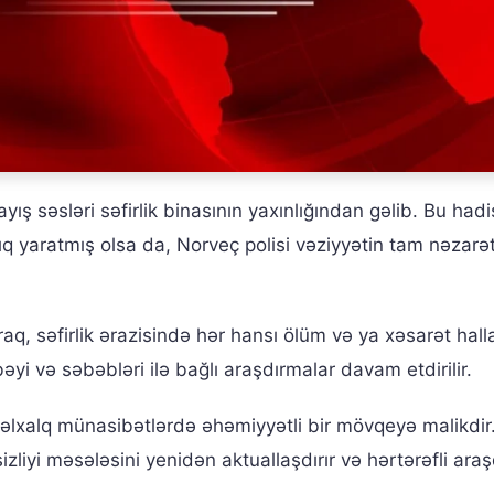
yış səsləri səfirlik binasının yaxınlığından gəlib. Bu had
ıq yaratmış olsa da, Norveç polisi vəziyyətin tam nəzarət
raq, səfirlik ərazisində hər hansı ölüm və ya xəsarət halla
əyi və səbəbləri ilə bağlı araşdırmalar davam etdirilir.
əlxalq münasibətlərdə əhəmiyyətli bir mövqeyə malikdir
izliyi məsələsini yenidən aktuallaşdırır və hərtərəfli ara