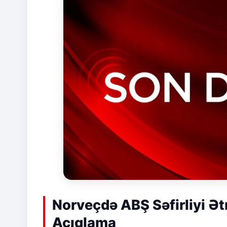
Norveçdə ABŞ Səfirliyi Ətr
Açıqlama