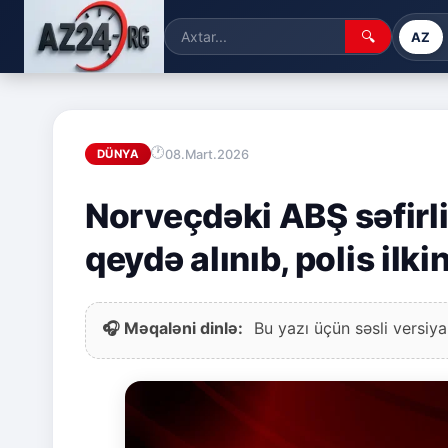
🔍
AZ
08.Mart.2026
DÜNYA
Norveçdəki ABŞ səfirli
qeydə alınıb, polis ilk
🎧 Məqaləni dinlə:
Bu yazı üçün səsli versiya