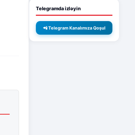
Telegramda izləyin
📲 Telegram Kanalımıza Qoşul