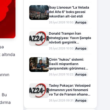
İbay Llanosun "La Velada
del Año 6" boks gecəsi
rekordları alt-üst etdi
Avropa
26.İyul.2026 10:50
Donald Trampın İran
strategiyası: Yaxın Şərqdə
növbəti gərginlik
isə
mərhələsi
Avropa
26.İyul.2026 10:50
 altında
Çinin “hukou” sistemi:
Daxili miqrantların
qarşısındakı görünməz
sədd
rının
Avropa
26.İyul.2026 10:22
Tadey Pokaçar: Velosiped
idmanının yeni fenomeni
. Bu
və Tur de Fransın əfsanəvi
səhifəsi
Avropa
26.İyul.2026 09:31
şdırma