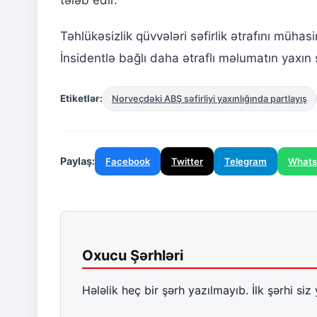
Təhlükəsizlik qüvvələri səfirlik ətrafını mühasi
İnsidentlə bağlı daha ətraflı məlumatın yaxın 
Etiketlər:
Norveçdəki ABŞ səfirliyi yaxınlığında partlayış
Paylaş:
Facebook
Twitter
Telegram
What
Oxucu Şərhləri
Hələlik heç bir şərh yazılmayıb. İlk şərhi siz 