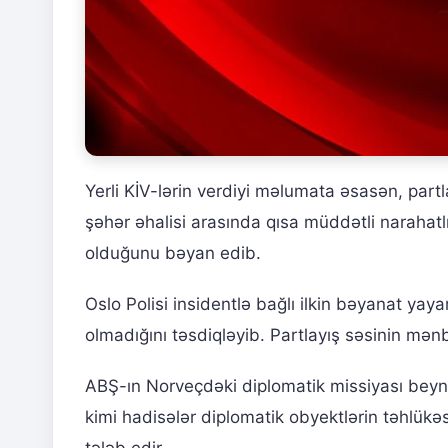
Yerli KİV-lərin verdiyi məlumata əsasən, partla
şəhər əhalisi arasında qısa müddətli narahatl
olduğunu bəyan edib.
Oslo Polisi insidentlə bağlı ilkin bəyanat yaya
olmadığını təsdiqləyib. Partlayış səsinin mənb
ABŞ-ın Norveçdəki diplomatik missiyası beyn
kimi hadisələr diplomatik obyektlərin təhlükəs
tələb edir.