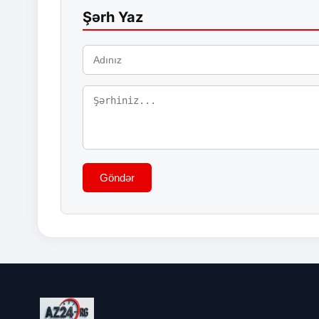
Şərh Yaz
Göndər