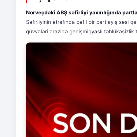
Norveçdəki ABŞ səfirliyi yaxınlığında partl
Səfirliyinin ətrafında qəfil bir partlayış səsi
qüvvələri ərazidə genişmiqyaslı təhlükəsizlik 