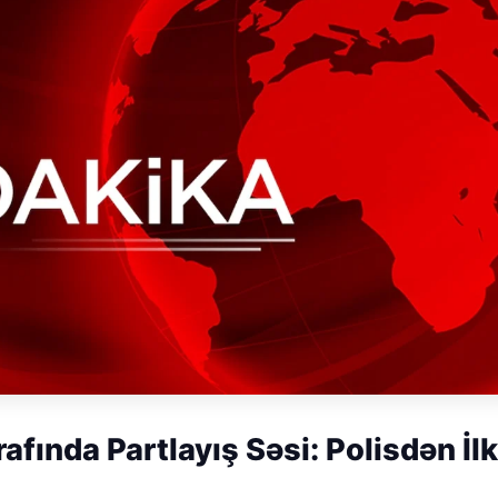
afında Partlayış Səsi: Polisdən İlk