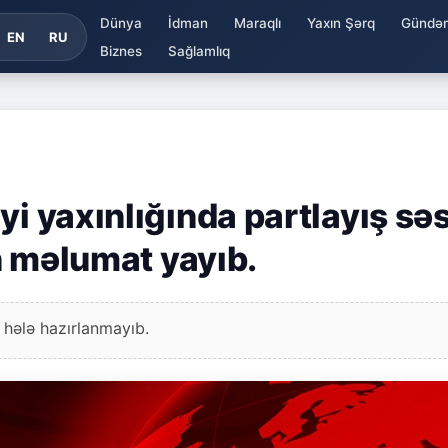
Dünya
İdman
Maraqlı
Yaxın Şərq
Gündə
EN
RU
Biznes
Sağlamlıq
yi yaxınlığında partlayış səs
in məlumat yayıb.
 hələ hazırlanmayıb.