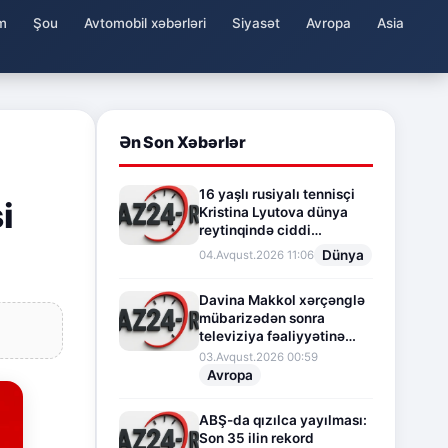
m
Şou
Avtomobil xəbərləri
Siyasət
Avropa
Asia
Ən Son Xəbərlər
16 yaşlı rusiyalı tennisçi
i
Kristina Lyutova dünya
reytinqində ciddi
irəliləyişə imza atdı
Dünya
04.Avqust.2026 11:06
Davina Makkol xərçənglə
mübarizədən sonra
televiziya fəaliyyətinə
fasilə verir
03.Avqust.2026 00:59
Avropa
ABŞ-da qızılca yayılması:
Son 35 ilin rekord