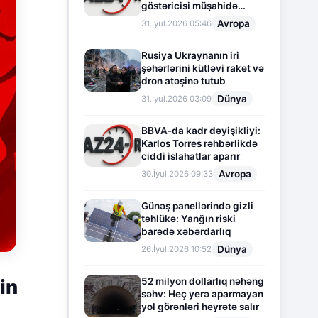
göstəricisi müşahidə
olunur
Avropa
31.İyul.2026 05:46
Rusiya Ukraynanın iri
şəhərlərini kütləvi raket və
dron atəşinə tutub
Dünya
31.İyul.2026 03:09
BBVA-da kadr dəyişikliyi:
Karlos Torres rəhbərlikdə
ciddi islahatlar aparır
Avropa
30.İyul.2026 09:33
Günəş panellərində gizli
təhlükə: Yanğın riski
barədə xəbərdarlıq
Dünya
26.İyul.2026 10:52
52 milyon dollarlıq nəhəng
in
səhv: Heç yerə aparmayan
yol görənləri heyrətə salır