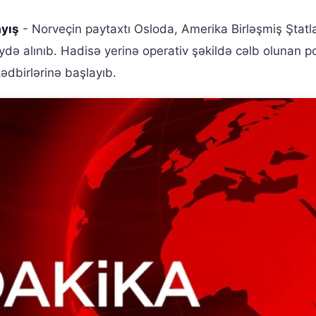
ayış
- Norveçin paytaxtı Osloda, Amerika Birləşmiş Ştatla
 qeydə alınıb. Hadisə yerinə operativ şəkildə cəlb olunan po
tədbirlərinə başlayıb.