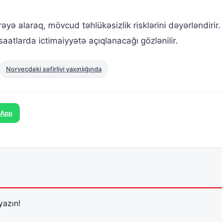
rəyə alaraq, mövcud təhlükəsizlik risklərini dəyərləndirir.
saatlarda ictimaiyyətə açıqlanacağı gözlənilir.
Norveçdəki səfirliyi yaxınlığında
sApp
yazın!