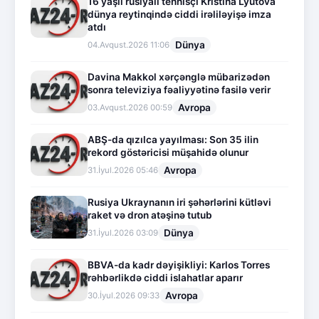
16 yaşlı rusiyalı tennisçi Kristina Lyutova
dünya reytinqində ciddi irəliləyişə imza
atdı
Dünya
04.Avqust.2026 11:06
Davina Makkol xərçənglə mübarizədən
sonra televiziya fəaliyyətinə fasilə verir
Avropa
03.Avqust.2026 00:59
ABŞ-da qızılca yayılması: Son 35 ilin
rekord göstəricisi müşahidə olunur
Avropa
31.İyul.2026 05:46
Rusiya Ukraynanın iri şəhərlərini kütləvi
raket və dron atəşinə tutub
Dünya
31.İyul.2026 03:09
BBVA-da kadr dəyişikliyi: Karlos Torres
rəhbərlikdə ciddi islahatlar aparır
Avropa
30.İyul.2026 09:33