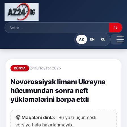
🔍
AZ
EN
RU
16.Noyabr.2025
DÜNYA
Novorossiysk limanı Ukrayna
hücumundan sonra neft
yükləmələrini bərpa etdi
🎧 Məqaləni dinlə:
Bu yazı üçün səsli
versiya hələ hazırlanmayıb.