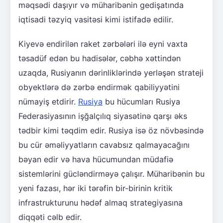
məqsədi daşıyır və müharibənin gedişatında
iqtisadi təzyiq vasitəsi kimi istifadə edilir.
Kiyevə endirilən raket zərbələri ilə eyni vaxta
təsadüf edən bu hadisələr, cəbhə xəttindən
uzaqda, Rusiyanın dərinliklərində yerləşən strateji
obyektlərə də zərbə endirmək qabiliyyətini
nümayiş etdirir.
Rusiya
bu hücumları Rusiya
Federasiyasının işğalçılıq siyasətinə qarşı əks
tədbir kimi təqdim edir. Rusiya isə öz növbəsində
bu cür əməliyyatların cavabsız qalmayacağını
bəyan edir və hava hücumundan müdafiə
sistemlərini gücləndirməyə çalışır. Müharibənin bu
yeni fazası, hər iki tərəfin bir-birinin kritik
infrastrukturunu hədəf almaq strategiyasına
diqqəti cəlb edir.