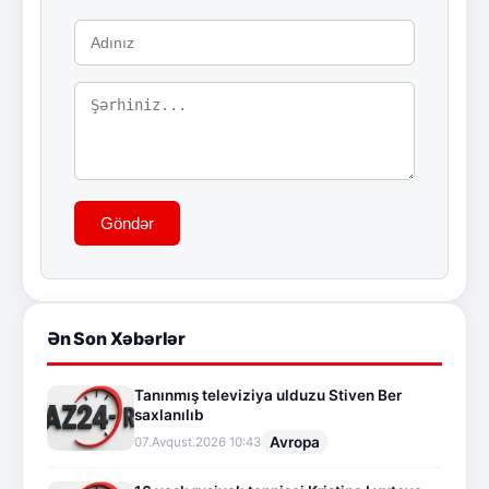
Göndər
Ən Son Xəbərlər
Tanınmış televiziya ulduzu Stiven Ber
saxlanılıb
Avropa
07.Avqust.2026 10:43