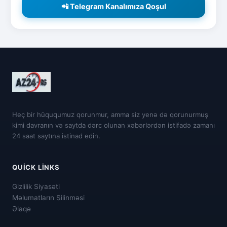
📲 Telegram Kanalımıza Qoşul
Heç bir hüququmuz qorunmur, amma siz yenə də qorunurmuş
kimi davranın və saytda dərc olunan xəbərlərdən istifadə zamanı
24 saat saytına istinad edin.
QUICK LINKS
Gizlilik Siyasəti
Məlumatların Silinməsi
Əlaqə