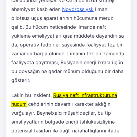
cənubunda yerləşən və Qara dənizdə strateji
əhəmiyyət kəsb edən
Novorossiysk
limanı
pilotsuz uçuş aparatlarının hücumuna məruz
qalıb. Bu hücum nəticəsində limanda neft
yükləmə əməliyyatları qısa müddətə dayandırılsa
da, operativ tədbirlər sayəsində fəaliyyət tez bir
zamanda bərpa olunub. Limanın tez bir zamanda
fəaliyyətə qayıtması, Rusiyanın enerji ixracı üçün
bu qovşağın nə qədər mühüm olduğunu bir daha
göstərir.
Lakin bu insident,
Rusiya neft infrastrukturuna
hücum
cəhdlərinin davamlı xarakter aldığını
vurğulayır. Beynəlxalq müşahidəçilər, bu tip
əməliyyatların bölgədə enerji təhlükəsizliyinə
potensial təsirləri ilə bağlı narahatlıqlarını ifadə