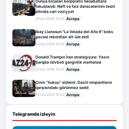
Dünya birjaları korporativ hesabatlara
fokuslanıb: Neft və faiz dərəcələrinin təsiri
altında cari vəziyyət
Avropa
26.İyul.2026 10:50
İbay Llanosun "La Velada del Año 6" boks
gecəsi rekordları alt-üst etdi
Avropa
26.İyul.2026 10:50
Donald Trampın İran strategiyası: Yaxın
Şərqdə növbəti gərginlik mərhələsi
Avropa
26.İyul.2026 10:50
Çinin “hukou” sistemi: Daxili miqrantların
qarşısındakı görünməz sədd
Avropa
26.İyul.2026 10:22
Telegramda izləyin