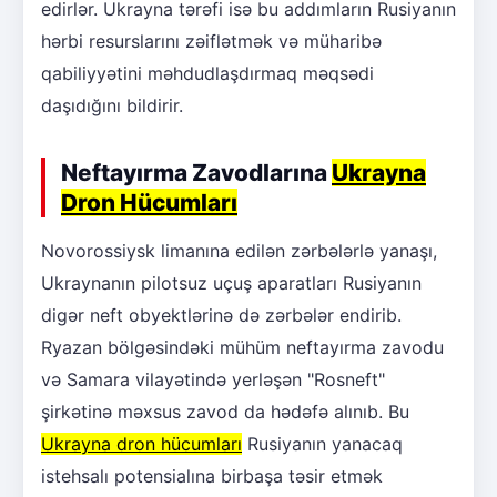
edirlər. Ukrayna tərəfi isə bu addımların Rusiyanın
hərbi resurslarını zəiflətmək və müharibə
qabiliyyətini məhdudlaşdırmaq məqsədi
daşıdığını bildirir.
Neftayırma Zavodlarına
Ukrayna
Dron Hücumları
Novorossiysk limanına edilən zərbələrlə yanaşı,
Ukraynanın pilotsuz uçuş aparatları Rusiyanın
digər neft obyektlərinə də zərbələr endirib.
Ryazan bölgəsindəki mühüm neftayırma zavodu
və Samara vilayətində yerləşən "Rosneft"
şirkətinə məxsus zavod da hədəfə alınıb. Bu
Ukrayna dron hücumları
Rusiyanın yanacaq
istehsalı potensialına birbaşa təsir etmək