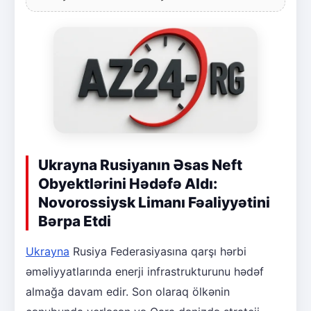
Ukrayna Rusiyanın Əsas Neft
Obyektlərini Hədəfə Aldı:
Novorossiysk Limanı Fəaliyyətini
Bərpa Etdi
Ukrayna
Rusiya Federasiyasına qarşı hərbi
əməliyyatlarında enerji infrastrukturunu hədəf
almağa davam edir. Son olaraq ölkənin