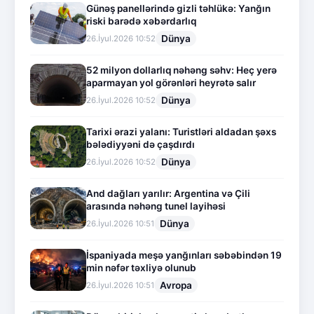
Günəş panellərində gizli təhlükə: Yanğın
riski barədə xəbərdarlıq
Dünya
26.İyul.2026 10:52
52 milyon dollarlıq nəhəng səhv: Heç yerə
aparmayan yol görənləri heyrətə salır
Dünya
26.İyul.2026 10:52
Tarixi ərazi yalanı: Turistləri aldadan şəxs
bələdiyyəni də çaşdırdı
Dünya
26.İyul.2026 10:52
And dağları yarılır: Argentina və Çili
arasında nəhəng tunel layihəsi
Dünya
26.İyul.2026 10:51
İspaniyada meşə yanğınları səbəbindən 19
min nəfər təxliyə olunub
Avropa
26.İyul.2026 10:51