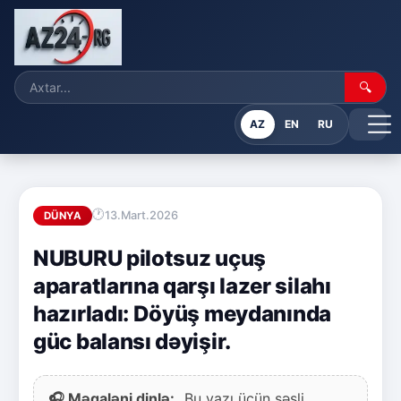
🔍
AZ
EN
RU
13.Mart.2026
DÜNYA
NUBURU pilotsuz uçuş
aparatlarına qarşı lazer silahı
hazırladı: Döyüş meydanında
güc balansı dəyişir.
🎧 Məqaləni dinlə:
Bu yazı üçün səsli