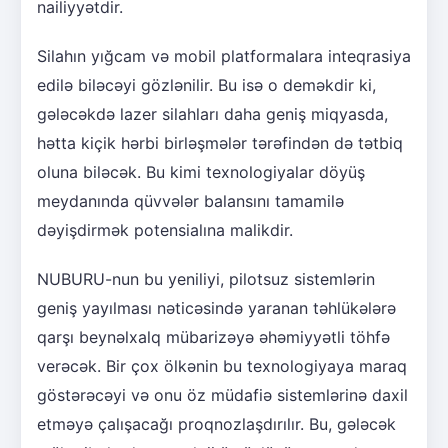
nailiyyətdir.
Silahın yığcam və mobil platformalara inteqrasiya
edilə biləcəyi gözlənilir. Bu isə o deməkdir ki,
gələcəkdə lazer silahları daha geniş miqyasda,
hətta kiçik hərbi birləşmələr tərəfindən də tətbiq
oluna biləcək. Bu kimi texnologiyalar döyüş
meydanında qüvvələr balansını tamamilə
dəyişdirmək potensialına malikdir.
NUBURU-nun bu yeniliyi, pilotsuz sistemlərin
geniş yayılması nəticəsində yaranan təhlükələrə
qarşı beynəlxalq mübarizəyə əhəmiyyətli töhfə
verəcək. Bir çox ölkənin bu texnologiyaya maraq
göstərəcəyi və onu öz müdafiə sistemlərinə daxil
etməyə çalışacağı proqnozlaşdırılır. Bu, gələcək