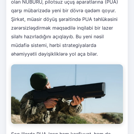
olan NUBURU, pilotsuz uçuş aparatlarına (PUA)
qarşı mübarizədə yeni bir dövrə qədəm qoyur.
Şirkət, müasir döyüş şəraitində PUA təhlükəsini
zərərsizləşdirmək məqsədilə inqilabi bir lazer
silahı hazırladığını açıqlayıb. Bu yeni nəsil
müdafiə sistemi, hərbi strategiyalarda
əhəmiyyətli dəyişikliklərə yol aça bilər.
Son illərdə PUA-ların həm kəşfiyyat, həm də