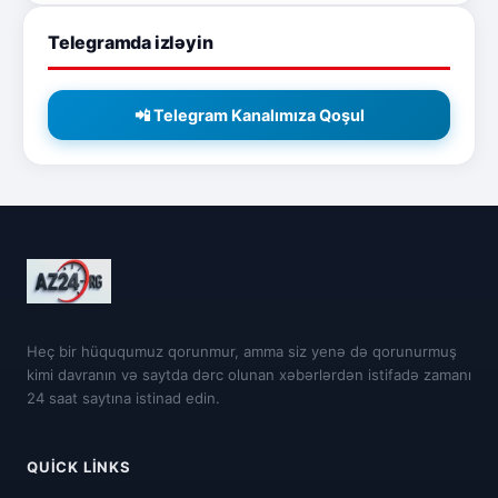
Telegramda izləyin
📲 Telegram Kanalımıza Qoşul
Heç bir hüququmuz qorunmur, amma siz yenə də qorunurmuş
kimi davranın və saytda dərc olunan xəbərlərdən istifadə zamanı
24 saat saytına istinad edin.
QUICK LINKS