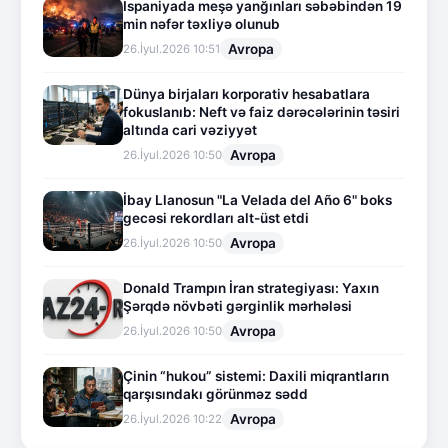
İspaniyada meşə yanğınları səbəbindən 19
min nəfər təxliyə olunub
Avropa
26.İyul.2026 10:51
Dünya birjaları korporativ hesabatlara
fokuslanıb: Neft və faiz dərəcələrinin təsiri
altında cari vəziyyət
Avropa
26.İyul.2026 10:50
İbay Llanosun "La Velada del Año 6" boks
gecəsi rekordları alt-üst etdi
Avropa
26.İyul.2026 10:50
Donald Trampın İran strategiyası: Yaxın
Şərqdə növbəti gərginlik mərhələsi
Avropa
26.İyul.2026 10:50
Çinin “hukou” sistemi: Daxili miqrantların
qarşısındakı görünməz sədd
Avropa
26.İyul.2026 10:22