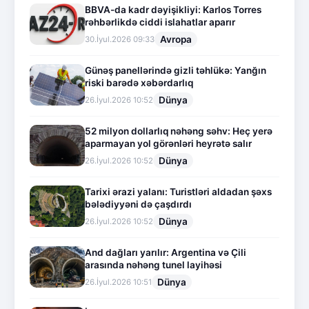
BBVA-da kadr dəyişikliyi: Karlos Torres
rəhbərlikdə ciddi islahatlar aparır
Avropa
30.İyul.2026 09:33
Günəş panellərində gizli təhlükə: Yanğın
riski barədə xəbərdarlıq
Dünya
26.İyul.2026 10:52
52 milyon dollarlıq nəhəng səhv: Heç yerə
aparmayan yol görənləri heyrətə salır
Dünya
26.İyul.2026 10:52
Tarixi ərazi yalanı: Turistləri aldadan şəxs
bələdiyyəni də çaşdırdı
Dünya
26.İyul.2026 10:52
And dağları yarılır: Argentina və Çili
arasında nəhəng tunel layihəsi
Dünya
26.İyul.2026 10:51