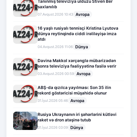
Tanınmış televiziya ulduzu Stiven Ber
saxlanılıb
Avropa
07.Avqust.2026 10:43
16 yaşlı rusiyalı tennisçi Kristina Lyutova
dünya reytinqində ciddi irəliləyişə imza
atdı
Dünya
04.Avqust.2026 11:06
Davina Makkol xərçənglə mübarizədən
sonra televiziya fəaliyyətinə fasilə verir
Avropa
03.Avqust.2026 00:59
ABŞ-da qızılca yayılması: Son 35 ilin
rekord göstəricisi müşahidə olunur
Avropa
31.İyul.2026 05:46
Rusiya Ukraynanın iri şəhərlərini kütləvi
raket və dron atəşinə tutub
Dünya
31.İyul.2026 03:09