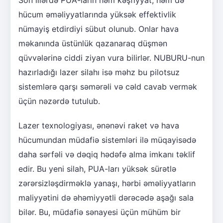
hücum əməliyyatlarında yüksək effektivlik
nümayiş etdirdiyi sübut olunub. Onlar hava
məkanında üstünlük qazanaraq düşmən
qüvvələrinə ciddi ziyan vura bilirlər. NUBURU-nun
hazırladığı lazer silahı isə məhz bu pilotsuz
sistemlərə qarşı səmərəli və cəld cavab vermək
üçün nəzərdə tutulub.
Lazer texnologiyası, ənənəvi raket və hava
hücumundan müdafiə sistemləri ilə müqayisədə
daha sərfəli və dəqiq hədəfə alma imkanı təklif
edir. Bu yeni silah, PUA-ları yüksək sürətlə
zərərsizləşdirməklə yanaşı, hərbi əməliyyatların
maliyyətini də əhəmiyyətli dərəcədə aşağı sala
bilər. Bu, müdafiə sənayesi üçün mühüm bir