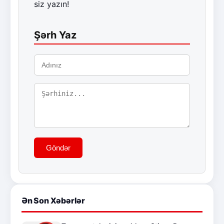
siz yazın!
Şərh Yaz
Göndər
Ən Son Xəbərlər