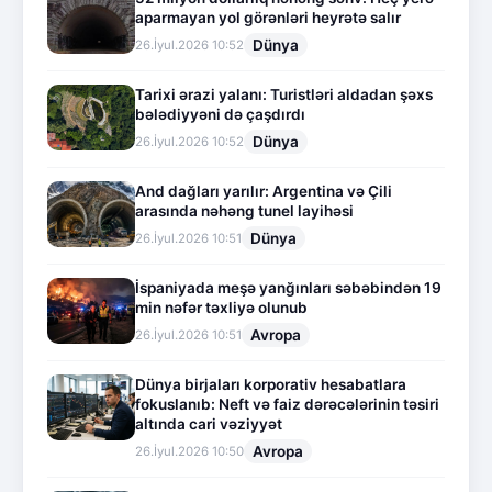
aparmayan yol görənləri heyrətə salır
Dünya
26.İyul.2026 10:52
Tarixi ərazi yalanı: Turistləri aldadan şəxs
bələdiyyəni də çaşdırdı
Dünya
26.İyul.2026 10:52
And dağları yarılır: Argentina və Çili
arasında nəhəng tunel layihəsi
Dünya
26.İyul.2026 10:51
İspaniyada meşə yanğınları səbəbindən 19
min nəfər təxliyə olunub
Avropa
26.İyul.2026 10:51
Dünya birjaları korporativ hesabatlara
fokuslanıb: Neft və faiz dərəcələrinin təsiri
altında cari vəziyyət
Avropa
26.İyul.2026 10:50