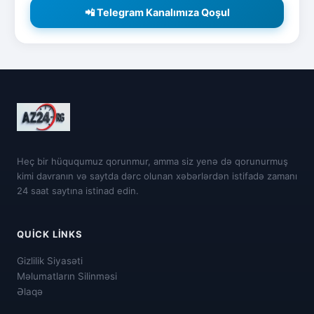
📲 Telegram Kanalımıza Qoşul
Heç bir hüququmuz qorunmur, amma siz yenə də qorunurmuş
kimi davranın və saytda dərc olunan xəbərlərdən istifadə zamanı
24 saat saytına istinad edin.
QUICK LINKS
Gizlilik Siyasəti
Məlumatların Silinməsi
Əlaqə