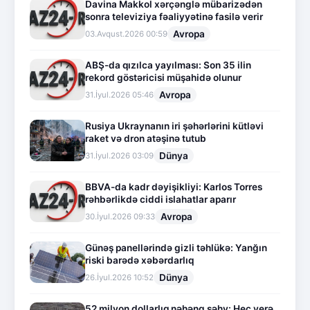
Davina Makkol xərçənglə mübarizədən
sonra televiziya fəaliyyətinə fasilə verir
Avropa
03.Avqust.2026 00:59
ABŞ-da qızılca yayılması: Son 35 ilin
rekord göstəricisi müşahidə olunur
Avropa
31.İyul.2026 05:46
Rusiya Ukraynanın iri şəhərlərini kütləvi
raket və dron atəşinə tutub
Dünya
31.İyul.2026 03:09
BBVA-da kadr dəyişikliyi: Karlos Torres
rəhbərlikdə ciddi islahatlar aparır
Avropa
30.İyul.2026 09:33
Günəş panellərində gizli təhlükə: Yanğın
riski barədə xəbərdarlıq
Dünya
26.İyul.2026 10:52
52 milyon dollarlıq nəhəng səhv: Heç yerə