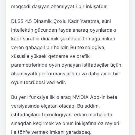
məqsədi daşıyan əhəmiyyətli bir inkişafdır.
DLSS 4.5 Dinamik Çoxlu Kadr Yaratma, süni
intellektin gücündən faydalanaraq oyunlardakı
kadr sürətini dinamik şəkildə artırmağa imkan
verən qabaqcıl bir həlldir. Bu texnologiya,
xüsusilə yüksək qətnamə və qrafik
parametrlərində oyun oynayan istifadəçilər üçün
əhəmiyyətli performans artımı və daha axıcı bir
oyun təcrübəsi vəd edir.
Bu yeni funksiya ilk olaraq NVIDIA App-in beta
versiyasında əlçatan olacaq. Bu addım,
istifadəçilərə texnologiyanı erkən mərhələdə
sınaqdan keçirmək və onun inkişafına öz rəyləri
ilə töhfə vermək imkanı yaradacaq.